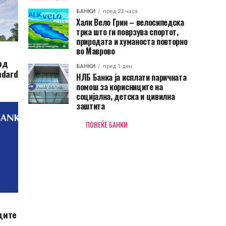
БАНКИ
пред 23 часа
Халк Вело Грин – велосипедска
трка што ги поврзува спортот,
природата и хуманоста повторно
во Маврово
од
БАНКИ
пред 1 ден
ndard
НЛБ Банка ја исплати паричната
помош за корисниците на
социјална, детска и цивилна
заштита
ПОВЕЌЕ БАНКИ
ците