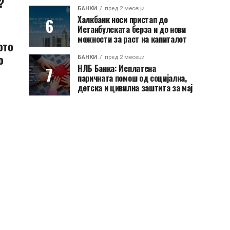
?
БАНКИ
пред 2 месеци
Халкбанк носи пристап до
Истанбулската берза и до нови
можности за раст на капиталот
ото
о
БАНКИ
пред 2 месеци
НЛБ Банка: Исплатена
паричната помош од социјална,
детска и цивилна заштита за мај