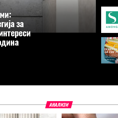
ми:
гија за
интереси
година
АНАЛИЗИ