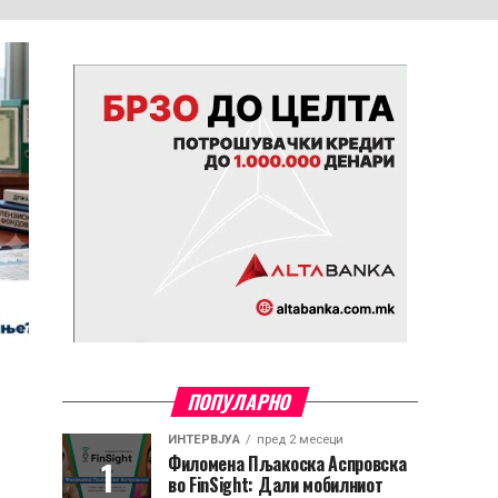
ПОПУЛАРНО
ИНТЕРВЈУА
пред 2 месеци
Филомена Пљакоска Аспровска
во FinSight: Дали мобилниот