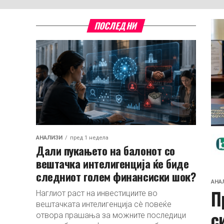
ПОСЛЕДНИ
АНАЛИЗИ
пред 1 недела
Дали пукањето на балонот со
вештачка интелигенција ќе биде
следниот голем финансиски шок?
АНА
П
Наглиот раст на инвестициите во
вештачката интелигенција сè повеќе
с
отвора прашања за можните последици