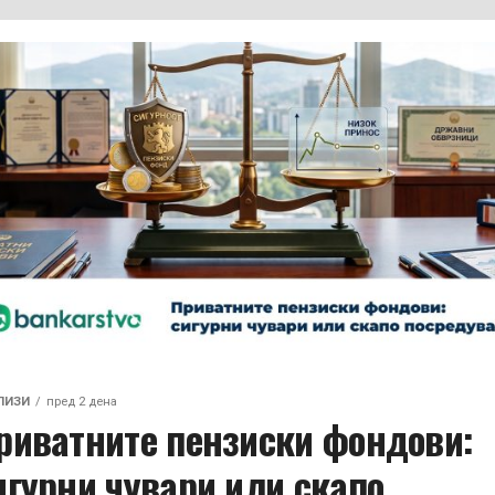
ЛИЗИ
пред 2 дена
риватните пензиски фондови:
игурни чувари или скапо