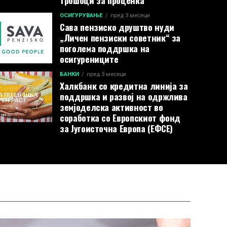
трошоци за проценка
ОСИГУРУВАЊЕ
пред 3 месеци
Сава пензиско друштво нуди
„Личен пензиски советник“ за
поголема поддршка на
осигурениците
БАНКИ
пред 3 месеци
Халкбанк со кредитна линија за
поддршка и развој на одржлива
земјоделска активност во
соработка со Европскиот фонд
за Југоисточна Европа (ЕФСЕ)