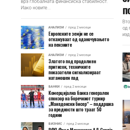
врз глобалната финансиска стабилност.
п
Иако новите...
Вто
од 
АНАЛИЗИ
пред 2 месеци
Европските земји не се
изд
откажуваат од оданочувањето
на пензиите
АНАЛИЗИ
пред 2 месеци
Златото под продолжен
притисок, техничките
показатели сигнализираат
натамошен пад
БАНКИ
пред 2 месеци
Комерцијална банка генерален
спонзор на боречкиот турнир
„Македонски бисер“ – поддршка
за вредности што траат 50
години
БИЗНИС
пред 2 месеци