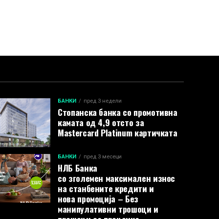
БАНКИ
пред 3 недели
Стопанска банка со промотивна
камата од 4,9 отсто за
Mastercard Platinum картичката
БАНКИ
пред 3 месеци
НЛБ Банка
со зголемен максимален износ
на станбените кредити и
нова промоција – Без
манипулативни трошоци и