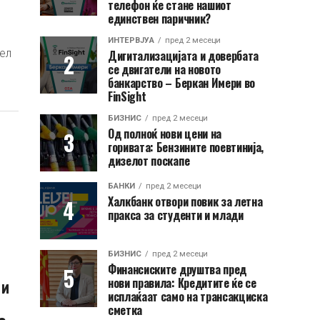
телефон ќе стане нашиот
единствен паричник?
ИНТЕРВЈУА
пред 2 месеци
ел
Дигитализацијата и довербата
се двигатели на новото
банкарство – Беркан Имери во
FinSight
БИЗНИС
пред 2 месеци
Од полноќ нови цени на
горивата: Бензините поевтинија,
дизелот поскапе
БАНКИ
пред 2 месеци
Халкбанк отвори повик за летна
пракса за студенти и млади
БИЗНИС
пред 2 месеци
Финансиските друштва пред
 и
нови правила: Кредитите ќе се
исплаќаат само на трансакциска
сметка