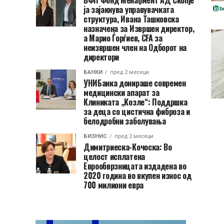
ВФП Фонд Менаџмент АД Скопје
ја зајакнува управувачката
структура, Ивана Ташковска
назначена за Извршен директор,
а Марио Ѓорѓиев, CFA за
неизвршен член на Одборот на
директори
БАНКИ
пред 2 месеци
УНИБанка донираше современ
медицински апарат за
Клиниката „Козле“: Поддршка
за деца со цистична фиброза и
белодробни заболувања
БИЗНИС
пред 2 месеци
Димитриеска-Кочоска: Во
целост исплатена
Еврообврзницата издадена во
2020 година во вкупен износ од
700 милиони евра