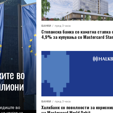
БАНКИ
пред 3 часа
Стопанска банка со каматна стапка 
4,9% за купувања со Mastercard Sta
ките во
илиони
БАНКИ
пред 3 часа
Халкбанк со поволности за корисни
седиште во
на Mastercard World Debit