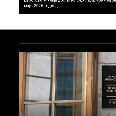
Европската Унија достигна 34,33 трилиони евра 
март 2026 година,...