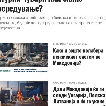
осредување?
риот пензиски столб треба да биде капитално финансиран д
пензијата, бидејќи дел од придонесите на осигурениците се
војуваат на...
АНАЛИЗИ
пред 2 недели
Како и зошто колабира
пензискиот систем во
Македонија?
АНАЛИЗИ
пред 2 недели
Дали Македонија ќе ги
следи Унгарија, Полска
Литванија и ќе го укине