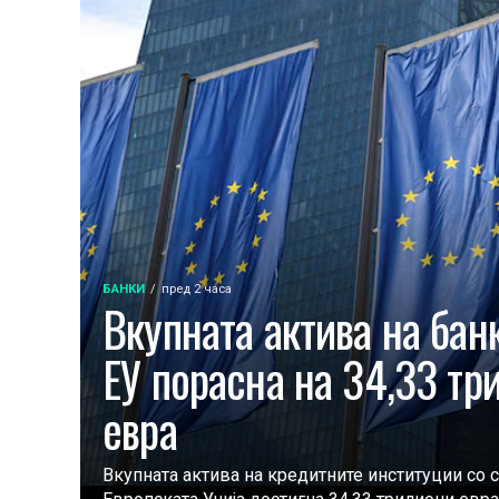
БАНКИ
пред 2 часа
Вкупната актива на бан
ЕУ порасна на 34,33 тр
евра
Вкупната актива на кредитните институции со 