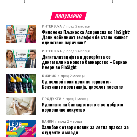
ПОПУЛАРНО
ИНТЕРВЈУА
пред 2 месеци
Филомена Пљакоска Аспровска во FinSight:
Дали мобилниот телефон ќе стане нашиот
единствен паричник?
ИНТЕРВЈУА
пред 2 месеци
Дигитализацијата и довербата се
двигатели на новото банкарство – Беркан
Имери во FinSight
БИЗНИС
пред 2 месеци
Од полноќ нови цени на горивата:
Бензините поевтинија, дизелот поскапе
ПРОДУКТИ
пред 1 месец
Иднината на банкарството е во доброто
корисничко искуство
Во пакетот е вклучена и асистенција на пат за Европа
БАНКИ
пред 2 месеци
преку Халк Осигурување.
Халкбанк отвори повик за летна пракса за
студенти и млади