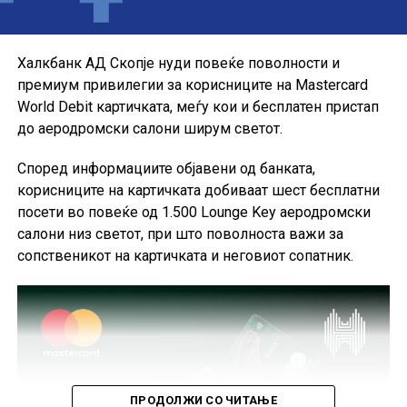
користат можностите на кредитната картичка за
своите секојдневни и летни купувања, со промотивна
каматна стапка до крајот на годината.
Халкбанк АД Скопје нуди повеќе поволности и
премиум привилегии за корисниците на Mastercard
World Debit картичката, меѓу кои и бесплатен пристап
до аеродромски салони ширум светот.
Според информациите објавени од банката,
корисниците на картичката добиваат шест бесплатни
посети во повеќе од 1.500 Lounge Key аеродромски
салони низ светот, при што поволноста важи за
сопственикот на картичката и неговиот сопатник.
ПРОДОЛЖИ СО ЧИТАЊЕ