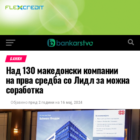
БАНКИ
Над 130 македонски компании
на прва средба со Лидл за можна
соработка
Објавено
пред 2 години
на
16 мај, 2024