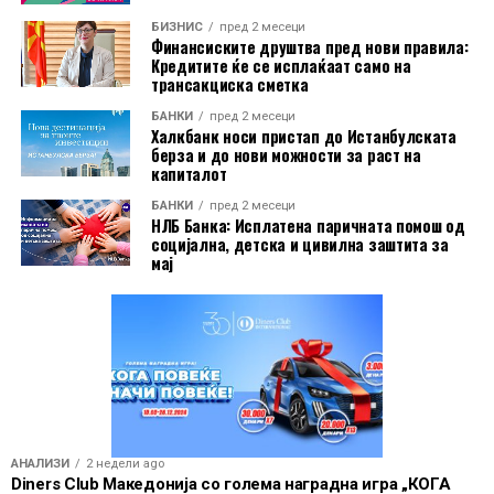
Дополнително, корисниците имаат бесплатно
БИЗНИС
пред 2 месеци
електронско и мобилно банкарство, бесплатно СМС
Финансиските друштва пред нови правила:
Кредитите ќе се исплаќаат само на
информирање, како и можност за повлекување
трансакциска сметка
готовина без надомест од сите банкомати во земјата.
БАНКИ
пред 2 месеци
Халкбанк носи пристап до Истанбулската
Со овие поволности, Mastercard World Debit е
берза и до нови можности за раст на
насочена кон корисници кои бараат дополнителни
капиталот
услуги при патување, но и поедноставно секојдневно
БАНКИ
пред 2 месеци
банкарско работење.
НЛБ Банка: Исплатена паричната помош од
социјална, детска и цивилна заштита за
мај
АНАЛИЗИ
2 недели ago
Diners Club Македонија со голема наградна игра „КОГА