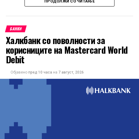
ПРОДОЛЖИ СО ЧИТАЊЕ
БАНКИ
Халкбанк со поволности за
корисниците на Mastercard World
Debit
Објавено
пред 10 часа
на
7 август, 2026
Понудата е наменета за корисниците кои сакаат да ги