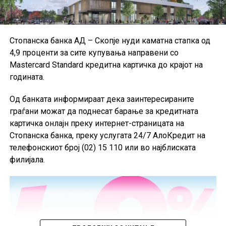
средните институции користат национални
сметководствени стандарди.
Поради недостапност на податоците за Данска за
Стопанска банка АД – Скопје нуди каматна стапка од
првиот квартал од 2026 година, при пресметката на
4,9 проценти за сите купувања направени со
агрегатните податоци за ЕУ биле користени
Mastercard Standard кредитна картичка до крајот на
податоците од четвртиот квартал од 2025 година, а кај
годината.
одредени показатели и податоци од првиот квартал
од 2025 година.
Од банката информираат дека заинтересираните
граѓани можат да поднесат барање за кредитната
картичка онлајн преку интернет-страницата на
Стопанска банка, преку услугата 24/7 АлоКредит на
телефонскиот број (02) 15 110 или во најблиската
филијала.