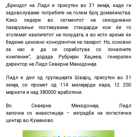
„Брендот на Лидл е присутен во 31 земја, каде ги
задоволуваме потребите на голем број домаќинства.
Како лидери во сегментот на секојдневно
пазарување поставуваме стандарди кои ќе го
зголемат квалитетот на понудата, а во исто време ќе
бидеме ценовно конкурентни на пазарот. Но, основно
за нас е да се соработува со локалните
компании”, додаде Рубријан Хаџиев, генерален
директор на Лидл Северна Македонија.
Лидл е дел од групацијата Шварц, присутен во 31
земја, со промет од 114 милијарди евра, 12 200
маркети и над 380000 вработени.
Во Северна Македонија, Лидл
започна со инвестиција – изградба на логистички
центар во Куманово.