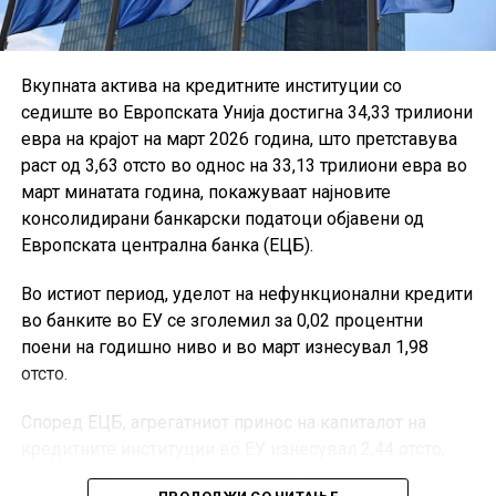
Вкупната актива на кредитните институции со
седиште во Европската Унија достигна 34,33 трилиони
евра на крајот на март 2026 година, што претставува
раст од 3,63 отсто во однос на 33,13 трилиони евра во
март минатата година, покажуваат најновите
консолидирани банкарски податоци објавени од
Европската централна банка (ЕЦБ).
Во истиот период, уделот на нефункционални кредити
во банките во ЕУ се зголемил за 0,02 процентни
поени на годишно ниво и во март изнесувал 1,98
отсто.
Според ЕЦБ, агрегатниот принос на капиталот на
кредитните институции во ЕУ изнесувал 2,44 отсто,
додека стапката на основен сопствен капитал од