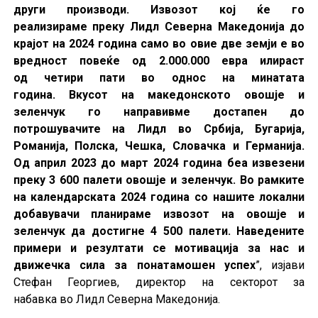
други производи. Извозот кој ќе го
реализираме преку Лидл Северна Македонија до
крајот на 2024 година само во овие две земји е во
вредност повеќе од 2.000.000 евра илираст
од четири пати во однос на минатата
година. Вкусот на македонското овошје и
зеленчук го направивме достапен до
потрошувачите на Лидл во Србија, Бугарија,
Романија, Полска, Чешка, Словачка и Германија.
Од април 2023 до март 2024 година беа извезени
преку 3 600 палети овошје и зеленчук. Во рамките
на календарската 2024 година со нашите локални
добавувачи планираме извозот на овошје и
зеленчук да достигне 4 500 палети. Наведените
примери и резултати се мотивација за нас и
движечка сила за понатамошен успех
”, изјави
Стефан Георгиев, директор на секторот за
набавка во Лидл Северна Македонија.