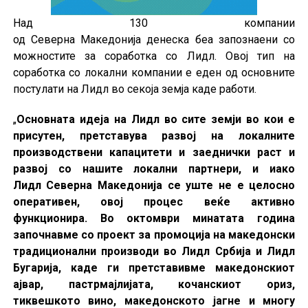
Над 130 компании
од Северна Македонија денеска беа запознаени со
можностите за соработка со Лидл. Овој тип на
соработка со локални компании е еден од основните
постулати на Лидл во секоја земја каде работи.
„
Основната идеја на Лидл во сите земји во кои е
присутен, претставува развој на локалните
производствени капацитети и заеднички раст и
развој со нашите локални партнери, и иако
Лидл Северна Македонија се уште не е целосно
оперативен, овој процес веќе активно
функционира. Во октомври минатата година
започнавме со проект за промоција на македонски
традиционални производи во Лидл Србија и Лидл
Бугарија, каде ги претставивме македонскиот
ајвар, пастрмајлијата, кочанскиот ориз,
тиквешкото вино, македонското јагне и многу