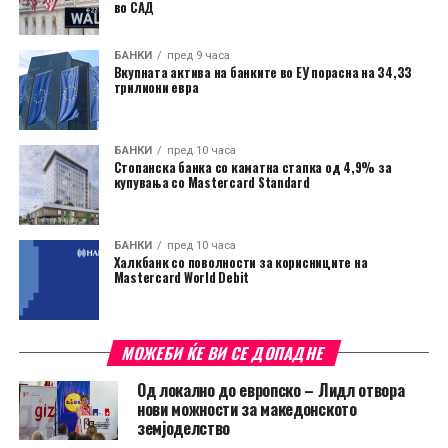
во САД
БАНКИ
пред 9 часа
Вкупната актива на банките во ЕУ порасна на 34,33
трилиони евра
БАНКИ
пред 10 часа
Стопанска банка со каматна стапка од 4,9% за
купувања со Mastercard Standard
БАНКИ
пред 10 часа
Халкбанк со поволности за корисниците на
Mastercard World Debit
МОЖЕБИ ЌЕ ВИ СЕ ДОПАДНЕ
Од локално до европско – Лидл отвора
нови можности за македонското
земјоделство