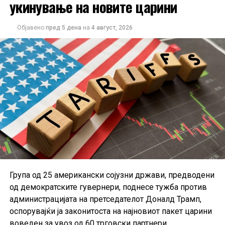
укинување на новите царини
Единствената категорија со раст на трошоците
останува енергијата, како резултат на повисоките
Објавено
пред 5 дена
на
4 август, 2026
цени на горивата и транспортот.
Дополнителна загриженост предизвикува фактот што
околу 40 проценти од анкетираните граѓани сметаат
дека нивните приходи нема целосно да ја надоместат
изгубената куповна моќ поради инфлацијата. Според
ЕЦБ, доколку овие очекувања се задржат,
домаќинствата би можеле да продолжат да штедат
наместо да трошат, што дополнително би го забавило
економскиот раст во еврозоната.
Група од 25 американски сојузни држави, предводени
од демократските гувернери, поднесе тужба против
администрацијата на претседателот Доналд Трамп,
оспорувајќи ја законитоста на најновиот пакет царини
воведен за увоз од 60 трговски партнери.