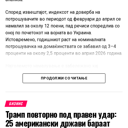
Според извештајот, индексот на доверба на
потрошувачите во периодот од февруари до април се
намалил за околу 12 поени, пад речиси споредлив со
оној по почетокот на војната во Украина.
Истовремено, годишниот раст на номиналната
потрошувачка на домаќинствата се забавил од 3–4
проценти на околу 2,5 проценти во април 2026 година.
Најголемото намалување е забележано кај
дискреционите трошоци, при што домаќинствата ги
ПРОДОЛЖИ СО ЧИТАЊЕ
одложуваат купувањата на луксузна облека, обувки,
спортска опрема, патувања и рекреативни услуги.
Домаќинствата со повисоки приходи најмногу ја
намалиле ваквата потрошувачка поради зголемената
БИЗНИС
неизвесност, додека оние со пониски примања ги
Трамп повторно под правен удар:
крателе трошоците за трајни добра, ресторани и
25 американски држави бараат
кафулиња.