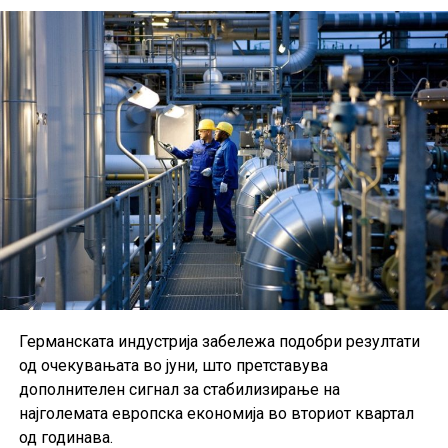
Германската индустрија забележа подобри резултати
од очекувањата во јуни, што претставува
дополнителен сигнал за стабилизирање на
најголемата европска економија во вториот квартал
од годинава.