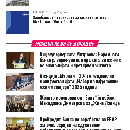
БАНКИ
пред 2 дена
Халкбанк со поволности за корисниците на
Mastercard World Debit
МОЖЕБИ ЌЕ ВИ СЕ ДОПАДНЕ
Вицегувернерката Митреска: Народната
банка ја зајакнува поддршката за жените
во економијата и претприемаштвото
Агенција „Марили“: 29- то издание на
манифестацијата „Избор на најуспешни
жени менаџери“ 2025 година
Жените менаџерки од „Елит“ ја избраа
Македонка Димитрова за „Жена Лавица“
ПроКредит Банка во соработка со ЕБОР
започна серијал на едукативни