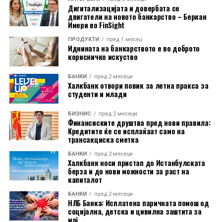
Дигитализацијата и довербата се
американски компании успеаја да издејствуваат
двигатели на новото банкарство – Беркан
судски одлуки против дел од неговите царински
Имери во FinSight
мерки, но администрацијата продолжи со
ПРОДУКТИ
пред 1 месец
воведување нови ограничувања.
Иднината на банкарството е во доброто
корисничко искуство
Подносителите на тужбата наведуваат дека, иако
американскиот закон дозволува воведување царини
БАНКИ
пред 2 месеци
Халкбанк отвори повик за летна пракса за
во одредени случаи, историски тие биле насочени кон
студенти и млади
конкретни земји или индустрии. Според нив,
сегашниот широк пристап, кој опфаќа речиси
БИЗНИС
пред 2 месеци
Финансиските друштва пред нови правила:
целокупниот американски увоз, нема преседан и ги
Кредитите ќе се исплаќаат само на
надминува законските рамки.
трансакциска сметка
БАНКИ
пред 2 месеци
Халкбанк носи пристап до Истанбулската
берза и до нови можности за раст на
капиталот
БАНКИ
пред 2 месеци
НЛБ Банка: Исплатена паричната помош од
социјална, детска и цивилна заштита за
мај