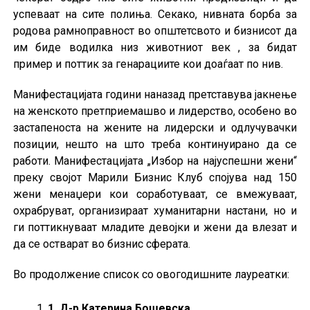
успеваат на сите полиња. Секако, нивната борба за
родова рамноправност во општетсвото и бизнисот да
им биде водилка низ животниот век , за бидат
пример и поттик за генарациите кои доаѓаат по нив.
Манифестацијата години наназад претставува јакнење
на женското претприемашво и лидерство, особено во
застапеноста на жените на лидерски и одлучувачки
позиции, нешто на што треба континуирано да се
работи. Манифестацијата „Избор на најуспешни жени“
преку својот Марили Бизнис Клуб спојува над 150
жени менаџери кои соработуваат, се вмежуваат,
охрабруват, организираат хуманитарни настани, но и
ги поттикнуваат младите девојки и жени да влезат и
да се остварат во бизнис сферата.
Во продолжение список со овогодишните лауреатки:
1. Д-р Катерина Бошевска