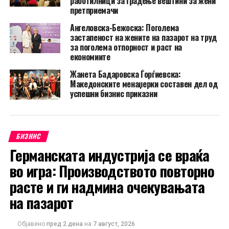
работилници за градење вештини за жени
претприемачи
Ангеловска-Бежоска: Поголема
застапеност на жените на пазарот на труд
за поголема отпорност и раст на
економиите
Жанета Бадаровска Ѓорѓиевска:
Македонските менаџерки составен дел од
успешни бизнис приказни
БИЗНИС
Германската индустрија се враќа
во игра: Производството повторно
расте и ги надмина очекувањата
на пазарот
Објавено
пред 2 дена
на
7 август, 2026