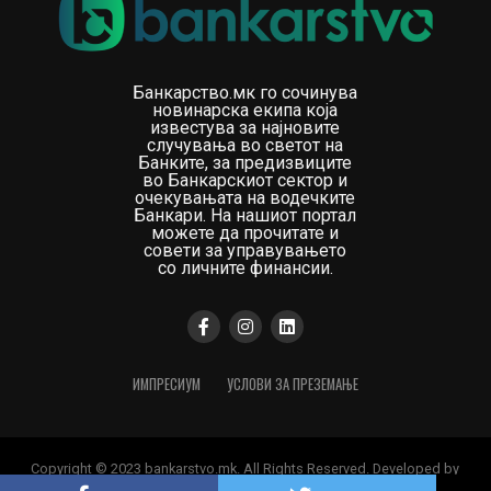
Банкарство.мк го сочинува
новинарска екипа која
известува за најновите
случувања во светот на
Банките, за предизвиците
во Банкарскиот сектор и
очекувањата на водечките
Банкари. На нашиот портал
можете да прочитате и
совети за управувањето
со личните финансии.
ИМПРЕСИУМ
УСЛОВИ ЗА ПРЕЗЕМАЊЕ
Copyright © 2023 bankarstvo.mk. All Rights Reserved. Developed by
Digital Orange