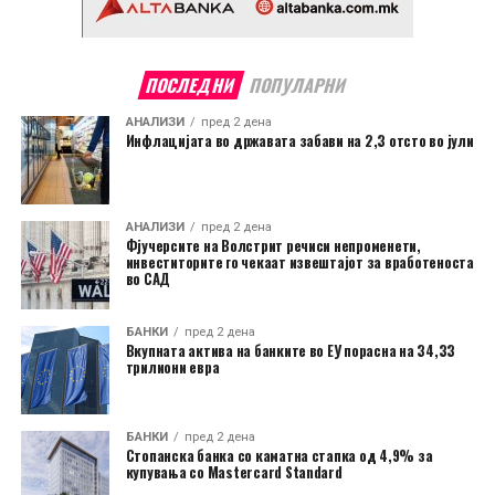
ПОСЛЕДНИ
ПОПУЛАРНИ
АНАЛИЗИ
пред 2 дена
Инфлацијата во државата забави на 2,3 отсто во јули
АНАЛИЗИ
пред 2 дена
Фјучерсите на Волстрит речиси непроменети,
инвеститорите го чекаат извештајот за вработеноста
во САД
БАНКИ
пред 2 дена
Вкупната актива на банките во ЕУ порасна на 34,33
трилиони евра
БАНКИ
пред 2 дена
Стопанска банка со каматна стапка од 4,9% за
купувања со Mastercard Standard