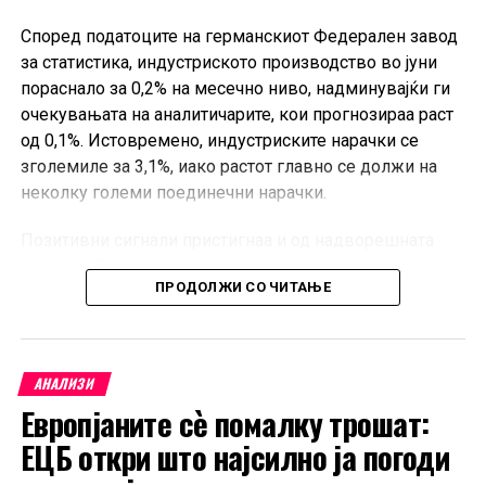
Според податоците на германскиот Федерален завод
за статистика, индустриското производство во јуни
пораснало за 0,2% на месечно ниво, надминувајќи ги
очекувањата на аналитичарите, кои прогнозираа раст
од 0,1%. Истовремено, индустриските нарачки се
зголемиле за 3,1%, иако растот главно се должи на
неколку големи поединечни нарачки.
Позитивни сигнали пристигнаа и од надворешната
трговија. Германскиот извоз во јуни се зголемил за
ПРОДОЛЖИ СО ЧИТАЊЕ
0,9% во однос на претходниот месец, значително над
очекувањата од 0,2%, додека увозот пораснал за 4,4%.
Во првата половина од 2026 година, Германија
АНАЛИЗИ
извезувала 3,7% повеќе стоки во споредба со истиот
Европјаните сè помалку трошат:
период лани, а увозот е повисок за 4,4%. Извозот кон
земјите членки на Европската Унија пораснал за 1,3%,
ЕЦБ откри што најсилно ја погоди
додека испораките кон земјите надвор од ЕУ се