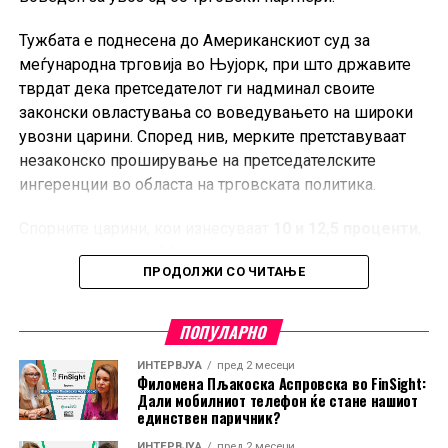
Тужбата е поднесена до Американскиот суд за
меѓународна трговија во Њујорк, при што државите
тврдат дека претседателот ги надминал своите
законски овластувања со воведувањето на широки
увозни царини. Според нив, мерките претставуваат
незаконско проширување на претседателските
ингеренции во областа на трговската политика.
Спорните царини, кои изнесуваат
10 и 12,5 проценти
,
стапија во сила на 24 јули и се однесуваат на увоз од
ПРОДОЛЖИ СО ЧИТАЊЕ
60 трговски партнери, меѓу кои е и Европската Унија.
Администрацијата на Трамп ги оправдува мерките со
тврдењето дека засегнатите земји не преземаат
ПОПУЛАРНО
доволно активности за спречување на увоз на
ИНТЕРВЈУА
пред 2 месеци
производи изработени со принудна работа.
Филомена Пљакоска Аспровска во FinSight:
Дали мобилниот телефон ќе стане нашиот
Ова е најновото во низата правни оспорувања на
единствен паричник?
трговската политика на Трамп. Претходно, повеќе
ИНТЕРВЈУА
пред 2 месеци