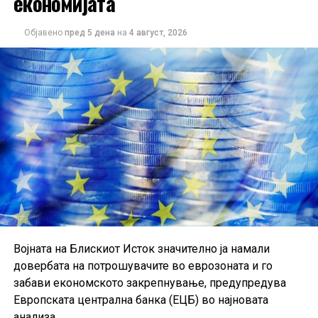
економијата
зголемиле за 0,3%. Наспроти тоа, извозот кон САД
бележи значителен пад од 14,2% на месечно ниво.
Објавено
пред 5 дена
на
4 август, 2026
Податоците укажуваат дека германската индустрија
постепено закрепнува, иако аналитичарите
предупредуваат дека одржливоста на растот ќе
зависи од идната побарувачка и глобалните
економски услови.
Војната на Блискиот Исток значително ја намали
довербата на потрошувачите во еврозоната и го
забави економското закрепнување, предупредува
Европската централна банка (ЕЦБ) во најновата
анализа.