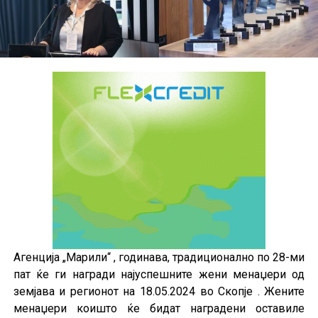
Агенција „Марили“ , годинава, традиционално по 28-ми
пат ќе ги награди најуспешните жени менаџери од
земјава и регионот на 18.05.2024 во Скопје . Жените
менаџери коишто ќе бидат наградени оставиле