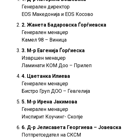
Генерален директор
ЕОS Македонија и EOS Косово
2. Жанета Бадаровска Ѓорѓиевска
Генерален менаџер
Камел 98 – Виница
3. М-р Евгенија Ѓорѓиеска
Извршен менаџер
Ламинати КОМ Доо – Прилеп
4. Цветанка Илиева
Генерален менаџер
Бистро Груп ДОО – Гевгелија
5. М-р Ирена Јакимова
Генерален менаџер
Инспирит Коучинг- Скопје
6. Д-р Јелисавета Георгиева – Јовевска
Потпретседател на СКСМ