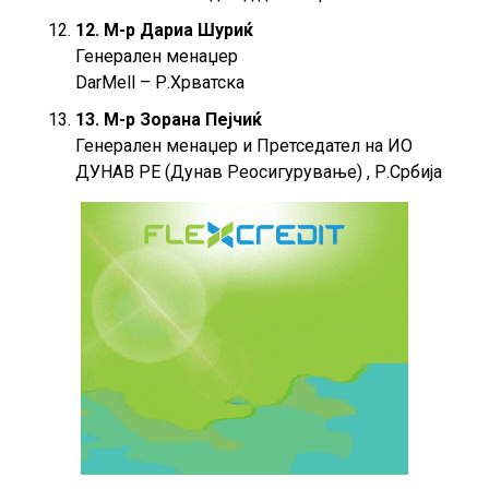
12. М-р Дариа Шуриќ
Генерален менаџер
DarMell – Р.Хрватска
13. М-р Зорана Пејчиќ
Генерален менаџер и Претседател на ИО
ДУНАВ РЕ (Дунав Реосигурување) , Р.Србија