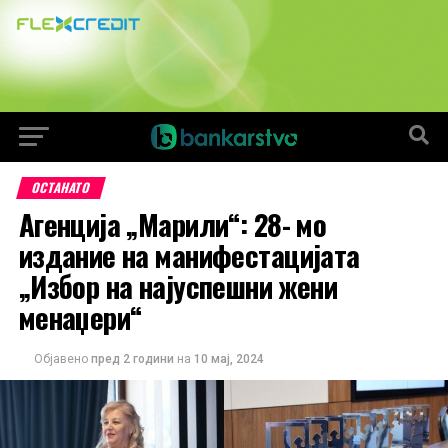
ОСТАНАТО
Агенција „Марили“: 28- мо
издание на манифестацијата
„Избор на најуспешни жени
менаџери“
Објавено
пред 2 години
на
10 мај, 2024