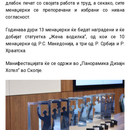
длабок печат со својата работа и труд, а секако, сите
менаџерки се препорачани и избрани со нивна
согласност.
Годинава дури 13 менаџерки ќе бидат наградени и ќе
добијат статуетка „Жена водилка“, од кои се 10
менаџерки од Р.С. Македонија, а три од Р. Србија и Р.
Хрватска.
Манифестацијата ќе се одржи во „Панорамика Дизајн
Хотел“ во Скопје.