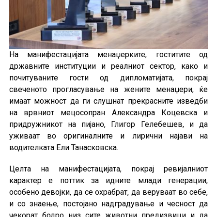
На манифестацијата менаџерките, гоститите од
државните институции и реалниот сектор, како и
почитуваните гости од дипломатијата, покрај
свеченото прогласување на жените менаџери, ќе
имаат можност да ги слушнат прекрасните изведби
на врвниот мецосопран Александра Коцевска и
придружникот на пијано, Глигор Гелебешев, и да
уживаат во оригиналните и лирични најави на
водителката Ели Танасковска.
Целта на манифестацијата, покрај ревијалниот
карактер е поттик за идните млади генерации,
особено девојки, да се охрабрат, да веруваат во себе,
и со знаење, постојано надградување и чесност да
чекорат бодро низ сите животни предизвици и да