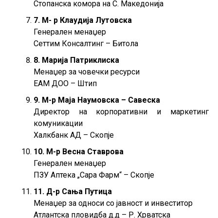
Стопанска комора на С. Македонија
7. M- р Клаудија Лутовска
Генерален менаџер
Сеттим Консалтинг – Битола
8. Марија Патриклиска
Менаџер за човечки ресурси
ЕАМ ДОО – Штип
9. М-р Маја Наумовска – Савеска
Директор на корпоративни и маркетинг
комуникации
Халкбанк АД – Скопје
10. М-р Весна Ставрова
Генерален менаџер
ПЗУ Аптека „Сара Фарм“ – Скопје
11. Д-р Сања Путица
Менаџер за односи со јавност и инвеститор
Атлантска пловидба д.д – Р. Хрватска