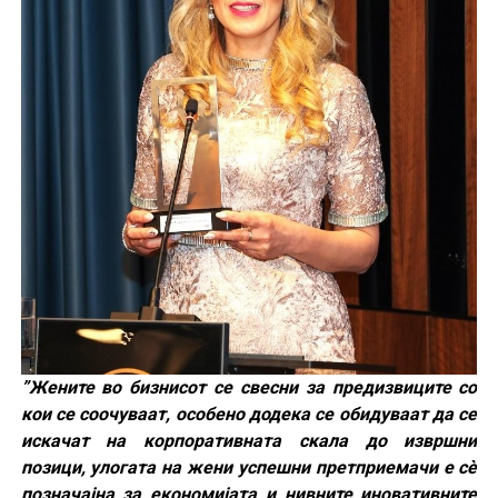
”Жените во бизнисот се свесни за предизвиците со
кои се соочуваат, особено додека се обидуваат да се
искачат на корпоративната скала до извршни
позици, улогата на жени успешни претприемачи е сè
позначајна за економијата и нивните иновативните