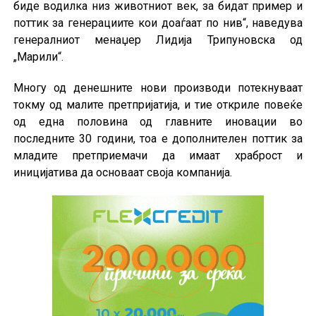
биде водилка низ животниот век, за бидат пример и
поттик за генерациите кои доаѓаат по нив“, наведува
генералниот менаџер Лидија Трипуновска од
„Марили“.
Многу од денешните нови производи потекнуваат
токму од малите претпријатија, и тие откриле повеќе
од една половина од главните иновации во
последните 30 години, тоа е дополнителен поттик за
младите претприемачи да имаат храброст и
иницијатива да основаат своја компанија.