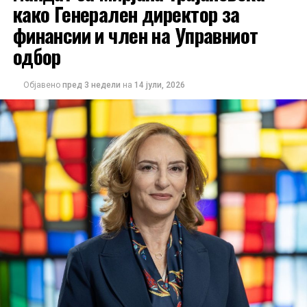
како Генерален директор за
финансии и член на Управниот
одбор
Објавено
пред 3 недели
на
14 јули, 2026