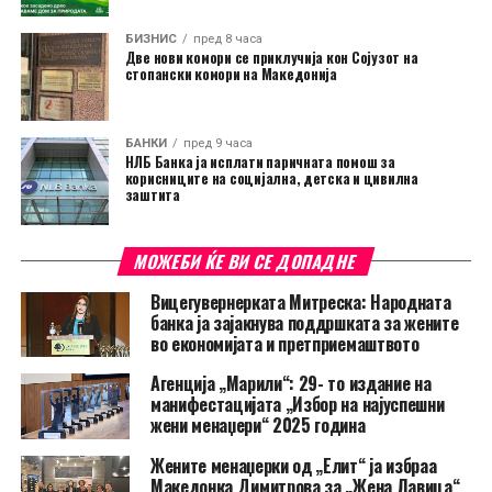
БИЗНИС
пред 8 часа
Две нови комори се приклучија кон Сојузот на
стопански комори на Македонија
БАНКИ
пред 9 часа
НЛБ Банка ја исплати паричната помош за
корисниците на социјална, детска и цивилна
заштита
МОЖЕБИ ЌЕ ВИ СЕ ДОПАДНЕ
Вицегувернерката Митреска: Народната
банка ја зајакнува поддршката за жените
во економијата и претприемаштвото
Агенција „Марили“: 29- то издание на
манифестацијата „Избор на најуспешни
жени менаџери“ 2025 година
Жените менаџерки од „Елит“ ја избраа
Македонка Димитрова за „Жена Лавица“