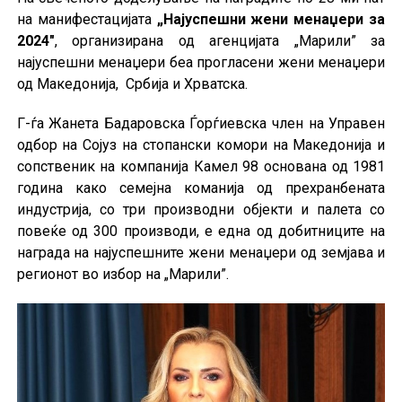
на манифестацијата
„Најуспешни жени менаџери за
2024″
, организирана од агенцијата „Марили” за
најуспешни менаџери беа прогласени жени менаџери
од Македонија, Србија и Хрватска.
Г-ѓа Жанета Бадаровска Ѓорѓиевска член на Управен
одбор на Сојуз на стопански комори на Македонија и
сопственик на компанија Камел 98 основана од 1981
година како семејна команија од прехранбената
индустрија, со три производни објекти и палета со
повеќе од 300 производи, е една од добитниците на
награда на најуспешните жени менаџери од земјава и
регионот во избор на „Марили”.