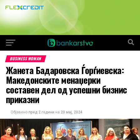
BUSINESS WOMAN
Жанета Бадаровска Ѓорѓиевска:
Македонските менаџерки
составен дел од успешни бизнис
приказни
Објавено
пред 2 години
на
20 мај, 2024