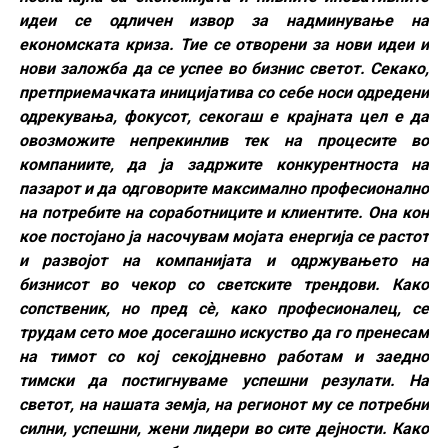
идеи се одличен извор за надминување на
економската криза. Тие се отворени за нови идеи и
нови заложба да се успее во бизнис светот. Секако,
претприемачката иницијатива со себе носи одредени
одрекувања, фокусот, секогаш е крајната цел е да
овозможите непрекинлив тек на процесите во
компаниите, да ја задржите конкурентноста на
пазарот и да одговорите максимално професионално
на потребите на соработниците и клиентите. Она кон
кое постојано ја насочувам мојата енергија се растот
и развојот на компанијата и одржувањето на
бизнисот во чекор со светските трендови. Како
сопственик, но пред сè, како професионалец, се
трудам сето мое досегашно искуство да го пренесам
на тимот со кој секојдневно работам и заедно
тимски да постигнуваме успешни резулати. На
светот, на нашата земја, на регионот му се потребни
силни, успешни, жени лидери во сите дејности. Како