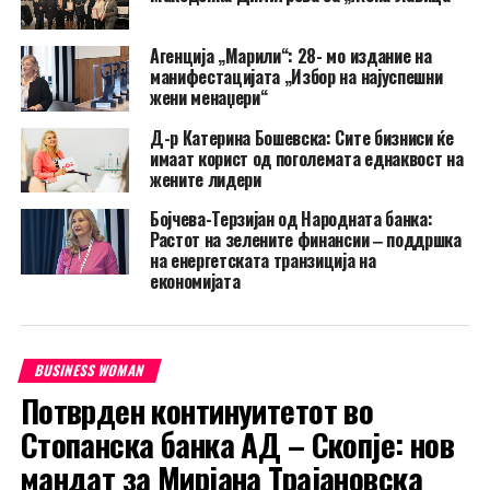
Агенција „Марили“: 28- мо издание на
манифестацијата „Избор на најуспешни
жени менаџери“
Д-р Катерина Бошевска: Сите бизниси ќе
имаат корист од поголемата еднаквост на
жените лидери
Бојчева-Терзијан од Народната банка:
Растот на зелените финансии ‒ поддршка
на енергетската транзиција на
економијата
BUSINESS WOMAN
Потврден континуитетот во
Стопанска банка АД – Скопје: нов
мандат за Мирјана Трајановска