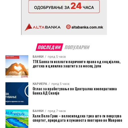
ПОСЛЕДНИ
ПОПУЛАРНИ
БАНКИ
пред 5 часа
ТТК Банка ги исплати паричните права од социјална,
детска и цивилна заштита за месец јули
КАРИЕРА
пред 5 часа
Оглас за вработување во Централна кооперативна
банка АД Скопје
БАНКИ
пред 7 часа
Халк Вело Грин – велосипедска трка што ги поврзува
спортот, природата и хуманоста повторно во Маврово