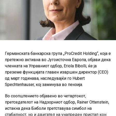
Со оваа одлука, Чапаровска – Јовановска ќе
продолжи да ја извршува функцијата Генерален
директор за банкарство на мало и член на Управниот
одбор во наредните четири години.
Германската банкарска група „ProCredit Holding“, која е
претежно активна во Југоисточна Европа, објави дека
членката на Управниот одбор, Eriola Bibolli, ќе ја
преземе функцијата главен извршен директор (CEO)
од март годинава, наследувајќи го Hubert
Spechtenhauser, кој заминува во пензија.
Во соопштението објавено во четвртокот,
претседателот на Надзорниот одбор, Rainer Ottenstein,
истакна дека Биболи претставува симбол на
стабилност, но и двигател на унапреден пристап кон