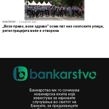
АНАЛИЗИ
2 недели ago
„Вози право, вози здраво“ осми пат низ скопските улици,
регистрацијата веќе е отворена
Банкарство.мк го сочинува
новинарска екипа која
известува за најновите
случувања во светот на
Банките, за предизвиците