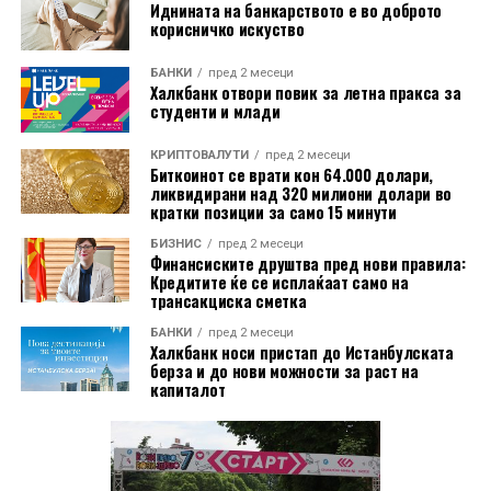
Иднината на банкарството е во доброто
Нејзините кредитни активности се насочени кон
корисничко искуство
микро, мали и средни претпријатија (ММСП).
БАНКИ
пред 2 месеци
Халкбанк отвори повик за летна пракса за
студенти и млади
КРИПТОВАЛУТИ
пред 2 месеци
Биткоинот се врати кон 64.000 долари,
ликвидирани над 320 милиони долари во
кратки позиции за само 15 минути
БИЗНИС
пред 2 месеци
Финансиските друштва пред нови правила:
Кредитите ќе се исплаќаат само на
трансакциска сметка
БАНКИ
пред 2 месеци
Халкбанк носи пристап до Истанбулската
берза и до нови можности за раст на
капиталот