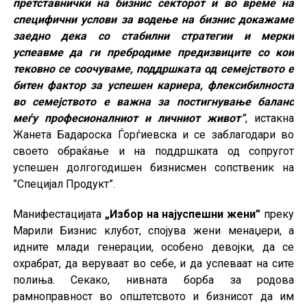
претставнички на бизнис секторот и во време на
специфични услови за водење на бизнис докажаме
заедно дека со стабилни стратегии и мерки
успеавме да ги пребродиме предизвиците со кои
тековно се соочуваме, поддршката од семејството е
битен фактор за успешен кариера, флексибилноста
во семејството е важна за постигнување баланс
меѓу професионалниот и личниот живот”
, истакна
Жанета Бадароска Ѓорѓиевска и се заблагодари во
своето обраќање и на поддршката од сопругот
успешен долгогодишен бизнисмен сопственик на
”Специјал Продукт”.
Манифестацијата
„Избор на најуспешни жени”
преку
Марили Бизнис клубот, спојува жени менаџери, а
идните млади генерации, особено девојки, да се
охрабрат, да веруваат во себе, и да успеваат на сите
полиња. Секако, нивната борба за родова
рамноправност во општетсвото и бизнисот да им