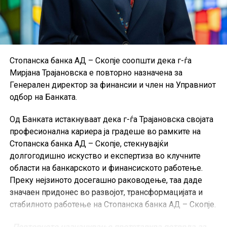
Стопанска банка АД – Скопје соопшти дека г-ѓа
Мирјана Трајановска е повторно назначена за
Генерален директор за финансии и член на Управниот
одбор на Банката.
Од Банката истакнуваат дека г-ѓа Трајановска својата
професионална кариера ја градеше во рамките на
Стопанска банка АД – Скопје, стекнувајќи
долгогодишно искуство и експертиза во клучните
области на банкарското и финансиското работење.
Преку нејзиното досегашно раководење, таа даде
значаен придонес во развојот, трансформацијата и
стабилното работење на Стопанска банка АД – Скопје.
„Повторното назначување претставува потврда за