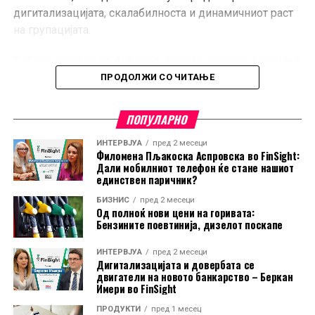
дигитализацијата, скалабилноста и динамичниот раст
на групацијата.
Биболи, родена во Албанија, својата кариера во рамки
на групацијата ја започнала во 2001 година во
ПРОДОЛЖИ СО ЧИТАЊЕ
ProCredit Bank Albania. Во 2019 година беше
унапредена на позицијата главен извршен директор
ПОПУЛАРНО
на ProCredit Bank Kosovo, а од 2023 година е член на
Управниот одбор на матичната компанија.
ИНТЕРВЈУА
пред 2 месеци
Филомена Пљакоска Аспровска во FinSight:
Дали мобилниот телефон ќе стане нашиот
Нејзиниот претходник, Спехтенхаузер, ја извршуваше
единствен паричник?
функцијата извршен директор на ProCredit Holding од
БИЗНИС
пред 2 месеци
ноември 2022 година.
Од полноќ нови цени на горивата:
Бензините поевтинија, дизелот поскапе
Со седиште во Франкфурт, ProCredit Holding опфаќа
ИНТЕРВЈУА
пред 2 месеци
банки во Албанија, Босна и Херцеговина, Северна
Дигитализацијата и довербата се
Македонија, Бугарија, Косово, Молдавија и Романија.
двигатели на новото банкарство – Беркан
Имери во FinSight
Надвор од Југоисточна Европа, групацијата има
подружници и во Украина, Грузија и Еквадор.
ПРОДУКТИ
пред 1 месец