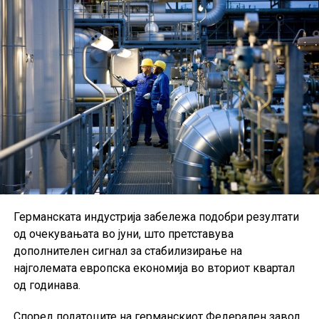
Германската индустрија забележа подобри резултати
од очекувањата во јуни, што претставува
дополнителен сигнал за стабилизирање на
најголемата европска економија во вториот квартал
од годинава.
Според податоците на германскиот Федерален завод