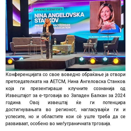
Конференцијата со свое воведнo обраќањe ја отвори
претседателката на АЕТСМ, Нина Ангеловска Станков
која ги презентираше клучните сознанија од
Извештајот за е-трговија во Западен Балкан за 2024
година. Овој извештај ќе ги потенцира
достигнувањата во регионот, нагласувајќи ги и
успесите, но и областите кои сѐ уште треба да се
развиваат, особено во меѓуграничната трговија.