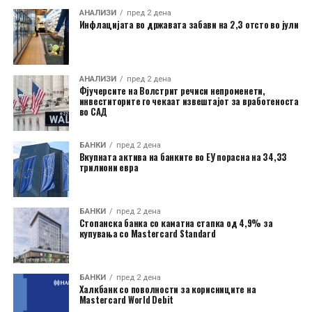
АНАЛИЗИ
пред 2 дена
Инфлацијата во државата забави на 2,3 отсто во јули
АНАЛИЗИ
пред 2 дена
Фјучерсите на Волстрит речиси непроменети,
инвеститорите го чекаат извештајот за вработеноста
во САД
БАНКИ
пред 2 дена
Вкупната актива на банките во ЕУ порасна на 34,33
трилиони евра
БАНКИ
пред 2 дена
Стопанска банка со каматна стапка од 4,9% за
купувања со Mastercard Standard
БАНКИ
пред 2 дена
Халкбанк со поволности за корисниците на
Mastercard World Debit