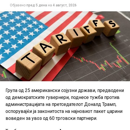
останува енергијата, како резултат на повисоките
Објавено
пред 5 дена
на
4 август, 2026
цени на горивата и транспортот.
Дополнителна загриженост предизвикува фактот што
околу 40 проценти од анкетираните граѓани сметаат
дека нивните приходи нема целосно да ја надоместат
изгубената куповна моќ поради инфлацијата. Според
ЕЦБ, доколку овие очекувања се задржат,
домаќинствата би можеле да продолжат да штедат
наместо да трошат, што дополнително би го забавило
економскиот раст во еврозоната.
Група од 25 американски сојузни држави, предводени
од демократските гувернери, поднесе тужба против
администрацијата на претседателот Доналд Трамп,
оспорувајќи ја законитоста на најновиот пакет царини
воведен за увоз од 60 трговски партнери.