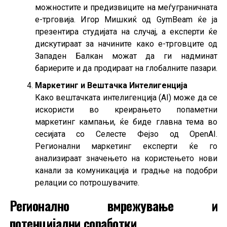
можностите и предизвиците на меѓуграничната
е-трговија. Игор Мишкиќ од GymBeam ќе ја
презентира студијата на случај, а експерти ќе
дискутираат за начините како е-трговците од
Западен Балкан можат да ги надминат
бариерите и да продираат на глобалните пазари.
Маркетинг и Вештачка Интелигенција
Како вештачката интелигенција (AI) може да се
искористи во креирањето попаметни
маркетинг кампањи, ќе биде главна тема во
сесијата со Селесте Фејзо од OpenAI.
Регионални маркетинг експерти ќе го
анализираат значењето на користењето нови
канали за комуникација и градње на подобри
релации со потрошувачите.
Регионално вмрежување и
потенцијални соработки