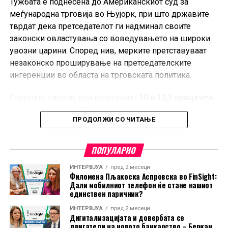
Тужбата е поднесена до Американскиот суд за
меѓународна трговија во Њујорк, при што државите
тврдат дека претседателот ги надминал своите
законски овластувања со воведувањето на широки
увозни царини. Според нив, мерките претставуваат
незаконско проширување на претседателските
ингеренции во областа на трговската политика.
Спорните царини, кои изнесуваат
10 и 12,5 проценти
,
стапија во сила на 24 јули и се однесуваат на увоз од
ПРОДОЛЖИ СО ЧИТАЊЕ
60 трговски партнери, меѓу кои е и Европската Унија.
Администрацијата на Трамп ги оправдува мерките со
тврдењето дека засегнатите земји не преземаат
ПОПУЛАРНО
доволно активности за спречување на увоз на
ИНТЕРВЈУА
пред 2 месеци
производи изработени со принудна работа.
Филомена Пљакоска Аспровска во FinSight:
Дали мобилниот телефон ќе стане нашиот
Ова е најновото во низата правни оспорувања на
единствен паричник?
трговската политика на Трамп. Претходно, повеќе
ИНТЕРВЈУА
пред 2 месеци
Дигитализацијата и довербата се
американски компании успеаја да издејствуваат
двигатели на новото банкарство – Беркан