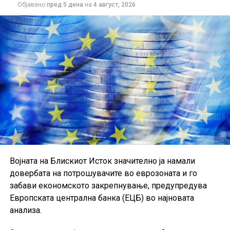
Објавено
пред 5 дена
на
4 август, 2026
Податоците укажуваат дека германската индустрија
постепено закрепнува, иако аналитичарите
предупредуваат дека одржливоста на растот ќе
зависи од идната побарувачка и глобалните
економски услови.
Војната на Блискиот Исток значително ја намали
довербата на потрошувачите во еврозоната и го
забави економското закрепнување, предупредува
Европската централна банка (ЕЦБ) во најновата
анализа.