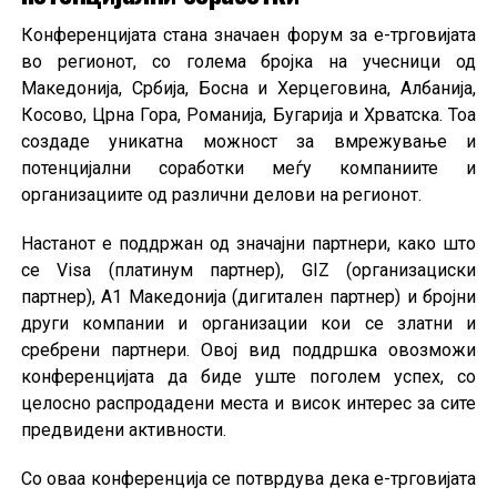
Конференцијата стана значаен форум за е-трговијата
во регионот, со голема бројка на учесници од
Македонија, Србија, Босна и Херцеговина, Албанија,
Косово, Црна Гора, Романија, Бугарија и Хрватска. Тоа
создаде уникатна можност за вмрежување и
потенцијални соработки меѓу компаниите и
организациите од различни делови на регионот.
Настанот е поддржан од значајни партнери, како што
се Visa (платинум партнер), GIZ (организациски
партнер), А1 Македонија (дигитален партнер) и бројни
други компании и организации кои се златни и
сребрени партнери. Овој вид поддршка овозможи
конференцијата да биде уште поголем успех, со
целосно распродадени места и висок интерес за сите
предвидени активности.
Со оваа конференција се потврдува дека е-трговијата