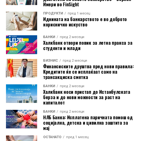
судски одлуки против дел од неговите царински
Имери во FinSight
мерки, но администрацијата продолжи со
ПРОДУКТИ
пред 1 месец
воведување нови ограничувања.
Иднината на банкарството е во доброто
корисничко искуство
Подносителите на тужбата наведуваат дека, иако
американскиот закон дозволува воведување царини
БАНКИ
пред 2 месеци
Халкбанк отвори повик за летна пракса за
во одредени случаи, историски тие биле насочени кон
студенти и млади
конкретни земји или индустрии. Според нив,
сегашниот широк пристап, кој опфаќа речиси
БИЗНИС
пред 2 месеци
Финансиските друштва пред нови правила:
целокупниот американски увоз, нема преседан и ги
Кредитите ќе се исплаќаат само на
надминува законските рамки.
трансакциска сметка
БАНКИ
пред 2 месеци
Халкбанк носи пристап до Истанбулската
берза и до нови можности за раст на
капиталот
БАНКИ
пред 2 месеци
НЛБ Банка: Исплатена паричната помош од
социјална, детска и цивилна заштита за
мај
ОСТАНАТО
пред 1 месец