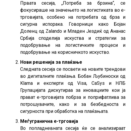
Првата сесија, „Потреба за брзина“, се
фокусираше на значењето на логистиката во е-
трговијата, особено на потребата од брза и
сигурна испорака. Говорници како Бојан
Доленц од Zalando и Младен Јездиќ од Ананас
Србија споделија искуства и стратегии за
подобрување на логистичките процеси и
подобрување на корисничкото искуство.
Нови решенија за плаќање
Следната сесија се посвети на новите трендови
во дигиталните плаќања. Бобан Љубиноски од
Klarna и експерти од Visa, CaSys и НЛБ
Групацијата дискутираа за иновациите кои ја
прават е-трговијата побрза и поприфатлива за
потрошувачите, како и за безбедноста и
сигурноста при обработка на плаќањата.
Меѓугранична е-трговија
Во попладневната сесија ќе се анализираат