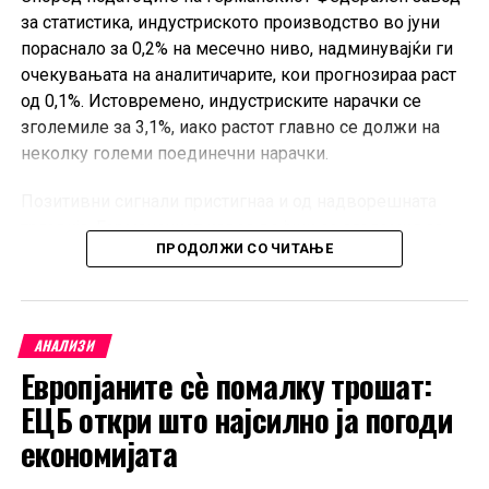
за статистика, индустриското производство во јуни
пораснало за 0,2% на месечно ниво, надминувајќи ги
очекувањата на аналитичарите, кои прогнозираа раст
од 0,1%. Истовремено, индустриските нарачки се
зголемиле за 3,1%, иако растот главно се должи на
неколку големи поединечни нарачки.
Позитивни сигнали пристигнаа и од надворешната
трговија. Германскиот извоз во јуни се зголемил за
ПРОДОЛЖИ СО ЧИТАЊЕ
0,9% во однос на претходниот месец, значително над
очекувањата од 0,2%, додека увозот пораснал за 4,4%.
Во првата половина од 2026 година, Германија
АНАЛИЗИ
извезувала 3,7% повеќе стоки во споредба со истиот
Европјаните сè помалку трошат:
период лани, а увозот е повисок за 4,4%. Извозот кон
земјите членки на Европската Унија пораснал за 1,3%,
ЕЦБ откри што најсилно ја погоди
додека испораките кон земјите надвор од ЕУ се
економијата
зголемиле за 0,3%. Наспроти тоа, извозот кон САД
бележи значителен пад од 14,2% на месечно ниво.