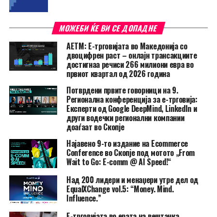
МОЖЕБИ ЌЕ ВИ СЕ ДОПАДНЕ
АЕТМ: Е-трговијата во Македонија со
двоцифрен раст – онлајн трансакциите
достигнаа речиси 266 милиони евра во
првиот квартал од 2026 година
Потврдени првите говорници на 9.
Регионална конференција за е-трговија:
Експерти од Google DeepMind, LinkedIn и
други водечки регионални компании
доаѓаат во Скопје
Најавено 9-то издание на Ecommerce
Conference во Скопје под мотото „From
Wait to Go: E-comm @ AI Speed!“
Над 200 лидери и менаџери утре дел од
EqualXChange vol.5: “Money. Mind.
Influence.”
Е-трговијата во ерата на вештачка