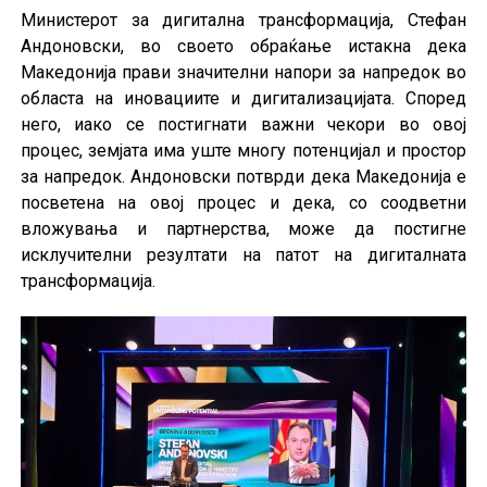
Министерот за дигитална трансформација, Стефан
Андоновски, во своето обраќање истакна дека
Македонија прави значителни напори за напредок во
областа на иновациите и дигитализацијата. Според
него, иако се постигнати важни чекори во овој
процес, земјата има уште многу потенцијал и простор
за напредок. Андоновски потврди дека Македонија е
посветена на овој процес и дека, со соодветни
вложувања и партнерства, може да постигне
исклучителни резултати на патот на дигиталната
трансформација.