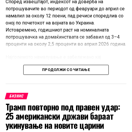
Според извештајот, индексот на доверба на
потрошувачите во периодот од февруари до април се
намалил за околу 12 поени, пад речиси споредлив со
оној по почетокот на војната во Украина.
Истовремено, годишниот раст на номиналната
потрошувачка на домаќинствата се забавил од 3–4
проценти на околу 2,5 проценти во април 2026 година.
Најголемото намалување е забележано кај
дискреционите трошоци, при што домаќинствата ги
ПРОДОЛЖИ СО ЧИТАЊЕ
одложуваат купувањата на луксузна облека, обувки,
спортска опрема, патувања и рекреативни услуги.
Домаќинствата со повисоки приходи најмногу ја
намалиле ваквата потрошувачка поради зголемената
БИЗНИС
неизвесност, додека оние со пониски примања ги
Трамп повторно под правен удар:
крателе трошоците за трајни добра, ресторани и
25 американски држави бараат
кафулиња.
укинување на новите царини
Единствената категорија со раст на трошоците