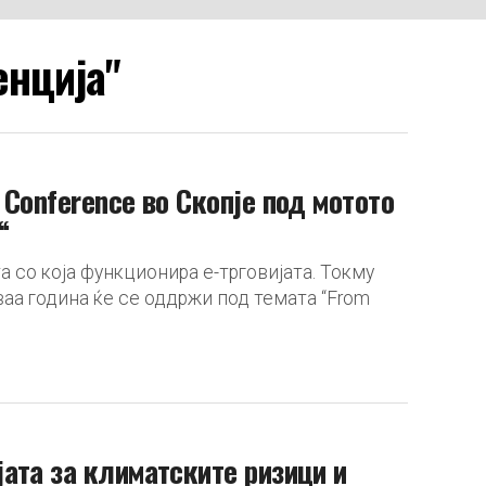
енција"
Conference во Скопје под мотото
“
 со која функционира е-трговијата. Токму
оваа година ќе се оддржи под темата “From
ата за климатските ризици и