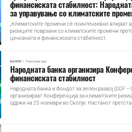
финансиската стабилност: Народната
за управување со климатските проме
„Климатските промени сè поинтензивно влијаат в
ризиците поврзани со климатските промени претс
ценовната и финансиската стабилност....
БАНКИ
9 месеци ago
Народната банка организира Конфере
финансиската стабилност
Народната банка и Фондот за зелен развој (GGF − G
организираат Конференција за климатските ризиц
одржи на 25 ноември во Скопје. Настанот претстав