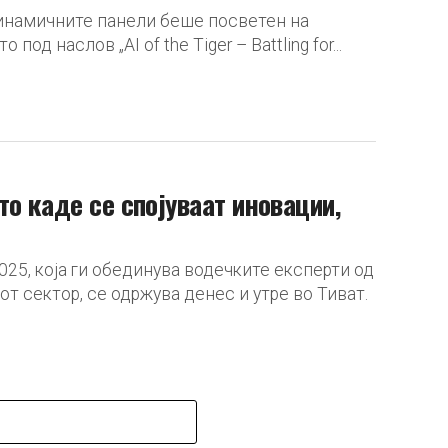
динамичните панели беше посветен на
д наслов „AI of the Tiger – Battling for...
о каде се спојуваат иновации,
025, која ги обединува водечките експерти од
 сектор, се одржува денес и утре во Тиват.