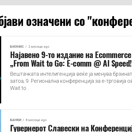
бјави означени со "конфер
БИЗНИС
2 месеци ago
Најавено 9-то издание на Ecommerce 
„From Wait to Go: E-comm @ AI Speed!
Вештачката интелигенција веќе ја менува брзината
затоа, 9. Регионална конференција за е-трговија 
Wait to...
БАНКИ
8 месеци ago
Гувернерот Славески на Конференциј