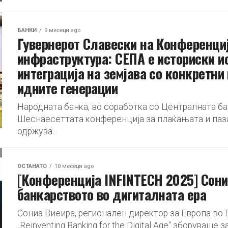
БАНКИ
9 месеци ago
Гувернерот Славески на Конференциј
инфраструктура: СЕПА е историски и
интеграција на земјава со конкретни
идните генерации
Народната банка, во соработка со Централната бан
Шеснаесеттата конференција за плаќањата и паза
одржува...
ОСТАНАТО
10 месеци ago
[Конференција INFINTECH 2025] Сониа
банкарството во дигиталната ера
Сониа Виеира, регионален директор за Европа во En
„Reinventing Banking for the Digital Age“ зборуваше за