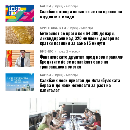
БАНКИ
пред 2 месеци
Халкбанк отвори повик за летна пракса за
студенти и млади
КРИПТОВАЛУТИ
пред 2 месеци
Биткоинот се врати кон 64.000 долари,
ликвидирани над 320 милиони долари во
кратки позиции за само 15 минути
БИЗНИС
пред 2 месеци
Финансиските друштва пред нови правила:
Кредитите ќе се исплаќаат само на
трансакциска сметка
БАНКИ
пред 2 месеци
Халкбанк носи пристап до Истанбулската
берза и до нови можности за раст на
капиталот