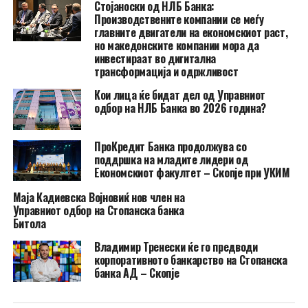
Стојаноски од НЛБ Банка:
Производствените компании се меѓу
главните двигатели на економскиот раст,
но македонските компании мора да
инвестираат во дигитална
трансформација и одржливост
Кои лица ќе бидат дел од Управниот
одбор на НЛБ Банка во 2026 година?
ПроКредит Банка продолжува со
поддршка на младите лидери од
Економскиот факултет – Скопје при УКИМ
Маја Кадиевска Војновиќ нов член на
Управниот одбор на Стопанска банка
Битола
Владимир Тренески ќе го предводи
корпоративното банкарство на Стопанска
банка АД – Скопје