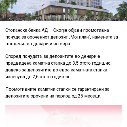
Стопанска банка АД – Скопје објави промотивна
понуда за орочениот депозит „Мој план“, наменета за
штедење во денари и во евра.
Според понудата, за депозитите во денари е
предвидена каматна стапка до 3,5 отсто годишно,
додека за депозитите во евра каматната стапка
изнесува до 2,6 отсто годишно.
Промотивните каматни стапки се гарантирани за
депозитите орочени на период од 25 месеци.