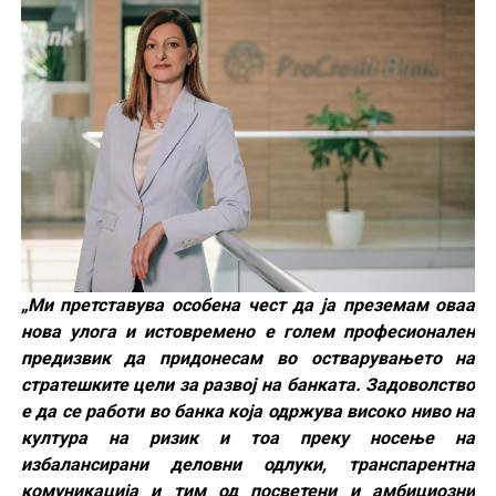
„Ми претставува особена чест да ја преземам оваа
нова улога и истовремено е голем професионален
предизвик да придонесам во остварувањето на
стратешките цели за развој на банката. Задоволство
е да се работи во банка која одржува високо ниво на
култура на ризик и тоа преку носење на
избалансирани деловни одлуки, транспарентна
комуникација и тим од посветени и амбициозни