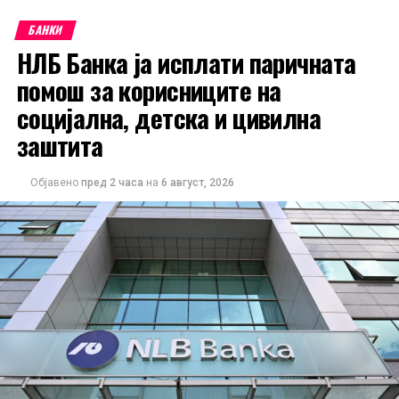
БАНКИ
НЛБ Банка ја исплати паричната
помош за корисниците на
социјална, детска и цивилна
заштита
Објавено
пред 2 часа
на
6 август, 2026