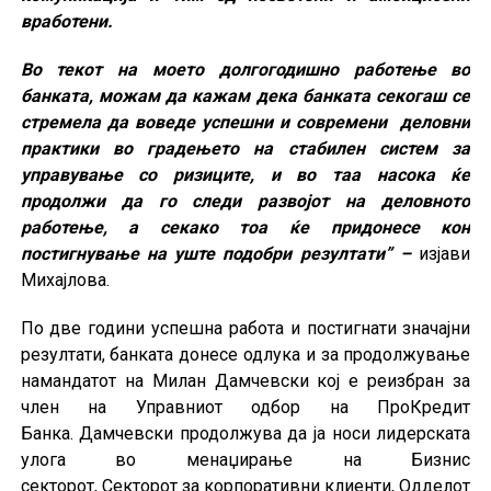
вработени.
Во текот на моето долгогодишно работење во
банката, можам да кажам дека банката секогаш се
стремела да воведе успешни и современи деловни
практики во градењето на стабилен систем за
управување со ризиците, и во таа насока ќе
продолжи да го следи развојот на деловното
работење, а секако тоа ќе придонесе кон
постигнување на уште подобри резултати” –
изјави
Михајлова.
По две години успешна работа и постигнати значајни
резултати, банката донесе одлука и за продолжување
намандатот на Милан Дамчевски кој е реизбран за
член на Управниот одбор на ПроКредит
Банка. Дамчевски продолжува да ја носи лидерската
улога во менаџирање на Бизнис
секторот, Секторот за корпоративни клиенти, Одделот