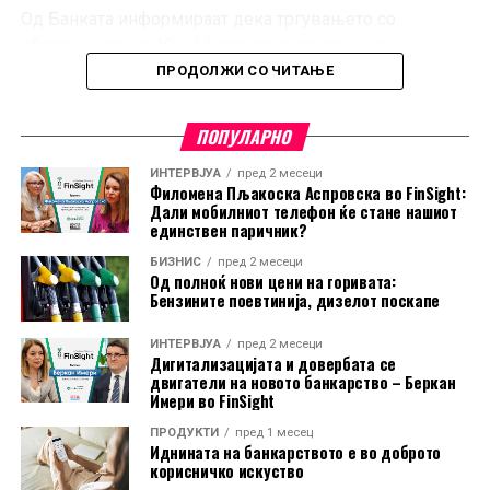
Од Банката информираат дека тргувањето со
обврзниците на 10 и 11 август ќе се врши со
пресметана акумулирана камата за 182, односно 183
ПРОДОЛЖИ СО ЧИТАЊЕ
дена. Купувачите при порамнувањето на 12 и 13
август ќе треба да им ги исплатат на продавачите
ПОПУЛАРНО
чистата цена на обврзниците и акумулираната камата.
ИНТЕРВЈУА
пред 2 месеци
Филомена Пљакоска Аспровска во FinSight:
Купувачите кои ќе бидат регистрирани како иматели
Дали мобилниот телефон ќе стане нашиот
на обврзниците на 12 и 13 август нема да имаат право
единствен паричник?
на исплата на оваа полугодишна камата.
БИЗНИС
пред 2 месеци
Од полноќ нови цени на горивата:
Бензините поевтинија, дизелот поскапе
ИНТЕРВЈУА
пред 2 месеци
Дигитализацијата и довербата се
двигатели на новото банкарство – Беркан
Имери во FinSight
ПРОДУКТИ
пред 1 месец
Иднината на банкарството е во доброто
корисничко искуство