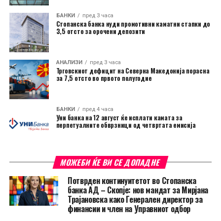
БАНКИ
пред 3 часа
Стопанска банка нуди промотивни каматни стапки до
3,5 отсто за орочени депозити
АНАЛИЗИ
пред 3 часа
Трговскиот дефицит на Северна Македонија порасна
за 7,5 отсто во првото полугодие
БАНКИ
пред 4 часа
Уни банка на 12 август ќе исплати камата за
перпетуалните обврзници од четвртата емисија
МОЖЕБИ ЌЕ ВИ СЕ ДОПАДНЕ
Потврден континуитетот во Стопанска
банка АД – Скопје: нов мандат за Мирјана
Трајановска како Генерален директор за
финансии и член на Управниот одбор