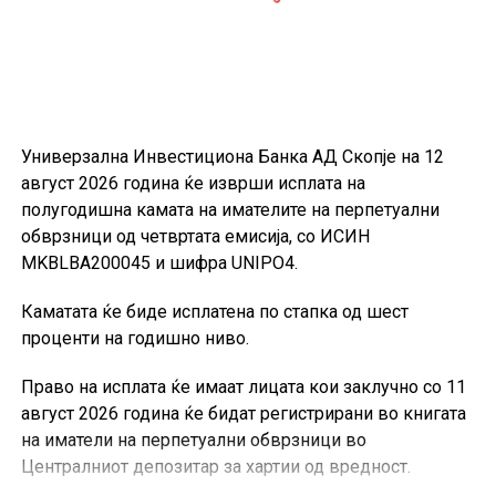
достапни на веб-страницата на Стопанска банка.
Универзална Инвестициона Банка АД Скопје на 12
август 2026 година ќе изврши исплата на
полугодишна камата на имателите на перпетуални
обврзници од четвртата емисија, со ИСИН
MKBLBA200045 и шифра UNIPO4.
Каматата ќе биде исплатена по стапка од шест
проценти на годишно ниво.
Право на исплата ќе имаат лицата кои заклучно со 11
август 2026 година ќе бидат регистрирани во книгата
на иматели на перпетуални обврзници во
Централниот депозитар за хартии од вредност.