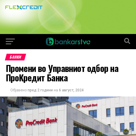
БАНКИ
Промени во Управниот одбор на
ПроКредит Банка
Објавено
пред 2 години
на
6 август, 2024