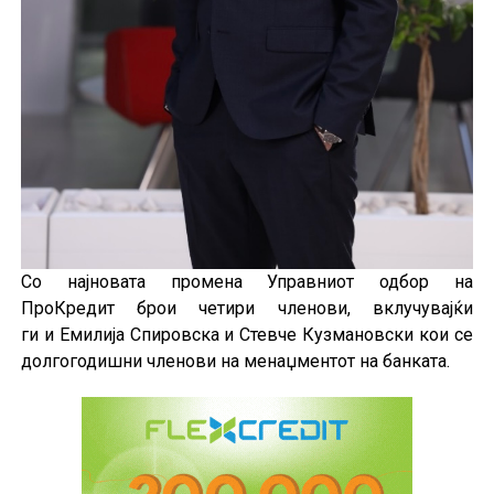
Со најновата промена Управниот одбор на
ПроКредит брои четири членови, вклучувајќи
ги и Емилија Спировска и Стевче Кузмановски кои се
долгогодишни членови на менаџментот на банката.