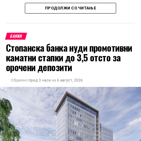
ПРОДОЛЖИ СО ЧИТАЊЕ
БАНКИ
Стопанска банка нуди промотивни
каматни стапки до 3,5 отсто за
орочени депозити
Објавено
пред 3 часа
на
6 август, 2026
Од НЛБ Банка ги потсетуваат клиентите дека
средствата можат да ги користат и безготовински, за
плаќање во продажната мрежа, како и преку
електронското и мобилното банкарство.