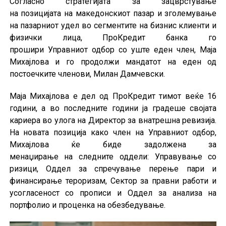
Согласно стратегијата за зацврстување
на позицијата на македонскиот пазар и зголемување
на пазарниот удел во сегментите на бизнис клиенти и
физички лица, ПроКредит банка го
прошири Управниот одбор со уште еден член, Маја
Михајлова и го продолжи мандатот на еден од
постоечките членови, Милан Дамчевски.
Маја Михајлова е дел од ПроКредит тимот веќе 16
години, а во последните години ја градеше својата
кариера во улога на Директор за внатрешна ревизија.
На новата позиција како член на Управниот одбор,
Михајлова ќе биде задолжена за
менаџирање на следните оддели: Управување со
ризици, Оддел за спречување перење пари и
финансирање тероризам, Сектор за правни работи и
усогласеност со прописи и Оддел за анализа на
портфолио и проценка на обезбедување.