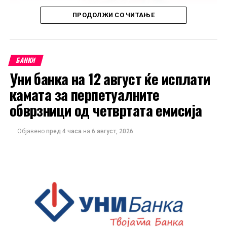
ПРОДОЛЖИ СО ЧИТАЊЕ
БАНКИ
Уни банка на 12 август ќе исплати
камата за перпетуалните
обврзници од четвртата емисија
Објавено
пред 4 часа
на
6 август, 2026
Повеќе информации за условите на понудата се