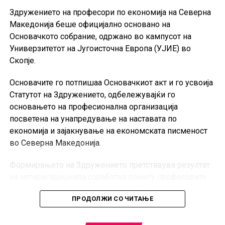
Здружението на професори по економија на Северна
Македонија беше официјално основано на
Основачкото собрание, одржано во кампусот на
Универзитетот на Југоисточна Европа (УЈИЕ) во
Скопје.
Основачите го потпишаа Основачкиот акт и го усвоија
Статутот на Здружението, одбележувајќи го
основањето на професионална организација
посветена на унапредување на наставата по
економија и зајакнување на економската писменост
во Северна Македонија.
Формирањето на Здружението претставува резултат
на четиригодишната соработка помеѓу професорите
по економија од целата држава и Либерал
ПРОДОЛЖИ СО ЧИТАЊЕ
Алтернативниот Институт (ЛАИ). Преку иницијативи
како што се Националната олимпијада по економија,