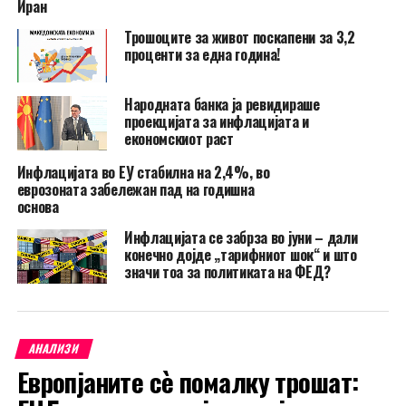
Иран
Трошоците за живот поскапени за 3,2
проценти за една година!
Народната банка ја ревидираше
проекцијата за инфлацијата и
економскиот раст
Инфлацијата во ЕУ стабилна на 2,4%, во
еврозоната забележан пад на годишна
основа
Инфлацијата се забрза во јуни – дали
конечно дојде „тарифниот шок“ и што
значи тоа за политиката на ФЕД?
АНАЛИЗИ
Европјаните сè помалку трошат: