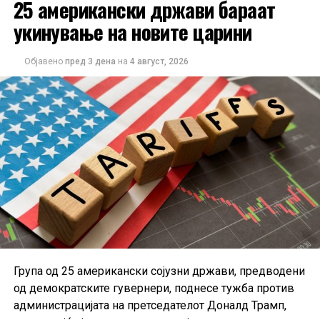
25 американски држави бараат
кафулиња.
укинување на новите царини
Единствената категорија со раст на трошоците
останува енергијата, како резултат на повисоките
Објавено
пред 3 дена
на
4 август, 2026
цени на горивата и транспортот.
Дополнителна загриженост предизвикува фактот што
околу 40 проценти од анкетираните граѓани сметаат
дека нивните приходи нема целосно да ја надоместат
изгубената куповна моќ поради инфлацијата. Според
ЕЦБ, доколку овие очекувања се задржат,
домаќинствата би можеле да продолжат да штедат
наместо да трошат, што дополнително би го забавило
економскиот раст во еврозоната.
Група од 25 американски сојузни држави, предводени
од демократските гувернери, поднесе тужба против
администрацијата на претседателот Доналд Трамп,