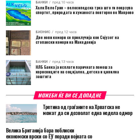
БАНКИ
пред 10 часа
Халк Вело Грин – велосипедска трка што ги поврзува
спортот, природата и хуманоста повторно во Маврово
БИЗНИС
пред 12 часа
Две нови комори се приклучија кон Сојузот на
стопански комори на Македонија
БАНКИ
пред 13 часа
НЛБ Банка ја исплати паричната помош за
корисниците на социјална, детска и цивилна
заштита
МОЖЕБИ ЌЕ ВИ СЕ ДОПАДНЕ
Третина од граѓаните на Хрватска не
можат да си дозволат една недела одмор
Велика Британија бара поблиски
економски врски со ЕУ поради војната со