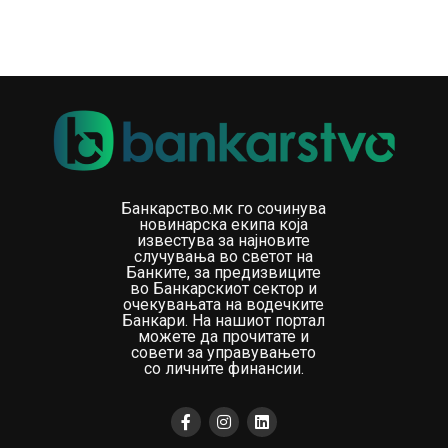
дополнително ќе се зајакне активната улога на
професорите и ќе се обезбеди долгорочна
одржливост и понатамошен развој на овие програми.
Здружението ќе претставува национална платформа
за соработка меѓу професорите по економија, ќе ги
застапува нивните стручни интереси и ќе придонесува
за промовирање на извонредноста, иновациите и
континуираниот професионален развој во наставата
Банкарство.мк го сочинува
по економија.
новинарска екипа која
известува за најновите
случувања во светот на
За време на Основачкото собрание, членовите ги
Банките, за предизвиците
избраа органите на управување на Здружението. Абил
во Банкарскиот сектор и
очекувањата на водечките
Идризи (СМЕК „Гостивар“, Гостивар) беше избран за
Банкари. На нашиот портал
прв претседател на Здружението, додека Весна
можете да прочитате и
совети за управувањето
Ефремова (СОУ „Љупчо Сантов“, Кочани) и Авни
со личните финансии.
Арифи (Универзитет на Југоисточна Европа) беа
избрани за потпретседатели.