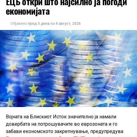
ЕЦБ откри што најсилно ја погоди
економијата
Објавено
пред 3 дена
на
4 август, 2026
Војната на Блискиот Исток значително ја намали
довербата на потрошувачите во еврозоната и го
забави економското закрепнување, предупредува