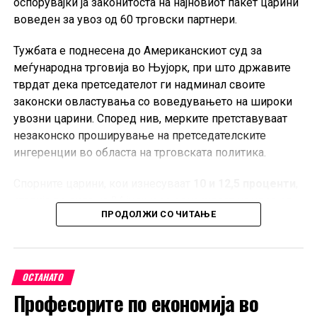
оспорувајќи ја законитоста на најновиот пакет царини
воведен за увоз од 60 трговски партнери.
Тужбата е поднесена до Американскиот суд за
меѓународна трговија во Њујорк, при што државите
тврдат дека претседателот ги надминал своите
законски овластувања со воведувањето на широки
увозни царини. Според нив, мерките претставуваат
незаконско проширување на претседателските
ингеренции во областа на трговската политика.
Спорните царини, кои изнесуваат
10 и 12,5 проценти
,
стапија во сила на 24 јули и се однесуваат на увоз од
ПРОДОЛЖИ СО ЧИТАЊЕ
60 трговски партнери, меѓу кои е и Европската Унија.
Администрацијата на Трамп ги оправдува мерките со
тврдењето дека засегнатите земји не преземаат
доволно активности за спречување на увоз на
ОСТАНАТО
производи изработени со принудна работа.
Професорите по економија во
Ова е најновото во низата правни оспорувања на