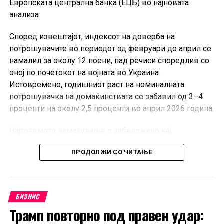
Европската централна банка (ЕЦБ) во најновата
анализа.
Според извештајот, индексот на доверба на
потрошувачите во периодот од февруари до април се
намалил за околу 12 поени, пад речиси споредлив со
оној по почетокот на војната во Украина.
Истовремено, годишниот раст на номиналната
потрошувачка на домаќинствата се забавил од 3–4
проценти на околу 2,5 проценти во април 2026 година.
Најголемото намалување е забележано кај
дискреционите трошоци, при што домаќинствата ги
ПРОДОЛЖИ СО ЧИТАЊЕ
одложуваат купувањата на луксузна облека, обувки,
спортска опрема, патувања и рекреативни услуги.
Домаќинствата со повисоки приходи најмногу ја
намалиле ваквата потрошувачка поради зголемената
БИЗНИС
неизвесност, додека оние со пониски примања ги
Трамп повторно под правен удар:
крателе трошоците за трајни добра, ресторани и