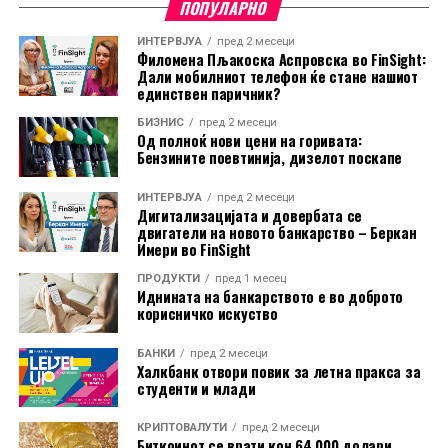
Програмите за обука на наставници, EconLit Caravans и
ПОПУЛАРНО
други активности, професорите континуирано ја
ИНТЕРВЈУА
пред 2 месеци
истакнуваа потребата од професионално здружение
Филомена Пљакоска Аспровска во FinSight:
кое ќе ги обедини, ќе ја зајакне меѓусебната
Дали мобилниот телефон ќе стане нашиот
единствен паричник?
соработка, ќе го промовира професионалниот развој
и ќе обезбеди одржлива платформа за понатамошно
БИЗНИС
пред 2 месеци
Од полноќ нови цени на горивата:
унапредување на наставата по економија.
Бензините поевтинија, дизелот поскапе
Одговарајќи на оваа заедничка визија, ЛАИ го
поддржа основањето на Здружението како дел од
ИНТЕРВЈУА
пред 2 месеци
Дигитализацијата и довербата се
својата долгорочна стратегија за зајакнување на
двигатели на новото банкарство – Беркан
екосистемот за економска писменост во Северна
Имери во FinSight
Македонија.
ПРОДУКТИ
пред 1 месец
Иднината на банкарството е во доброто
„Во изминатите четири години имавме привилегија
корисничко искуство
тесно да соработуваме со професорите по економија
БАНКИ
пред 2 месеци
од цела Северна Македонија. Во текот на ова
Халкбанк отвори повик за летна пракса за
патување, една порака постојано се повторуваше –
студенти и млади
потребата од професионално здружение кое ќе ги
обедини едукаторите и ќе обезбеди платформа за
КРИПТОВАЛУТИ
пред 2 месеци
Биткоинот се врати кон 64.000 долари,