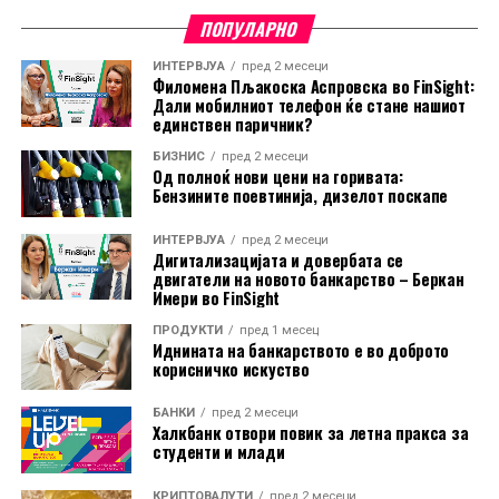
односно 5.000 и 3.000 денари за второ и трето место,
ПОПУЛАРНО
додека во категоријата Млади, прво- и
второпласираните ќе добијат по 5.000 денари, а
ИНТЕРВЈУА
пред 2 месеци
третопласираните 3.000 денари. За најуспешните три
Филомена Пљакоска Аспровска во FinSight:
Дали мобилниот телефон ќе стане нашиот
тима се предвидени дипломи и медали, како
единствен паричник?
признание за тимскиот дух и заедничкиот успех.
БИЗНИС
пред 2 месеци
Од полноќ нови цени на горивата:
Со Халк Вело Грин, Халкбанк уште еднаш испраќа
Бензините поевтинија, дизелот поскапе
порака дека спортот, здравите навики, грижата за
природата и солидарноста можат да се спојат во еден
ИНТЕРВЈУА
пред 2 месеци
Дигитализацијата и довербата се
настан што секоја година инспирира сè поголем број
двигатели на новото банкарство – Беркан
учесници.
Имери во FinSight
Од НЛБ Банка ги потсетуваат клиентите дека
ПРОДУКТИ
пред 1 месец
Иднината на банкарството е во доброто
средствата можат да ги користат и безготовински, за
корисничко искуство
плаќање во продажната мрежа, како и преку
електронското и мобилното банкарство.
БАНКИ
пред 2 месеци
Халкбанк отвори повик за летна пракса за
студенти и млади
КРИПТОВАЛУТИ
пред 2 месеци