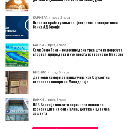
КАРИЕРА
пред 2 часа
Оглас за вработување во Централна кооперативна
банка АД Скопје
БАНКИ
пред 4 часа
Халк Вело Грин – велосипедска трка што ги поврзува
спортот, природата и хуманоста повторно во Маврово
БИЗНИС
пред 5 часа
Две нови комори се приклучија кон Сојузот на
стопански комори на Македонија
БАНКИ
пред 6 часа
НЛБ Банка ја исплати паричната помош за
корисниците на социјална, детска и цивилна
заштита