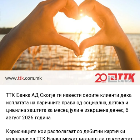
ТТК Банка АД Скопје ги извести своите клиенти дека
исплатата на паричните права од социјална, детска и
цивилна заштита за месец јули е извршена денес, 6
август 2026 година.
Корисниците кои располагаат со дебитни картички
издадени од ТТК Банка можат веднаш да ги користат