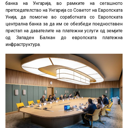
банка на Унгарија, во рамките на сегашното
претседателство на Унгарија со Советот на Европската
Унија, да помогне во соработката со Европската
централна банка за да им се обезбеди поедноставен
пристап на давателите на платежни услуги од земјите
од Западен Балкан до европската платежна
инфраструктура.