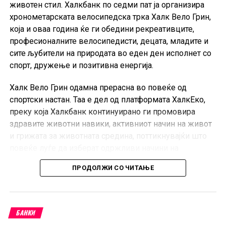
животен стил. Халкбанк по седми пат ја организира
хронометарската велосипедска трка Халк Вело Грин,
која и оваа година ќе ги обедини рекреативците,
професионалните велосипедисти, децата, младите и
сите љубители на природата во еден ден исполнет со
спорт, дружење и позитивна енергија.
Халк Вело Грин одамна прерасна во повеќе од
спортски настан. Таа е дел од платформата ХалкЕко,
преку која Халкбанк континуирано ги промовира
здравите животни навики, активниот начин на живот
и грижата за животната средина, поттикнувајќи што
повеќе луѓе да изберат одржливи начини на
движење и рекреација.
ПРОДОЛЖИ СО ЧИТАЊЕ
И оваа година учесниците ќе можат да се
натпреваруваат во неколку категории. Категоријата
Хоби
е наменета за сите рекреативни и
БАНКИ
професионални велосипедисти, во машка и женска