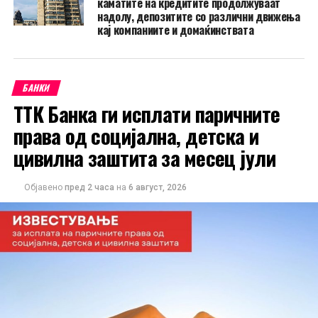
каматите на кредитите продолжуваат
надолу, депозитите со различни движења
кај компаниите и домаќинствата
БАНКИ
ТТК Банка ги исплати паричните
права од социјална, детска и
цивилна заштита за месец јули
Објавено
пред 2 часа
на
6 август, 2026