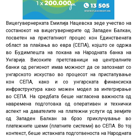
Вицегувернерката Емилија Нацевска зеде учество на
состанокот на вицегувернерите од Западен Балкан,
посветен на пристапниот процес кон Единствената
област за плаќањa во евра (СЕПА), којшто се одржа
во Будимпешта на покана на Народната банка на
Унгарија. Високите претставници на централните
банки од регионот имаа можност да се запознаат со
унгарското искуство во процесот на пристапување
кон СЕПА, како и со унгарската финансиска
инфраструктура како можен модел за интегрирање
во СЕПА. На средбата беше нагласена важноста од
навремена подготовка од оперативен и технички
аспект на давателите на платежни услуги од земјите
од Западен Балкан за брзо приклучување во
платежните шеми (платните системи) во СЕПА. Во тој
контекст, беше истакната подготвеноста на Народната