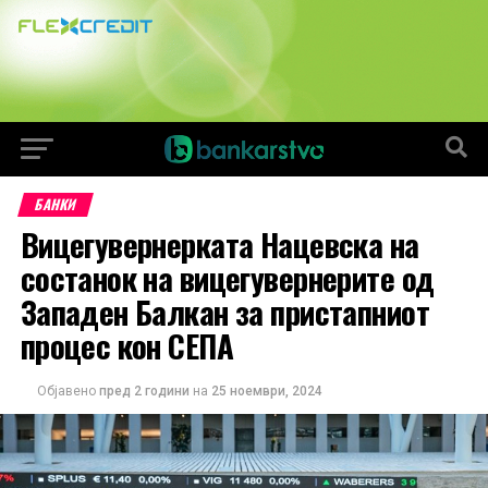
БАНКИ
Вицегувернерката Нацевска на
состанок на вицегувернерите од
Западен Балкан за пристапниот
процес кон СЕПА
Објавено
пред 2 години
на
25 ноември, 2024