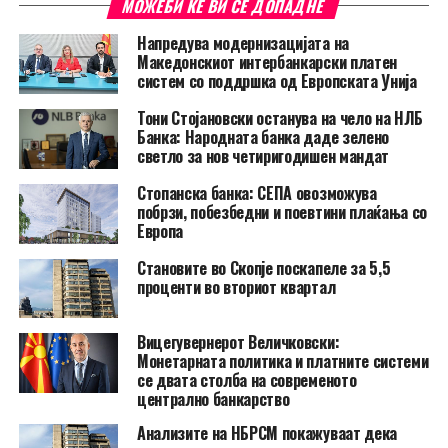
МОЖЕБИ ЌЕ ВИ СЕ ДОПАДНЕ
Напредува модернизацијата на
Македонскиот интербанкарски платен
систем со поддршка од Европската Унија
Тони Стојановски останува на чело на НЛБ
Банка: Народната банка даде зелено
светло за нов четиригодишен мандат
Стопанска банка: СЕПА овозможува
побрзи, побезбедни и поевтини плаќања со
Европа
Становите во Скопје поскапеле за 5,5
проценти во вториот квартал
Вицегувернерот Величковски:
Монетарната политика и платните системи
се двата столба на современото
централно банкарство
Анализите на НБРСМ покажуваат дека