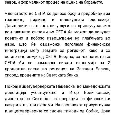
заврши формалниот процес на оцена на барањата.
Членството во СЕПА ќе донесе бројни придобивки за
граѓаните, фирмите и целокупната економија.
Давателите на платежни услуги со приклучувањето
кон платните системи во СЕПА ќе можат да понудат
поевтино и побрзо извршување на плаќањата во
евра, што ќе овозможи поголема финансиска
интеграција меѓу земјите од регионот, како и со
останатите земји од СЕПА. Воедно, со членството во
СЕПА би се намалила сивата економија за 2
процентни поена во регионот на Западен Балкан,
според процените на Светската банка.
Покрај вицегувернерката Нацевска, во македонската
делегација учествуваше и Игор Величковски,
директор на Секторот за операции на финансиски
пазари и платни системи. На состанокот присуствуваа
и вицегувернерите со своите тимови од Србија, Црна