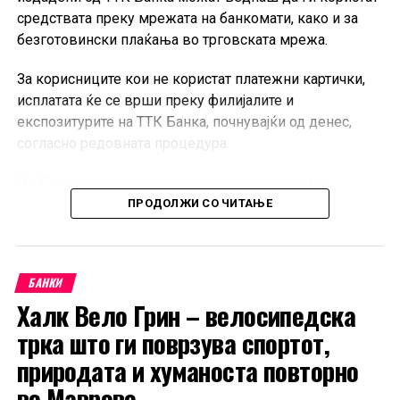
средствата преку мрежата на банкомати, како и за
безготовински плаќања во трговската мрежа.
За корисниците кои не користат платежни картички,
исплатата ќе се врши преку филијалите и
експозитурите на ТТК Банка, почнувајќи од денес,
согласно редовната процедура.
Од Банката потсетуваат дека средствата им се
достапни на сите корисници во согласност со
ПРОДОЛЖИ СО ЧИТАЊЕ
утврдениот распоред за исплата.
БАНКИ
Халк Вело Грин – велосипедска
трка што ги поврзува спортот,
природата и хуманоста повторно
во Маврово