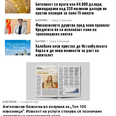
Биткоинот се врати кон 64.000 долари,
ликвидирани над 320 милиони долари во
кратки позиции за само 15 минути
БИЗНИС
пред 2 месеци
Финансиските друштва пред нови правила:
Кредитите ќе се исплаќаат само на
трансакциска сметка
БАНКИ
пред 2 месеци
Халкбанк носи пристап до Истанбулската
берза и до нови можности за раст на
капиталот
АНАЛИЗИ
2 недели ago
Ангеловска-Бежоска во колумна за „Топ 100
извозници“: Извозот на услуги станува сѐ позначаен
двигател на економскиот раст