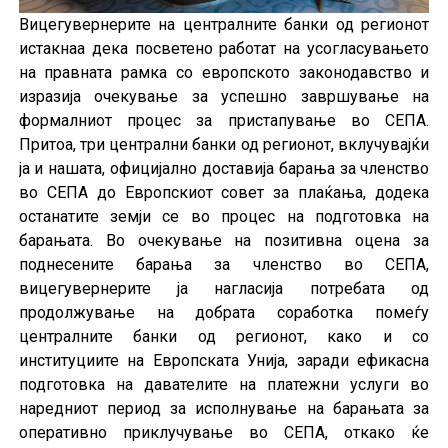
Вицегувернерите на централните банки од регионот
истакнаа дека посветено работат на усогласувањето
на правната рамка со европското законодавство и
изразија очекување за успешно завршување на
формалниот процес за пристапување во СЕПА.
Притоа, три централни банки од регионот, вклучувајќи
ја и нашата, официјално доставија барања за членство
во СЕПА до Европскиот совет за плаќања, додека
останатите земји се во процес на подготовка на
барањата. Во очекување на позитивна оцена за
поднесените барања за членство во СЕПА,
вицегувернерите ја нагласија потребата од
продолжување на добрата соработка помеѓу
централните банки од регионот, како и со
институциите на Европската Унија, заради ефикасна
подготовка на давателите на платежни услуги во
наредниот период за исполнување на барањата за
оперативно приклучување во СЕПА, откако ќе