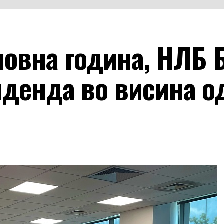
ловна година, НЛБ 
денда во висина од