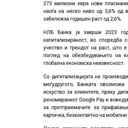
273 милиони евра нови пласмани
наоѓа на ниско ниво од 3,6% од 
забележаа годишен раст од 2,6%.
НЛБ Банка ја заврши 2023 год
капитализираност, во споредба 
учество и трендот на раст, што е
поглед на обезбедувањето на ко
глобална економска неизвесност.
Со дигитализацијата на производи
меѓудругото, Банката овозможи
искуство за клиентите, преку диг
реномираниот Google Pay и воведу
за претприемачите за прифаќање
картичка, безконтактно на мобилни