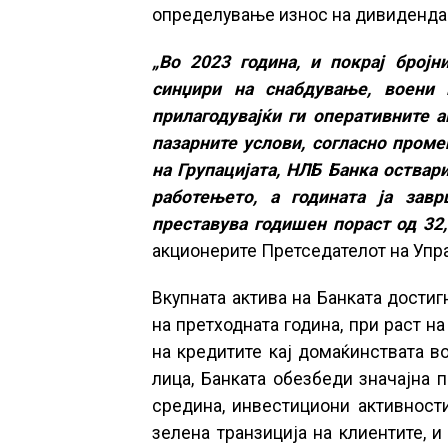
определување износ на дивиденда з
„Во 2023 година, и покрај број
синџири на снабдување, воени 
прилагодувајќи ги оперативните 
пазарните услови, согласно проме
на Групацијата, НЛБ Банка оствар
работењето, а годината ја зав
преставува годишен пораст од 32
акционерите Претседателот на Упра
Вкупната актива на Банката достиг
на претходната година, при раст на
на кредитите кај домаќинствата в
лица, Банката обезбеди значајна 
средина, инвестициони активност
зелена транзиција на клиентите, 