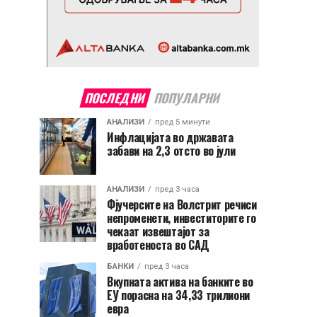
ПОСЛЕДНИ
ПОПУЛАРНИ
АНАЛИЗИ
пред 5 минути
Инфлацијата во државата
забави на 2,3 отсто во јули
АНАЛИЗИ
пред 3 часа
Фјучерсите на Волстрит речиси
непроменети, инвеститорите го
чекаат извештајот за
вработеноста во САД
БАНКИ
пред 3 часа
Вкупната актива на банките во
ЕУ порасна на 34,33 трилиони
евра