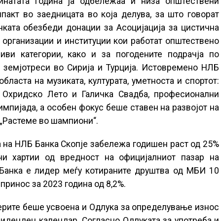
минатата година ја одбележаа и низа општествени
пакт во заедницата во која делува, за што говорат
анката обезбеди донации за Асоцијација за цистична
и организации и институции кои работат општествено
иви категории, како и за погодените подрачја по
 земјотреси во Сирија и Турција. Истовремено НЛБ
бласта на музиката, културата, уметноста и спортот:
е Охридско Лето и Галичка Свадба, професионални
импијада, а особен фокус беше ставен на развојот на
 „Растеме во шампиони“.
та на НЛБ Банка Скопје забележа годишен раст од 25%
ани хартии од вредност на официјалниот пазар на
Банка е лидер меѓу котираните друштва од МБИ 10
принос за 2023 година од 8,2%.
рите беше усвоена и Одлука за определување износ
иденден календар. Согласно Одлуката за употреба и