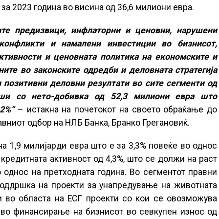
а 2023 година во висина од 36,6 милиони евра.
ните предизвици, инфлаторни и ценовни, нарушени
конфликти и намалени инвестиции во бизнисот,
активности и ценовната политика на економските и
ните во законските одредби и деловната стратегија
и позитивни деловни резултати во сите сегменти од
рши со нето-добивка од 52,3 милиони евра што
,2%“
– истакна на почетокот на своето обраќање до
вниот одбор на НЛБ Банка, Бранко Грегановиќ.
на 1,9 милијарди евра што е за 3,3% повеќе во однос
 кредитната активност од 4,3%, што се должи на раст
о однос на претходната година. Во сегментот правни
поддршка на проекти за унапредување на животната
и во областа на ЕСГ проекти со кои се овозможува
и во финансирање на бизнисот во севкупен износ од