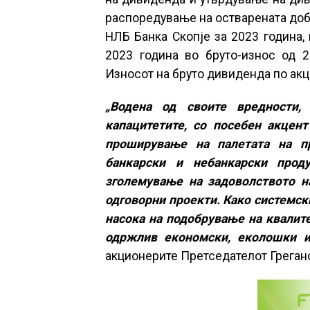
распоредување на остварената доб
НЛБ Банка Скопје за 2023 година,
2023 година во бруто-износ од 2
Износот на бруто дивиденда по акц
„Водена од своите вредности
капацитетите, со посебен акцент
проширување на палетата на п
банкарски и небанкарски прод
зголемување на задоволството н
одговорни проекти. Како системски
насока на подобрување на квалите
одржлив економски, еколошки и
акционерите Претседателот Греган