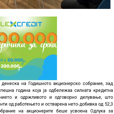
 денеска на Годишното акционерско собрание, зад
пешна година која ја одбележаа силната кредитна
нието и одржливото и одговорно делување, што
нти од работењето и остварена нето-добивка од 52,3
брание на акционерите беше усвоена Одлука за