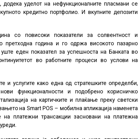
, додека уделот на нефункционалните пласмани се
вкупното кредитно портфолио. И вкупните депозити
ина со повисоки показатели за солвентност и
со претходна година и го одржа високото пазарно
 уште еден показател за успешноста на Банката во
нтинуитетот во работните процеси во услови на
те и услугите како една од стратешките определби,
 нови функционалности и подобрено корисничко
итализација на картичките и плаќање преку светски
вањето на Smart POS – мобилна апликација наменета
 на платежни трансакции засновани на платежна
 уреди.