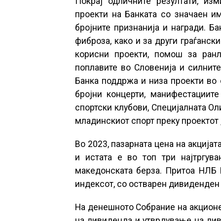
Покрај одличните резултати, из
проекти на Банката со значаен им
бројните признанија и награди. Б
фиброза, како и за други граѓанск
корисни проекти, помош за ранл
поплавите во Словенија и силните
Банка поддржа и низа проекти во о
бројни концерти, манифестациит
спортски клубови, Специјалната Ол
младинскиот спорт преку проектот
Во 2023, пазарната цена на акција
и истата е во топ три најтргув
македонската берза. Притоа НЛБ 
индексот, со остварен дивиденден 
На денешното Собрание на акционе
на дивиденда и утврдување на див