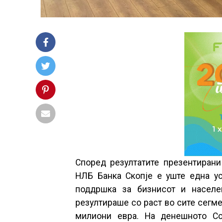
Според резултатите презентирани
НЛБ Банка Скопје е уште една ус
поддршка за бизнисот и населе
резултираше со раст во сите сегме
милиони евра. На денешното Со