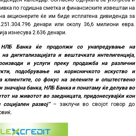
ивка по годишна сметка и финансиските извештаи на
 на акционерите ќе им биде исплатена дивиденда за
.251.304.796 денари или околу 36,6 милиони евра.
ија изнесува 2.636 денари.
, НЛБ Банка ќе продолжи со унапредување на
 на дигитализацијата и вештачката интелигенција,
роизводи и услуги преку продажба на различни
укти, подобрување на корисничкото искуство и
а клиентите, со фокус на зелените и општествено
 значајна банка, НЛБ Банка и понатаму ќе делува во
тот на животот во заедницата, придонесувајќи кон
 социјален развој“
– заклучи во својот говор до
овиќ.