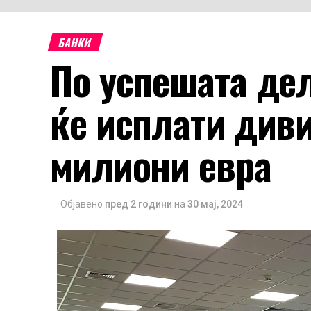
БАНКИ
По успешата де
ќе исплати диви
милиони евра
Објавено
пред 2 години
на
30 мај, 2024