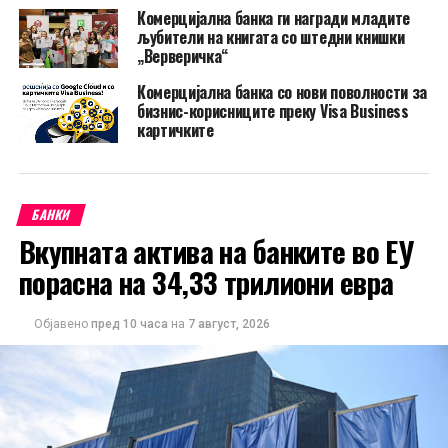
Комерцијална банка ги награди младите
љубители на книгата со штедни книшки
„Верверичка“
Комерцијална банка со нови поволности за
бизнис-корисниците преку Visa Business
картичките
БАНКИ
Вкупната актива на банките во ЕУ
порасна на 34,33 трилиони евра
Објавено
пред 10 часа
на
7 август, 2026