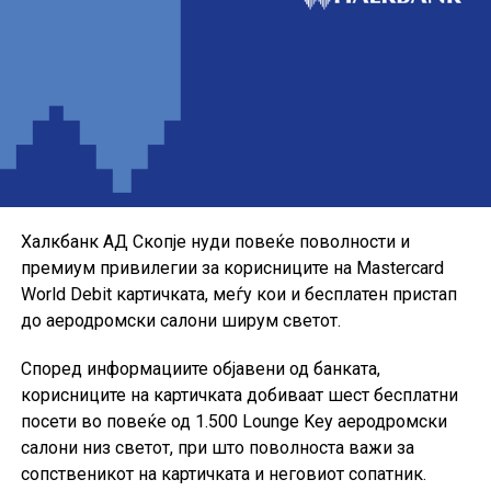
Понудата е наменета за корисниците кои сакаат да ги
користат можностите на кредитната картичка за
своите секојдневни и летни купувања, со промотивна
каматна стапка до крајот на годината.
Халкбанк АД Скопје нуди повеќе поволности и
премиум привилегии за корисниците на Mastercard
World Debit картичката, меѓу кои и бесплатен пристап
до аеродромски салони ширум светот.
Според информациите објавени од банката,
корисниците на картичката добиваат шест бесплатни
посети во повеќе од 1.500 Lounge Key аеродромски
салони низ светот, при што поволноста важи за
сопственикот на картичката и неговиот сопатник.