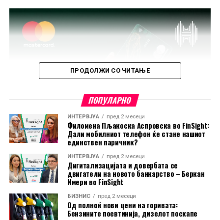
ПРОДОЛЖИ СО ЧИТАЊЕ
ПОПУЛАРНО
ИНТЕРВЈУА
пред 2 месеци
Филомена Пљакоска Аспровска во FinSight:
Дали мобилниот телефон ќе стане нашиот
единствен паричник?
ИНТЕРВЈУА
пред 2 месеци
Дигитализацијата и довербата се
двигатели на новото банкарство – Беркан
Имери во FinSight
БИЗНИС
пред 2 месеци
Од полноќ нови цени на горивата:
Бензините поевтинија, дизелот поскапе