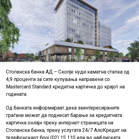
активата, капиталната адекватност и солвентноста.
ЕЦБ посочува дека повеќето институции ги
применуваат Меѓународните стандарди за
финансиско известување и техничките стандарди на
Европската банкарска управа, иако дел од малите и
средните институции користат национални
сметководствени стандарди.
Поради недостапност на податоците за Данска за
Стопанска банка АД – Скопје нуди каматна стапка од
првиот квартал од 2026 година, при пресметката на
4,9 проценти за сите купувања направени со
агрегатните податоци за ЕУ биле користени
Mastercard Standard кредитна картичка до крајот на
податоците од четвртиот квартал од 2025 година, а кај
годината.
одредени показатели и податоци од првиот квартал
од 2025 година.
Од банката информираат дека заинтересираните
граѓани можат да поднесат барање за кредитната
картичка онлајн преку интернет-страницата на
Стопанска банка, преку услугата 24/7 АлоКредит на
телефонскиот број (02) 15 110 или во најблиската