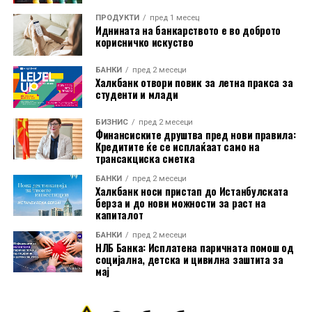
ПРОДУКТИ
пред 1 месец
Иднината на банкарството е во доброто
корисничко искуство
Во пакетот е вклучена и асистенција на пат за Европа
БАНКИ
пред 2 месеци
преку Халк Осигурување.
Халкбанк отвори повик за летна пракса за
студенти и млади
Дополнително, корисниците имаат бесплатно
БИЗНИС
пред 2 месеци
електронско и мобилно банкарство, бесплатно СМС
Финансиските друштва пред нови правила:
Кредитите ќе се исплаќаат само на
информирање, како и можност за повлекување
трансакциска сметка
готовина без надомест од сите банкомати во земјата.
БАНКИ
пред 2 месеци
Халкбанк носи пристап до Истанбулската
Со овие поволности, Mastercard World Debit е
берза и до нови можности за раст на
насочена кон корисници кои бараат дополнителни
капиталот
услуги при патување, но и поедноставно секојдневно
БАНКИ
пред 2 месеци
банкарско работење.
НЛБ Банка: Исплатена паричната помош од
социјална, детска и цивилна заштита за
мај