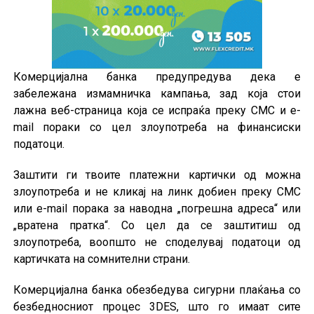
Комерцијална банка предупредува дека е
забележана измамничка кампања, зад која стои
лажна веб-страница која се испраќа преку СМС и e-
mail пораки со цел злоупотреба на финансиски
податоци.
Заштити ги твоите платежни картички од можна
злоупотреба и не кликај на линк добиен преку СМС
или e-mail порака за наводна „погрешна адреса“ или
„вратена пратка“. Со цел да се заштитиш од
злоупотреба, воопшто не споделувај податоци од
картичката на сомнителни страни.
Комерцијална банка обезбедува сигурни плаќања со
безбедносниот процес 3DES, што го имаат сите