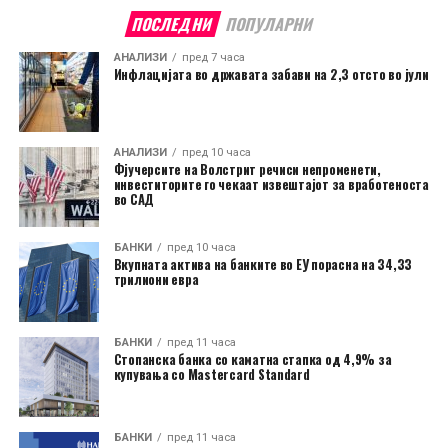
ПОСЛЕДНИ
ПОПУЛАРНИ
АНАЛИЗИ
пред 7 часа
Инфлацијата во државата забави на 2,3 отсто во јули
АНАЛИЗИ
пред 10 часа
Фјучерсите на Волстрит речиси непроменети,
инвеститорите го чекаат извештајот за вработеноста
во САД
БАНКИ
пред 10 часа
Вкупната актива на банките во ЕУ порасна на 34,33
трилиони евра
БАНКИ
пред 11 часа
Стопанска банка со каматна стапка од 4,9% за
купувања со Mastercard Standard
БАНКИ
пред 11 часа