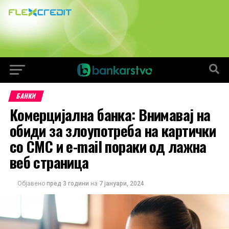
БАНКИ
Комерцијална банка: Внимавај на
обиди за злоупотреба на картички
со СМС и e-mail пораки од лажна
веб страница
Објавено
пред 3 години
на
7 јануари, 2024