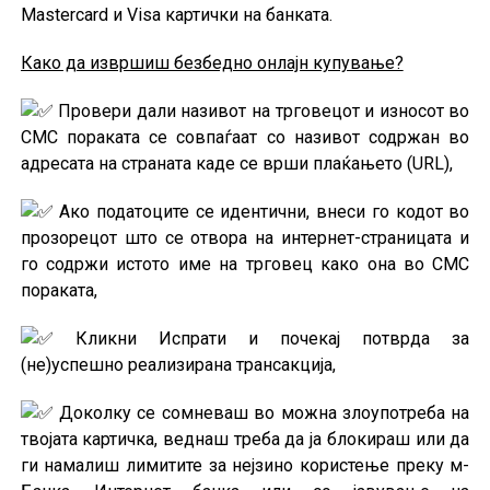
Mastercard и Visa картички на банката.
Како да извршиш безбедно онлајн купување?
Провери дали називот на трговецот и износот во
СМС пораката се совпаѓаат со називот содржан во
адресата на страната каде се врши плаќањето (URL),
Ако податоците се идентични, внеси го кодот во
прозорецот што се отвора на интернет-страницата и
го содржи истото име на трговец како она во СМС
пораката,
Кликни Испрати и почекај потврда за
(не)успешно реализирана трансакција,
Доколку се сомневаш во можна злоупотреба на
твојата картичка, веднаш треба да ја блокираш или да
ги намалиш лимитите за нејзино користење преку м-