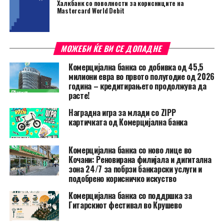
Халкбанк со поволности за корисниците на
Mastercard World Debit
МОЖЕБИ ЌЕ ВИ СЕ ДОПАДНЕ
Комерцијална банка со добивка од 45,5
милиони евра во првото полугодие од 2026
година – кредитирањето продолжува да
расте!
Наградна игра за млади со ZIPP
картичката од Комерцијална банка
Комерцијална банка со ново лице во
Кочани: Реновирана филијала и дигитална
зона 24/7 за побрзи банкарски услуги и
подобрено корисничко искуство
Комерцијална банка со поддршка за
Гитарскиот фестивал во Крушево