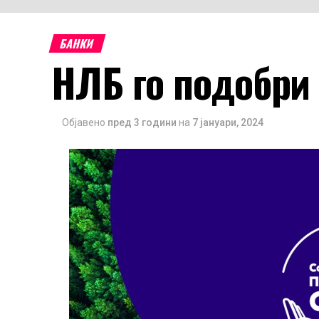
БАНКИ
НЛБ го подобри 
Објавено
пред 3 години
на
7 јануари, 2024