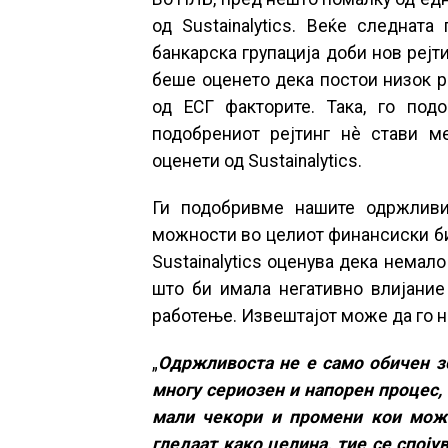
од Sustainalytics. Веќе следната
банкарска групација доби нов рејт
беше оценето дека постои низок р
од ЕСГ факторите. Така, го под
подобрениот рејтинг нè стави м
оценети од Sustainalytics.
Ги подобривме нашите одржливи
можности во целиот финансиски би
Sustainalytics оценува дека немало
што би имала негативно влијание
работење. Извештајот може да го 
„
Одржливоста не е само обичен зб
многу сериозен и напорен процес,
мали чекори и промени кои може
гледаат како целина, тие се спој