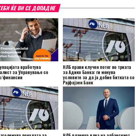
ЕБИ ЌЕ ВИ СЕ ДОПАДНЕ
упацијата вработува
НЛБ прави клучен потег во трката
алист за Управување со
за Адико Банка: ги менува
и/финансии
условите за да ја добие битката со
Рајфајзен Банк
 зголемува понудата за
НЛБ планира влез на албанскиот