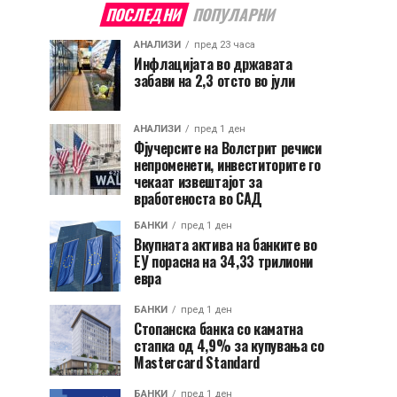
ПОСЛЕДНИ
ПОПУЛАРНИ
АНАЛИЗИ
пред 23 часа
Инфлацијата во државата
забави на 2,3 отсто во јули
АНАЛИЗИ
пред 1 ден
Фјучерсите на Волстрит речиси
непроменети, инвеститорите го
чекаат извештајот за
вработеноста во САД
БАНКИ
пред 1 ден
Вкупната актива на банките во
ЕУ порасна на 34,33 трилиони
евра
БАНКИ
пред 1 ден
Стопанска банка со каматна
стапка од 4,9% за купувања со
Mastercard Standard
БАНКИ
пред 1 ден