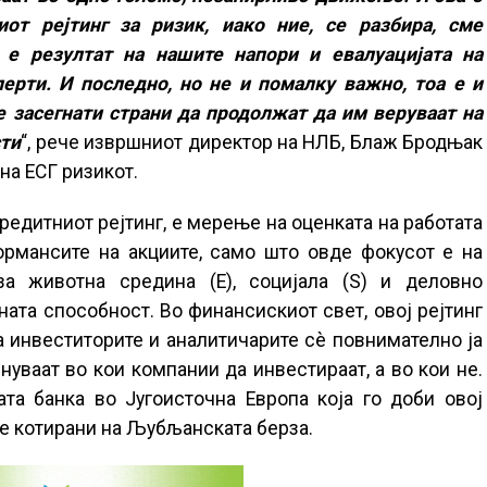
т рејтинг за ризик, иако ние, се разбира, сме
а е резултат на нашите напори и евалуацијата на
ерти. И последно, но не и помалку важно, тоа е и
те засегнати страни да продолжат да им веруваат на
сти
“, рече извршниот директор на НЛБ, Блаж Бродњак
на ЕСГ ризикот.
кредитниот рејтинг, е мерење на оценката на работата
ормансите на акциите, само што овде фокусот е на
а животна средина (E), социјала (S) и деловно
ната способност. Во финансискиот свет, овој рејтинг
ја инвеститорите и аналитичарите сè повнимателно ја
нуваат во кои компании да инвестираат, а во кои не.
а банка во Југоисточна Европа која го доби овој
ите котирани на Љубљанската берза.