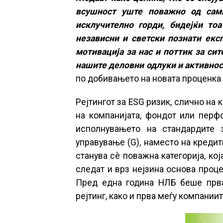
всушност уште поважно од самио
исклучително горди, бидејќи то
независни и светски познати експ
мотивација за нас и поттик за си
нашите деловни одлуки и активно
по добивањето на новата проценка 
Рејтингот за ESG ризик, слично на 
на компанијата, фондот или перф
исполнувањето на стандардите з
управување (G), наместо на кредит
станува сè поважна категорија, ко
следат и врз нејзина основа проце
Пред една година НЛБ беше прват
рејтинг, како и прва меѓу компани