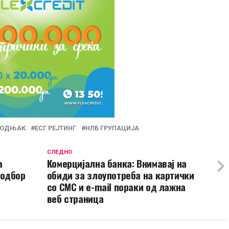
РОДЊАК
ЕСГ РЕЈТИНГ
НЛБ ГРУПАЦИЈА
СЛЕДНО
а
Комерцијална банка: Внимавај на
 одбор
обиди за злоупотреба на картички
со СМС и e-mail пораки од лажна
веб страница