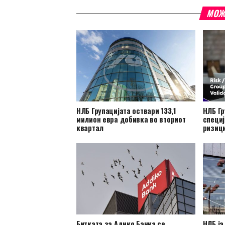
МОЖ
НЛБ Групацијата оствари 133,1
НЛБ Гр
милион евра добивка во вториот
специј
квартал
ризиц
Битката за Адико Банка се
НЛБ ја