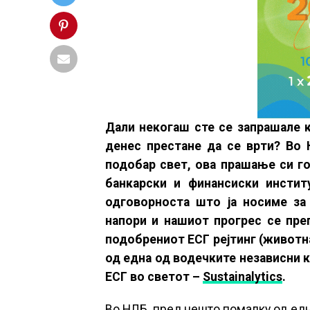
Дали некогаш сте се запрашале к
денес престане да се врти? Во 
подобар свет, ова прашање си го
банкарски и финансиски инстит
одговорноста што ја носиме за
напори и нашиот прогрес се пре
подобрениот ЕСГ рејтинг (животна
од една од водечките независни 
ЕСГ во светот –
Sustainalytics
.
Во НЛБ, пред нешто помалку од едн