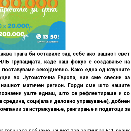
аква трага би оставиле зад себе ако вашиот свет
НЛБ Групацијата, каде наш фокус е создавање на
 поставуваме секојдневно. Како една од клучните
уции во Југоисточна Европа, ние сме свесни за
 нашиот матичен регион. Горди сме што нашите
познаени уште еднаш, што се рефлектираше и со
 средина, социјала и деловно управување), добиен
компании за истражување, рангирање и податоци за
а година го добивме нашиот прв рејтинг за ЕСГ ризик