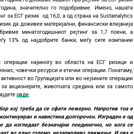
 година, значително го подобривме. Имено, нашата
инг за ЕСГ ризик
од 16,0, а од страна на Sustainalytics
изик да доживее материјални, финансиски влијанија
обривме минатогодишниот рејтинг за 1,7 поени, а
еѓу 13% од најдобрите банки, меѓу сите компании
 операции најмногу во областа на ЕСГ ризици и
знис, човечки ресурси и етички операции. Понатаму,
 активност во Групацијата или во нејзините операции
 за акционерите, животната средина или за самото
најдете
овде
.
ор кој треба да се сфати лежерно. Напротив тоа е
 континуиран и навистина долгорочен. Изграден е од
 да изгледаат безначајни поединечно, но кога се
уваат во едно големо, незапирливо движење. И ова е