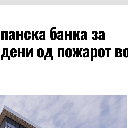
панска банка за
одени од пожарот в