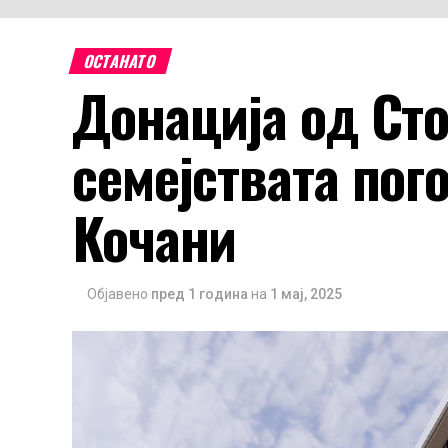
ОСТАНАТО
Донација од Сто
семејствата пог
Кочани
Објавено
пред 1 година
на
1 мај, 2025