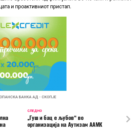
цата и проактивниот пристап.
ОПАНСКА БАНКА АД - СКОПЈЕ
СЛЕДНО
лна
„Гуш и бац е љубов“ во
 на
организација на Аутизам ААМК