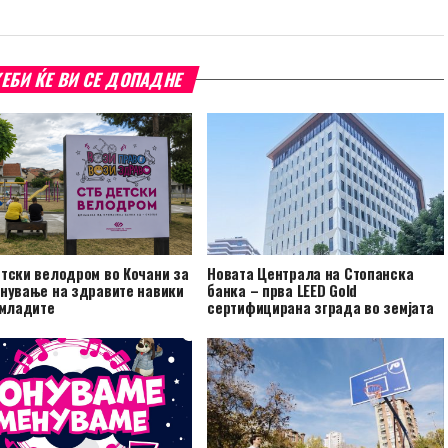
ЕБИ ЌЕ ВИ СЕ ДОПАДНЕ
тски велодром во Кочани за
Новата Централа на Стопанска
нување на здравите навики
банка – прва LEED Gold
јмладите
сертифицирана зграда во земјата