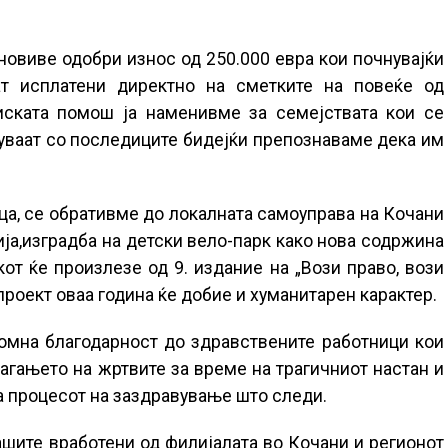
новиве одобри износ од 250.000 евра кои почнувајќи
т исплатени директно на сметките на повеќе од
иската помош ја наменивме за семејствата кои се
вуваат со последиците бидејќи препознаваме дека им
ца, се обративме до локалната самоуправа на Кочани
ја,изградба на детски вело-парк како нова содржина
кот ќе произлезе од 9. издание на „Вози право, вози
проект оваа година ќе добие и хуманитарен карактер.
омна благодарност до здравствените работници кои
агањето на жртвите за време на трагичниот настан и
а процесот на заздравување што следи.
ашите вработени од филијалата во Кочани и регионот