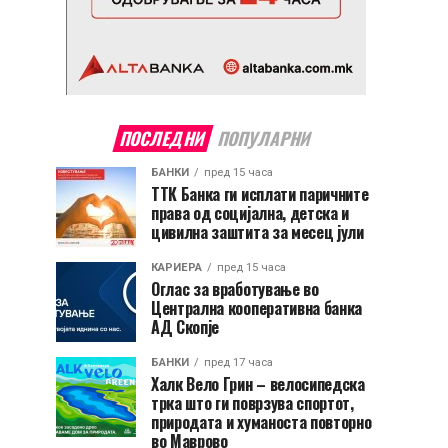
ПОСЛЕДНИ
ПОПУЛАРНИ
БАНКИ
пред 15 часа
ТТК Банка ги исплати паричните
права од социјална, детска и
цивилна заштита за месец јули
КАРИЕРА
пред 15 часа
Оглас за вработување во
Централна кооперативна банка
АД Скопје
БАНКИ
пред 17 часа
Халк Вело Грин – велосипедска
трка што ги поврзува спортот,
природата и хуманоста повторно
во Маврово