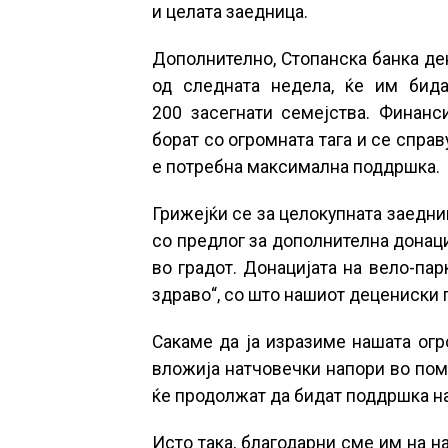
и целата заедница.
Дополнително, Стопанска банка де
од следната недела, ќе им бида
200 засегнати семејства. Финанс
борат со огромната тага и се спра
е потребна максимална поддршка.
Грижејќи се за целокупната заедни
со предлог за дополнителна донаци
во градот. Донацијата на вело-пар
здраво“, со што нашиот децениски 
Сакаме да ја изразиме нашата огр
вложија натчовечки напори во пом
ќе продолжат да бидат поддршка н
Исто така, благодарни сме им на н