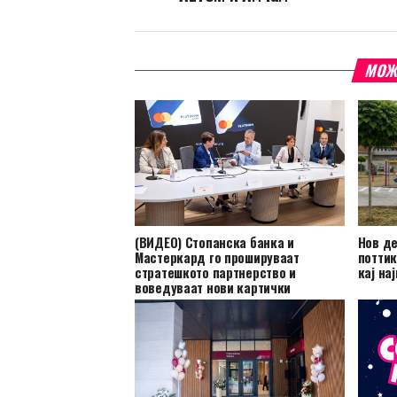
МОЖ
(ВИДЕО) Стопанска банка и
Нов де
Мастеркард го прошируваат
поттик
стратешкото партнерство и
кај на
воведуваат нови картички