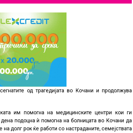
сегнатите од трагедијата во Кочани и продолжува
ката им помогна на медицинските центри кои ги
у дена подоцна ѝ помогна на болницата во Кочани да
 на долг рок ќе работи со настраданите, семејствата