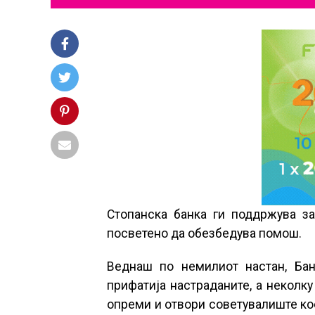
Стопанска банка ги поддржува за
посветено да обезбедува помош.
Веднаш по немилиот настан, Бан
прифатија настраданите, а неколк
опреми и отвори советувалиште кое