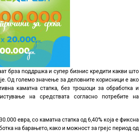
ат брза поддршка и супер бизнис кредити какви што
је. Од големо значење за деловните корисници е ако
тивна каматна стапка, без трошоци за обработка и
истување на средствата согласно потребите на
30.000 евра, со каматна стапка од 6,40% која е фиксна
ботка на барањето, како и можност за грејс период од