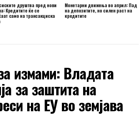
сиските друштва пред нови
Монетарни движења во април: Пад
а: Кредитите ќе се
на депозитите, но силен раст на
аат само на трансакциска
кредитите
а
за измами: Владата
ја за заштита на
еси на ЕУ во земјава