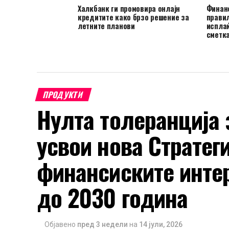
Халкбанк ги промовира онлајн
Финан
кредитите како брзо решение за
правил
летните планови
исплаќ
сметк
ПРОДУКТИ
Нулта толеранција 
усвои нова Стратеги
финансиските интер
до 2030 година
Објавено
пред 3 недели
на
14 јули, 2026