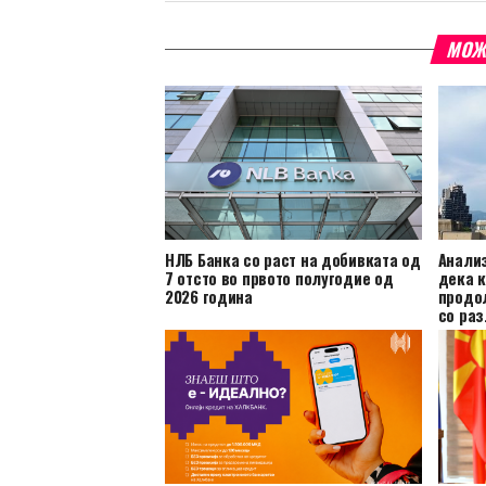
МОЖ
НЛБ Банка со раст на добивката од
Анали
7 отсто во првото полугодие од
дека к
2026 година
продо
со раз
компа