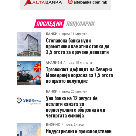
ПОСЛЕДНИ
ПОПУЛАРНИ
БАНКИ
пред 11 минути
Стопанска банка нуди
промотивни каматни стапки до
3,5 отсто за орочени депозити
АНАЛИЗИ
пред 15 минути
Трговскиот дефицит на Северна
Македонија порасна за 7,5 отсто
во првото полугодие
БАНКИ
пред 23 минути
Уни банка на 12 август ќе
исплати камата за
перпетуалните обврзници од
четвртата емисија
БИЗНИС
пред 2 часа
Индустриските производствени