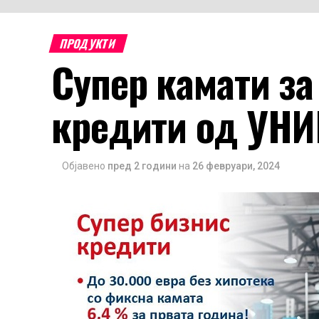
ПРОДУКТИ
Супер камати за
кредити од УНИ
Објавено
пред 2 години
на
26 февруари, 2024