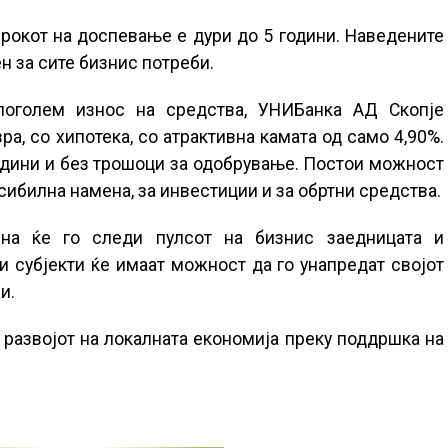
рокот на доспевање е дури до 5 години. Наведените
н за сите бизнис потреби.
поголем износ на средства, УНИБанка АД Скопје
а, со хипотека, со атрактивна камата од само 4,90%.
години и без трошоци за одобрување. Постои можност
сибилна намена, за инвестиции и за обртни средства.
на ќе го следи пулсот на бизнис заедницата и
и субјекти ќе имаат можност да го унапредат својот
и.
 развојот на локалната економија преку поддршка на