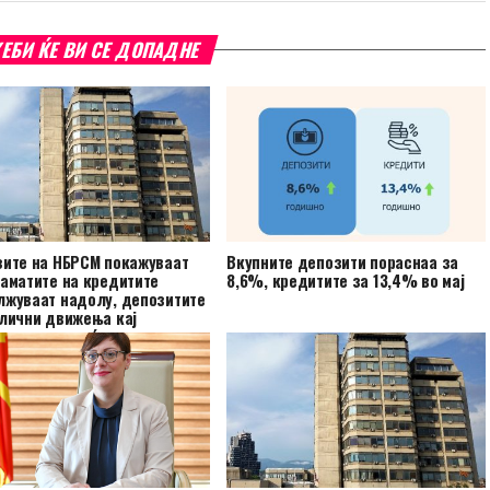
ЕБИ ЌЕ ВИ СЕ ДОПАДНЕ
зите на НБРСМ покажуваат
Вкупните депозити пораснаа за
аматите на кредитите
8,6%, кредитите за 13,4% во мај
лжуваат надолу, депозитите
лични движења кај
ниите и домаќинствата