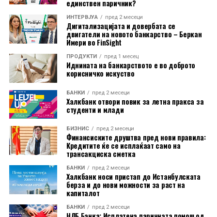
поскапеле за по 0,2 отсто. Цените на нетрајните
единствен паричник?
потрошувачки добра останале непроменети.
ИНТЕРВЈУА
пред 2 месеци
Дигитализацијата и довербата се
И покрај месечниот пад, цените на енергијата во ЕУ во
двигатели на новото банкарство – Беркан
Имери во FinSight
јуни биле за 10 отсто повисоки во споредба со истиот
месец минатата година. Во еврозоната годишниот
ПРОДУКТИ
пред 1 месец
Иднината на банкарството е во доброто
раст изнесувал 8,8 отсто.
корисничко искуство
На годишно ниво, најголем раст на производствените
БАНКИ
пред 2 месеци
Халкбанк отвори повик за летна пракса за
цени бил регистриран во Бугарија, од 18,2 отсто.
студенти и млади
Следувале Романија со 14,3 отсто и Ирска со 11,4
отсто. Луксембург бил единствената земја во која
БИЗНИС
пред 2 месеци
цените биле пониски од пред една година, и тоа за 3,2
Финансиските друштва пред нови правила:
Кредитите ќе се исплаќаат само на
отсто.
трансакциска сметка
Индексот на производствените цени ги следи
БАНКИ
пред 2 месеци
Халкбанк носи пристап до Истанбулската
промените на продажните цени на производите на
берза и до нови можности за раст на
домашниот пазар при излезот од производството. Тој
капиталот
не ги опфаќа увозните производи и не претставува
БАНКИ
пред 2 месеци
НЛБ Банка: Исплатена паричната помош од
индекс на потрошувачките цени што директно ги