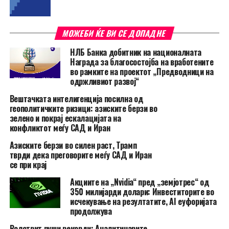
МОЖЕБИ ЌЕ ВИ СЕ ДОПАДНЕ
НЛБ Банка добитник на националната
Награда за благосостојба на вработените
во рамките на проектот „Предводници на
одржливиот развој“
Вештачката интелигенција посилна од
геополитичките ризици: aзиските берзи во
зелено и покрај ескалацијата на
конфликтот меѓу САД и Иран
Азиските берзи во силен раст, Трамп
тврди дека преговорите меѓу САД и Иран
се при крај
Акциите на „Nvidia“ пред „земјотрес“ од
350 милијарди долари: Инвеститорите во
исчекување на резултатите, AI еуфоријата
продолжува
Волстрит руши рекорди: Аналитичарите