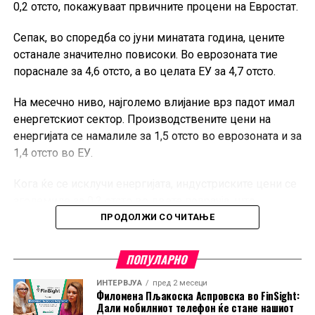
создавање современ и обединет коморски систем,
0,2 отсто, покажуваат првичните процени на Евростат.
кој ќе придонесува за подобрување на деловната
Сепак, во споредба со јуни минатата година, цените
клима, развој на претприемништвото и поголема
останале значително повисоки. Во еврозоната тие
конкурентност на македонските компании.
пораснале за 4,6 отсто, а во целата ЕУ за 4,7 отсто.
На месечно ниво, најголемо влијание врз падот имал
енергетскиот сектор. Производствените цени на
енергијата се намалиле за 1,5 отсто во еврозоната и за
1,4 отсто во ЕУ.
Кога ќе се исклучи енергијата, индустриските цени се
зголемиле за 0,2 отсто во двете подрачја, што
покажува дека поевтинувањето не било присутно во
ПРОДОЛЖИ СО ЧИТАЊЕ
сите индустриски категории.
ПОПУЛАРНО
Во еврозоната, цените на суровините, материјалите и
полупроизводите пораснале за 0,3 отсто, додека
ИНТЕРВЈУА
пред 2 месеци
Филомена Пљакоска Аспровска во FinSight:
капиталните и трајните потрошувачки добра
Дали мобилниот телефон ќе стане нашиот