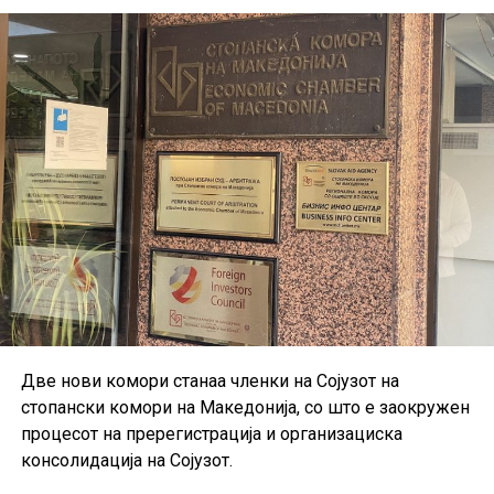
Податоците укажуваат дека германската индустрија
постепено закрепнува, иако аналитичарите
предупредуваат дека одржливоста на растот ќе
зависи од идната побарувачка и глобалните
економски услови.
Две нови комори станаа членки на Сојузот на
стопански комори на Македонија, со што е заокружен
процесот на пререгистрација и организациска
консолидација на Сојузот.