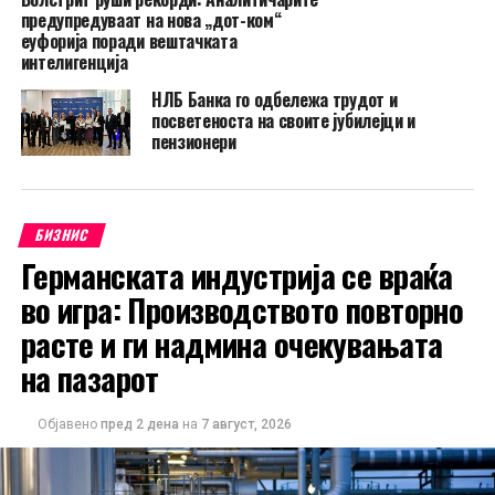
предупредуваат на нова „дот-ком“
еуфорија поради вештачката
интелигенција
НЛБ Банка го одбележа трудот и
посветеноста на своите јубилејци и
пензионери
БИЗНИС
Германската индустрија се враќа
во игра: Производството повторно
расте и ги надмина очекувањата
на пазарот
Објавено
пред 2 дена
на
7 август, 2026