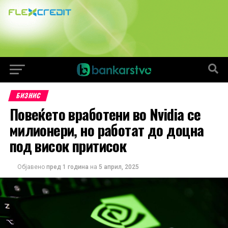
БИЗНИС
Повеќето вработени во Nvidia се
милионери, но работат до доцна
под висок притисок
Објавено
пред 1 година
на
5 април, 2025