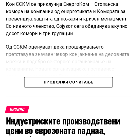
Кон ССКМ се приклучија ЕнергоКом – Стопанска
комора на компании од енергетиката и Комората за
превенција, заштита од пожари и кризен менаџмент.
Со нивното членство, Сојузот сега обединува вкупно
десет комори и три групации.
Од ССКМ оценуваат дека проширувањето
претставува значаен чекор кон јакнење на деловната
мрежа и подобро секторско организирање на
компаниите. Новата организациска поставеност
следува по редовното Годишно собрание, одржано
ПРОДОЛЖИ СО ЧИТАЊЕ
кон крајот на јуни во Скопје.
Претседателот на ССКМ, Горан Горгиевски, изјави
дека приклучувањето на новите комори ќе овозможи
БИЗНИС
поефикасно застапување на интересите на
Индустриските производствени
компаниите, поголема меѓусебна соработка и посилен
институционален дијалог.
цени во еврозоната паднаа,