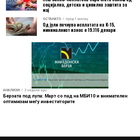
социјална, детска и цивилна заштита за
плаќаат граѓаните.
мај
ОСТАНАТО
пред 1 месец
Од јули почнува исплатата на К-15,
минималниот износ е 19.116 денари
АНАЛИЗИ
2 недели ago
Берзата под лупа: Март со пад на МБИ10 и внимателен
оптимизам меѓу инвеститорите