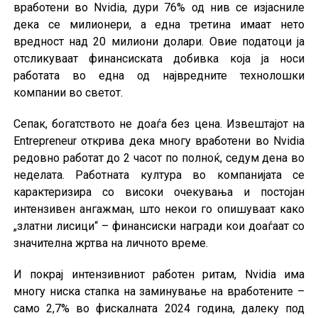
вработени во Nvidia, дури 76% од нив се изјасниле
дека се милионери, а една третина имаат нето
вредност над 20 милиони долари. Овие податоци ја
отсликуваат финансиската добивка која ја носи
работата во една од највредните технолошки
компании во светот.
Сепак, богатството не доаѓа без цена. Извештајот на
Entrepreneur открива дека многу вработени во Nvidia
редовно работат до 2 часот по полноќ, седум дена во
неделата. Работната култура во компанијата се
карактеризира со високи очекувања и постојан
интензивен ангажман, што некои го опишуваат како
„златни лисици“ – финансиски награди кои доаѓаат со
значителна жртва на личното време.
И покрај интензивниот работен ритам, Nvidia има
многу ниска стапка на заминување на вработените –
само 2,7% во фискалната 2024 година, далеку под