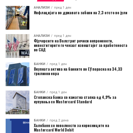
АНАЛИЗИ
пред 1 ден
Инфлацијата во државата забави на 2,3 отсто во јули
АНАЛИЗИ
пред 1 ден
Фјучерсите на Волстрит речиси непроменети,
инвеститорите го чекаат извештајот за вработеноста
во САД
БАНКИ
пред 1 ден
Вкупната актива на банките во ЕУ порасна на 34,33
трилиони евра
БАНКИ
пред 1 ден
Стопанска банка со каматна стапка од 4,9% за
купувања со Mastercard Standard
БАНКИ
пред 2 дена
Халкбанк со поволности за корисниците на
Mastercard World Debit