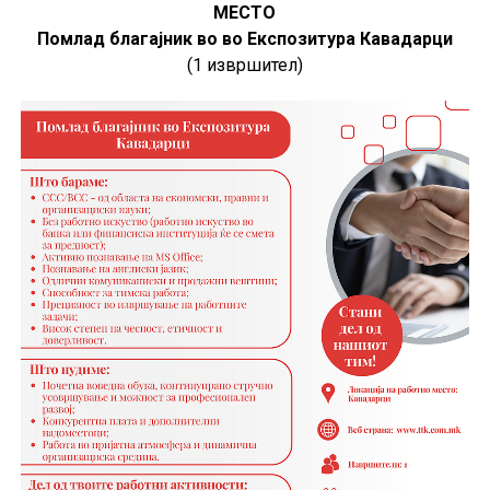
МЕСТО
Помлад благајник во во Експозитура Кавадарци
(1 извршител)