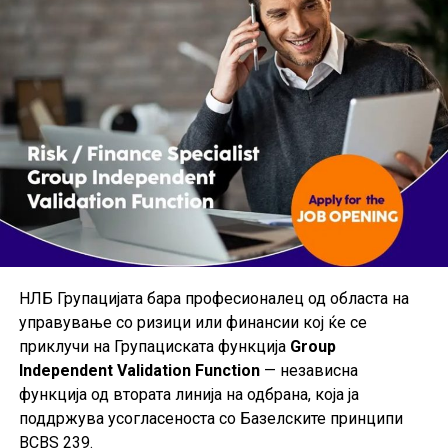
извршување на други сродни работни задачи
согласно потребите на Банката.
Кандидатите треба да располагаат со
следните
квалификации и познавања:
завршено високо образование;
важечка лиценца за овластен проценител;
работно искуство во областа на проценување
на недвижен имот ќе се смета за предност;
солидно познавање на англиски јазик;
НЛБ Групацијата бара професионалец од областа на
одлично познавање на MS Office пакетот и
управување со ризици или финансии кој ќе се
работа со компјутери;
приклучи на Групациската функција
Group
возачка дозвола „Б“ категорија и активно
Independent Validation Function
— независна
возачко искуство.
функција од втората линија на одбрана, која ја
поддржува усогласеноста со Базелските принципи
Избраниот кандидат треба да ги поседува
BCBS 239.