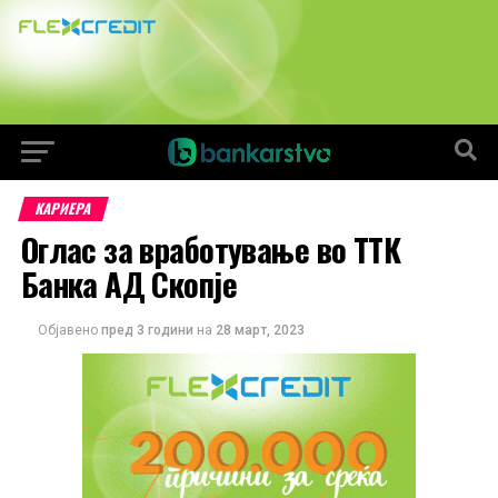
КАРИЕРА
Оглас за вработување во ТТК
Банка АД Скопје
Објавено
пред 3 години
на
28 март, 2023