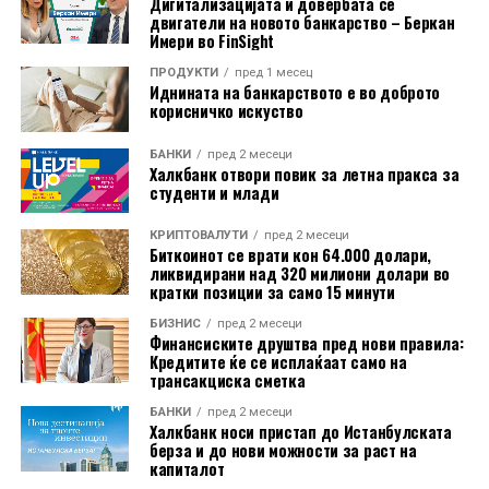
Дигитализацијата и довербата се
одговорен е за генерирање на побарувачка за
двигатели на новото банкарство – Беркан
Високо образование од областа на финансии,
Имери во FinSight
кредити и одржување на тековното кредитно
управување со ризици, економија,
портфолио;
сметководство, деловна администрацијаили
ПРОДУКТИ
пред 1 месец
Иднината на банкарството е во доброто
сродна област;
решава сериозни поплаки од коминтенти,
корисничко искуство
специјални барања и останати комплексни
Најмалку пет години релевантно
БАНКИ
пред 2 месеци
прашања во врска со коминтентите;
професионално искуство во една или повеќе
Халкбанк отвори повик за летна пракса за
студенти и млади
од следните области:
потпишува договори за кредит, договори за
издавање банкарски гаранции, акредитиви и
o Управување со ризици
КРИПТОВАЛУТИ
пред 2 месеци
други производи на Банката, одобрени од
Биткоинот се врати кон 64.000 долари,
o Финансии или финансиско известување
ликвидирани над 320 милиони долари во
надлежниот орган или лице со право на
кратки позиции за само 15 минути
o Регулаторно известување
одлучување, во нејзино име и за нејзина
БИЗНИС
пред 2 месеци
сметка, a во својство на доверител/заложен
o Управување со податоци и квалитет на
Финансиските друштва пред нови правила:
доверител, согласно интерните акти на Банката
Кредитите ќе се исплаќаат само на
податоци
трансакциска сметка
и во рамките на дадените поединечни писмени
o Внатрешна ревизија
овластувања;
БАНКИ
пред 2 месеци
Халкбанк носи пристап до Истанбулската
Добро познавање на процесите за
врши менторирање и пренос на знаење на
берза и до нови можности за раст на
известување, контролите, управувањето со
капиталот
останатите ваботени во Експозитурата;