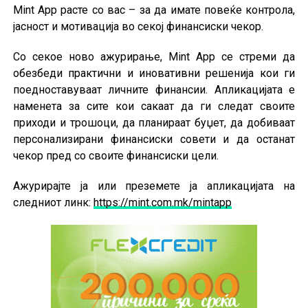
Mint App расте со вас – за да имате повеќе контрола,
јасност и мотивација во секој финансиски чекор.
Со секое ново ажурирање, Mint App се стреми да
обезбеди практични и иновативни решенија кои ги
поедноставуваат личните финансии. Апликацијата е
наменета за сите кои сакаат да ги следат своите
приходи и трошоци, да планираат буџет, да добиваат
персонализирани финансиски совети и да останат
чекор пред со своите финансиски цели.
Ажурирајте ја или преземете ја апликацијата на
следниот линк:
https://mint.com.mk/mintapp