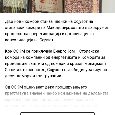
Две нови комори станаа членки на Сојузот на
стопански комори на Македонија, со што е заокружен
процесот на пререгистрација и организациска
консолидација на Сојузот.
Кон ССКМ се приклучија ЕнергоКом – Стопанска
комора на компании од енергетиката и Комората за
превенција, заштита од пожари и кризен менаџмент.
Со нивното членство, Сојузот сега обединува вкупно
десет комори и три групации.
Од ССКМ оценуваат дека проширувањето
претставува значаен чекор кон јакнење на деловната
мрежа и подобро секторско организирање на
компаниите. Новата организациска поставеност
следува по редовното Годишно собрание, одржано