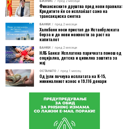
БИЗНИС
пред 2 месеци
цените биле пониски од пред една година, и тоа за 3,2
Финансиските друштва пред нови правила:
Кредитите ќе се исплаќаат само на
отсто.
трансакциска сметка
Индексот на производствените цени ги следи
БАНКИ
пред 2 месеци
Халкбанк носи пристап до Истанбулската
промените на продажните цени на производите на
берза и до нови можности за раст на
домашниот пазар при излезот од производството. Тој
капиталот
не ги опфаќа увозните производи и не претставува
БАНКИ
пред 2 месеци
НЛБ Банка: Исплатена паричната помош од
индекс на потрошувачките цени што директно ги
социјална, детска и цивилна заштита за
плаќаат граѓаните.
мај
ОСТАНАТО
пред 1 месец
Од јули почнува исплатата на К-15,
минималниот износ е 19.116 денари