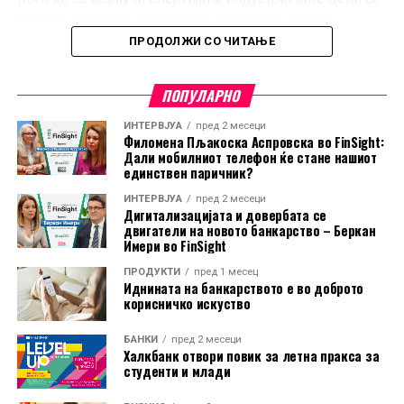
зголемиле за 0,2 отсто во двете подрачја, што
покажува дека поевтинувањето не било присутно во
ПРОДОЛЖИ СО ЧИТАЊЕ
сите индустриски категории.
ПОПУЛАРНО
Во еврозоната, цените на суровините, материјалите и
полупроизводите пораснале за 0,3 отсто, додека
ИНТЕРВЈУА
пред 2 месеци
Филомена Пљакоска Аспровска во FinSight:
капиталните и трајните потрошувачки добра
Дали мобилниот телефон ќе стане нашиот
поскапеле за по 0,2 отсто. Цените на нетрајните
единствен паричник?
потрошувачки добра останале непроменети.
ИНТЕРВЈУА
пред 2 месеци
Дигитализацијата и довербата се
И покрај месечниот пад, цените на енергијата во ЕУ во
двигатели на новото банкарство – Беркан
Имери во FinSight
јуни биле за 10 отсто повисоки во споредба со истиот
месец минатата година. Во еврозоната годишниот
ПРОДУКТИ
пред 1 месец
Иднината на банкарството е во доброто
раст изнесувал 8,8 отсто.
корисничко искуство
На годишно ниво, најголем раст на производствените
БАНКИ
пред 2 месеци
Халкбанк отвори повик за летна пракса за
цени бил регистриран во Бугарија, од 18,2 отсто.
студенти и млади
Следувале Романија со 14,3 отсто и Ирска со 11,4
отсто. Луксембург бил единствената земја во која