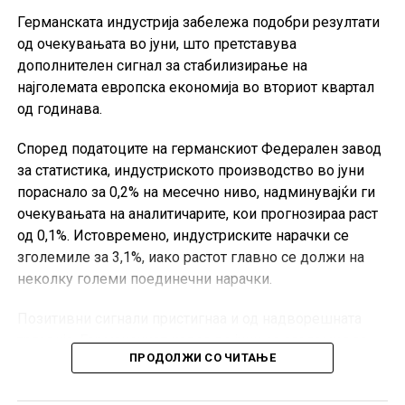
Германската индустрија забележа подобри резултати
од очекувањата во јуни, што претставува
дополнителен сигнал за стабилизирање на
најголемата европска економија во вториот квартал
од годинава.
Според податоците на германскиот Федерален завод
за статистика, индустриското производство во јуни
пораснало за 0,2% на месечно ниво, надминувајќи ги
очекувањата на аналитичарите, кои прогнозираа раст
од 0,1%. Истовремено, индустриските нарачки се
зголемиле за 3,1%, иако растот главно се должи на
неколку големи поединечни нарачки.
Позитивни сигнали пристигнаа и од надворешната
трговија. Германскиот извоз во јуни се зголемил за
ПРОДОЛЖИ СО ЧИТАЊЕ
0,9% во однос на претходниот месец, значително над
очекувањата од 0,2%, додека увозот пораснал за 4,4%.