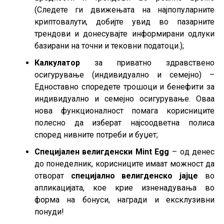
(Следете ги движењата на најпопуларните
криптовалути, добијте увид во пазарните
трендови и донесувајте информирани одлуки
базирани на точни и тековни податоци.);
Калкулатор
за приватно здравствено
осигурување (индивидуално и семејно) –
Едноставно споредете трошоци и бенефити за
индивидуално и семејно осигурување. Оваа
нова функционалност помага корисниците
полесно да изберат најсоодветна полиса
според нивните потреби и буџет;
Специјален велигденски Mint Egg
– oд денес
до понеделник, корисниците имаат можност да
отворат
специјално велигденско јајце
во
апликацијата, кое крие изненадувања во
форма на бонуси, награди и ексклузивни
понуди!