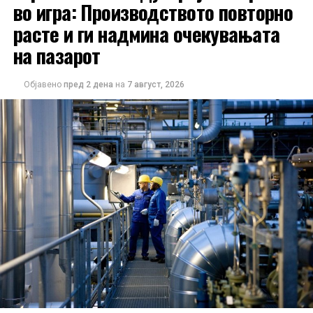
во игра: Производството повторно
расте и ги надмина очекувањата
на пазарот
Објавено
пред 2 дена
на
7 август, 2026