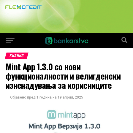
БИЗНИС
Mint App 1.3.0 со нови
функционалности и велигденски
изненадувања за корисниците
Објавено
пред 1 година
на
19 април, 2025