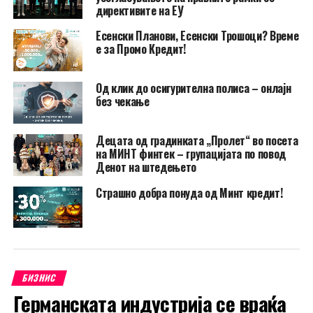
директивите на ЕУ
Есенски Планови, Есенски Трошоци? Време
е за Промо Кредит!
Од клик до осигурителна полиса – онлајн
без чекање
Децата од градинката „Пролет“ во посета
на МИНТ финтек – групацијата по повод
Денот на штедењето
Страшно добра понуда од Минт кредит!
БИЗНИС
Германската индустрија се враќа