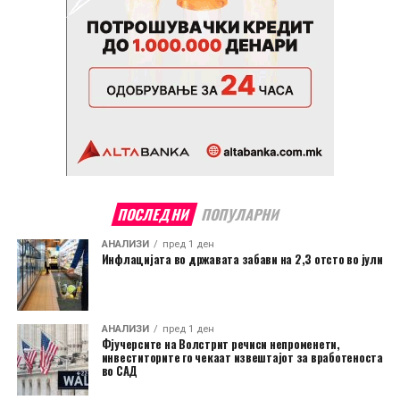
ПОСЛЕДНИ
ПОПУЛАРНИ
АНАЛИЗИ
пред 1 ден
Инфлацијата во државата забави на 2,3 отсто во јули
АНАЛИЗИ
пред 1 ден
Фјучерсите на Волстрит речиси непроменети,
инвеститорите го чекаат извештајот за вработеноста
во САД