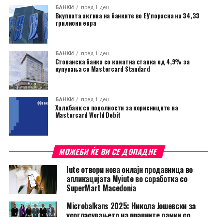
БАНКИ
пред 1 ден
Вкупната актива на банките во ЕУ порасна на 34,33
трилиони евра
БАНКИ
пред 1 ден
Стопанска банка со каматна стапка од 4,9% за
купувања со Mastercard Standard
БАНКИ
пред 1 ден
Халкбанк со поволности за корисниците на
Mastercard World Debit
МОЖЕБИ ЌЕ ВИ СЕ ДОПАДНЕ
Iute отвори нова онлајн продавница во
апликацијата Myiute во соработка со
SuperMart Macedonia
Microbalkans 2025: Никола Јошевски за
усогласувањето на правните рамки со