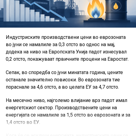
дистрибуција, Комората за индустрија и развој и
Комората за превенција, заштита од пожари и кризен
менаџмент.
Во рамки на Сојузот активно работат и групациите за
Индустриските производствени цени во еврозоната
проекти, за игри на среќа и за стартапи.
во јуни се намалиле за 0,3 отсто во однос на мај,
Од ССКМ посочуваат дека остануваат посветени на
додека на ниво на Европската Унија падот изнесувал
создавање современ и обединет коморски систем,
0,2 отсто, покажуваат првичните процени на Евростат.
кој ќе придонесува за подобрување на деловната
Сепак, во споредба со јуни минатата година, цените
клима, развој на претприемништвото и поголема
останале значително повисоки. Во еврозоната тие
конкурентност на македонските компании.
пораснале за 4,6 отсто, а во целата ЕУ за 4,7 отсто.
На месечно ниво, најголемо влијание врз падот имал
енергетскиот сектор. Производствените цени на
енергијата се намалиле за 1,5 отсто во еврозоната и за
1,4 отсто во ЕУ.
Кога ќе се исклучи енергијата, индустриските цени се