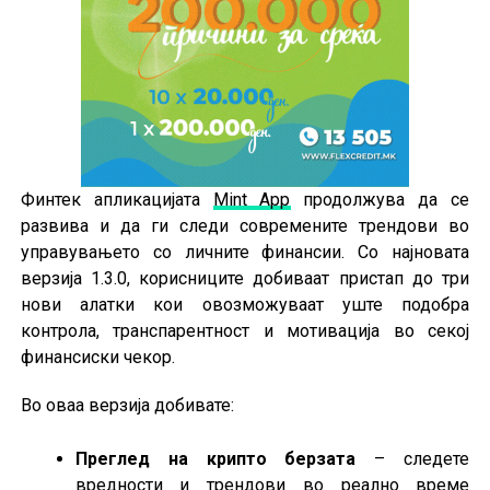
Финтек апликацијата
Mint App
продолжува да се
развива и да ги следи современите трендови во
управувањето со личните финансии. Со најновата
верзија 1.3.0, корисниците добиваат пристап до три
нови алатки кои овозможуваат уште подобра
контрола, транспарентност и мотивација во секој
финансиски чекор.
Во оваа верзија добивате:
Преглед на крипто берзата
– следете
вредности и трендови во реално време