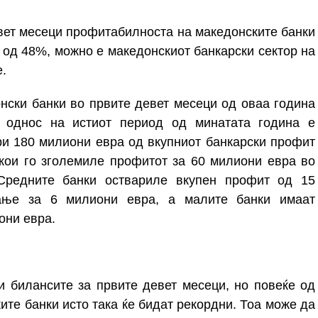
вет месеци профитабилноста на македонските банки
 од 48%, можно е македонскиот банкарски сектор на
е.
нски банки во првите девет месеци од оваа година
 однос на истиот период од минатата година е
ри 180 милиони евра
од вкупниот банкарски профит
кои го зголемиле профитот за
60 милиони евра
во
Средните банки
оствариле вкупен
профит од 15
ање за 6
милиони
евра,
а малите банки
имаат
они евра.
и билансите за првите девет месеци, но повеќе од
ите банки исто така ќе бидат рекордни. Тоа може да