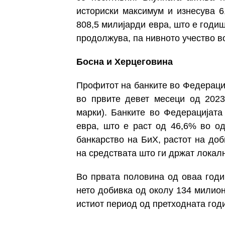
историски максимум и изнесува 6
808,5 милијарди евра, што е годи
продолжува, па нивното учество в
Босна и Херцеговина
Профитот на банките во Федерациј
во првите девет месеци од 2023
марки). Банките во Федерацијат
евра, што е раст од 46,6% во од
банкарство на БиХ, растот на доб
на средствата што ги држат локалн
Во првата половина од оваа годи
нето добивка од околу
134 милион
истиот период од претходната год