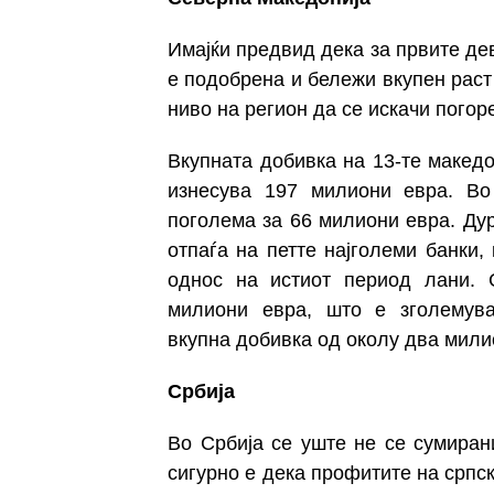
Имајќи предвид дека за првите де
е подобрена и бележи вкупен раст
ниво на регион да се искачи погор
Вкупната добивка на 13-те македо
изнесува 197 милиони евра. Во
поголема за 66 милиони евра.
Ду
отпаѓа на петте најголеми банки,
однос на истиот период лани.
милиони евра, што е зголемув
вкупна
добивка од околу два мили
Србија
Во Србија се уште не се сумиран
сигурно е дека профитите на српск