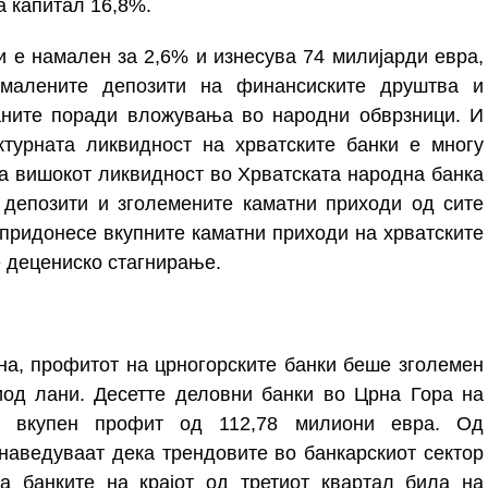
а капитал 16,8%.
и е намален за 2,6% и изнесува 74 милијарди евра,
малените депозити на финансиските друштва и
аните поради вложувања во народни обврзници. И
уктурната ликвидност на хрватските банки е многу
а вишокот ликвидност во Хрватската народна банка
депозити и зголемените каматни приходи од сите
 придонесе вкупните каматни приходи на хрватските
е децениско стагнирање.
на, профитот на црногорските банки беше зголемен
иод лани.
Десетте деловни банки во Црна Гора на
вкупен профит од 112,78 милиони евра.
Од
наведуваат дека трендовите во банкарскиот сектор
на банките на крајот од третиот квартал била на