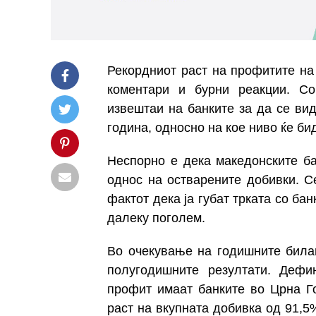
Рекордниот раст на профитите на 
коментари и бурни реакции. Со
извештаи на банките за да се вид
година, односно на кое ниво ќе би
Неспорно е дека македонските ба
однос на остварените
добивки. С
фактот дека ја губат трката со ба
далеку поголем.
Во очекување на годишните билан
полугодишните резултати. Дефи
профит имаат банките во Црна Г
раст на вкупната добивка од 91,5