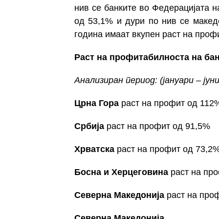
нив се банките во Федерацијата н
од 53,1% и дури по нив се макед
година имаат вкупен раст на проф
Раст на профитабилноста
на ба
Анализиран период: (јануари – јуни
Црна Гора
раст на профит од
112
Србија
раст на профит од
91,5%
Хрватска
раст на профит од
73,2
Босна и Херцеговина
раст на пр
Северна Македонија
раст на про
Северна
Македонија