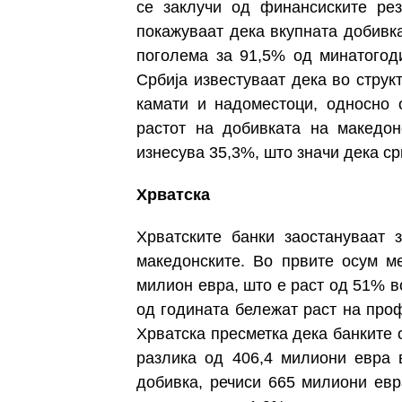
се заклучи од финансиските рез
покажуваат дека вкупната добивка
поголема за 91,5% од минатогод
Србија известуваат дека во струк
камати и надоместоци, односно 
растот на добивката на македон
изнесува 35,3%, што значи дека с
Хрватска
Хрватските банки
заостануваат 
македонските.
Во првите осум ме
милион евра, што е раст од 51% в
од годината
бележат
раст на про
Хрватска пресметка дека банките 
разлика од 406,4
милиони евра 
добивка, речиси 665 милиони евр