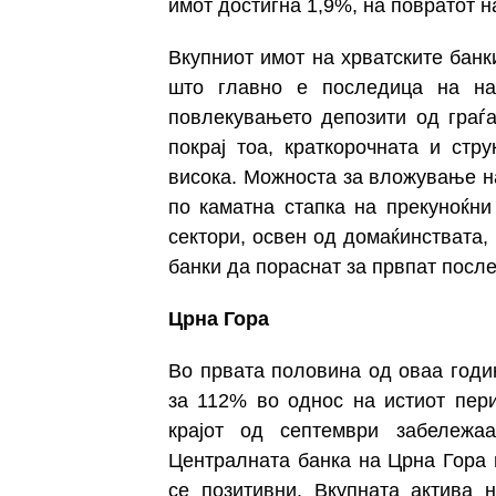
имот достигна 1,9%, на повратот н
Вкупниот имот на хрватските банк
што главно е последица на на
повлекувањето депозити од граѓ
покрај тоа, краткорочната и стр
висока. Можноста за вложување н
по каматна стапка на
прекуноќни
сектори, освен од домаќинствата,
банки да пораснат за првпат посл
Црна Гора
Во првата половина од оваа годи
за 112% во однос на истиот пер
крајот од септември забележаа
Централната банка на Црна Гора
се позитивни. Вкупната актива 