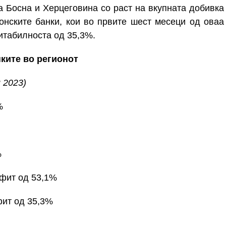
а Босна и Херцеговина со раст на вкупната добивка
онските банки, кои во првите шест месеци од оваа
итабилноста од 35,3%.
нките во регионот
 2023)
%
%
офит од
53,1%
фит од
35,3%