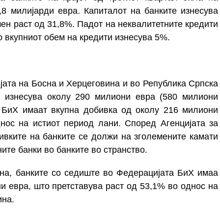
,8 милијарди евра. Капиталот на банките изнесува
шен раст од 31,8%. Падот на неквалитетните кредити
о вкупниот обем на кредити изнесува 5%.
ата на Босна и Херцеговина и во Република Српска
 изнесува околу 290 милиони евра (580 милиони
а БиХ имаат вкупна добивка од околу 216 милиони
нос на истиот период лани. Според Агенцијата за
ивките на банките се должи на зголемените камати
ите банки во банките во странство.
на, банките со седиште во Федерацијата БиХ имаа
и евра, што претставува раст од 53,1% во однос на
ина.