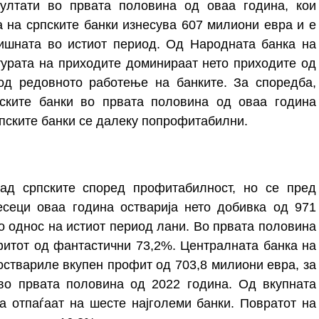
ултати во првата половина од оваа година, кои
 на српските банки изнесува 607 милиони евра и е
ишната во истиот период. Од Народната банка на
турата на приходите доминираат нето приходите од
од редовното работење на банките. За споредба,
ските банки во првата половина од оваа година
рпските банки се далеку попрофитабилни.
зад српските според профитабилност, но се пред
сеци оваа година остварија нето добивка од 971
о однос на истиот период лани.
Во првата половина
фитот од
фантастични
73,2%.
Централната банка на
оствариле вкупен профит од 703,8 милиони евра,
за
во првата половина од 2022 година.
Од вкупната
а отпаѓаат на шесте најголеми банки.
Повратот на