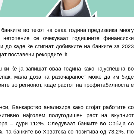
банките во текот на оваа година предизвика многу
 нетрпение се очекуваат годишните финансиски
и до каде ќе стигнат добивките на банките за 2023
дат поставени рекордите.
⇑
нки ќе ја запишат оваа година како најуспешна во
епак, мала доза на разочараност може да им биде
нките во регионот, каде растот на профитабилноста е
си, Банкарство анализира како стојат работите со
нитивно најголем полугодишен раст на вкупниот
ора – дури 112%. Следуваат банките во Србија со
%, па банките во Хрватска со позитива од 73,2%. По