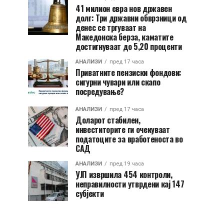
41 милион евра нов државен
долг: Три државни обврзници од
денес се тргуваат на
Македонска берза, каматите
достигнуваат до 5,20 проценти
АНАЛИЗИ
пред 17 часа
Приватните пензиски фондови:
сигурни чувари или скапо
посредување?
АНАЛИЗИ
пред 17 часа
Доларот стабилен,
инвеститорите ги очекуваат
податоците за вработеноста во
САД
АНАЛИЗИ
пред 19 часа
УЈП извршила 454 контроли,
неправилности утврдени кај 147
субјекти