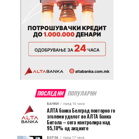
ПОСЛЕДНИ
ПОПУЛАРНИ
БАНКИ
пред 16 часа
АЛТА банка Белград повторно го
зголеми уделот во АЛТА банка
Битола – сега контролира над
95,18% од акциите
БЕРЗА
пред 17 часа