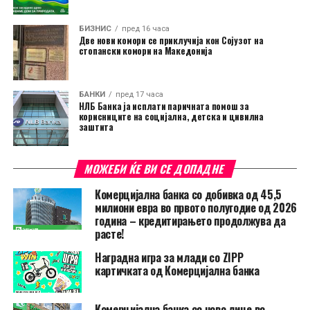
БИЗНИС
пред 16 часа
Две нови комори се приклучија кон Сојузот на
стопански комори на Македонија
БАНКИ
пред 17 часа
НЛБ Банка ја исплати паричната помош за
корисниците на социјална, детска и цивилна
заштита
МОЖЕБИ ЌЕ ВИ СЕ ДОПАДНЕ
Комерцијална банка со добивка од 45,5
милиони евра во првото полугодие од 2026
година – кредитирањето продолжува да
расте!
Наградна игра за млади со ZIPP
картичката од Комерцијална банка
Комерцијална банка со ново лице во