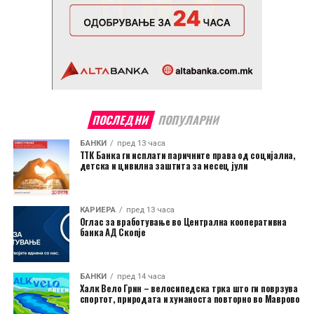
ПОСЛЕДНИ
ПОПУЛАРНИ
БАНКИ
пред 13 часа
ТТК Банка ги исплати паричните права од социјална,
детска и цивилна заштита за месец јули
КАРИЕРА
пред 13 часа
Оглас за вработување во Централна кооперативна
банка АД Скопје
БАНКИ
пред 14 часа
Халк Вело Грин – велосипедска трка што ги поврзува
спортот, природата и хуманоста повторно во Маврово