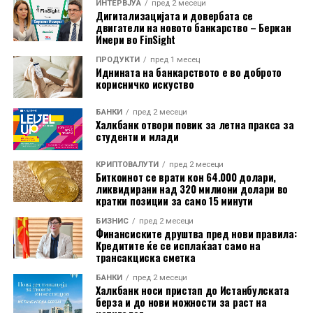
природата и солидарноста можат да се спојат во еден
ИНТЕРВЈУА
пред 2 месеци
Дигитализацијата и довербата се
настан што секоја година инспирира сè поголем број
двигатели на новото банкарство – Беркан
учесници.
Имери во FinSight
Од НЛБ Банка ги потсетуваат клиентите дека
ПРОДУКТИ
пред 1 месец
Иднината на банкарството е во доброто
средствата можат да ги користат и безготовински, за
корисничко искуство
плаќање во продажната мрежа, како и преку
електронското и мобилното банкарство.
БАНКИ
пред 2 месеци
Халкбанк отвори повик за летна пракса за
студенти и млади
КРИПТОВАЛУТИ
пред 2 месеци
Биткоинот се врати кон 64.000 долари,
ликвидирани над 320 милиони долари во
кратки позиции за само 15 минути
БИЗНИС
пред 2 месеци
Финансиските друштва пред нови правила:
Кредитите ќе се исплаќаат само на
трансакциска сметка
БАНКИ
пред 2 месеци
Халкбанк носи пристап до Истанбулската
берза и до нови можности за раст на