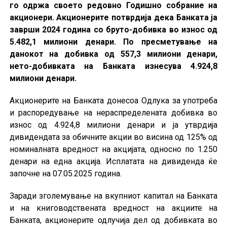
го одржа своето редовно Годишно собрание на
акционери. Акционерите потврдија дека Банката ја
заврши 2024 година со бруто-добивка во износ од
5.482,1 милиони денари. По пресметување на
данокот на добивка од 557,3 милиони денари,
нето-добивката на Банката изнесува 4.924,8
милиони денари.
Акционерите на Банката донесоа Одлука за употреба
и распоредување на нераспределената добивка во
износ од 4.924,8 милиони денари и ја утврдија
дивидендата за обичните акции во висина од 125% од
номиналната вредност на акцијата, односно по 1.250
денари на една акција. Исплатата на дивиденда ќе
започне на 07.05.2025 година.
Заради зголемување на вкупниот капитал на Банката
и на книговодствената вредност на акциите на
Банката, акционерите одлучија дел од добивката во