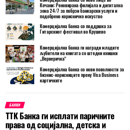
Кочани: Реновирана филијала и дигитална
зона 24/7 за побрзи банкарски услуги и
подобрено корисничко искуство
Комерцијална банка со поддршка за
Гитарскиот фестивал во Крушево
Комерцијална банка ги награди младите
љубители на книгата со штедни книшки
„Верверичка“
Комерцијална банка со нови поволности за
бизнис-корисниците преку Visa Business
картичките
БАНКИ
ТТК Банка ги исплати паричните
права од социјална, детска и