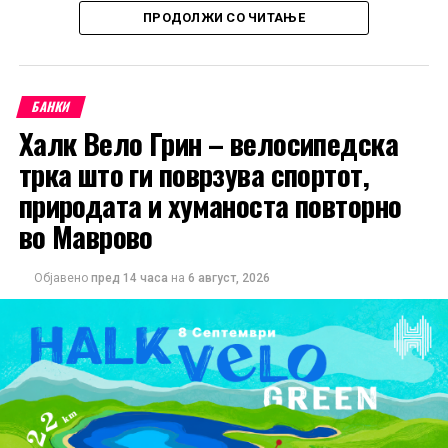
достапни на сите корисници во согласност со
ПРОДОЛЖИ СО ЧИТАЊЕ
утврдениот распоред за исплата.
БАНКИ
Халк Вело Грин – велосипедска
трка што ги поврзува спортот,
природата и хуманоста повторно
во Маврово
Објавено
пред 14 часа
на
6 август, 2026