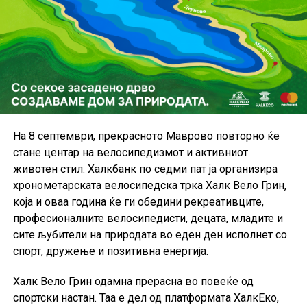
На 8 септември, прекрасното Маврово повторно ќе
стане центар на велосипедизмот и активниот
животен стил. Халкбанк по седми пат ја организира
хронометарската велосипедска трка Халк Вело Грин,
која и оваа година ќе ги обедини рекреативците,
професионалните велосипедисти, децата, младите и
сите љубители на природата во еден ден исполнет со
спорт, дружење и позитивна енергија.
Халк Вело Грин одамна прерасна во повеќе од
спортски настан. Таа е дел од платформата ХалкЕко,