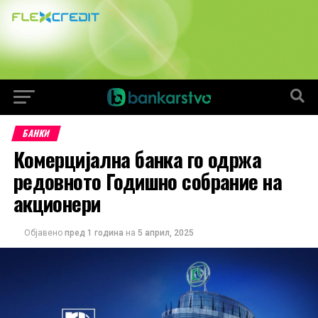
БАНКИ
Комерцијална банка го одржа
редовното Годишно собрание на
акционери
Објавено
пред 1 година
на
5 април, 2025