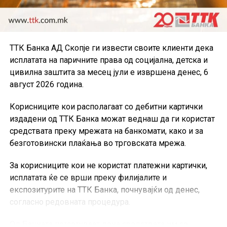
ТТК Банка АД Скопје ги извести своите клиенти дека
исплатата на паричните права од социјална, детска и
цивилна заштита за месец јули е извршена денес, 6
август 2026 година.
Корисниците кои располагаат со дебитни картички
издадени од ТТК Банка можат веднаш да ги користат
средствата преку мрежата на банкомати, како и за
безготовински плаќања во трговската мрежа.
За корисниците кои не користат платежни картички,
исплатата ќе се врши преку филијалите и
експозитурите на ТТК Банка, почнувајќи од денес,
согласно редовната процедура.
Од Банката потсетуваат дека средствата им се