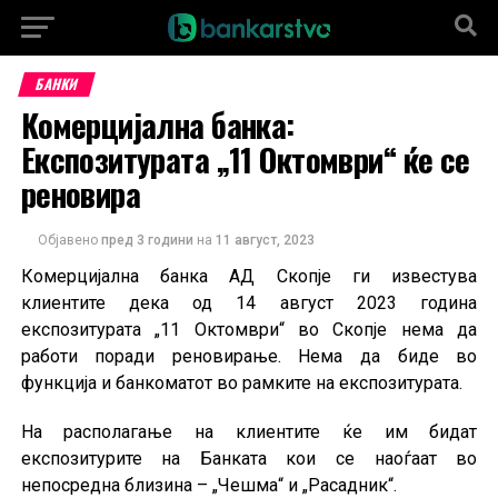
БАНКИ
Комерцијална банка:
Експозитурата „11 Октомври“ ќе се
реновира
Објавено
пред 3 години
на
11 август, 2023
Комерцијална банка АД Скопје ги известува
клиентите дека од 14 август 2023 година
експозитурата „11 Октомври“ во Скопје нема да
работи поради реновирање. Нема да биде во
функција и банкоматот во рамките на експозитурата.
На располагање на клиентите ќе им бидат
експозитурите на Банката кои се наоѓаат во
непосредна близина – „Чешма“ и „Расадник“.