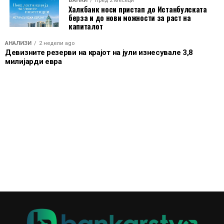
БАНКИ
пред 2 месеци
Халкбанк носи пристап до Истанбулската
берза и до нови можности за раст на
капиталот
АНАЛИЗИ
2 недели ago
Девизните резерви на крајот на јули изнесувале 3,8
милијарди евра