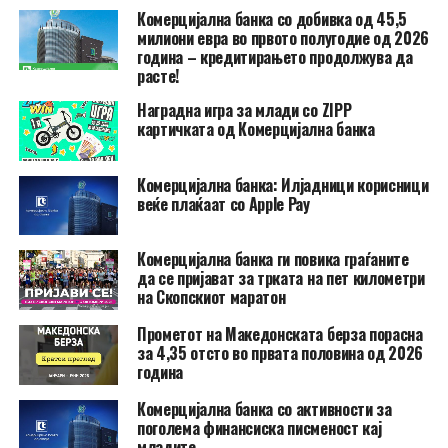
Комерцијална банка со добивка од 45,5
милиони евра во првото полугодие од 2026
година – кредитирањето продолжува да
расте!
Наградна игра за млади со ZIPP
картичката од Комерцијална банка
Комерцијална банка: Илјадници корисници
веќе плаќаат со Apple Pay
Комерцијална банка ги повика граѓаните
да се пријават за трката на пет километри
на Скопскиот маратон
Прометот на Македонската берза порасна
за 4,35 отсто во првата половина од 2026
година
Комерцијална банка со активности за
поголема финансиска писменост кај
младите