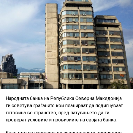
Повеќе информации за условите и поволностите се
достапни на интернет-страницата на Стопанска банка.
Народната банка на Република Северна Македонија
ги советува граѓаните кои планираат да подигнуваат
готовина во странство, пред патувањето да ги
проверат условите и провизиите на својата банка.
Како што се наведува во соопштението, трошоците