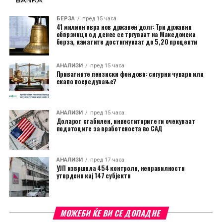
БЕРЗА
пред 15 часа
41 милион евра нов државен долг: Три државни
обврзници од денес се тргуваат на Македонска
берза, каматите достигнуваат до 5,20 проценти
АНАЛИЗИ
пред 15 часа
Приватните пензиски фондови: сигурни чувари или
скапо посредување?
АНАЛИЗИ
пред 15 часа
Доларот стабилен, инвеститорите ги очекуваат
податоците за вработеноста во САД
АНАЛИЗИ
пред 17 часа
УЈП извршила 454 контроли, неправилности
утврдени кај 147 субјекти
МОЖЕБИ ЌЕ ВИ СЕ ДОПАДНЕ