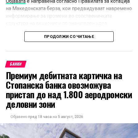
Објавата
е направена согласно Правилата за котација
на Македонската берза, кои предвидуваат навремено
информирање за промени во сопственичката
структура на акционери со значителен удел.
Со најновото зголемување на сопственоста, АЛТА
ПРОДОЛЖИ СО ЧИТАЊЕ
банка АД Белград дополнително ја зацврстува својата
позиција како доминантен акционер во АЛТА банка
АД Битола.
БАНКИ
Премиум дебитната картичка на
Стопанска банка овозможува
пристап до над 1.800 аеродромски
деловни зони
Објавено
пред 18 часа
на
5 август, 2026