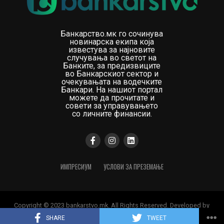
Банкарство.мк го сочинува
новинарска екипа која
известува за најновите
случувања во светот на
Банките, за предизвиците
во Банкарскиот сектор и
очекувањата на водечките
Банкари. На нашиот портал
можете да прочитате и
совети за управувањето
со личните финансии.
ИМПРЕСИУМ
УСЛОВИ ЗА ПРЕЗЕМАЊЕ
Copyright © 2023 bankarstvo.mk. All Rights Reserved. Developed by
Digital Orange
SHARE
TWEET