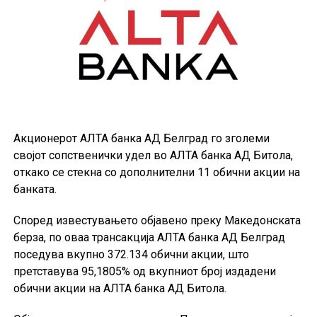
Акционерот АЛТА банка АД Белград го зголеми
својот сопственички удел во АЛТА банка АД Битола,
откако се стекна со дополнителни 11 обични акции на
банката.
Според известувањето објавено преку Македонската
берза, по оваа трансакција АЛТА банка АД Белград
поседува вкупно 372.134 обични акции, што
претставува 95,1805% од вкупниот број издадени
обични акции на АЛТА банка АД Битола.