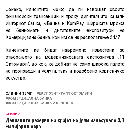
Секако, клиентите може да ги извршат своите
финансиски трансакции и преку дигиталните канали
Интернет банка, мБанка и KomPay, широката мрежа
на банкомати и дигиталните експозитури на
Комерцијална банка, кои им се на располагање 24/7.
Клиентите ќе бидат навремено известени за
отворањето на модернизираната експозитура „11
Октомври“, во која ќе добијат не само широка палета
на производи и услуги, туку и подобрено корисничко
искуство.
СЛИЧНИ ТЕМИ:
ЕКСПОЗИТУРА 11 ОКТОМВРИ
КОМЕРЦИЈАЛНА БАНКА
КОМЕРЦИЈАЛНА БАНКА АД СКОПЈЕ
СЛЕДНО
Девизните резерви на крајот на јули изнесувале 3,8
милијарди евра