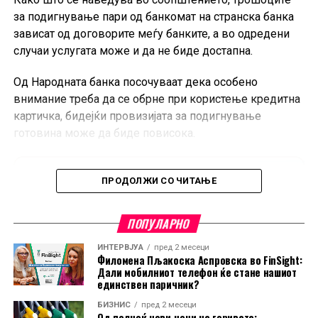
за подигнување пари од банкомат на странска банка
зависат од договорите меѓу банките, а во одредени
случаи услугата може и да не биде достапна.
Од Народната банка посочуваат дека особено
внимание треба да се обрне при користење кредитна
картичка, бидејќи провизијата за подигнување
готовина може да биде повисока.
ПРОДОЛЖИ СО ЧИТАЊЕ
ПОПУЛАРНО
ИНТЕРВЈУА
пред 2 месеци
Филомена Пљакоска Аспровска во FinSight:
Дали мобилниот телефон ќе стане нашиот
единствен паричник?
БИЗНИС
пред 2 месеци
Од полноќ нови цени на горивата: