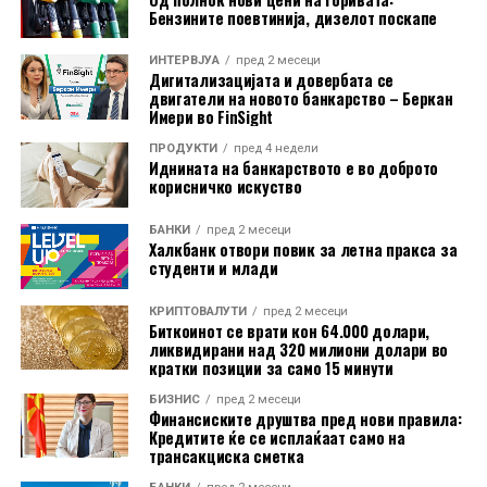
Бензините поевтинија, дизелот поскапе
ИНТЕРВЈУА
пред 2 месеци
Дигитализацијата и довербата се
двигатели на новото банкарство – Беркан
Имери во FinSight
ПРОДУКТИ
пред 4 недели
Иднината на банкарството е во доброто
корисничко искуство
Граѓаните се повикуваат навреме да ги проверат сите
БАНКИ
пред 2 месеци
услови и да го изберат најповолниот начин за
Халкбанк отвори повик за летна пракса за
користење на своите средства во странство, со цел
студенти и млади
да избегнат непотребни дополнителни трошоци.
КРИПТОВАЛУТИ
пред 2 месеци
Биткоинот се врати кон 64.000 долари,
ликвидирани над 320 милиони долари во
кратки позиции за само 15 минути
БИЗНИС
пред 2 месеци
Финансиските друштва пред нови правила:
Кредитите ќе се исплаќаат само на
трансакциска сметка