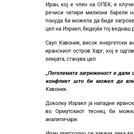
Иран, кој е член на ОПЕК, е клуч
речиси четири милиони барели на
понуда би можела да биде загрозе
цел на Израел, бидејќи тој веднаш
Саул Кавоник, висок енергетски а
иранскиот остров Харг, кој е одго
земјата, станува цел.
„Поголемата загриженост е дали 
конфликт што би можел да влиј
Кавоник.
Доколку Израел ја нападне иранск
во Ормутскиот теснец би можел
аналитичари.
Иран претходно се закани дека ќе