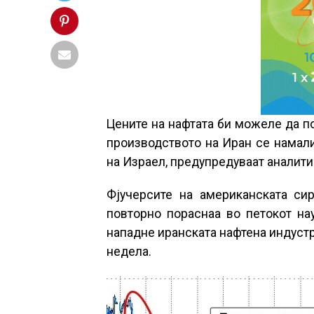
Цените на нафтата би можеле да п
производството на Иран се намали
на Израел, предупредуваат аналити
Фјучерсите на американската си
повторно пораснаа во петокот на
нападне иранската нафтена индустр
недела.