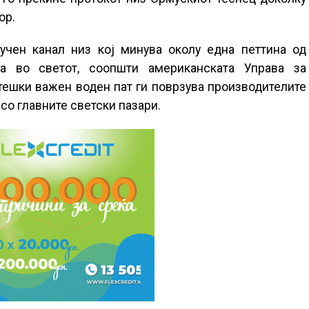
ор.
учен канал низ кој минува околу една петтина од
а во светот, соопшти американската Управа за
тешки важен воден пат ги поврзува производителите
со главните светски пазари.