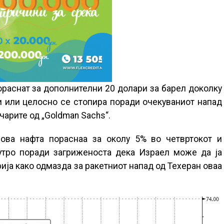
ораснат за дополнителни 20 долари за барел доколку
 или целосно се стопира поради очекуваниот напад
чарите од „Goldman Sachs“.
рова нафта пораснаа за околу 5% во четвртокот и
утро поради загриженоста дека Израел може да ја
ија како одмазда за ракетниот напад од Техеран оваа