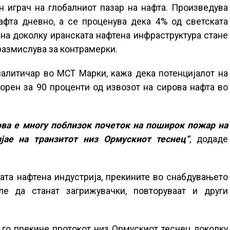
ен играч на глобалниот пазар на нафта. Произведува
фта дневно, а се проценува дека 4% од светската
на доколку иранската нафтена инфраструктура стане
 размислува за контрамерки.
налитичар во МСТ Марки, кажа дека потенцијалот на
ворен за 90 проценти од извозот на сирова нафта во
ова е многу поблизок почеток на поширок пожар на
ае на транзитот низ Ормускиот теснец“
, додаде
ата нафтена индустрија, прекините во снабдувањето
е да станат загрижувачки, повторуваат и други
 го прекине протокот низ Ормускиот теснец доколку