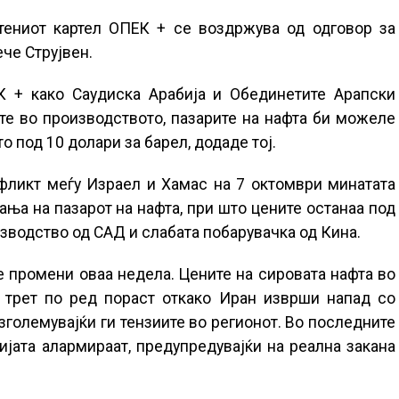
тениот картел ОПЕК + се воздржува од одговор за
че Струјвен.
К + како Саудиска Арабија и Обединетите Арапски
те во производството, пазарите на нафта би можеле
 под 10 долари за барел, додаде тој.
фликт меѓу Израел и Хамас на 7 октомври минатата
ња на пазарот на нафта, при што цените останаа под
зводство од САД и слабата побарувачка од Кина.
 промени оваа недела. Цените на сировата нафта во
 трет по ред пораст откако Иран изврши напад со
зголемувајќи ги тензиите во регионот. Во последните
ијата алармираат, предупредувајќи на реална закана