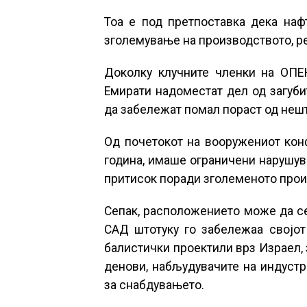
Тоа е под претпоставка дека наф
зголемување на производството, ре
Доколку клучните членки на ОПЕ
Емирати надоместат дел од загуби
да забележат помал пораст од нешто
Од почетокот на вооружениот кон
година, имаше ограничени нарушува
притисок поради зголеменото прои
Сепак, расположението може да се
САД штотуку го забележаа својот
балистички проектили врз Израел, 
денови, набљудувачите на индустр
за снабдувањето.