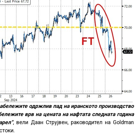
забележите одржлив пад на иранското производство
бележите врв на цената на нафтата следната година
арел“
, вели Даан Струјвен, раководител на Goldman
стоки.