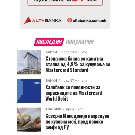
ПОСЛЕДНИ
ПОПУЛАРНИ
БАНКИ
пред 24 минути
Стопанска банка со каматна
стапка од 4,9% за купувања со
Mastercard Standard
БАНКИ
пред 57 минути
Халкбанк со поволности за
корисниците на Mastercard
World Debit
АНАЛИЗИ
пред 1 час
Северна Македонија напредува
по куповна моќ, пред повеќе
земји од ЕУ