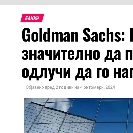
БАНКИ
Goldman Sachs: 
значително да 
одлучи да го н
Објавено
пред 2 години
на
4 октомври, 2024