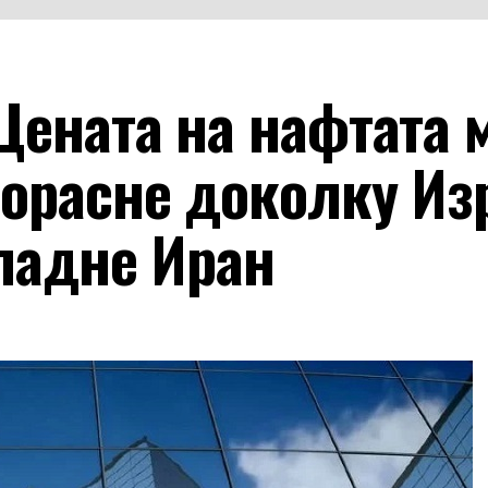
Цената на нафтата 
порасне доколку Из
ападне Иран