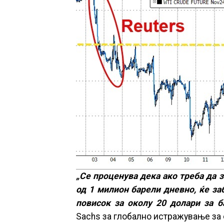
„Се проценува дека ако треба да 
од 1 милион барели дневно, ќе за
повисок за околу 20 долари за б
Sachs за глобално истражување за 