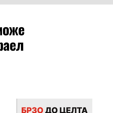
може
раел