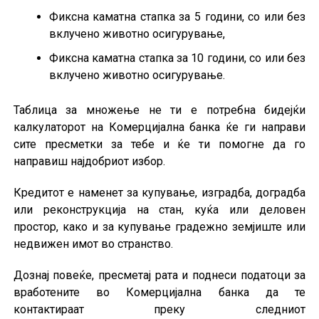
Фиксна каматна стапка за 5 години, со или без
вклучено животно осигурување,
Фиксна каматна стапка за 10 години, со или без
вклучено животно осигурување.
Таблица за множење не ти е потребна бидејќи
калкулаторот на Комерцијална банка ќе ги направи
сите пресметки за тебе и ќе ти помогне да го
направиш најдобриот избор.
Кредитот е наменет за купување, изградба, доградба
или реконструкција на стан, куќа или деловен
простор, како и за купување градежно земјиште или
недвижен имот во странство.
Дознај повеќе, пресметај рата и поднеси податоци за
вработените во Комерцијална банка да те
контактираат преку следниот