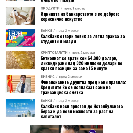
„
Корисниците денес очекуваат дигиталното
ПРОДУКТИ
пред 1 месец
банкарско искуство да биде подеднакво едноставно
Иднината на банкарството е во доброто
како користењето на која било платформа, од
корисничко искуство
стриминг сервиси до апликации за купување или
БАНКИ
пред 2 месеци
превоз. Финансискиот сектор мора да најде начин да
Халкбанк отвори повик за летна пракса за
одговори на тие пазарни очекувања во поглед на
студенти и млади
практичноста
“, истакнува Маја Микиќ, членка на
Извршниот одбор за операции и технологии во
КРИПТОВАЛУТИ
пред 2 месеци
Биткоинот се врати кон 64.000 долари,
AikBank
.
ликвидирани над 320 милиони долари во
кратки позиции за само 15 минути
БИЗНИС
пред 2 месеци
Финансиските друштва пред нови правила:
Кредитите ќе се исплаќаат само на
трансакциска сметка
БАНКИ
пред 2 месеци
Халкбанк носи пристап до Истанбулската
берза и до нови можности за раст на
капиталот