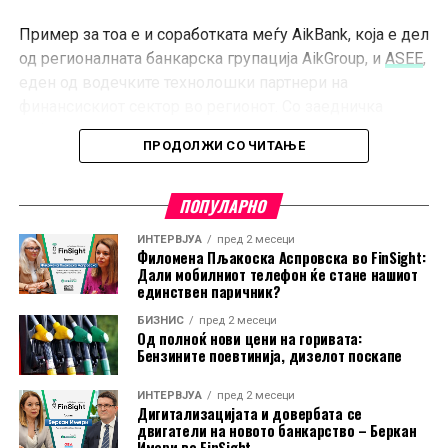
Пример за тоа е и соработката меѓу AikBank, која е дел
од регионалната банкарска групација AikGroup, и
ASEE
,
еден од водечките технолошки партнери на
финансискиот сектор во регионот. Со заедничка
работа на развојот на дигитални банкарски услуги,
ПРОДОЛЖИ СО ЧИТАЊЕ
овие две компании покажуваат како успешната
трансформација на корисничкото искуство изгледа во
практика, а како дел од заедничката соработка
ПОПУЛАРНО
неодамна беше лансирано
дигитално отворање
ИНТЕРВЈУА
пред 2 месеци
сметка
, со што на клиентите им е овозможено кој
Филомена Пљакоска Аспровска во FinSight:
Дали мобилниот телефон ќе стане нашиот
било од пакетите сметки да го отворат целосно
единствен паричник?
онлајн.
БИЗНИС
пред 2 месеци
Од полноќ нови цени на горивата:
Во време кога корисниците на дигитални услуги
Бензините поевтинија, дизелот поскапе
очекуваат едноставност, брзина и практичност,
напредните дигитални услуги стануваат значаен
ИНТЕРВЈУА
пред 2 месеци
Дигитализацијата и довербата се
фактор за конкурентноста на банките.
двигатели на новото банкарство – Беркан
Имери во FinSight