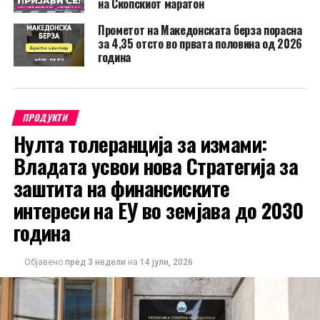
на Скопскиот маратон
Прометот на Македонската берза порасна
за 4,35 отсто во првата половина од 2026
година
ПРОДУКТИ
Нулта толеранција за измами:
Владата усвои нова Стратегија за
заштита на финансиските
интереси на ЕУ во земјава до 2030
година
Објавено
пред 3 недели
на
14 јули, 2026