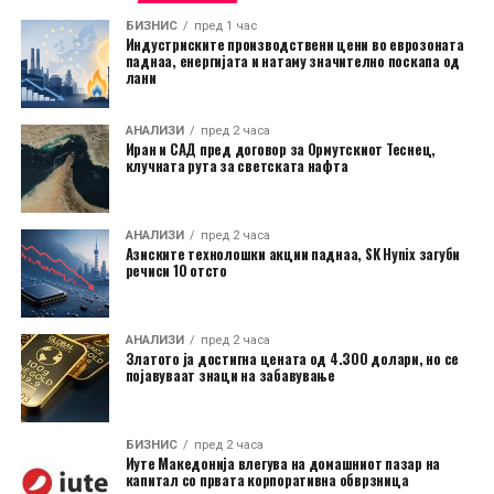
БИЗНИС
пред 1 час
Индустриските производствени цени во еврозоната
паднаа, енергијата и натаму значително поскапа од
лани
АНАЛИЗИ
пред 2 часа
Иран и САД пред договор за Ормутскиот Теснец,
клучната рута за светската нафта
АНАЛИЗИ
пред 2 часа
Азиските технолошки акции паднаа, SK Hynix загуби
речиси 10 отсто
АНАЛИЗИ
пред 2 часа
Златото ја достигна цената од 4.300 долари, но се
појавуваат знаци на забавување
БИЗНИС
пред 2 часа
Иуте Македонија влегува на домашниот пазар на
капитал со првата корпоративна обврзница