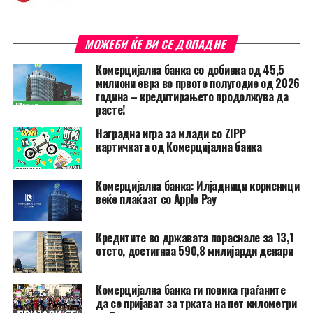
МОЖЕБИ ЌЕ ВИ СЕ ДОПАДНЕ
Комерцијална банка со добивка од 45,5
милиони евра во првото полугодие од 2026
година – кредитирањето продолжува да
расте!
Наградна игра за млади со ZIPP
картичката од Комерцијална банка
Комерцијална банка: Илјадници корисници
веќе плаќаат со Apple Pay
Кредитите во државата пораснале за 13,1
отсто, достигнаа 590,8 милијарди денари
Комерцијална банка ги повика граѓаните
да се пријават за трката на пет километри