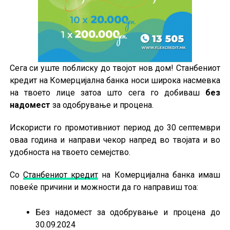
Сега си уште поблиску до твојот нов дом! Станбениот
кредит на Комерцијална банка носи широка насмевка
на твоето лице затоа што сега го добиваш
без
надомест
за одобрување и процена.
Искористи го промотивниот период до 30 септември
оваа година и направи чекор напред во твојата и во
удобноста на твоето семејство.
Со
Станбениот креди
т
на Комерцијална банка имаш
повеќе причини и можности да го направиш тоа:
Без надомест за одобрување и процена до
30.09.2024