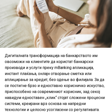
Барање за картичката може да се поднесе онлајн
преку интернет-страницата на банката, преку услугата
24/7 АлоКредит на телефонскиот број (02) 15 110 или
Дигиталната трансформација на банкарството им
во најблиската филијала на Стопанска банка.
овозможи на клиентите да користат банкарски
производи и услуги преку mBanking апликација,
инстант плаќања, онлајн отворање сметка или
аплицирање за кредит, без одење во филијала. За да
се постигне брзо и едноставно корисничко искуство,
приспособено на современиот корисник, зад секој
навидум едноставен „клик“ стојат сложени процесни
системи, креирани врз основа на напредни
технологии и целосно усогласени со регулативата.