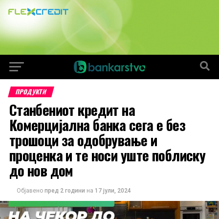
ПРОДУКТИ
Станбениот кредит на
Комерцијална банка сега е без
трошоци за одобрување и
проценка и те носи уште поблиску
до нов дом
Објавено
пред 2 години
на
17 јули, 2024