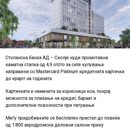
спречување финансиски злоупотреби.
Документот го промовира принципот на
„нулта
толеранција за измама“
при користењето на
европските фондови и претставува продолжување на
реформските активности започнати со првата
Национална стратегија за борба против измами,
усвоена во 2019 година.
Стопанска банка АД – Скопје нуди промотивна
каматна стапка од 4,9 отсто за сите купувања
направени со Mastercard Platinum кредитната картичка
до крајот на годината.
Картичката е наменета за корисници кои, покрај
можноста за плаќање на кредит, бараат и
дополнителни поволности при патување.
Меѓу придобивките се бесплатен пристап до повеќе
од 1.800 аеродромски деловни салони преку