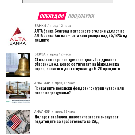
ПОСЛЕДНИ
ПОПУЛАРНИ
БАНКИ
пред 12 часа
АЛТА банка Белград повторно го зголеми уделот во
АЛТА банка Битола – сега контролира над 95,18% од
акциите
БЕРЗА
пред 12 часа
41 милион евра нов државен долг: Три државни
обврзници од денес се тргуваат на Македонска
берза, каматите достигнуваат до 5,20 проценти
АНАЛИЗИ
пред 13 часа
Приватните пензиски фондови: сигурни чувари или
скапо посредување?
АНАЛИЗИ
пред 13 часа
Доларот стабилен, инвеститорите ги очекуваат
податоците за вработеноста во САД