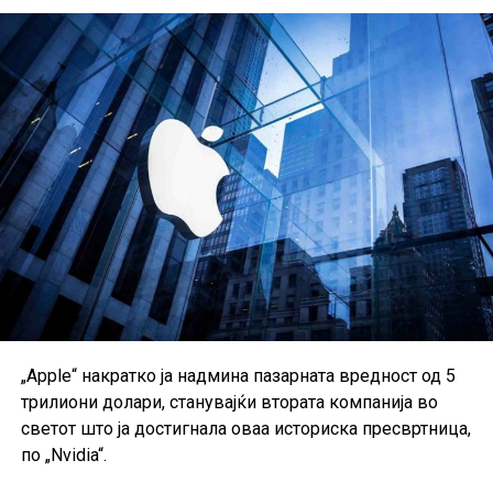
економија.
„Apple“ накратко ја надмина пазарната вредност од 5
трилиони долари, станувајќи втората компанија во
светот што ја достигнала оваа историска пресвртница,
по „Nvidia“.