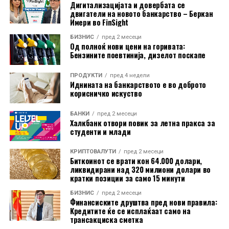
Дигитализацијата и довербата се
да ги задржи високите профитни маржи и стабилниот
двигатели на новото банкарство – Беркан
паричен тек.
Имери во FinSight
БИЗНИС
пред 2 месеци
Дополнителен поттик за акциите дадоа стабилните
Од полноќ нови цени на горивата:
цени на iPhone, новата програма за лизинг на уреди
Бензините поевтинија, дизелот поскапе
во САД во соработка со „Klarna“, како и очекувањата
за силни финансиски резултати. Аналитичарите
ПРОДУКТИ
пред 4 недели
Иднината на банкарството е во доброто
прогнозираат дека „Apple“ ќе прикаже раст на
корисничко искуство
приходите од повеќе од 15% во третиот квартал, чии
резултати компанијата треба да ги објави по
БАНКИ
пред 2 месеци
Халкбанк отвори повик за летна пракса за
затворањето на берзите во четврток.
студенти и млади
Од почетокот на годината, акциите на „Apple“ пораснаа
КРИПТОВАЛУТИ
пред 2 месеци
за околу 25%, надминувајќи ги повеќето компании од
Биткоинот се врати кон 64.000 долари,
ликвидирани над 320 милиони долари во
групата „Magnificent Seven“ и дополнително
кратки позиции за само 15 минути
зацврстувајќи ја позицијата на компанијата како еден
БИЗНИС
пред 2 месеци
од највредните глобални технолошки гиганти.
Финансиските друштва пред нови правила:
Кредитите ќе се исплаќаат само на
трансакциска сметка