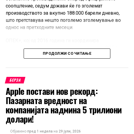
соопштение, седум држави ќе го зголемат
производството за вкупно 188.000 барели дневно,
што претставува нешто поголемо зголемување во
однос на претходните месеци.
ОПЕК+, кој од 2016 година ги координира
производствените политики на членките на ОПЕК и
ПРОДОЛЖИ СО ЧИТАЊЕ
партнерските земји предводени од Русија, има клучна
улога во балансирањето на глобалната понуда и
стабилизирањето на цените на нафтата.
БЕРЗА
Новата одлука доаѓа во период на зголемена
Apple постави нов рекорд:
неизвесност на енергетските пазари, кога
геополитичките тензии и движењата на цените на
Пазарната вредност на
енергенсите остануваат во фокусот на инвеститорите.
компанијата надмина 5 трилиони
Аналитичарите оценуваат дека секоја промена во
долари!
производствените квоти на ОПЕК+ може директно да
влијае врз глобалната понуда, цената на суровата
Објавено
пред 1 недела
на
29 јули, 2026
нафта и инфлаторните притисоци во светската