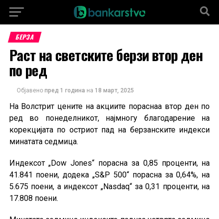
БЕРЗА
Раст на светските берзи втор ден
по ред
Објавено
пред 1 година
на
18 март, 2025
На Волстрит цените на акциите пораснаа втор ден по
ред во понеделникот, најмногу благодарение на
корекцијата по остриот пад на берзанските индекси
минатата седмица.
Индексот „Dow Jones“ порасна за 0,85 проценти, на
41.841 поени, додека „S&P 500“ порасна за 0,64%, на
5.675 поени, а индексот „Nasdaq“ за 0,31 проценти, на
17.808 поени.