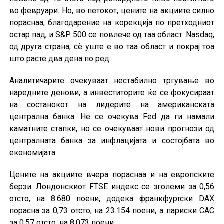
во февруари. Но, во петокот, цените на акциите силно
пораснаа, благодарение на корекција по претходниот
остар пад, и S&P 500 се повлече од таа област. Nasdaq,
од друга страна, сѐ уште е во таа област и покрај тоа
што расте два дена по ред.
Аналитичарите очекуваат нестабилно тргување во
наредните денови, а инвеститорите ќе се фокусираат
на состанокот на лидерите на американската
централна банка. Не се очекува Fed да ги намали
каматните стапки, но се очекуваат нови прогнози од
централната банка за инфлацијата и состојбата во
економијата.
Цените на акциите вчера пораснаа и на европските
берзи. Лондонскиот FTSE индекс се зголеми за 0,56
отсто, на 8.680 поени, додека франкфуртски DAX
порасна за 0,73 отсто, на 23.154 поени, а париски CAC
за 0,57 отсто, на 8.073 поени.