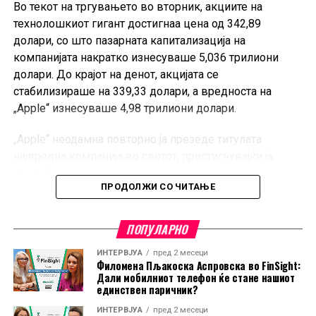
Во текот на тргувањето во вторник, акциите на
технолошкиот гигант достигнаа цена од 342,89
долари, со што пазарната капитализација на
компанијата накратко изнесуваше 5,036 трилиони
долари. До крајот на денот, акцијата се
стабилизираше на 339,33 долари, а вредноста на
„Apple“ изнесуваше 4,98 трилиони долари.
„Apple“ неодамна повторно ја презеде титулата
највредна компанија во светот, престигнувајќи ја
„Nvidia“, чија пазарна капитализација моментално
ПРОДОЛЖИ СО ЧИТАЊЕ
изнесува околу 4,78 трилиони долари.
Растот на „Apple“ се должи на силната побарувачка за
ПОПУЛАРНО
нејзините производи, но и на стратегијата да избегне
масовни инвестиции во инфраструктура за вештачка
ИНТЕРВЈУА
пред 2 месеци
Филомена Пљакоска Аспровска во FinSight:
интелигенција. Наместо тоа, компанијата се потпира на
Дали мобилниот телефон ќе стане нашиот
партнерства, како користењето на AI технологијата на
единствен паричник?
„Google“ за новите функции на Siri, што ѝ овозможува
ИНТЕРВЈУА
пред 2 месеци