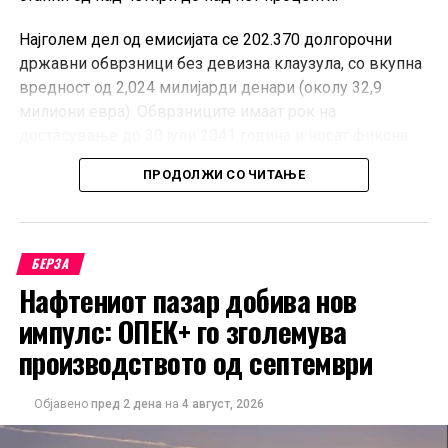
Најголем дел од емисијата се 202.370 долгорочни
државни обврзници без девизна клаузула, со вкупна
вредност од 2,024 милијарди денари (околу 32,9
милиони евра). Обврзниците имаат рок на
достасување до 30 јули 2041 година и носат фиксна
годишна каматна стапка од 5,20 проценти.
ПРОДОЛЖИ СО ЧИТАЊЕ
Покрај нив, на официјалниот пазар започнува
тргување и со 37.676 државни обврзници со девизна
клаузула, во вкупна вредност од 376,8 милиони
БЕРЗА
денари (околу 6,1 милион евра). И овие обврзници
Нафтениот пазар добива нов
достасуваат во 2041 година, а на инвеститорите им
импулс: ОПЕК+ го зголемува
обезбедуваат фиксна каматна стапка од 5 проценти.
производството од септември
Во котацијата е вклучена и трета емисија на 12.321
државни обврзници без девизна клаузула во
Објавено
пред 2 дена
на
4 август, 2026
вредност од 123,2 милиони денари (околу 2 милиони
евра). Овие обврзници достасуваат на 30 јули 2029