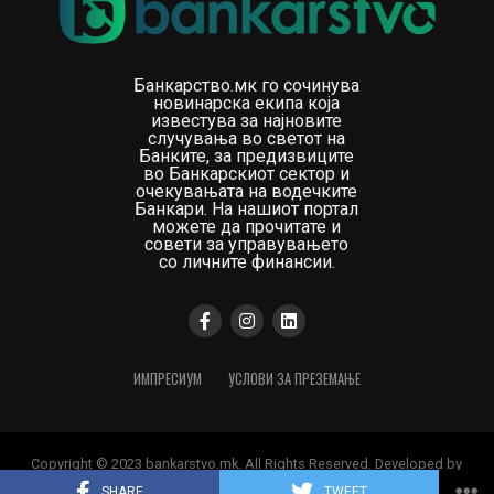
Банкарство.мк го сочинува
новинарска екипа која
известува за најновите
случувања во светот на
Банките, за предизвиците
во Банкарскиот сектор и
очекувањата на водечките
Банкари. На нашиот портал
можете да прочитате и
совети за управувањето
со личните финансии.
ИМПРЕСИУМ
УСЛОВИ ЗА ПРЕЗЕМАЊЕ
Copyright © 2023 bankarstvo.mk. All Rights Reserved. Developed by
Digital Orange
SHARE
TWEET