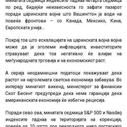
Минатата седмица индексите паднаа четврта седмица
по ред, бидејќи неизвесноста го зафати пазарот
поради царинската војна што Вашингтон ја води на
повеќе фронтови – со Канада, Мексико, Кина,
Европската унија…
Покрај тоа што ескалацијата на царинската војна војна
може да ја зголеми инфлацијата, инвеститорите
стравуваат дека тоа негативно ќе влијае на
меѓународната трговија и на економскиот раст.
А серија неодамнешни податоци покажуваат дека
растот на најголемата светска економија забавува. Во
интервју минатиот викенд, министерот за финансии
Скот Бесент предупреди дека нема гаранција дека
американската економија ќе избегне рецесија.
Поради сево ова, минатата седмица S&P 500 и Nasdaq
индексите паднаа на територијата на корекција,
повеќе од 10 отсто под рекордното ниво постигнато