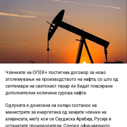
година, а на инвеститорите им обезбедуваат фиксна
каматна стапка од 4,35 проценти.
Со издавањето на новите емисии, државата
продолжува да го користи домашниот пазар на
капитал како извор за финансирање, додека
инвеститорите добиваат нови можности за
вложување во државни хартии од вредност со долг
рок на доспевање и однапред утврден принос.
Членките на ОПЕК+ постигнаа договор за ново
зголемување на производството на нафта, со што од
септември на светскиот пазар ќе бидат пласирани
дополнителни количини сурова нафта.
Одлуката е донесена на онлајн состанок на
министрите за енергетика од земјите членки на
алијансата, меѓу кои се Саудиска Арабија, Русија и
останатите производители. Според официјалното