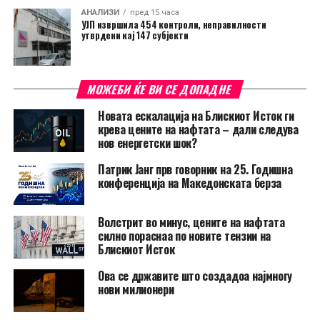
АНАЛИЗИ
пред 15 часа
УЈП извршила 454 контроли, неправилности
утврдени кај 147 субјекти
МОЖЕБИ ЌЕ ВИ СЕ ДОПАДНЕ
Новата ескалација на Блискиот Исток ги
крева цените на нафтата – дали следува
нов енергетски шок?
Патрик Јанг прв говорник на 25. Годишна
конференција на Македонската берза
Волстрит во минус, цените на нафтата
силно пораснаа по новите тензии на
Блискиот Исток
Ова се државите што создадоа најмногу
нови милионери