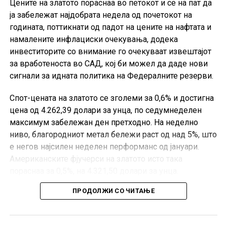
Цените на златото пораснаа во петокот и се на пат да
ја забележат најдобрата недела од почетокот на
годината, поттикнати од падот на цените на нафтата и
намалените инфлациски очекувања, додека
инвеститорите со внимание го очекуваат извештајот
за вработеноста во САД, кој би можел да даде нови
сигнали за идната политика на Федералните резерви.
Спот-цената на златото се зголеми за 0,6% и достигна
цена од 4.262,39 долари за унца, по седумнеделен
максимум забележан ден претходно. На неделно
ниво, благородниот метал бележи раст од над 5%, што
е негов најсилен неделен перформанс од јануари.
Американските фјучерси на златото исто така
пораснаа за 0,5%, на 4.321,50 долари за унца.
ПРОДОЛЖИ СО ЧИТАЊЕ
Позитивното расположение на пазарот е поддржано и
од надежите за деескалација на тензиите на Блискиот
Исток, откако американскиот претседател Доналд