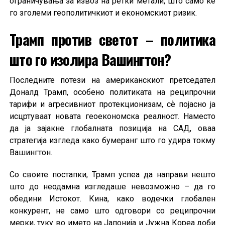
ограничувања за извоз на ретки метали, што само ќе
го зголеми геополитичкиот и економскиот ризик.
Трамп против светот – политика
што го изолира Вашингтон
?
Последните потези на американскиот претседател
Доналд Трамп, особено политиката на реципрочни
тарифи и агресивниот протекционизам, сѐ појасно ја
исцртуваат новата геоекономска реалност. Наместо
да ја зајакне глобалната позиција на САД, оваа
стратегија изгледа како бумеранг што го удира токму
Вашингтон.
Со своите постапки, Трамп успеа да направи нешто
што до неодамна изгледаше невозможно – да го
обедини Истокот. Кина, како водечки глобален
конкурент, не само што одговори со реципрочни
мерки, туку во името на Јапонија и Јужна Кореа доби