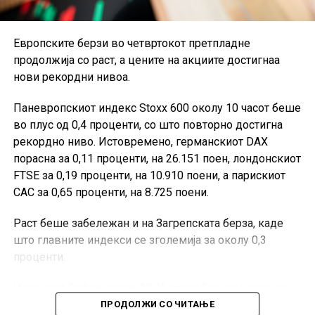
завршат неделата со добивки.
Европските берзи во четвртокот претпладне
продолжија со раст, а цените на акциите достигнаа
нови рекордни нивоа.
Паневропскиот индекс Stoxx 600 околу 10 часот беше
во плус од 0,4 проценти, со што повторно достигна
рекордно ниво. Истовремено, германскиот DAX
порасна за 0,11 проценти, на 26.151 поен, лондонскиот
FTSE за 0,19 проценти, на 10.910 поени, а парискиот
CAC за 0,65 проценти, на 8.725 поени.
Раст беше забележан и на Загрепската берза, каде
што главните индекси се зголемија за околу 0,3
проценти.
Индексот Crobex околу 10:45 часот беше во плус од
0,27 проценти, на 4.448 поени, додека Crobex10
ПРОДОЛЖИ СО ЧИТАЊЕ