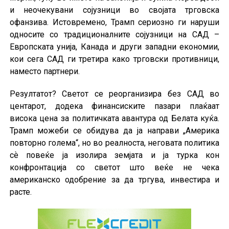
и неочекувани сојузници во својата трговска
офанзива. Истовремено, Трамп сериозно ги наруши
односите со традиционалните сојузници на САД –
Европската унија, Канада и други западни економии,
кои сега САД ги третира како трговски противници,
наместо партнери.
Резултатот? Светот се реорганизира без САД во
центарот, додека финансиските пазари плаќаат
висока цена за политичката авантура од Белата куќа.
Трамп можеби се обидува да ја направи „Америка
повторно голема“, но во реалноста, неговата политика
сѐ повеќе ја изолира земјата и ја турка кон
конфронтација со светот што веќе не чека
американско одобрение за да тргува, инвестира и
расте.