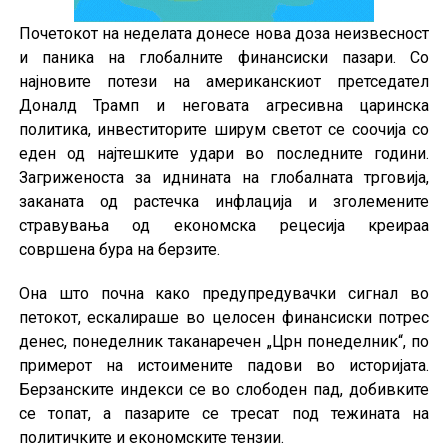
Почетокот на неделата донесе нова доза неизвесност
и паника на глобалните финансиски пазари. Со
најновите потези на американскиот претседател
Доналд Трамп и неговата агресивна царинска
политика, инвеститорите ширум светот се соочија со
еден од најтешките удари во последните години.
Загриженоста за иднината на глобалната трговија,
заканата од растечка инфлација и зголемените
стравувања од економска рецесија креираа
совршена бура на берзите.
Она што почна како предупредувачки сигнал во
петокот, ескалираше во целосен финансиски потрес
денес, понеделник таканаречен „Црн понеделник“, по
примерот на истоимените падови во историјата.
Берзанските индекси се во слободен пад, добивките
се топат, а пазарите се тресат под тежината на
политичките и економските тензии.