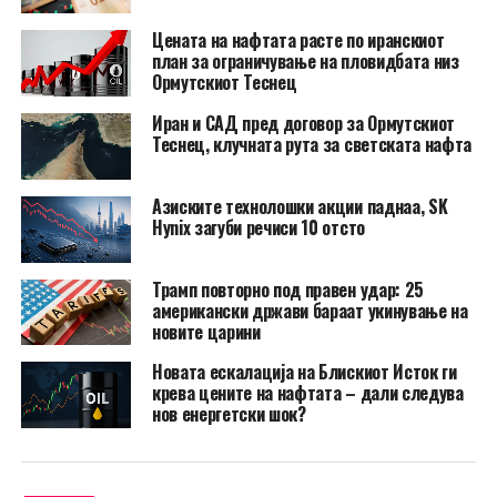
Цената на нафтата расте по иранскиот
план за ограничување на пловидбата низ
Ормутскиот Теснец
Иран и САД пред договор за Ормутскиот
Теснец, клучната рута за светската нафта
Азиските технолошки акции паднаа, SK
Hynix загуби речиси 10 отсто
Трамп повторно под правен удар: 25
американски држави бараат укинување на
новите царини
Новата ескалација на Блискиот Исток ги
крева цените на нафтата – дали следува
нов енергетски шок?