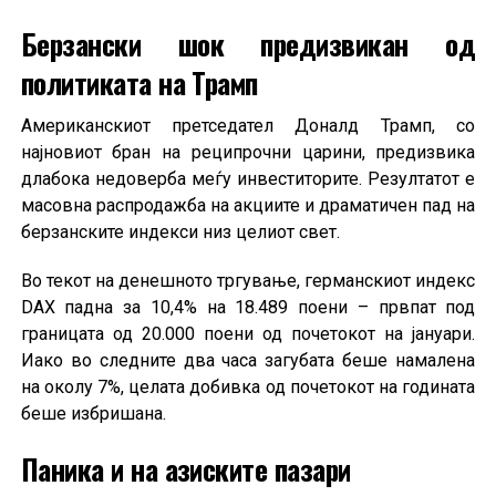
Берзански шок предизвикан од
политиката на Трамп
Американскиот претседател Доналд Трамп, со
најновиот бран на реципрочни царини, предизвика
длабока недоверба меѓу инвеститорите. Резултатот е
масовна распродажба на акциите и драматичен пад на
берзанските индекси низ целиот свет.
Во текот на денешното тргување, германскиот индекс
DAX падна за 10,4% на 18.489 поени – првпат под
границата од 20.000 поени од почетокот на јануари.
Иако во следните два часа загубата беше намалена
на околу 7%, целата добивка од почетокот на годината
беше избришана.
Паника и на азиските пазари