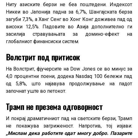
Ниту азиските берзи не беа поштедени. Индексот
Никеи во Јапонија падна за 6,7%, Шангајската берза
загуби 7,3%, а Ханг Сенг во Хонг Конг доживеа пад од
високи 12,5%. Падовите во Азија дополнително ги
засилија стравувањата за домино-ефект на
глобалниот финансиски систем.
Волстрит под притисок
На Волстрит, фјучерсите на Dow Jones се во минус за
4,0 процентни поени, додека Nasdaq 100 бележи пад
од 5,8%, што најавува продолжување на падот
започнат уште во петокот.
Трамп не презема одговорност
И покрај драматичниот пад на светските берзи, Трамп
не покажува загриженост. Напротив, тој изјави:
„Мислам дека работите одат многу добро. Пазарите