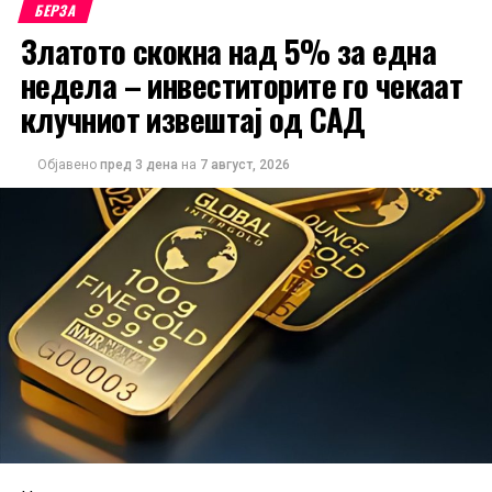
БЕРЗА
Златото скокна над 5% за една
недела – инвеститорите го чекаат
клучниот извештај од САД
Објавено
пред 3 дена
на
7 август, 2026