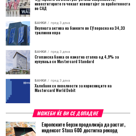
инвеститорите го чекаат извештајот за вработеноста
во САД
БАНКИ
пред 3 дена
Вкупната актива на банките во ЕУ порасна на 34,33
трилиони евра
БАНКИ
пред 3 дена
Стопанска банка со каматна стапка од 4,9% за
купувања со Mastercard Standard
БАНКИ
пред 3 дена
Халкбанк со поволности за корисниците на
Mastercard World Debit
МОЖЕБИ ЌЕ ВИ СЕ ДОПАДНЕ
Европските берзи продолжија да растат,
индексот Stoxx 600 достигна рекорд