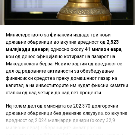
акциите на „Токиќ“, кои се намалија за 3,53 проценти,
на 16,4 евра.
Извор:
Finansije.hr
Министерството за финансии издаде три нови
државни обврзници во вкупна вредност од
2,523
милијарди денари
, односно околу
41 милион евра
,
кои од денес официјално котираат на пазарот на
Македонската берза. Новите хартии од вредност се
дел од редовните активности за обезбедување
финансиски средства преку домашниот пазар на
капитал, а на инвеститорите им нудат фиксни каматни
стапки од над четири до над пет проценти.
Најголем дел од емисијата се 202.370 долгорочни
државни обврзници без девизна клаузула, со вкупна
вредност од 2,024 милијарди денари (околу 32,9
милиони евра). Обврзниците имаат рок на
достасување до 30 јули 2041 година и носат фиксна