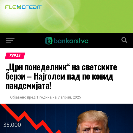
БЕРЗА
„Црн понеделник“ на светските
берзи – Најголем пад по ковид
пандемијата!
Објавено
пред 1 година
на
7 април, 2025