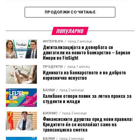
годишна каматна стапка од 5,20 проценти.
ПРОДОЛЖИ СО ЧИТАЊЕ
Покрај нив, на официјалниот пазар започнува
тргување и со 37.676 државни обврзници со девизна
ПОПУЛАРНО
клаузула, во вкупна вредност од 376,8 милиони
ИНТЕРВЈУА
пред 2 месеци
денари (околу 6,1 милион евра). И овие обврзници
Дигитализацијата и довербата се
достасуваат во 2041 година, а на инвеститорите им
двигатели на новото банкарство – Беркан
Имери во FinSight
обезбедуваат фиксна каматна стапка од 5 проценти.
ПРОДУКТИ
пред 1 месец
Иднината на банкарството е во доброто
Во котацијата е вклучена и трета емисија на 12.321
корисничко искуство
државни обврзници без девизна клаузула во
вредност од 123,2 милиони денари (околу 2 милиони
БАНКИ
пред 2 месеци
евра). Овие обврзници достасуваат на 30 јули 2029
Халкбанк отвори повик за летна пракса за
студенти и млади
година, а на инвеститорите им обезбедуваат фиксна
каматна стапка од 4,35 проценти.
БИЗНИС
пред 2 месеци
Финансиските друштва пред нови правила:
Со издавањето на новите емисии, државата
Кредитите ќе се исплаќаат само на
трансакциска сметка
продолжува да го користи домашниот пазар на
капитал како извор за финансирање, додека
БАНКИ
пред 2 месеци