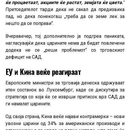
ќе процветаат, акциите ќе растат, земјата ќе цвета.“
Претседателот тврди дека не сакал да предизвика
пад, но дека понекогаш „треба да се земе лек за
нешто да се поправи“.
Вчеравечер, тој дополнително ја подгреа паниката,
нагласувајќи дека царините нема да бидат повлечени
додека не се „реши проблемот“ со трговскиот
дефицит на САД.
ЕУ и Кина веќе реагираат
Европските министри за трговија денеска одржуваат
итен состанок во Луксембург, каде се дискутира за
стратегија со која ќе се изврши притисок врз САД да
ги намалат царините.
Од своја страна, Кина веќе најави контрамерки – нови
увозни царини од 34% за американски производи и