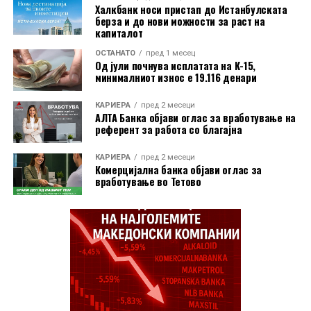
Халкбанк носи пристап до Истанбулската
инвеститорите добиваат нови можности за
берза и до нови можности за раст на
вложување во државни хартии од вредност со долг
капиталот
рок на доспевање и однапред утврден принос.
ОСТАНАТО
пред 1 месец
Од јули почнува исплатата на К-15,
минималниот износ е 19.116 денари
КАРИЕРА
пред 2 месеци
АЛТА Банка објави оглас за вработување на
референт за работа со благајна
КАРИЕРА
пред 2 месеци
Комерцијална банка објави оглас за
вработување во Тетово