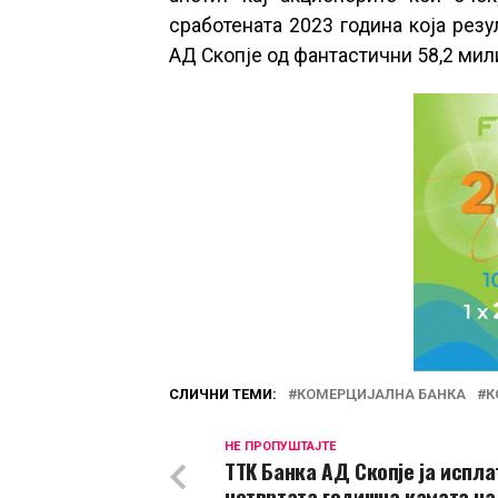
сработената 2023 година која рез
АД Скопје од фантастични 58,2 мил
СЛИЧНИ ТЕМИ:
КОМЕРЦИЈАЛНА БАНКА
К
НЕ ПРОПУШТАЈТЕ
TTK Банка АД Скопје ја испла
четвртата годишна камата на