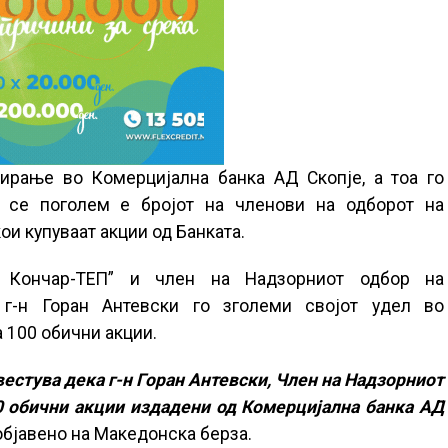
ирање во Комерцијална банка АД Скопје, а тоа го
 се поголем е бројот на членови на одборот на
ои купуваат акции од Банката.
 Кончар-ТЕП” и член на Надзорниот одбор на
 г-н Горан Антевски го зголеми својот удел во
 100 обични акции.
естува дека г-н Горан Антевски, Член на Надзорниот
00 обични акции издадени од Комерцијална банка АД
бјавено на Македонска берза.