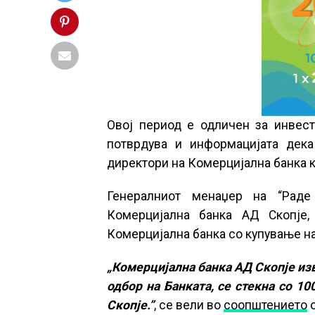
Овој период е одличен за инвест
потврдува и информацијата дека
директори на Комерцијална банка к
Генералниот менаџер на “Раде
Комерцијална банка АД Скопје,
Комерцијална банка со купување на
„Комерцијална банка АД Скопје изв
одбор на Банката, се стекна со 1
Скопје.”
, се вели во
соопштението
о