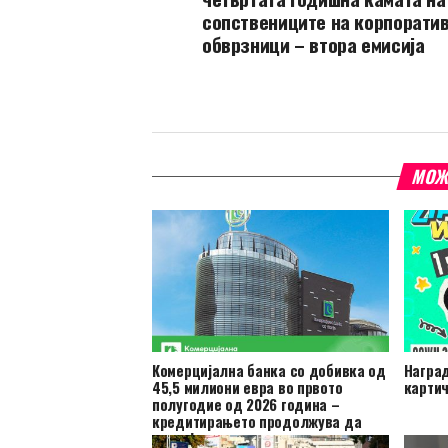
сопствениците на корпорати
обврзници – втора емисија
МОЖ
Комерцијална банка со добивка од
Наград
45,5 милиони евра во првото
картич
полугодие од 2026 година –
кредитирањето продолжува да
расте!