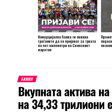
Комерцијална банка ги повика
Проме
граѓаните да се пријават за трката
порасн
на пет километри на Скопскиот
полови
маратон
БАНКИ
Вкупната актива на
на 34,33 трилиони 