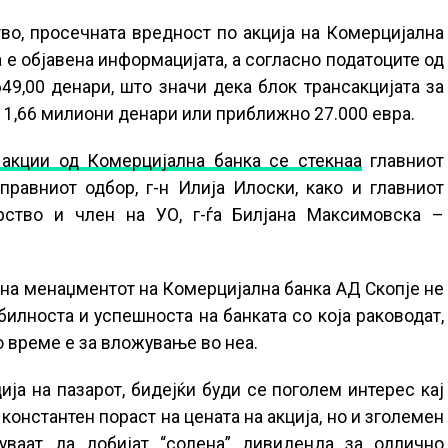
во, просечната вредност по акција на Комерцијална
а е објавена информацијата, а согласно податоците од
49,00 денари, што значи дека блок трансакцијата за
 1,66 милиони денари или приближно 27.000 евра.
 акции од Комерцијална банка се стекнаа
главниот
равниот одбор, г-н Илија Илоски, како и главниот
рство и член на УО, г-ѓа Билјана Максимовска –
 на менаџментот на Комерцијална банка АД Скопје не
илноста и успешноста на банката со која раководат,
о време е за вложување во неа.
ја на пазарот, бидејќи буди се поголем интерес кај
константен пораст на цената на акција, но и зголемен
куваат да добијат “солена” дивиденда за одлично