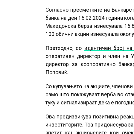
Согласно пресметките на Банкарст
банка на ден 15.02.2024 година ког
Македонска берза изнесувала 16.6
100 обични акции изнесувала околу
Претходно, со
идентичен број на
оперативен директор и член на Уп
директор за корпоративно банка
Поповиќ.
Со купувањето на акциите, членови
само што покажуваат верба во стаб
туку и сигнализираат дека е погодн
Ова предизвикува позитивна реакци
инвеститорите. Тоа придонесува за 
апетит кај акционерите кои оче