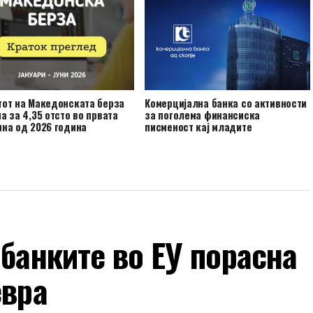
тот на Македонската берза
Комерцијална банка со активности
а за 4,35 отсто во првата
за поголема финансиска
на од 2026 година
писменост кај младите
 банките во ЕУ порасна
евра