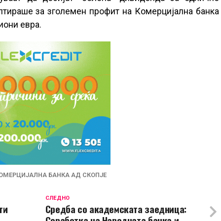
ултираше за зголемен профит на Комерцијална банка
иони евра.
ОМЕРЦИЈАЛНА БАНКА АД СКОПЈЕ
СЛЕДНО
ти
Средба со академската заедница:
Соработка на Народната банка и