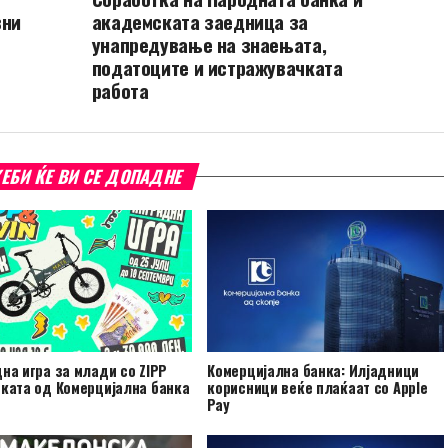
вни
академската заедница за
унапредување на знаењата,
податоците и истражувачката
работа
ЕБИ ЌЕ ВИ СЕ ДОПАДНЕ
на игра за млади со ZIPP
Комерцијална банка: Илјадници
ката од Комерцијална банка
корисници веќе плаќаат со Apple
Pay