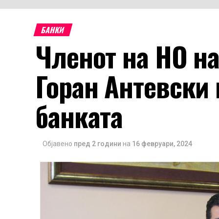
БАНКИ
Членот на НО н
Горан Антевски 
банката
Објавено
пред 2 години
на
16 февруари, 2024