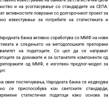
оставено известување на банките за статистички цели
анство и на усогласување со стандардите на СЕПА.
аат активностите поврзани со долгорочниот проект за
но известување за потребите на статистиката и
Народната банка активно соработува со ММФ на нови
истиката и следењето на методолошките препораки
валитет на податоците. Со цел да се направат
оците за дознаките и за останатите компоненти од
препораките од ММФ, е изготвен предлог-модел за
от.
 овие постигнувања, Народната банка се издвојува
вно се приспособува кон светските стандарди,
авремени статистички податоци како основа за