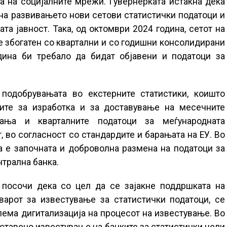
а на социјалните мрежи. Гувернерката истакна дека
 на развивањето нови сетови статистички податоци и
та јавност. Така, од октомври 2024 година, сетот на
е збогатен со квартални и со годишни консолидирани
одина би требало да бидат објавени и податоци за
подобрувањата во екстерните статистики, коишто
ите за изработка и за доставување на месечните
ања и кварталните податоци за меѓународната
, во согласност со стандардите и барањата на ЕУ. Во
а е започната и доброволна размена на податоци за
нтрална банка.
 посочи дека со цел да се зајакне поддршката на
варот за известување за статистички податоци, се
лема дигитализација на процесот на известување. Во