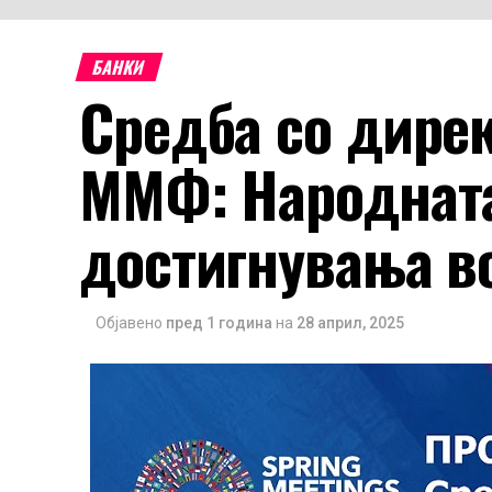
БАНКИ
Средба со дирек
ММФ: Народната
достигнувања во
Објавено
пред 1 година
на
28 април, 2025