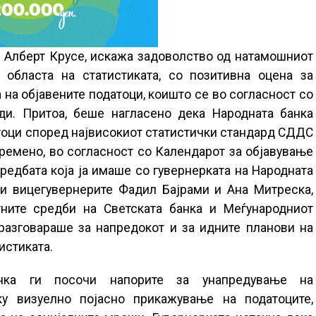
 Алберт Крусе, искажа задоволство од натамошниот
 областа на статистиката, со позитивна оцена за
 на објавените податоци, коишто се во согласност со
ди. Притоа, беше нагласено дека Народната банка
атоци според највисокиот статистички стандард СДДС
ремено, во согласност со Календарот за објавување
редбата која ја имаше со гувернерката на Народната
 и вицегувернерите Фадил Бајрами и Ана Митреска,
ните средби на Светската банка и Меѓународниот
разговараше за напредокот и за идните планови на
истиката.
анка ги посочи напорите за унапредување на
еку визуелно појасно прикажување на податоците,