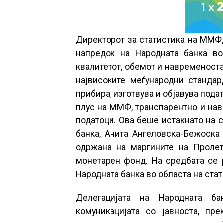
Директорот за статистика на ММФ,
напредок на Народната банка во
квалитетот, обемот и навременоста
највисоките меѓународни стандар
прибира, изготвува и објавува под
плус на ММФ, транспарентно и нав
податоци. Ова беше истакнато на с
банка, Анита Ангеловска-Бежоска
одржана на маргините на Пролет
монетарен фонд. На средбата се 
Народната банка во областа на стат
Делегацијата на Народната б
комуникацијата со јавноста, пр