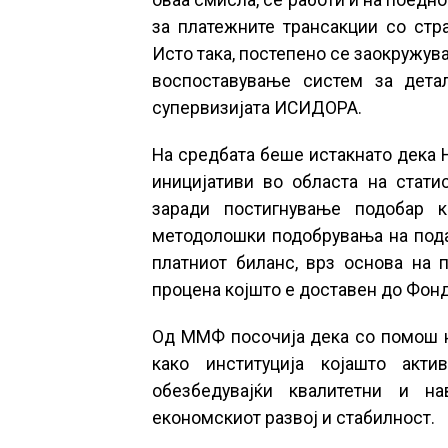
оваа смисла, се работи и на поедн
за платежните трансакции со стр
Исто така, постепено се заокружув
воспоставување систем за детал
супервизијата ИСИДОРА.
На средбата беше истакнато дека 
иницијативи во областа на стат
заради постигнување подобар к
методолошки подобрувања на подат
платниот биланс, врз основа на 
процена којшто е доставен до Фонд
Од ММФ посочија дека со помош на
како институција којашто акти
обезбедувајќи квалитетни и н
економскиот развој и стабилност.