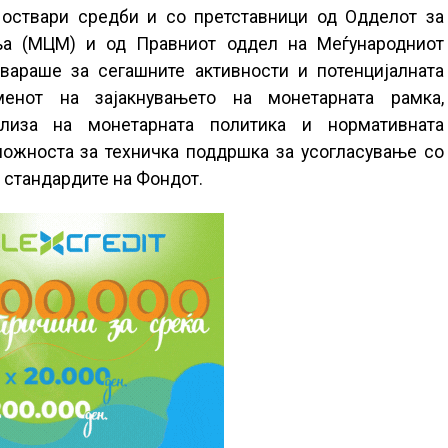
 оствари средби и со претставници од Одделот за
а (МЦМ) и од Правниот оддел на Меѓународниот
вараше за сегашните активности и потенцијалната
енот на зајакнувањето на монетарната рамка,
ализа на монетарната политика и нормативната
можноста за техничка поддршка за усогласување со
 стандардите на Фондот.