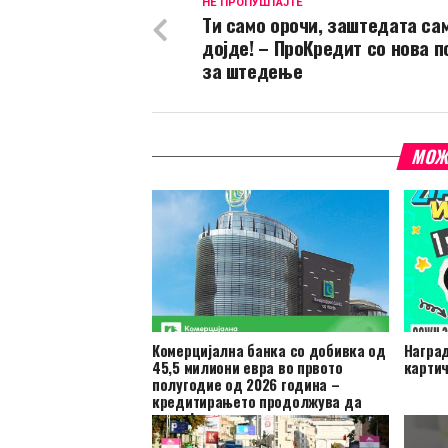
НЕ ПРОПУШТАЈТЕ
Ти само орочи, заштедата са
дојде! – ПроКредит со нова 
за штедење
МОЖ
Комерцијална банка со добивка од
Наград
45,5 милиони евра во првото
картич
полугодие од 2026 година –
кредитирањето продолжува да
расте!