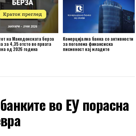
тот на Македонската берза
Комерцијална банка со активности
а за 4,35 отсто во првата
за поголема финансиска
на од 2026 година
писменост кај младите
 банките во ЕУ порасна
евра