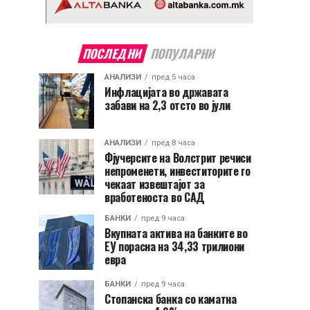
ПОСЛЕДНИ
ПОПУЛАРНИ
АНАЛИЗИ
пред 5 часа
Инфлацијата во државата
забави на 2,3 отсто во јули
АНАЛИЗИ
пред 8 часа
Фјучерсите на Волстрит речиси
непроменети, инвеститорите го
чекаат извештајот за
вработеноста во САД
БАНКИ
пред 9 часа
Вкупната актива на банките во
ЕУ порасна на 34,33 трилиони
евра
БАНКИ
пред 9 часа
Стопанска банка со каматна