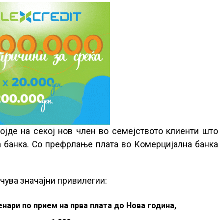
јде на секој нов член во семејството клиенти што
 банка. Со префрлање плата во Комерцијална банка
учува значајни привилегии:
енари по прием на прва плата до Нова година,