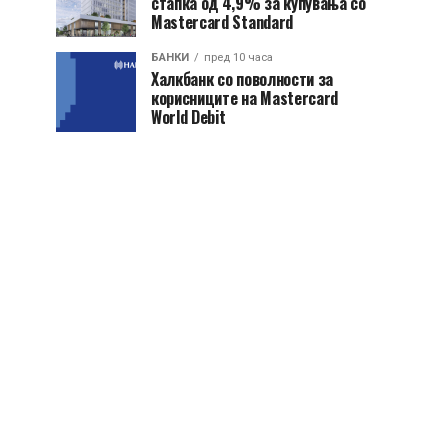
стапка од 4,9% за купувања со
Mastercard Standard
БАНКИ
пред 10 часа
Халкбанк со поволности за
корисниците на Mastercard
World Debit