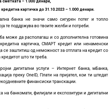
а сметката – 1.000 денари,
кредитна картичка до 31.10.2023 – 1.000 денари.
лна банка не значи само сигурен потег и топло
која те поддржува во твоите желби и потреби.
еба може да располагаш и со дополнителна готовина
 кредитна картичка, СМАРТ кредит или ненаменски
а се заштитиш од неможност за отплата на кредит со
 кредитот што ти треба.
ројни дигитални услуги – Интернет банка, мБанка,
ација преку OneID, Плати на пријател, кои ти штедат
екојдневните финансиски транскации.
а на банкомати, филијали и експозитури и дигитални