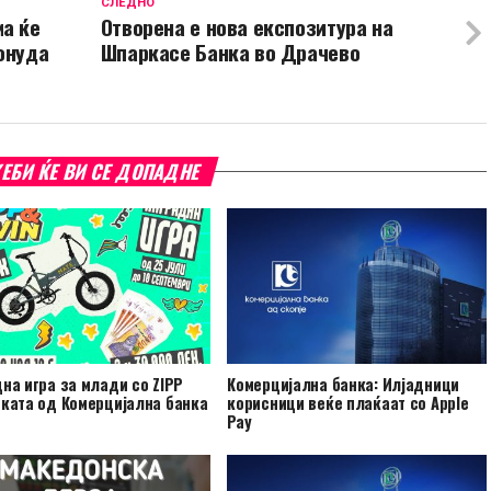
СЛЕДНО
ма ќе
Oтворена е нова експозитура на
понуда
Шпаркасе Банка во Драчево
ЕБИ ЌЕ ВИ СЕ ДОПАДНЕ
на игра за млади со ZIPP
Комерцијална банка: Илјадници
ката од Комерцијална банка
корисници веќе плаќаат со Apple
Pay