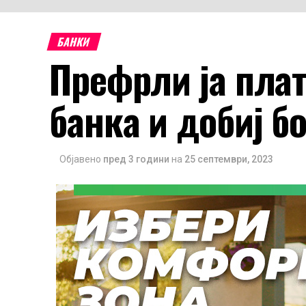
БАНКИ
Префрли ја плат
банка и добиј б
Објавено
пред 3 години
на
25 септември, 2023