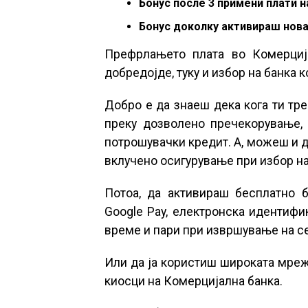
Бонус после 3 примени плати н
Бонус доколку активираш нова 
Префрлањето плата во Комерција
добредојде, туку и избор на банка 
Добро е да знаеш дека кога ти тр
преку дозволено пречекорување,
потрошувачки кредит. А, можеш и д
вклучено осигурување при избор на
Потоа, да активираш бесплатно б
Google Pay, електронска идентифик
време и пари при извршување на с
Или да ја користиш широката мреж
киосци на Комерцијална банка.