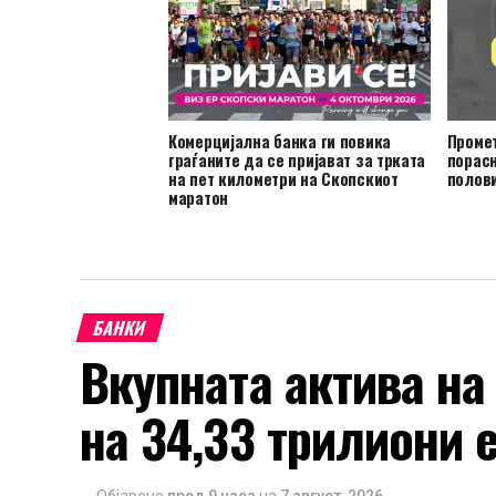
Комерцијална банка ги повика
Проме
граѓаните да се пријават за трката
порасн
на пет километри на Скопскиот
полови
маратон
БАНКИ
Вкупната актива на
на 34,33 трилиони 