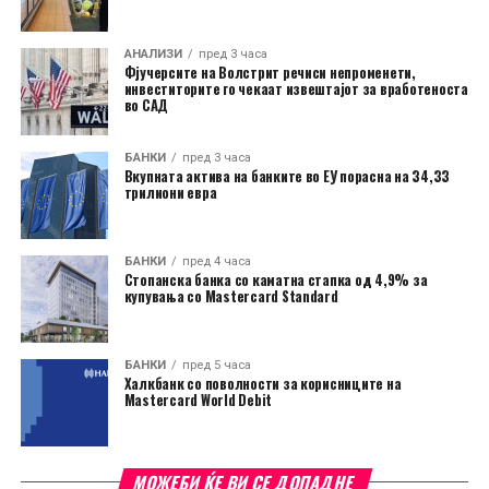
АНАЛИЗИ
пред 3 часа
Фјучерсите на Волстрит речиси непроменети,
инвеститорите го чекаат извештајот за вработеноста
во САД
БАНКИ
пред 3 часа
Вкупната актива на банките во ЕУ порасна на 34,33
трилиони евра
БАНКИ
пред 4 часа
Стопанска банка со каматна стапка од 4,9% за
купувања со Mastercard Standard
БАНКИ
пред 5 часа
Халкбанк со поволности за корисниците на
Mastercard World Debit
МОЖЕБИ ЌЕ ВИ СЕ ДОПАДНЕ