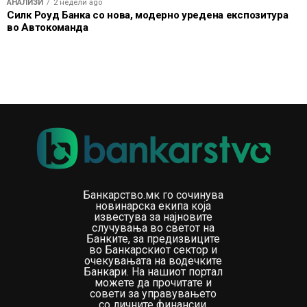
АНАЛИЗИ
2 недели ago
Силк Роуд Банка со нова, модерно уредена експозитура
во Автокоманда
Банкарство.мк го сочинува
новинарска екипа која
известува за најновите
случувања во светот на
Банките, за предизвиците
во Банкарскиот сектор и
очекувањата на водечките
Банкари. На нашиот портал
можете да прочитате и
совети за управувањето
со личните финансии.