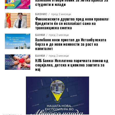
студенти и млади
Дополнително, корисниците имаат бесплатно
БИЗНИС
пред 2 месеци
електронско и мобилно банкарство, бесплатно СМС
Финансиските друштва пред нови правила:
Кредитите ќе се исплаќаат само на
информирање, како и можност за повлекување
трансакциска сметка
готовина без надомест од сите банкомати во земјата.
БАНКИ
пред 2 месеци
Халкбанк носи пристап до Истанбулската
Со овие поволности, Mastercard World Debit е
берза и до нови можности за раст на
насочена кон корисници кои бараат дополнителни
капиталот
услуги при патување, но и поедноставно секојдневно
БАНКИ
пред 2 месеци
банкарско работење.
НЛБ Банка: Исплатена паричната помош од
социјална, детска и цивилна заштита за
мај