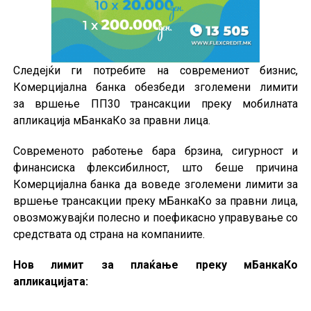
Следејќи ги потребите на современиот бизнис,
Комерцијална банка обезбеди зголемени лимити
за вршење ПП30 трансакции преку мобилната
апликација мБанкаКо за правни лица.
Современото работење бара брзина, сигурност и
финансиска флексибилност, што беше причина
Комерцијална банка да воведе зголемени лимити за
вршење трансакции преку мБанкаКо за правни лица,
овозможувајќи полесно и поефикасно управување со
средствата од страна на компаниите.
Нов лимит за плаќање преку мБанкаКо
апликацијата: