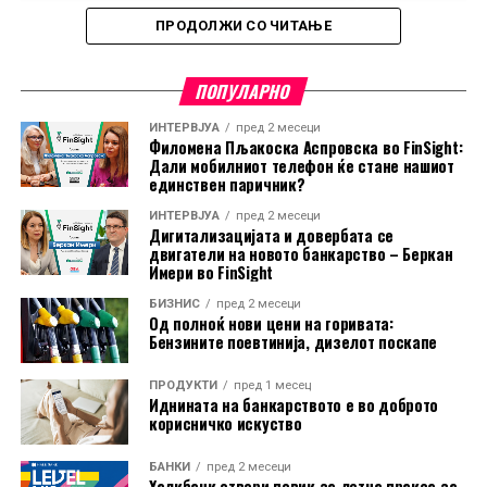
ПРОДОЛЖИ СО ЧИТАЊЕ
ПОПУЛАРНО
ИНТЕРВЈУА
пред 2 месеци
Филомена Пљакоска Аспровска во FinSight:
Дали мобилниот телефон ќе стане нашиот
единствен паричник?
ИНТЕРВЈУА
пред 2 месеци
Дигитализацијата и довербата се
двигатели на новото банкарство – Беркан
Имери во FinSight
БИЗНИС
пред 2 месеци
Од полноќ нови цени на горивата:
Бензините поевтинија, дизелот поскапе
ПРОДУКТИ
пред 1 месец
Иднината на банкарството е во доброто
корисничко искуство
Во пакетот е вклучена и асистенција на пат за Европа
БАНКИ
пред 2 месеци
преку Халк Осигурување.
Халкбанк отвори повик за летна пракса за