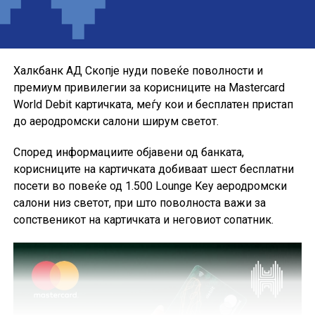
Понудата е наменета за корисниците кои сакаат да ги
користат можностите на кредитната картичка за
своите секојдневни и летни купувања, со промотивна
каматна стапка до крајот на годината.
Халкбанк АД Скопје нуди повеќе поволности и
премиум привилегии за корисниците на Mastercard
World Debit картичката, меѓу кои и бесплатен пристап
до аеродромски салони ширум светот.
Според информациите објавени од банката,
корисниците на картичката добиваат шест бесплатни
посети во повеќе од 1.500 Lounge Key аеродромски
салони низ светот, при што поволноста важи за
сопственикот на картичката и неговиот сопатник.