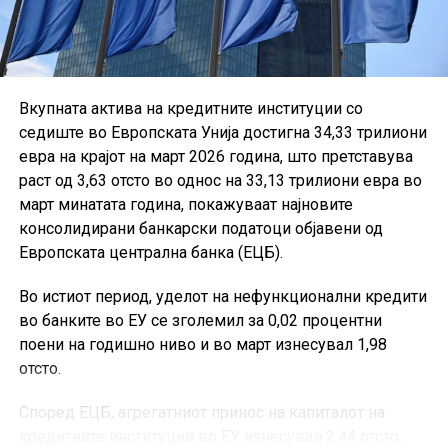
Вкупната актива на кредитните институции со
седиште во Европската Унија достигна 34,33 трилиони
евра на крајот на март 2026 година, што претставува
раст од 3,63 отсто во однос на 33,13 трилиони евра во
март минатата година, покажуваат најновите
консолидирани банкарски податоци објавени од
Европската централна банка (ЕЦБ).
Во истиот период, уделот на нефункционални кредити
во банките во ЕУ се зголемил за 0,02 процентни
поени на годишно ниво и во март изнесувал 1,98
отсто.
Според ЕЦБ, агрегатниот принос на капиталот на
кредитните институции во ЕУ изнесувал 2,44 отсто,