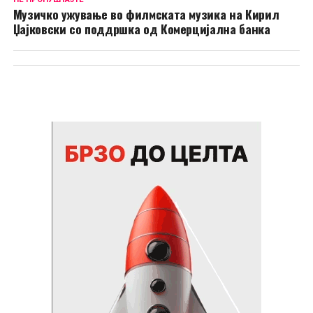
Музичко ужување во филмската музика на Кирил
Џајковски со поддршка од Комерцијална банка