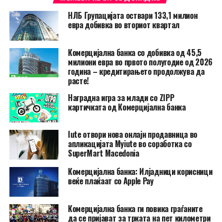
НЛБ Групацијата оствари 133,1 милион
евра добивка во вториот квартал
Комерцијална банка со добивка од 45,5
милиони евра во првото полугодие од 2026
година – кредитирањето продолжува да
расте!
Наградна игра за млади со ZIPP
картичката од Комерцијална банка
Iute отвори нова онлајн продавница во
апликацијата Myiute во соработка со
SuperMart Macedonia
Комерцијална банка: Илјадници корисници
веќе плаќаат со Apple Pay
Комерцијална банка ги повика граѓаните
да се пријават за трката на пет километри