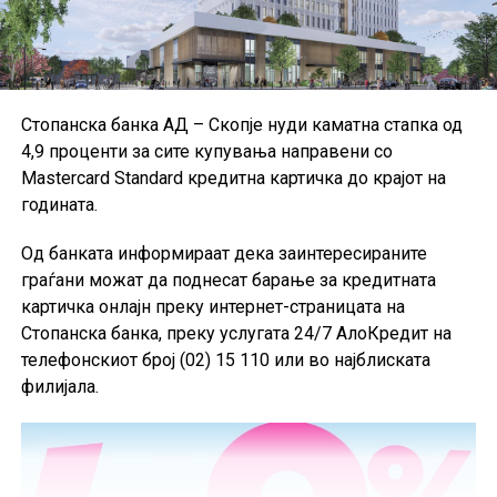
Европската банкарска управа, иако дел од малите и
средните институции користат национални
сметководствени стандарди.
Поради недостапност на податоците за Данска за
Стопанска банка АД – Скопје нуди каматна стапка од
првиот квартал од 2026 година, при пресметката на
4,9 проценти за сите купувања направени со
агрегатните податоци за ЕУ биле користени
Mastercard Standard кредитна картичка до крајот на
податоците од четвртиот квартал од 2025 година, а кај
годината.
одредени показатели и податоци од првиот квартал
од 2025 година.
Од банката информираат дека заинтересираните
граѓани можат да поднесат барање за кредитната
картичка онлајн преку интернет-страницата на
Стопанска банка, преку услугата 24/7 АлоКредит на
телефонскиот број (02) 15 110 или во најблиската
филијала.