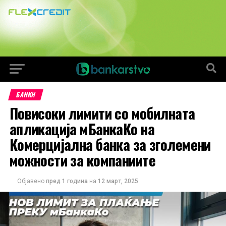
БАНКИ
Повисоки лимити со мобилната
апликација мБанкаКо на
Комерцијална банка за зголемени
можности за компаниите
Објавено
пред 1 година
на
12 март, 2025