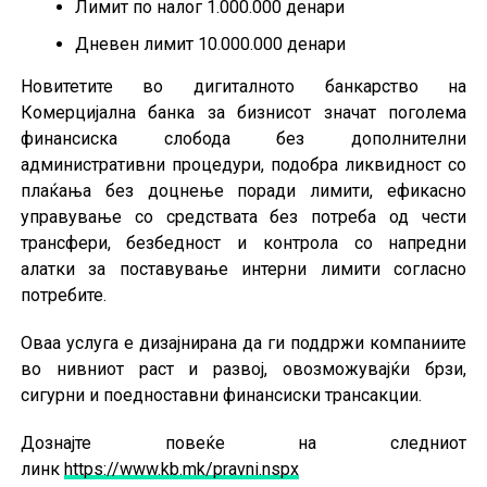
Лимит по налог 1.000.000 денари
Дневен лимит 10.000.000 денари
Новитетите во дигиталното банкарство на
Комерцијална банка за бизнисот значат поголема
финансиска слобода без дополнителни
административни процедури, подобра ликвидност со
плаќања без доцнење поради лимити, ефикасно
управување со средствата без потреба од чести
трансфери, безбедност и контрола со напредни
алатки за поставување интерни лимити согласно
потребите.
Оваа услуга е дизајнирана да ги поддржи компаниите
во нивниот раст и развој, овозможувајќи брзи,
сигурни и поедноставни финансиски трансакции.
Дознајте повеќе на следниот
линк
https://www.kb.mk/pravni.nspx