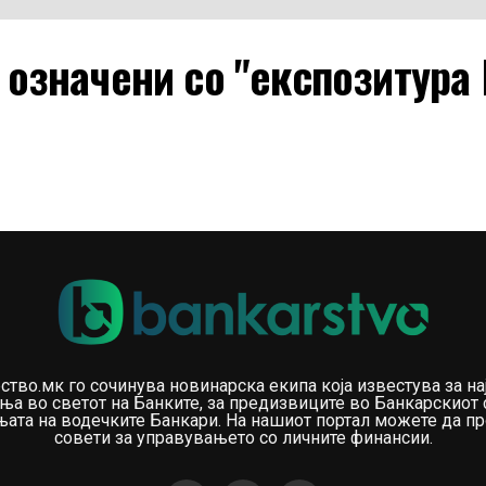
и означени со "експозитура
ство.мк го сочинува новинарска екипа која известува за на
ња во светот на Банките, за предизвиците во Банкарскиот 
ата на водечките Банкари. На нашиот портал можете да пр
совети за управувањето со личните финансии.