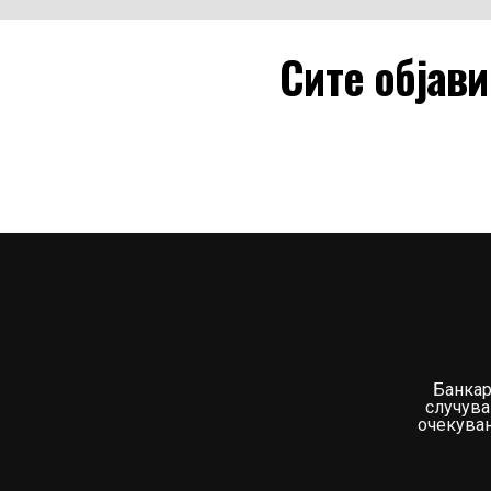
Сите објав
Банкар
случува
очекувањ