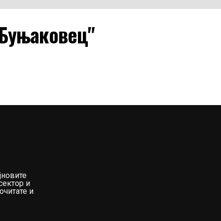
 Буњаковец"
јновите
сектор и
очитате и