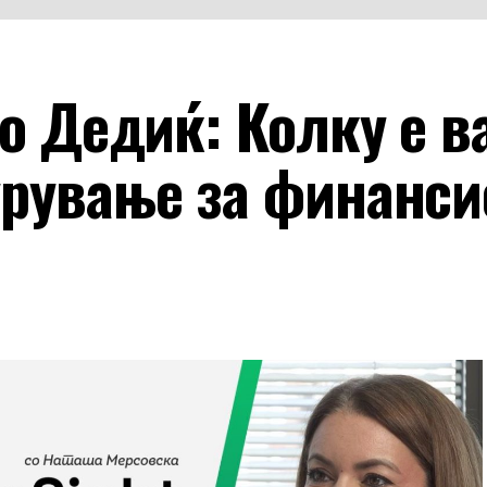
ко Дедиќ: Колку е 
урување за финанси