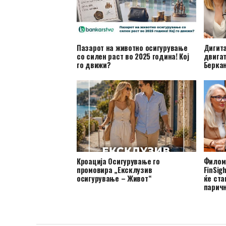
Пазарот на животно осигурување
Дигита
со силен раст во 2025 година! Кој
двигат
го движи?
Беркан
Кроација Осигурување го
Филом
промовира „Ексклузив
FinSig
осигурување – Живот“
ќе ста
парич