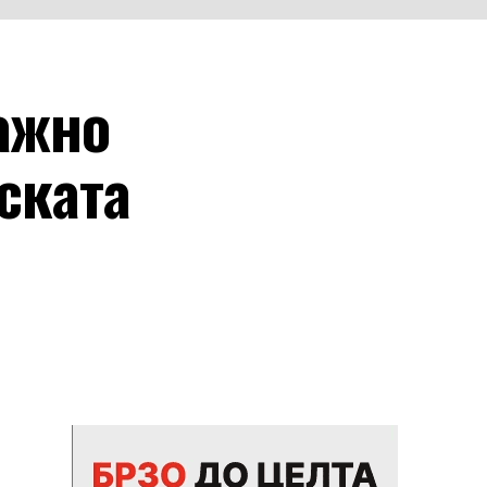
важно
ската