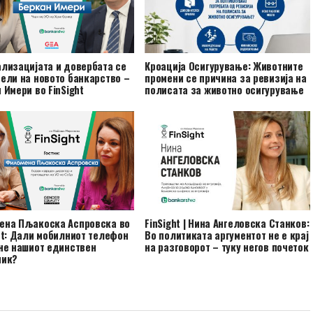
лизацијата и довербата се
Кроација Осигурување: Животните
ели на новото банкарство –
промени се причина за ревизија на
 Имери во FinSight
полисата за животно осигурување
ена Пљакоска Аспровска во
FinSight | Нина Ангеловска Станков:
ht: Дали мобилниот телефон
Во политиката аргументот не е крај
не нашиот единствен
на разговорот – туку негов почеток
ник?