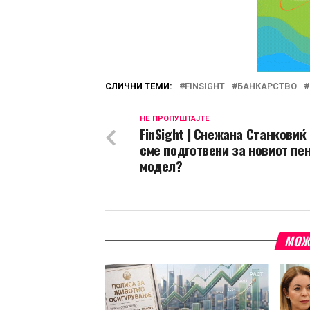
СЛИЧНИ ТЕМИ:
FINSIGHT
БАНКАРСТВО
НЕ ПРОПУШТАЈТЕ
FinSight | Снежана Станковиќ
сме подготвени за новиот пе
модел?
МОЖ