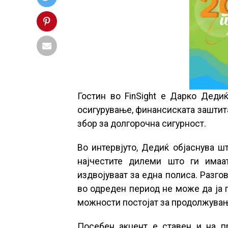
Гостин во FinSight е Дарко Деди
осигурување, финансиската заштита 
збор за долгорочна сигурност.
Во интервјуто, Дедиќ објаснува ш
најчестите дилеми што ги имаа
издвојуваат за една полиса. Разго
во одреден период не може да ја п
можности постојат за продолжувањ
Посебен акцент е ставен и на п