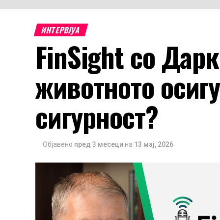
ИНТЕРВЈУА
FinSight со Дар
животното осиг
сигурност?
Објавено
пред 3 месеци
на
13 мај, 2026