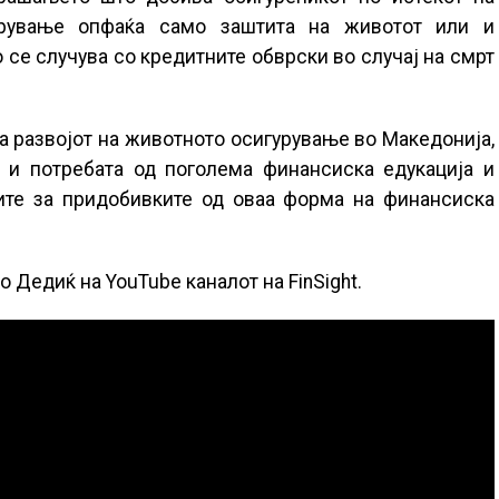
урување опфаќа само заштита на животот или и
 се случува со кредитните обврски во случај на смрт
за развојот на животното осигурување во Македонија,
 и потребата од поголема финансиска едукација и
ните за придобивките од оваа форма на финансиска
о Дедиќ на YouTube каналот на FinSight.