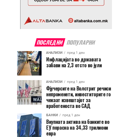
ПОСЛЕДНИ
ПОПУЛАРНИ
АНАЛИЗИ
пред 1 ден
Инфлацијата во државата
забави на 2,3 отсто во јули
АНАЛИЗИ
пред 1 ден
Фјучерсите на Волстрит речиси
непроменети, инвеститорите го
чекаат извештајот за
вработеноста во САД
БАНКИ
пред 1 ден
Вкупната актива на банките во
ЕУ порасна на 34,33 трилиони
евра