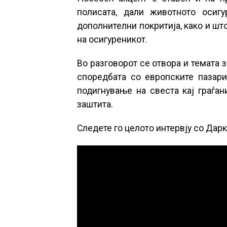
полисата, дали животното осиг
дополнителни покритија, како и што
на осигуреникот.
Во разговорот се отвора и темата 
споредбата со европските пазари
подигнување на свеста кај граѓа
заштита.
Следете го целото интервју со Дарк