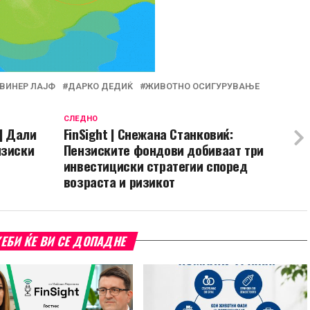
ВИНЕР ЛАЈФ
ДАРКО ДЕДИЌ
ЖИВОТНО ОСИГУРУВАЊЕ
СЛЕДНО
 | Дали
FinSight | Снежана Станковиќ:
нзиски
Пензиските фондови добиваат три
инвестициски стратегии според
возраста и ризикот
ЕБИ ЌЕ ВИ СЕ ДОПАДНЕ