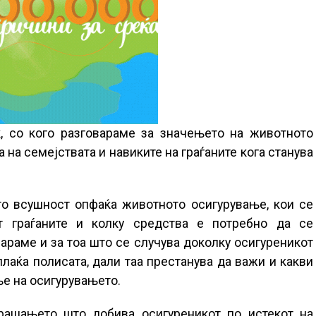
ќ, со кого разговараме за значењето на животното
на семејствата и навиките на граѓаните кога станува
то всушност опфаќа животното осигурување, кои се
т граѓаните и колку средства е потребно да се
вараме и за тоа што се случува доколку осигуреникот
лаќа полисата, дали таа престанува да важи и какви
е на осигурувањето.
рашањето што добива осигуреникот по истекот на