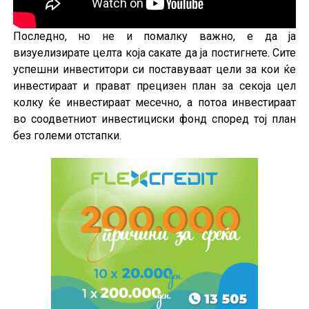
Последно, но не и помалку важно, е да ја
визуелизирате целта која сакате да ја постигнете. Сите
успешни инвеститори си поставуваат цели за кои ќе
инвестираат и прават прецизен план за секоја цел
колку ќе инвестираат месечно, а потоа инвестираат
во соодветниот инвестициски фонд според тој план
без големи отстапки.