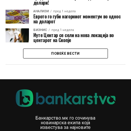
долари!
АНАЛИЗИ
пред 1 недела
Еврото го губи нагорниот моментум во однос
на доларот
БИЗНИС
пред 1 недела
Иуте Центар се сели на нова локација во
центарот на Скопје
ПОВЕЌЕ ВЕСТИ
Банкарство.мк го сочинува
новинарска екипа која
известува за најновите