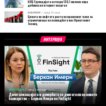
НЛБ Групацијата оствари 133,1 милион евра
добивка во вториот квартал
АНАЛИЗИ
пред 14 часа
Цената на нафтата расте по иранскиот план за
ограничување на пловидбата низ Ормутскиот
Теснец
ИНТЕРВЈУА
ИНТЕРВЈУА
пред 2 месеци
Дигитализацијата и довербата се двигатели на новото
банкарство – Беркан Имери во FinSight