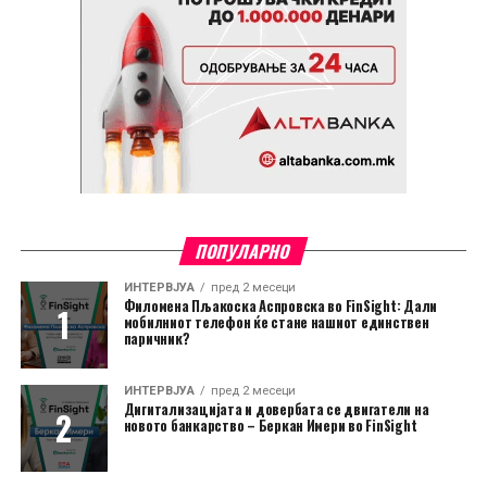
ПОПУЛАРНО
ИНТЕРВЈУА
пред 2 месеци
Филомена Пљакоска Аспровска во FinSight: Дали
мобилниот телефон ќе стане нашиот единствен
паричник?
ИНТЕРВЈУА
пред 2 месеци
Дигитализацијата и довербата се двигатели на
новото банкарство – Беркан Имери во FinSight