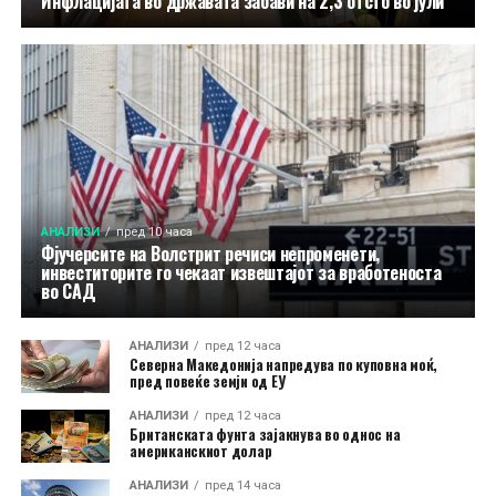
Инфлацијата во државата забави на 2,3 отсто во јули
АНАЛИЗИ
пред 10 часа
Фјучерсите на Волстрит речиси непроменети,
инвеститорите го чекаат извештајот за вработеноста
во САД
АНАЛИЗИ
пред 12 часа
Северна Македонија напредува по куповна моќ,
пред повеќе земји од ЕУ
АНАЛИЗИ
пред 12 часа
Британската фунта зајакнува во однос на
американскиот долар
АНАЛИЗИ
пред 14 часа