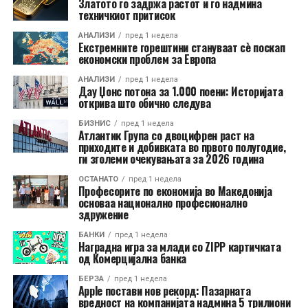
Златото го задржа растот и го надмина
техничкиот притисок
АНАЛИЗИ
пред 1 недела
Екстремните горештини стануваат сè поскап
економски проблем за Европа
АНАЛИЗИ
пред 1 недела
Дау Џонс потона за 1.000 поени: Историјата
открива што обично следува
БИЗНИС
пред 1 недела
Атлантик Група со двоцифрен раст на
приходите и добивката во првото полугодие,
ги зголеми очекувањата за 2026 година
ОСТАНАТО
пред 1 недела
Професорите по економија во Македонија
основаа национално професионално
здружение
БАНКИ
пред 1 недела
Наградна игра за млади со ZIPP картичката
од Комерцијална банка
БЕРЗА
пред 1 недела
Apple постави нов рекорд: Пазарната
вредност на компанијата надмина 5 трилиони