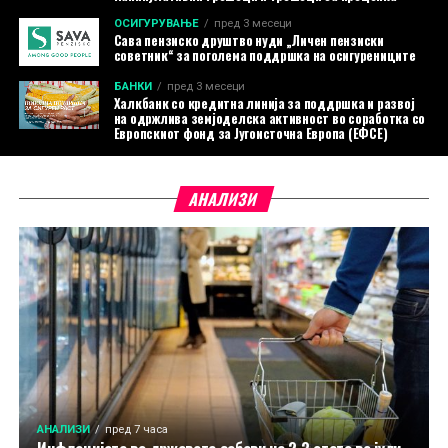
ОСИГУРУВАЊЕ
пред 3 месеци
Сава пензиско друштво нуди „Личен пензиски
советник“ за поголема поддршка на осигурениците
БАНКИ
пред 3 месеци
Халкбанк со кредитна линија за поддршка и развој
на одржлива земјоделска активност во соработка со
Европскиот фонд за Југоисточна Европа (ЕФСЕ)
АНАЛИЗИ
АНАЛИЗИ
пред 7 часа