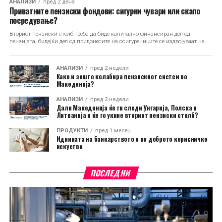
АНАЛИЗИ
пред 2 дена
Приватните пензиски фондови: сигурни чувари или скапо
посредување?
Вториот пензиски столб треба да биде капитално финансиран дел од
пензијата, бидејќи дел од придонесите на осигурениците се издвојуваат на...
АНАЛИЗИ
пред 2 недели
Како и зошто колабира пензискиот систем во
Македонија?
АНАЛИЗИ
пред 2 недели
Дали Македонија ќе ги следи Унгарија, Полска и
Литванија и ќе го укине вториот пензиски столб?
ПРОДУКТИ
пред 1 месец
Иднината на банкарството е во доброто корисничко
искуство
ПОСЛЕДНИ