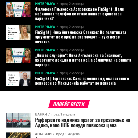
ИНТЕРВЈУА
пред 2 месеци
Филомена Пљакоска Аспровска во FinSight: Дали
мобилниот телефон ќе стане нашиот единствен
паричник?
ИНТЕРВЈУА
пред 2 месеци
FinSight | Нина Ангеловска Станков: Во политиката
аргументот не е крај на разговорот – туку негов
почеток
ИНТЕРВЈУА
пред 2 месеци
„Ништо случајно“: Нина Ангеловска за бизнисот,
животните лекции и патот кој ја обликувал нејзината
кариера
ИНТЕРВЈУА
пред 2 месеци
FinSight | Тортевски: Само половина од овластените
ревизори во Македонија работат во ревизија
ПОВЕЌЕ ВЕСТИ
БАНКИ
пред 1 недела
Рајфајзен го надмина прагот за преземање на
Адико, иако НЛБ понуди повисока цена
АНАЛИЗИ
пред 1 недела