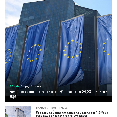
БАНКИ
пред 11 часа
Вкупната актива на банките во ЕУ порасна на 34,33 трилиони
евра
БАНКИ
пред 11 часа
Стопанска банка со каматна стапка од 4,9% за
купувања со Mastercard Standard