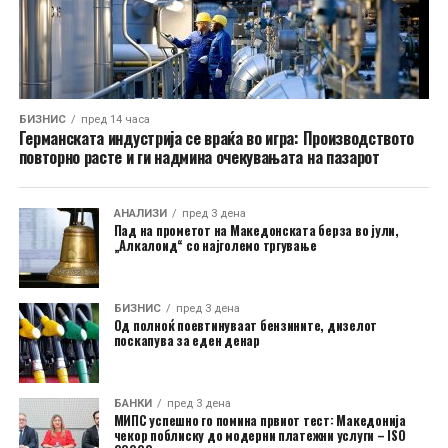
БИЗНИС
пред 14 часа
Германската индустрија се враќа во игра: Производството
повторно расте и ги надмина очекувањата на пазарот
АНАЛИЗИ
пред 3 дена
Пад на прометот на Македонската берза во јули,
„Алкалоид“ со најголемо тргување
БИЗНИС
пред 3 дена
Од полноќ поевтинуваат бензините, дизелот
поскапува за еден денар
БАНКИ
пред 3 дена
МИПС успешно го помина првиот тест: Македонија
чекор поблиску до модерни платежни услуги – ISO