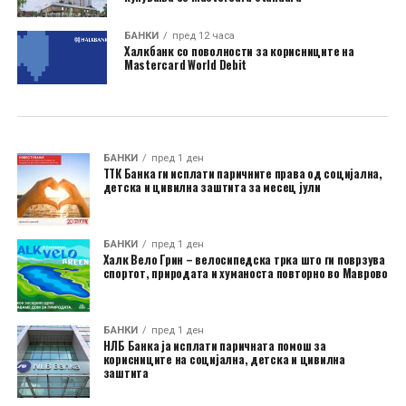
БАНКИ
пред 12 часа
Халкбанк со поволности за корисниците на
Mastercard World Debit
БАНКИ
пред 1 ден
ТТК Банка ги исплати паричните права од социјална,
детска и цивилна заштита за месец јули
БАНКИ
пред 1 ден
Халк Вело Грин – велосипедска трка што ги поврзува
спортот, природата и хуманоста повторно во Маврово
БАНКИ
пред 1 ден
НЛБ Банка ја исплати паричната помош за
корисниците на социјална, детска и цивилна
заштита