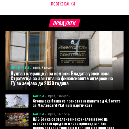
ПОВЕЌЕ БАНКИ
ПРОДУКТИ
ПРОДУКТИ
пред 3 недели
Нулта толеранција за измами: Владата усвои нова
Стратегија за заштита на финансиските интереси на
ЕУ во земјава до 2030 година
БАНКИ
пред 3 недели
Стопанска банка со промотивна камата од 4,9 отсто
за Mastercard Platinum картичката
БАНКИ
пред 3 месеци
НЛБ Банка со зголемен максимален износ на
станбените кредити и нова промоција – Без
манипулативни трошоци и трошоци за проценка