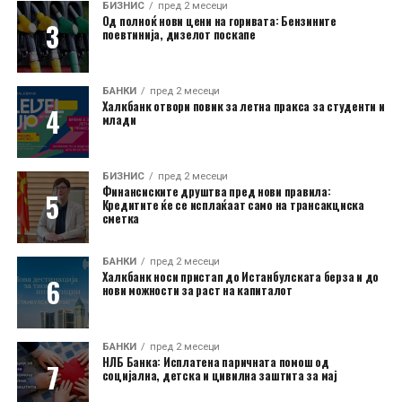
БИЗНИС
пред 2 месеци
Од полноќ нови цени на горивата: Бензините
поевтинија, дизелот поскапе
БАНКИ
пред 2 месеци
Халкбанк отвори повик за летна пракса за студенти и
млади
БИЗНИС
пред 2 месеци
Финансиските друштва пред нови правила:
Кредитите ќе се исплаќаат само на трансакциска
сметка
БАНКИ
пред 2 месеци
Халкбанк носи пристап до Истанбулската берза и до
нови можности за раст на капиталот
БАНКИ
пред 2 месеци
НЛБ Банка: Исплатена паричната помош од
социјална, детска и цивилна заштита за мај