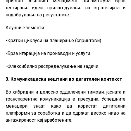
пристап. Агилниот менаџмент овозможува брзо
тестирање идеи, прилагодување на стратегијата и
подобрување на резултатите.
Клучни елементи:
-Кратки циклуси на планирање (спринтови)
-Брза итерација на производи и услуги
-Флексибилно распределување на задачи
3. Комуникациски вештини во дигитален контекст
Во хибридни и целосно оддалечени тимови, јасната и
транспарентна комуникација е пресудна. Успешните
менаџери знаат како да користат дигитални
платформи за соработка и да одржат високо ниво на
ангажираност кај вработените.