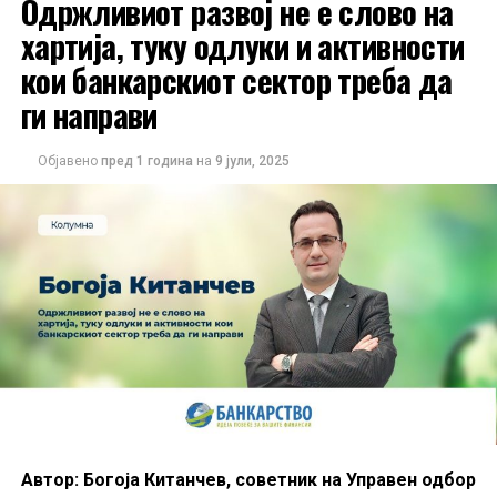
Одржливиот развој не е слово на
Нашата цел е да создадеме платформа која ќе остане
хартија, туку одлуки и активности
препознатлива по стручност, интегритет и фокус кон
кои банкарскиот сектор треба да
економските теми што се од интерес за граѓаните и
ги направи
деловната заедница.
На сите политички партии им посакуваме успех, со
Објавено
пред 1 година
на
9 јули, 2025
надеж конечно да почнат да работат за интересите на
граѓаните, наместо за сопствените џебови.
(Банкарство)
Автор:
Богоја Китанчев, советник на Управен одбор