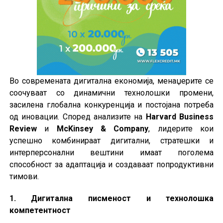
Во современата дигитална економија, менаџерите се
соочуваат со динамични технолошки промени,
засилена глобална конкуренција и постојана потреба
од иновации. Според анализите на
Harvard Business
Review
и
McKinsey & Company
, лидерите кои
успешно комбинираат дигитални, стратешки и
интерперсонални вештини имаат поголема
способност за адаптација и создаваат попродуктивни
тимови.
1. Дигитална писменост и технолошка
компетентност