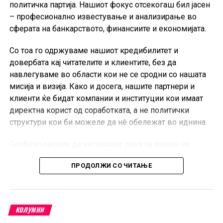
политичка партија. Нашиот фокус отсекогаш бил јасен
– професионално известување и анализирање во
сферата на банкарството, финансиите и економијата.
Со тоа го одржуваме нашиот кредибилитет и
довербата кај читателите и клиентите, без да
навлегуваме во области кои не се сродни со нашата
мисија и визија. Како и досега, нашите партнери и
клиенти ќе бидат компании и институции кои имаат
директна корист од соработката, а не политички
структури кои би можеле да нè обележат во иднина.
Особено сакаме да нагласиме дека за време на
кампањата за локалните избори 2025 на нашиот
ПРОДОЛЖИ СО ЧИТАЊЕ
портал нема да биде објавен ниту еден банер од ниту
една политичка партија. Со тоа ја потврдуваме нашата
определба да останеме независни и да не дозволиме
политичкото финансирање да влијае врз нашиот
КОЛУМНИ
кредибилитет.