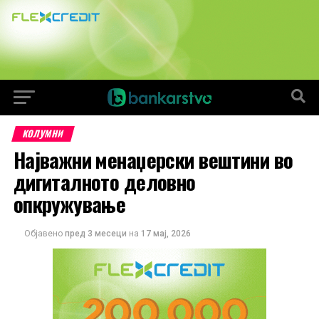
КОЛУМНИ
Најважни менаџерски вештини во
дигиталното деловно
опкружување
Објавено
пред 3 месеци
на
17 мај, 2026