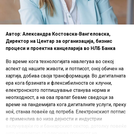
покрива широк спектар на теми за одржлив развој,
како што се сиромаштија, здравство, образование,
климатски промени и деградација на животната
средина, и истовремено обезбедува заеднички план
за мир и просперитет за луѓето и планетата, сега и во
Автор: Александра Костовска-Вангеловска,
иднина. Во нејзината основа се
17-те Цели за
Директор на Центар за организација, бизнис
одржлив развој
(ЦОР), кои претставуваат итен повик
процеси и проектна канцеларија во НЛБ Банка
за акција од страна на сите земји – развиените, но и
оние кои се во развој. ЦОР ја формираат глобалната
Во време кога технологијата навлегува во секој
агенда за развој на нашите општества и им
аспект од нашите животи, и потписот, оној обичен на
овозможуваат на водечките компании преку деловни
хартија, добива своја трансформација. Во дигиталнатa
активности да помагаат во унапредувањето на
ера кога брзината и флексибилноста се клучни,
одржливиот развој, минимизирајќи ги негативните
електронското потпишување станува норма и
влијанија и максимизирајќи ги позитивните влијанија
неопходност, а на ова првпат бевме сведоци за
врз луѓето и планетата.
време на пандемијата кога дигиталните услуги, преку
ноќ, станаа повеќе од потреба. Електронскиот потпис
е применлив во низа дејности и индустрии
вклучувајќи го и банкарскиот сектор, дотолку повеќе
што комплетно го олеснува процесот на