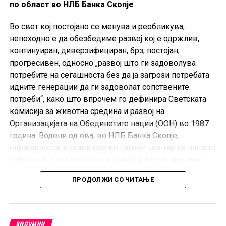
по област во НЛБ Банка Скопје
Во свет кој постојано се менува и реобликува,
непоходно е да обезбедиме развој кој е одржлив,
континуиран, диверзифициран, брз, постојан,
прогресивен, односно „развој што ги задоволува
потребите на сегашноста без да ја загрози потребата
идните генерации да ги задоволат сопствените
потреби“, како што впрочем го дефинира Светската
комисија за животна средина и развој на
Организацијата на Обединетите нации (ООН) во 1987
година. Водени од ова, во НЛБ Банка Скопје,
одржливоста ја ставивме во самиот центар на нашето
работење. Како системски значајна банка, сметаме
дека сме во позиција навистина да влијаеме врз
ПРОДОЛЖИ СО ЧИТАЊЕ
квалитетот на животот во нашата држава, како и да
обезбедиме тој да стане не само попросперитетен,
туку и поинклузивен, разновиден, транспарентен и
одржлив. Нашата Стратегија ја одразува силната
КОЛУМНИ