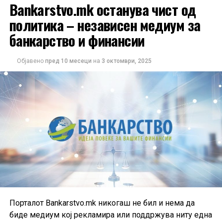
Bankarstvo.mk останува чист од
политика – независен медиум за
банкарство и финансии
Објавено
пред 10 месеци
на
3 октомври, 2025
Порталот Bankarstvo.mk никогаш не бил и нема да
биде медиум кој рекламира или поддржува ниту една