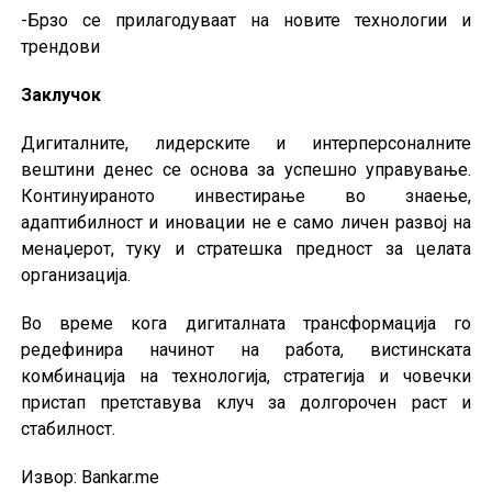
-Брзо се прилагодуваат на новите технологии и
трендови
Заклучок
Дигиталните, лидерските и интерперсоналните
вештини денес се основа за успешно управување.
Континуираното инвестирање во знаење,
адаптибилност и иновации не е само личен развој на
менаџерот, туку и стратешка предност за целата
организација.
Во време кога дигиталната трансформација го
редефинира начинот на работа, вистинската
комбинација на технологија, стратегија и човечки
пристап претставува клуч за долгорочен раст и
стабилност.
Извор: Bankar.me