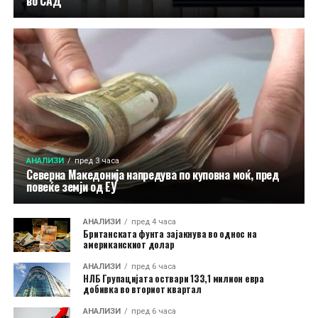
во САД
АНАЛИЗИ
пред 3 часа
Северна Македонија напредува по куповна моќ, пред
повеќе земји од ЕУ
АНАЛИЗИ
пред 4 часа
Британската фунта зајакнува во однос на
американскиот долар
АНАЛИЗИ
пред 6 часа
НЛБ Групацијата оствари 133,1 милион евра
добивка во вториот квартал
АНАЛИЗИ
пред 6 часа