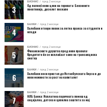
БИЗНИС
пред 2 месеци
Од полноќ нови цени на горивата: Бензините
поевтинија, дизелот поскапе
БАНКИ
пред 2 месеци
Халкбанк отвори повик за летна пракса за студенти и
млади
БИЗНИС
пред 2 месеци
Финансиските друштва пред нови правила:
Кредитите ќе се исплаќаат само на трансакциска
сметка
БАНКИ
пред 2 месеци
Халкбанк носи пристап до Истанбулската берза и до
нови можности за раст на капиталот
БАНКИ
пред 2 месеци
НЛБ Банка: Исплатена паричната помош од
социјална, детска и цивилна заштита за мај