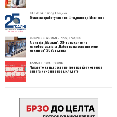
КАРИЕРА
пред 1 година
Оглас за вработување во Штедилница Можности
BUSINESS WOMAN
пред 1 година
Агенција „Марили“: 29- то издание на
манифестацијата „Избор на најуспешни жени
менаџери“ 2025 година
БАНКИ
пред 1 година
Чуварите на мудроста по трет пат ќе ги отворат
срцата и умовите пред младите