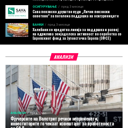
ОСИГУРУВАЊЕ
пред 3 месеци
Сава пензиско друштво нуди „Личен пензиски
советник“ за поголема поддршка на осигурениците
БАНКИ
пред 3 месеци
Халкбанк со кредитна линија за поддршка и развој
на одржлива земјоделска активност во соработка со
Европскиот фонд за Југоисточна Европа (ЕФСЕ)
АНАЛИЗИ
АНАЛИЗИ
пред 1 час
Фјучерсите на Волстрит речиси непроменети,
инвеститорите го чекаат извештајот за вработеноста