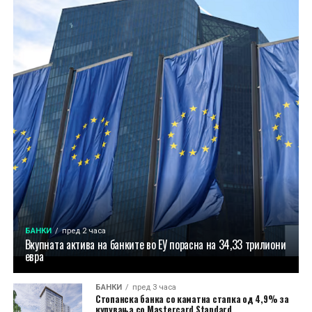
БАНКИ
пред 2 часа
Вкупната актива на банките во ЕУ порасна на 34,33 трилиони
евра
БАНКИ
пред 3 часа
Стопанска банка со каматна стапка од 4,9% за
купувања со Mastercard Standard