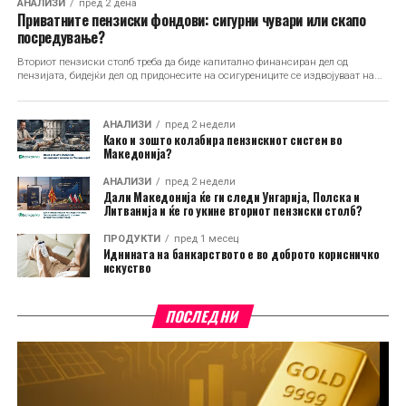
АНАЛИЗИ
пред 2 дена
Приватните пензиски фондови: сигурни чувари или скапо
посредување?
Вториот пензиски столб треба да биде капитално финансиран дел од
пензијата, бидејќи дел од придонесите на осигурениците се издвојуваат на...
АНАЛИЗИ
пред 2 недели
Како и зошто колабира пензискиот систем во
Македонија?
АНАЛИЗИ
пред 2 недели
Дали Македонија ќе ги следи Унгарија, Полска и
Литванија и ќе го укине вториот пензиски столб?
ПРОДУКТИ
пред 1 месец
Иднината на банкарството е во доброто корисничко
искуство
ПОСЛЕДНИ