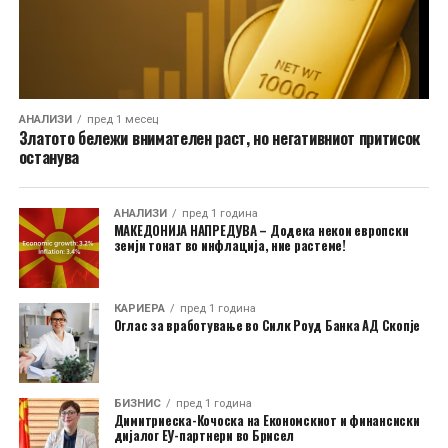
АНАЛИЗИ
пред 1 месец
Златото бележи внимателен раст, но негативниот притисок
останува
АНАЛИЗИ
пред 1 година
МАКЕДОНИЈА НАПРЕДУВА – Додека некои европски
земји тонат во инфлација, ние растеме!
КАРИЕРА
пред 1 година
Оглас за вработување во Силк Роуд Банка АД Скопје
БИЗНИС
пред 1 година
Димитриеска-Кочоска на Економскиот и финансиски
дијалог ЕУ-партнери во Брисел