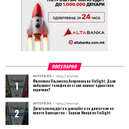
ПОПУЛАРНО
ИНТЕРВЈУА
пред 2 месеци
Филомена Пљакоска Аспровска во FinSight: Дали
мобилниот телефон ќе стане нашиот единствен
паричник?
ИНТЕРВЈУА
пред 2 месеци
Дигитализацијата и довербата се двигатели на
новото банкарство – Беркан Имери во FinSight