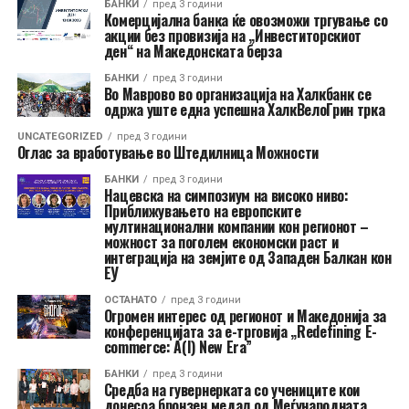
БАНКИ
пред 3 години
Комерцијална банка ќе овозможи тргување со
акции без провизија на „Инвеститорскиот
ден“ на Македонската берза
БАНКИ
пред 3 години
Во Маврово во организација на Халкбанк се
одржа уште една успешна ХалкВелоГрин трка
UNCATEGORIZED
пред 3 години
Оглас за вработување во Штедилница Можности
БАНКИ
пред 3 години
Нацевска на симпозиум на високо ниво:
Приближувањето на европските
мултинационални компании кон регионот –
можност за поголем економски раст и
интеграција на земјите од Западен Балкан кон
ЕУ
ОСТАНАТО
пред 3 години
Огромен интерес од регионот и Македонија за
конференцијата за е-трговија „Redefining E-
commerce: A(I) New Era”
БАНКИ
пред 3 години
Средба на гувернерката со учениците кои
донесоа бронзен медал од Меѓународната