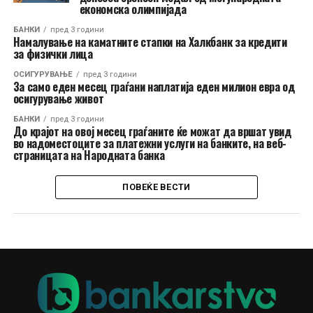
економска олимпијада
БАНКИ
пред 3 години
Намалување на каматните стапки на Халкбанк за кредити
за физички лица
ОСИГУРУВАЊЕ
пред 3 години
За само еден месец граѓани наплатија еден милион евра од
осигурување живот
БАНКИ
пред 3 години
До крајот на овој месец граѓаните ќе можат да вршат увид
во надоместоците за платежни услуги на банките, на веб-
страницата на Народната банка
ПОВЕЌЕ ВЕСТИ