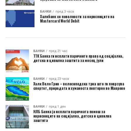
БАНКИ
пред 3 часа
Халкбанк со поволности за корисниците на
Mastercard World Debit
БАНКИ
пред 21 час
ТТК Банка ги исплати паричните права од социјална,
детска и цивилна заштита за месец јули
БАНКИ
пред 23 часа
Халк Вело Грин – велосипедска трка што ги поврзува
спортот, природата и хуманоста повторно во Маврово
БАНКИ
пред 1 ден
НЛБ Банка ја исплати паричната помош за
корисниците на социјална, детска и цивилна
заштита