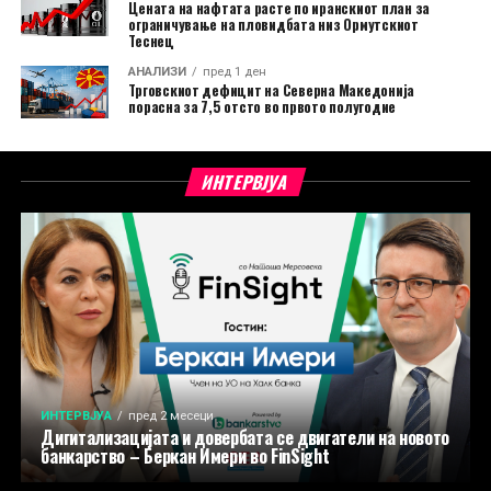
Цената на нафтата расте по иранскиот план за
ограничување на пловидбата низ Ормутскиот
Теснец
АНАЛИЗИ
пред 1 ден
Трговскиот дефицит на Северна Македонија
порасна за 7,5 отсто во првото полугодие
ИНТЕРВЈУА
ИНТЕРВЈУА
пред 2 месеци
Дигитализацијата и довербата се двигатели на новото
банкарство – Беркан Имери во FinSight