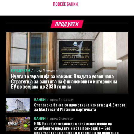
ПОВЕЌЕ БАНКИ
ПРОДУКТИ
ПРОДУКТИ
пред 3 недели
Нулта толеранција за измами: Владата усвои нова
Стратегија за заштита на финансиските интереси на
ЕУ во земјава до 2030 година
БАНКИ
пред 3 недели
Стопанска банка со промотивна камата од 4,9 отсто
за Mastercard Platinum картичката
БАНКИ
пред 3 месеци
НЛБ Банка со зголемен максимален износ на
станбените кредити и нова промоција – Без
манипулативни трошоци и трошоци за проценка