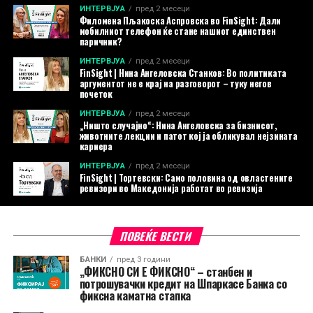
ИНТЕРВЈУА
пред 2 месеци
Филомена Пљакоска Аспровска во FinSight: Дали
мобилниот телефон ќе стане нашиот единствен
паричник?
ИНТЕРВЈУА
пред 2 месеци
FinSight | Нина Ангеловска Станков: Во политиката
аргументот не е крај на разговорот – туку негов
почеток
ИНТЕРВЈУА
пред 2 месеци
„Ништо случајно“: Нина Ангеловска за бизнисот,
животните лекции и патот кој ја обликувал нејзината
кариера
ИНТЕРВЈУА
пред 2 месеци
FinSight | Тортевски: Само половина од овластените
ревизори во Македонија работат во ревизија
ПОВЕЌЕ ВЕСТИ
БАНКИ
пред 3 години
„ФИКСНО СИ Е ФИКСНО“ – станбен и
потрошувачки кредит на Шпаркасе Банка со
фиксна каматна стапка