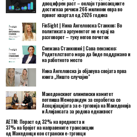
двоцифрен раст – онлајн трансакциите
достигнаа речиси 266 милиони евра во
првиот квартал од 2026 година
FinSight | Нина Ангеловска Станков: Во
политиката аргументот не е крај на
разговорот – туку негов почеток
Снежана Станковиќ | Сава пензиско:
Родителството мора да биде поддржано и
на работното место
Нина Ангеловска ја објавува својата прва
книга „Ништо случајно”
Македонскиот олимписки комитет
потпиша Меморандум за соработка со
Асоцијацијата за е-трговија на Македонија
и Алијансата за родова еднаквост
АЕТМ: Пораст од 32% на вредноста и
37% на бројот на направените трансакции
од Македонци кон странски е-трговци