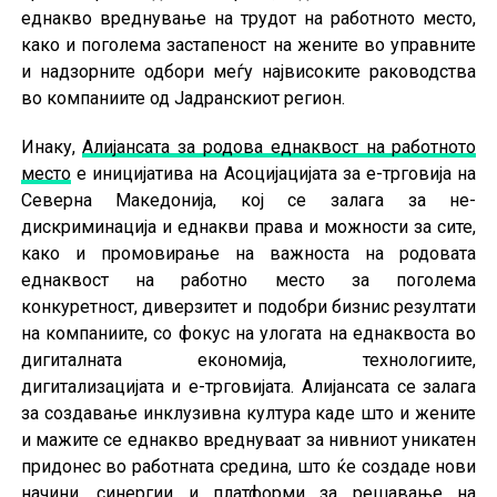
еднакво вреднување на трудот на работното место,
како и поголема застапеност на жените во управните
и надзорните одбори меѓу највисоките раководства
во компаниите од Јадранскиот регион.
Инаку,
Алијансата за родова еднаквост на работното
место
е иницијатива на Асоцијацијата за е-трговија на
Северна Македонија, кој се залага за не-
дискриминација и еднакви права и можности за сите,
како и промовирање на важноста на родовата
еднаквост на работно место за поголема
конкуретност, диверзитет и подобри бизнис резултати
на компаниите, со фокус на улогата на еднаквоста во
дигиталната економија, технологиите,
дигитализацијата и е-трговијата. Алијансата се залага
за создавање инклузивна култура каде што и жените
и мажите се еднакво вреднуваат за нивниот уникатен
придонес во работната средина, што ќе создаде нови
начини, синергии и платформи за решавање на