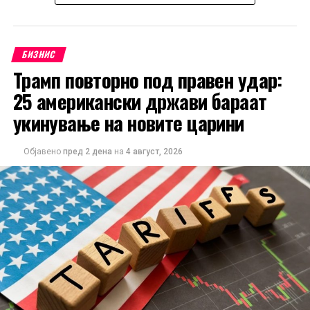
спортска опрема, патувања и рекреативни услуги.
Домаќинствата со повисоки приходи најмногу ја
намалиле ваквата потрошувачка поради зголемената
БИЗНИС
неизвесност, додека оние со пониски примања ги
Трамп повторно под правен удар:
крателе трошоците за трајни добра, ресторани и
25 американски држави бараат
кафулиња.
укинување на новите царини
Единствената категорија со раст на трошоците
останува енергијата, како резултат на повисоките
Објавено
пред 2 дена
на
4 август, 2026
цени на горивата и транспортот.
Дополнителна загриженост предизвикува фактот што
околу 40 проценти од анкетираните граѓани сметаат
дека нивните приходи нема целосно да ја надоместат
изгубената куповна моќ поради инфлацијата. Според
ЕЦБ, доколку овие очекувања се задржат,
домаќинствата би можеле да продолжат да штедат
наместо да трошат, што дополнително би го забавило
економскиот раст во еврозоната.