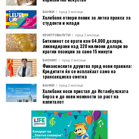
тесно да соработуваме со професорите по економија
БАНКИ
пред 2 месеци
од цела Северна Македонија. Во текот на ова
Халкбанк отвори повик за летна пракса за
патување, една порака постојано се повторуваше –
студенти и млади
потребата од професионално здружение кое ќе ги
обедини едукаторите и ќе обезбеди платформа за
КРИПТОВАЛУТИ
пред 2 месеци
Биткоинот се врати кон 64.000 долари,
соработка, професионален развој и заедничко
ликвидирани над 320 милиони долари во
дејствување. Денес сме горди што гледаме како таа
кратки позиции за само 15 минути
визија станува реалност. Веруваме дека ова
БИЗНИС
пред 2 месеци
Здружение ќе има клучна улога во зајакнувањето на
Финансиските друштва пред нови правила:
Кредитите ќе се исплаќаат само на
економската писменост, поддршката на
трансакциска сметка
професорите и создавањето нови можности за
БАНКИ
пред 2 месеци
учениците низ целата држава. ЛАИ останува
Халкбанк носи пристап до Истанбулската
посветен на поддршката на Здружението како
берза и до нови можности за раст на
капиталот
долгорочен партнер во остварувањето на овие
заеднички цели“
, Орхан Цека Извршен директор,
Либерал Алтернативен Институт.
Во иднина, ЛАИ ќе продолжи да го поддржува
Здружението и заеднички ќе