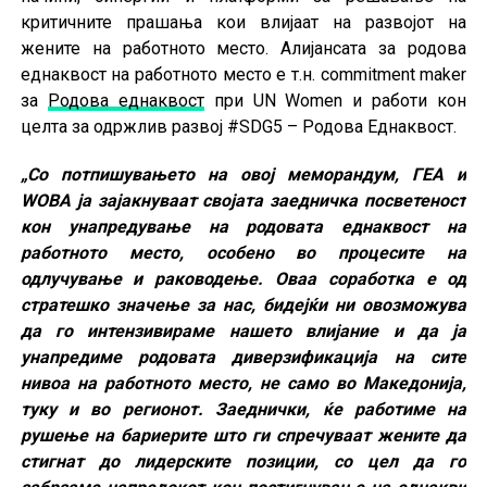
критичните прашања кои влијаат на развојот на
жените на работното место. Алијансата за родова
еднаквост на работното место е т.н. commitment maker
за
Родова еднаквост
при UN Women и работи кон
целта за одржлив развој #SDG5 – Родова Еднаквост.
„Со потпишувањето на овој меморандум, ГЕА и
WOBA ја зајакнуваат својата заедничка посветеност
кон унапредување на родовата еднаквост на
работното место, особено во процесите на
одлучување и раководење. Оваа соработка е од
стратешко значење за нас, бидејќи ни овозможува
да го интензивираме нашето влијание и да ја
унапредиме родовата диверзификација на сите
нивоа на работното место, не само во Македонија,
туку и во регионот. Заеднички, ќе работиме на
рушење на бариерите што ги спречуваат жените да
стигнат до лидерските позиции, со цел да го