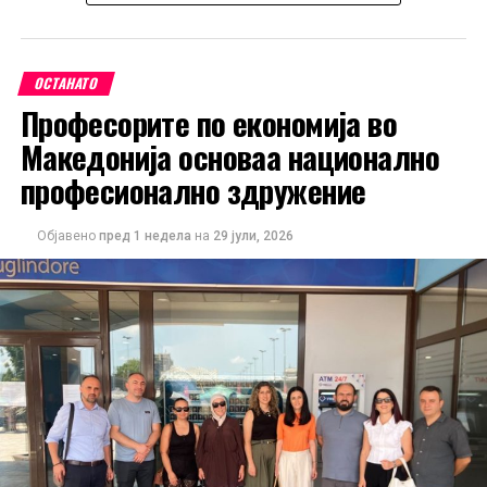
Администрацијата на Трамп ги оправдува мерките со
тврдењето дека засегнатите земји не преземаат
доволно активности за спречување на увоз на
ОСТАНАТО
производи изработени со принудна работа.
Професорите по економија во
Ова е најновото во низата правни оспорувања на
Македонија основаа национално
трговската политика на Трамп. Претходно, повеќе
професионално здружение
американски компании успеаја да издејствуваат
судски одлуки против дел од неговите царински
Објавено
пред 1 недела
на
29 јули, 2026
мерки, но администрацијата продолжи со
воведување нови ограничувања.
Подносителите на тужбата наведуваат дека, иако
американскиот закон дозволува воведување царини
во одредени случаи, историски тие биле насочени кон
конкретни земји или индустрии. Според нив,
сегашниот широк пристап, кој опфаќа речиси
целокупниот американски увоз, нема преседан и ги
надминува законските рамки.