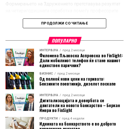
Формирањето на Здружението претставува резултат
на четиригодишната соработка помеѓу професорите
по економија од целата држава и Либерал
ПРОДОЛЖИ СО ЧИТАЊЕ
Алтернативниот Институт (ЛАИ). Преку иницијативи
како што се Националната олимпијада по економија,
Програмите за обука на наставници, EconLit Caravans и
ПОПУЛАРНО
други активности, професорите континуирано ја
ИНТЕРВЈУА
пред 2 месеци
истакнуваа потребата од професионално здружение
Филомена Пљакоска Аспровска во FinSight:
кое ќе ги обедини, ќе ја зајакне меѓусебната
Дали мобилниот телефон ќе стане нашиот
единствен паричник?
соработка, ќе го промовира професионалниот развој
и ќе обезбеди одржлива платформа за понатамошно
БИЗНИС
пред 2 месеци
Од полноќ нови цени на горивата:
унапредување на наставата по економија.
Бензините поевтинија, дизелот поскапе
Одговарајќи на оваа заедничка визија, ЛАИ го
поддржа основањето на Здружението како дел од
ИНТЕРВЈУА
пред 2 месеци
Дигитализацијата и довербата се
својата долгорочна стратегија за зајакнување на
двигатели на новото банкарство – Беркан
екосистемот за економска писменост во Северна
Имери во FinSight
Македонија.
ПРОДУКТИ
пред 4 недели
Иднината на банкарството е во доброто
„Во изминатите четири години имавме привилегија
корисничко искуство