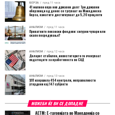
БЕРЗА
пред 11 часа
41 милион евра нов државен долг: Три државни
обврзници од денес се тргуваат на Македонска
берза, каматите достигнуваат до 5,20 проценти
АНАЛИЗИ
пред 11 часа
Приватните пензиски фондови: сигурни чувари или
скапо посредување?
АНАЛИЗИ
пред 12 часа
Доларот стабилен, инвеститорите ги очекуваат
податоците за вработеноста во САД
АНАЛИЗИ
пред 13 часа
УЈП извршила 454 контроли, неправилности
утврдени кај 147 субјекти
МОЖЕБИ ЌЕ ВИ СЕ ДОПАДНЕ
АЕТМ: Е-трговијата во Македонија со