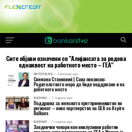
Сите објави означени со "Алијансата за родова
еднаквост на работното место – ГЕА"
ИНТЕРВЈУА
3 месеци ago
Снежана Станковиќ | Сава пензиско:
Родителството мора да биде поддржано и на
работното место
БИЗНИС
1 година ago
Поддршка за женското претприемништво во
регионот – ново партнерство на GEA со Aspire
Balkans
БИЗНИС
1 година ago
Заеднички чекори кон инклузивни работни