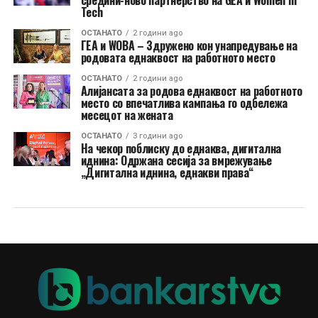
средини-ново партнерство на GEA и Women in
Tech
ОСТАНАТО
2 години ago
ГЕА и WOBA – Здружено кон унапредување на
родовата еднаквост на работното место
ОСТАНАТО
2 години ago
Алијансата за родова еднаквост на работното
место со впечатлива кампања го одбележа
месецот на жената
ОСТАНАТО
3 години ago
На чекор поблиску до еднаква, дигитална
иднина: Одржана сесија за вмрежување
„Дигитална иднина, еднакви права“