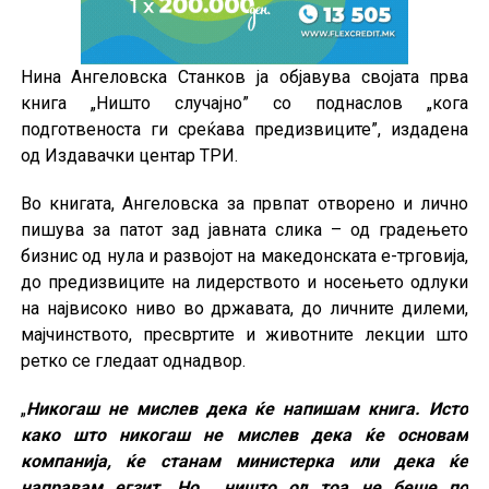
Нина Ангеловска Станков ја објавува својата прва
книга „Ништо случајно” со поднаслов „кога
подготвеноста ги среќава предизвиците”, издадена
од Издавачки центар ТРИ.
Во книгата, Ангеловска за првпат отворено и лично
пишува за патот зад јавната слика – од градењето
бизнис од нула и развојот на македонската е-трговија,
до предизвиците на лидерството и носењето одлуки
на највисоко ниво во државата, до личните дилеми,
мајчинството, пресвртите и животните лекции што
ретко се гледаат однадвор.
„
Никогаш не мислев дека ќе напишам книга. Исто
како што никогаш не мислев дека ќе основам
компанија, ќе станам министерка или дека ќе
направам егзит. Но ништо од тоа не беше по