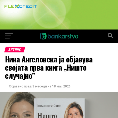
БИЗНИС
Нина Ангеловска ја објавува
својата прва книга „Ништо
случајно”
Објавено
пред 3 месеци
на
18 мај, 2026