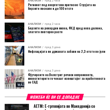
АНАЛИЗИ
пред 2 часа
Регионот под енергетски притисок: Струјата на
берзите поскапе и до 100 отсто
АНАЛИЗИ
пред 2 часа
Берзите на рекордни нивоа, ФЕД пред нова дилема,
златото повторно расте
АНАЛИЗИ
пред 3 дена
Инфлацијата во државата забави на 2,3 отсто во јули
АНАЛИЗИ
пред 3 дена
Фјучерсите на Волстрит речиси непроменети,
инвеститорите го чекаат извештајот за вработеноста
во САД
МОЖЕБИ ЌЕ ВИ СЕ ДОПАДНЕ
АЕТМ: Е-трговијата во Македонија со