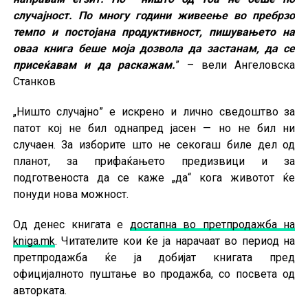
случајност. По многу години живеење во пребрзо
темпо и постојана продуктивност, пишувањето на
оваа книга беше моја дозвола да застанам, да се
присеќавам и да раскажам.
” – вели Ангеловска
Станков
„Ништо случајно” е искрено и лично сведоштво за
патот кој не бил однапред јасен — но не бил ни
случаен. За изборите што не секогаш биле дел од
планот, за прифаќањето предизвици и за
подготвеноста да се каже „да“ кога животот ќе
понуди нова можност.
Од денес книгата е
достапна во претпродажба на
kniga.mk
. Читателите кои ќе ја нарачаат во период на
претпродажба ќе ја добијат книгата пред
официјалното пуштање во продажба, со посвета од
авторката.