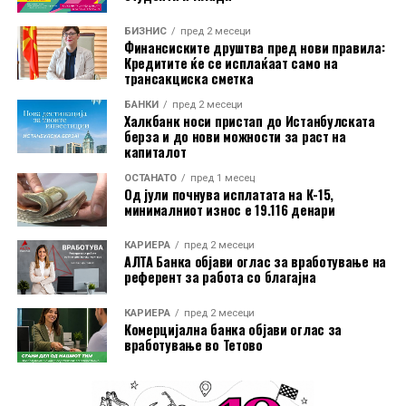
На годишно ниво, најголем раст на производствените
БИЗНИС
пред 2 месеци
Финансиските друштва пред нови правила:
цени бил регистриран во Бугарија, од 18,2 отсто.
Кредитите ќе се исплаќаат само на
Следувале Романија со 14,3 отсто и Ирска со 11,4
трансакциска сметка
отсто. Луксембург бил единствената земја во која
БАНКИ
пред 2 месеци
цените биле пониски од пред една година, и тоа за 3,2
Халкбанк носи пристап до Истанбулската
берза и до нови можности за раст на
отсто.
капиталот
Индексот на производствените цени ги следи
ОСТАНАТО
пред 1 месец
Од јули почнува исплатата на К-15,
промените на продажните цени на производите на
минималниот износ е 19.116 денари
домашниот пазар при излезот од производството. Тој
не ги опфаќа увозните производи и не претставува
КАРИЕРА
пред 2 месеци
АЛТА Банка објави оглас за вработување на
индекс на потрошувачките цени што директно ги
референт за работа со благајна
плаќаат граѓаните.
КАРИЕРА
пред 2 месеци
Комерцијална банка објави оглас за
вработување во Тетово