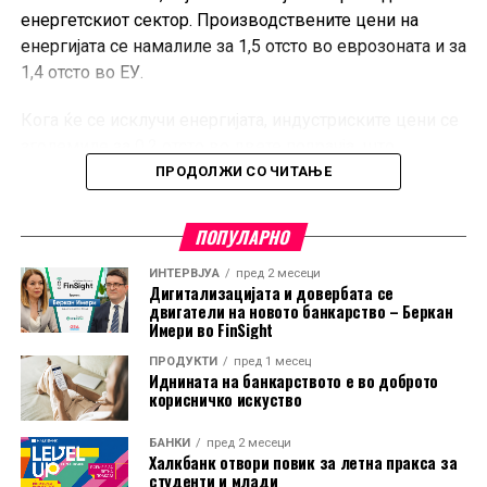
енергетскиот сектор. Производствените цени на
енергијата се намалиле за 1,5 отсто во еврозоната и за
1,4 отсто во ЕУ.
Кога ќе се исклучи енергијата, индустриските цени се
зголемиле за 0,2 отсто во двете подрачја, што
покажува дека поевтинувањето не било присутно во
ПРОДОЛЖИ СО ЧИТАЊЕ
сите индустриски категории.
ПОПУЛАРНО
Во еврозоната, цените на суровините, материјалите и
полупроизводите пораснале за 0,3 отсто, додека
ИНТЕРВЈУА
пред 2 месеци
Дигитализацијата и довербата се
капиталните и трајните потрошувачки добра
двигатели на новото банкарство – Беркан
поскапеле за по 0,2 отсто. Цените на нетрајните
Имери во FinSight
потрошувачки добра останале непроменети.
ПРОДУКТИ
пред 1 месец
Иднината на банкарството е во доброто
И покрај месечниот пад, цените на енергијата во ЕУ во
корисничко искуство
јуни биле за 10 отсто повисоки во споредба со истиот
БАНКИ
пред 2 месеци
месец минатата година. Во еврозоната годишниот
Халкбанк отвори повик за летна пракса за
раст изнесувал 8,8 отсто.
студенти и млади