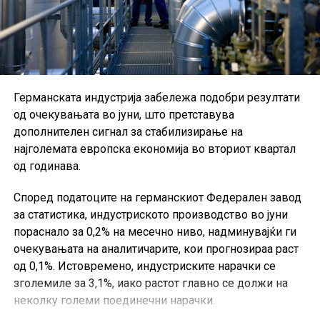
Германската индустрија забележа подобри резултати
од очекувањата во јуни, што претставува
дополнителен сигнал за стабилизирање на
најголемата европска економија во вториот квартал
од годинава.
Според податоците на германскиот Федерален завод
за статистика, индустриското производство во јуни
пораснало за 0,2% на месечно ниво, надминувајќи ги
очекувањата на аналитичарите, кои прогнозираа раст
од 0,1%. Истовремено, индустриските нарачки се
зголемиле за 3,1%, иако растот главно се должи на
неколку големи поединечни нарачки.