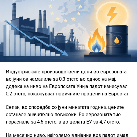
сметководители, финансии и даночни советници,
Туристичко-угостителската комора, Услужната
комора, ЕнергоКом, Комората на интегрирано
приватно здравство, Комората за трговија и
дистрибуција, Комората за индустрија и развој и
Комората за превенција, заштита од пожари и кризен
менаџмент.
Во рамки на Сојузот активно работат и групациите за
Индустриските производствени цени во еврозоната
проекти, за игри на среќа и за стартапи.
во јуни се намалиле за 0,3 отсто во однос на мај,
Од ССКМ посочуваат дека остануваат посветени на
додека на ниво на Европската Унија падот изнесувал
создавање современ и обединет коморски систем,
0,2 отсто, покажуваат првичните процени на Евростат.
кој ќе придонесува за подобрување на деловната
Сепак, во споредба со јуни минатата година, цените
клима, развој на претприемништвото и поголема
останале значително повисоки. Во еврозоната тие
конкурентност на македонските компании.
пораснале за 4,6 отсто, а во целата ЕУ за 4,7 отсто.
На месечно ниво, најголемо влијание врз падот имал