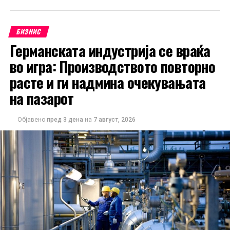
БИЗНИС
Германската индустрија се враќа
во игра: Производството повторно
расте и ги надмина очекувањата
на пазарот
Објавено
пред 3 дена
на
7 август, 2026