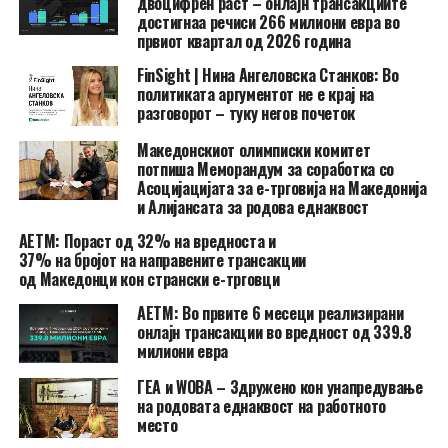
двоцифрен раст – онлајн трансакциите
достигнаа речиси 266 милиони евра во
првиот квартал од 2026 година
FinSight | Нина Ангеловска Станков: Во
политиката аргументот не е крај на
разговорот – туку негов почеток
Македонскиот олимписки комитет
потпиша Меморандум за соработка со
Асоцијацијата за е-трговија на Македонија
и Алијансата за родова еднаквост
АЕТМ: Пораст од 32% на вредноста и
37% на бројот на направените трансакции
од Македонци кон странски е-трговци
АЕТМ: Во првите 6 месеци реализирани
онлајн трансакции во вредност од 339.8
милиони евра
ГЕА и WOBA – Здружено кон унапредување
на родовата еднаквост на работното
место