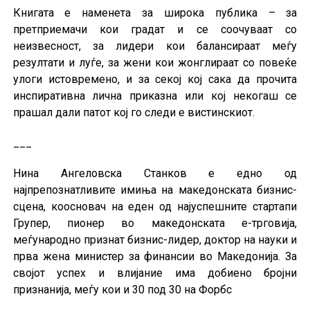
Книгата е наменета за широка публика – за
претприемачи кои градат и се соочуваат со
неизвесност, за лидери кои балансираат меѓу
резултати и луѓе, за жени кои жонглираат со повеќе
улоги истовремено, и за секој кој сака да прочита
инспиративна лична приказна или кој некогаш се
прашал дали патот кој го следи е вистинскиот.
___
Нина Ангеловска Станков е едно од
најпрепознатливите имиња на македонската бизнис-
сцена, коосновач на еден од најуспешните стартапи
Групер, пионер во македонската е-трговија,
меѓународнo признат бизнис-лидер, доктор на науки и
прва жена министер за финансии во Македонија. За
својот успех и влијание има добиено бројни
признанија, меѓу кои и 30 под 30 на Форбс