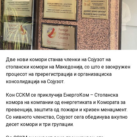
Две нови комори станаа членки на Сојузот на
стопански комори на Македонија, со што е заокружен
процесот на пререгистрација и организациска
консолидација на Сојузот.
Кон ССКМ се приклучија ЕнергоКом – Стопанска
комора на компании од енергетиката и Комората за
превенција, заштита од пожари и кризен менаџмент.
Со нивното членство, Сојузот сега обединува вкупно
десет комори и три групации.