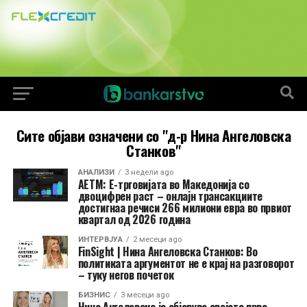
Сите објави означени со "д-р Нина Ангеловска
Станков"
АНАЛИЗИ
3 недели ago
АЕТМ: Е-трговијата во Македонија со
двоцифрен раст – онлајн трансакциите
достигнаа речиси 266 милиони евра во првиот
квартал од 2026 година
ИНТЕРВЈУА
2 месеци ago
FinSight | Нина Ангеловска Станков: Во
политиката аргументот не е крај на разговорот
– туку негов почеток
БИЗНИС
3 месеци ago