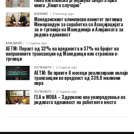
Нина Ангеловска ја објавува својата прва
книга „Ништо случајно”
БИЗНИС
9 месеци ago
Македонскиот олимписки комитет потпиша
Меморандум за соработка со Асоцијацијата
за е-трговија на Македонија и Алијансата за
родова еднаквост
АНАЛИЗИ
1 година ago
АЕТМ: Пораст од 32% на вредноста и 37% на бројот на
направените трансакции од Македонци кон странски е-
трговци
ОСТАНАТО
2 години ago
АЕТМ: Во првите 6 месеци реализирани онлајн
трансакции во вредност од 339.8 милиони
евра
ОСТАНАТО
2 години ago
ГЕА и WOBA – Здружено кон унапредување на
родовата еднаквост на работното место