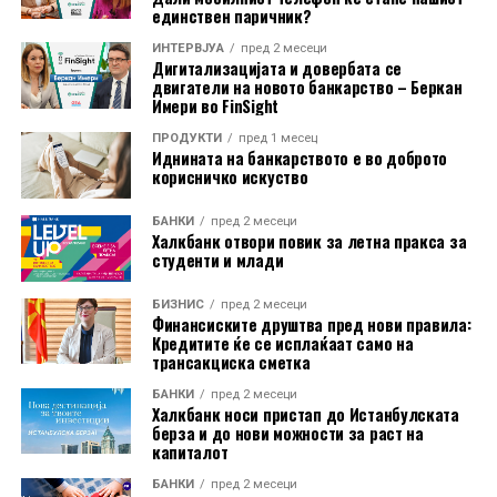
единствен паричник?
ИНТЕРВЈУА
пред 2 месеци
Дигитализацијата и довербата се
двигатели на новото банкарство – Беркан
Имери во FinSight
Новинар: Наташа Мерсовска
ПРОДУКТИ
пред 1 месец
Иднината на банкарството е во доброто
корисничко искуство
БАНКИ
пред 2 месеци
Халкбанк отвори повик за летна пракса за
студенти и млади
БИЗНИС
пред 2 месеци
Финансиските друштва пред нови правила:
Кредитите ќе се исплаќаат само на
трансакциска сметка
БАНКИ
пред 2 месеци
Халкбанк носи пристап до Истанбулската
берза и до нови можности за раст на
капиталот
БАНКИ
пред 2 месеци