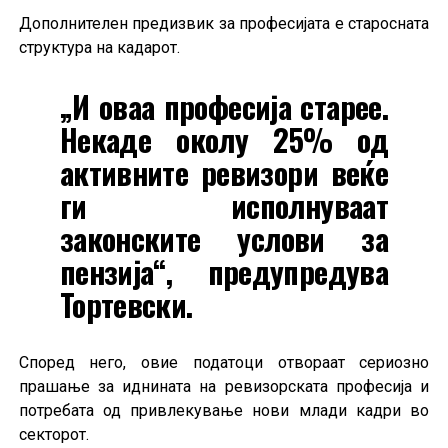
Дополнителен предизвик за професијата е старосната
структура на кадарот.
„И оваа професија старее.
Некаде околу 25% од
активните ревизори веќе
ги исполнуваат
законските услови за
пензија“, предупредува
Тортевски.
Според него, овие податоци отвораат сериозно
прашање за иднината на ревизорската професија и
потребата од привлекување нови млади кадри во
секторот.