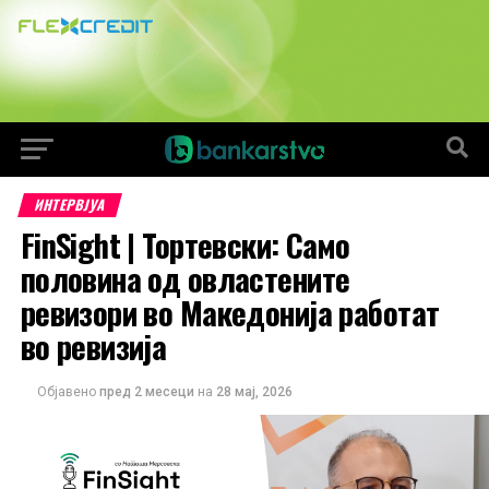
ИНТЕРВЈУА
FinSight | Тортевски: Само
половина од овластените
ревизори во Македонија работат
во ревизија
Објавено
пред 2 месеци
на
28 мај, 2026