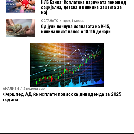
НЛБ Банка: Исплатена паричната помош од
социјална, детска и цивилна заштита за
мај
ОСТАНАТО
пред 1 месец
Од јули почнува исплатата на К-15,
минималниот износ е 19.116 денари
Зборувајќи за периодот кога ја извршуваше
АНАЛИЗИ
2 недели ago
функцијата министерка, таа признава дека искуството
Фершпед АД ќе исплати повисока дивиденда за 2025
година
од приватниот сектор не секогаш било лесно
применливо во политиката.
„Мислам дека во некои ситуации можев да бидам
уште подипломатична на почетокот и потрпелива.