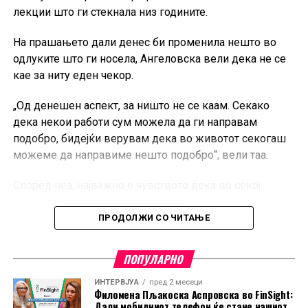
лекции што ги стекнала низ годините.
трансакции, како и очекувањата за тоа како ќе
изгледаат плаќањата во следната деценија.
На прашањето дали денес би променила нешто во
одлуките што ги носела, Ангеловска вели дека не се
Дополнително, се разговара и за трансформацијата на
кае за ниту еден чекор.
банките во дигиталната ера, односно дали
финансиските институции постепено стануваат
„Од денешен аспект, за ништо не се каам. Секако
технолошки компании, како и за активностите на
дека некои работи сум можела да ги направам
Casys во областа на родовата еднаквост и
подобро, бидејќи верувам дека во животот секогаш
намалувањето на разликите меѓу мажите и жените на
можеме да направиме нешто подобро“, вели таа.
работното место.
Според неа, најважно е чувството дека во секој
Новата епизода на
FinSight
е достапна на YouTube
момент го дала својот максимум.
каналот на Банкарство.
ПРОДОЛЖИ СО ЧИТАЊЕ
„Главното чувство кое го имав и тогаш, а и сега
додека ја пишував книгата, е дека сум го дала мојот
ПОПУЛАРНО
апсолутен максимум во секоја дадена околност“,
посочува Ангеловска.
ИНТЕРВЈУА
пред 2 месеци
Филомена Пљакоска Аспровска во FinSight:
Дали мобилниот телефон ќе стане нашиот