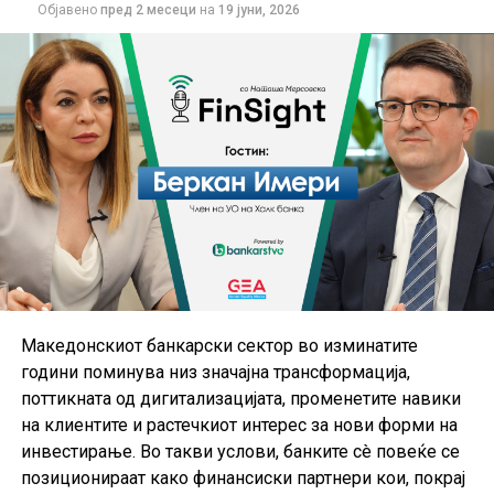
Објавено
пред 2 месеци
на
19 јуни, 2026
Македонскиот банкарски сектор во изминатите
години поминува низ значајна трансформација,
поттикната од дигитализацијата, променетите навики
на клиентите и растечкиот интерес за нови форми на
инвестирање. Во такви услови, банките сè повеќе се
позиционираат како финансиски партнери кои, покрај