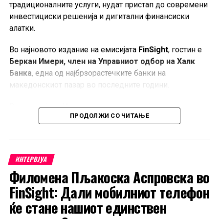
традиционалните услуги, нудат пристап до современи
инвестициски решенија и дигитални финансиски
алатки.
Во најновото издание на емисијата
FinSight
, гостин е
Беркан Имери, член на Управниот одбор на Халк
Банка
, една од најбрзорастечките банки на
македонскиот пазар во последните години.
Во интервјуто, Имери говори за развојниот пат на
ПРОДОЛЖИ СО ЧИТАЊЕ
банката, промените во финансиското однесување на
граѓаните и компаниите, како и за предизвиците и
можностите што ги носи новата економска реалност.
ИНТЕРВЈУА
Посебен акцент е ставен на сè поголемиот интерес на
Филомена Пљакоска Аспровска во
домашните инвеститори за вложување во хартии од
вредност на меѓународните пазари, тема која добива
FinSight: Дали мобилниот телефон
на значење во услови на глобализирани финансиски
ќе стане нашиот единствен
текови и потреба од диверзификација на