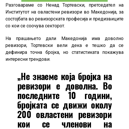
Разговараме со Ненад Тортевски, претседател на
Институтот на овластени ревизори во Македонија, за
состојбата во ревизорската професија и предизвиците
со кои се соочува секторот.
На прашањето дали Македонија има доволно
ревизори, Тортевски вели дека е тешко да се
дефинира точна бројка, но статистиката покажува
интересни трендови.
„Не знаеме која бројка на
ревизори е доволна. Во
последните 10 години,
бројката се движи околу
200 овластени ревизори
кои се членови на