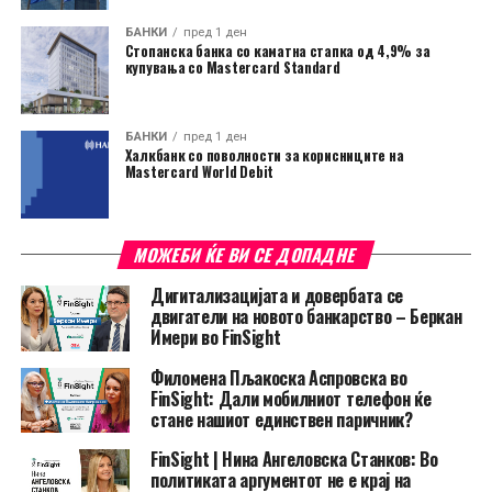
БАНКИ
пред 1 ден
Стопанска банка со каматна стапка од 4,9% за
купувања со Mastercard Standard
БАНКИ
пред 1 ден
Халкбанк со поволности за корисниците на
Mastercard World Debit
МОЖЕБИ ЌЕ ВИ СЕ ДОПАДНЕ
Дигитализацијата и довербата се
двигатели на новото банкарство – Беркан
Имери во FinSight
Филомена Пљакоска Аспровска во
FinSight: Дали мобилниот телефон ќе
стане нашиот единствен паричник?
FinSight | Нина Ангеловска Станков: Во
политиката аргументот не е крај на