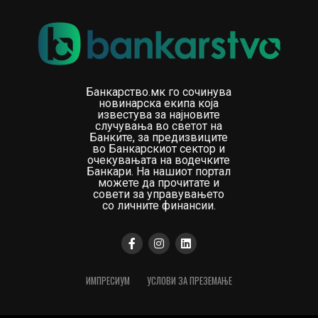
Доаѓав од приватен сектор каде што работите се
одвиваат многу побрзо и каде што, ако има
аргументи, разговорот завршува и започнува
реализацијата“, објаснува таа.
Но, политиката функционира по поинакви правила.
Банкарство.мк го сочинува
новинарска екипа која
известува за најновите
„Во политиката аргументот е само почетокот на
случувања во светот на
разговорот“, вели Ангеловска.
Банките, за предизвиците
во Банкарскиот сектор и
очекувањата на водечките
Таа открива и една порака што ја добила кога стапила
Банкари. На нашиот портал
на функцијата министерка, а која останала како една
можете да прочитате и
совети за управувањето
од најважните животни лекции.
со личните финансии.
„Еден пријател ми напиша: ‘Пливај како делфин во
морето на ајкули’. Мислам дека тоа е една од
лекциите што ги научив“, заклучува Ангеловска во
разговорот за FinSight.
ИМПРЕСИУМ
УСЛОВИ ЗА ПРЕЗЕМАЊЕ