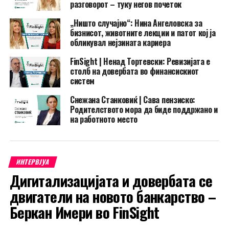
разговорот – туку негов почеток
„Ништо случајно“: Нина Ангеловска за
бизнисот, животните лекции и патот кој ја
обликувал нејзината кариера
FinSight | Ненад Тортевски: Ревизијата е
столб на довербата во финансискиот
систем
Снежана Станковиќ | Сава пензиско:
Родителството мора да биде поддржано и
на работното место
ИНТЕРВЈУА
Дигитализацијата и довербата се
двигатели на новото банкарство –
Беркан Имери во FinSight