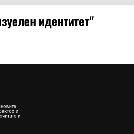
изуелен идентитет"
јновите
сектор и
очитате и