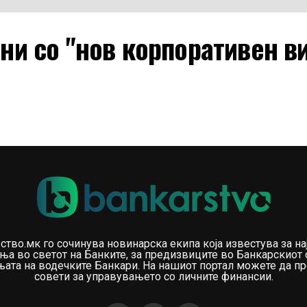
ени со "нов корпоративен в
ство.мк го сочинува новинарска екипа која известува за на
ња во светот на Банките, за предизвиците во Банкарскиот 
ата на водечките Банкари. На нашиот портал можете да пр
совети за управувањето со личните финансии.