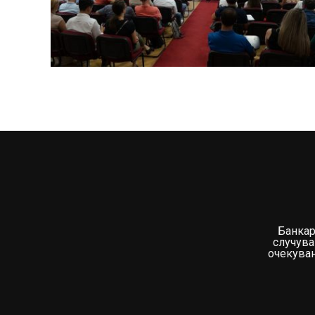
Банкар
случува
очекувањ