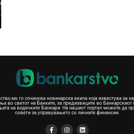
ство.мк го сочинува новинарска екипа која известува за на
ња во светот на Банките, за предизвиците во Банкарскиот 
ата на водечките Банкари. На нашиот портал можете да пр
совети за управувањето со личните финансии.