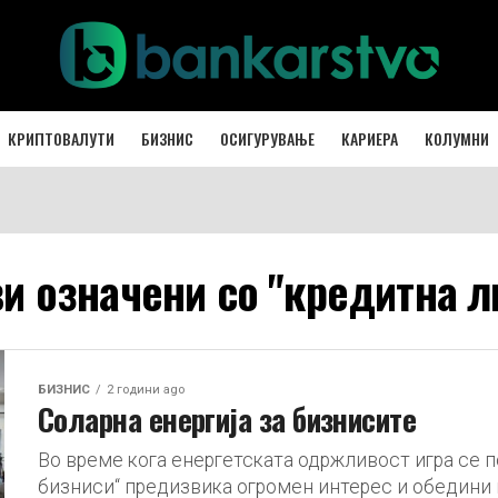
КРИПТОВАЛУТИ
БИЗНИС
ОСИГУРУВАЊЕ
КАРИЕРА
КОЛУМНИ
ви означени со "кредитна ли
БИЗНИС
2 години ago
Соларна енергија за бизнисите
Во време кога енергетската одржливост игра се по
бизниси“ предизвика огромен интерес и обедини на