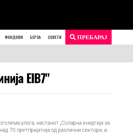
ФОНДОВИ
БЕРЗА
СОВЕТИ
ПРЕБАРАЈ
нија EIB7"
голема улога, настанот „Соларна енергија за
д 70 претпријатија од различни сектори, и...