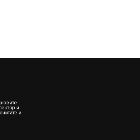
јновите
сектор и
очитате и