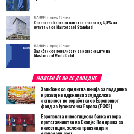
БАНКИ
пред 18 часа
Стопанска банка со каматна стапка од 4,9% за
купувања со Mastercard Standard
БАНКИ
пред 19 часа
Халкбанк со поволности за корисниците на
Mastercard World Debit
МОЖЕБИ ЌЕ ВИ СЕ ДОПАДНЕ
Халкбанк со кредитна линија за поддршка
и развој на одржлива земјоделска
активност во соработка со Европскиот
фонд за Југоисточна Европа (ЕФСЕ)
Европската инвестициска банка отвора
претставништво во Скопје: Поддршка за
инвестиции, зелена транзиција и
економски раст