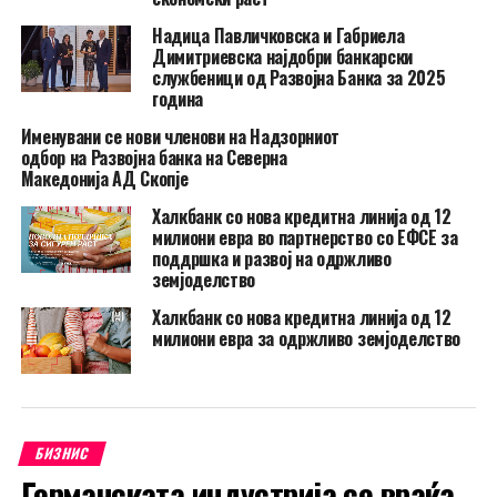
Надица Павличковска и Габриела
Димитриевска најдобри банкарски
службеници од Развојна Банка за 2025
година
Именувани се нови членови на Надзорниот
одбор на Развојна банка на Северна
Македонија АД Скопје
Халкбанк со нова кредитна линија од 12
милиони евра во партнерство со ЕФСЕ за
поддршка и развој на одржливо
земјоделство
Халкбанк со нова кредитна линија од 12
милиони евра за одржливо земјоделство
БИЗНИС
Германската индустрија се враќа