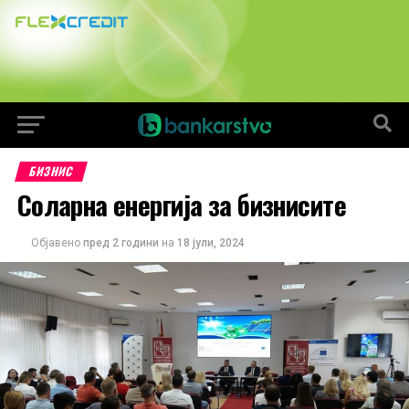
БИЗНИС
Соларна енергија за бизнисите
Објавено
пред 2 години
на
18 јули, 2024