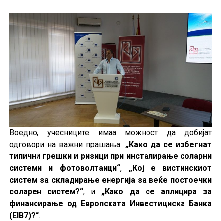
Воедно, учесниците имаа можност да добијат
одговори на важни прашања:
„Како да се избегнат
типични грешки и ризици при инсталирање соларни
системи и фотоволтаици“
,
„Кој е вистинскиот
систем за складирање енергија за веќе постоечки
соларен систем?“
, и
„Како да се аплицира за
финансирање од Европската Инвестициска Банка
(EIB7)?“
.