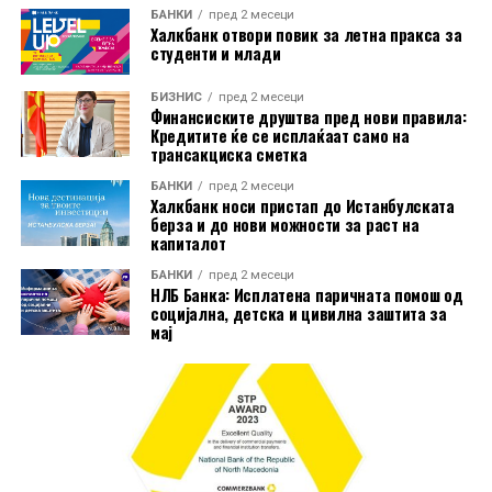
отсто. Луксембург бил единствената земја во која
БАНКИ
пред 2 месеци
цените биле пониски од пред една година, и тоа за 3,2
Халкбанк отвори повик за летна пракса за
студенти и млади
отсто.
БИЗНИС
пред 2 месеци
Индексот на производствените цени ги следи
Финансиските друштва пред нови правила:
промените на продажните цени на производите на
Кредитите ќе се исплаќаат само на
трансакциска сметка
домашниот пазар при излезот од производството. Тој
не ги опфаќа увозните производи и не претставува
БАНКИ
пред 2 месеци
Халкбанк носи пристап до Истанбулската
индекс на потрошувачките цени што директно ги
берза и до нови можности за раст на
плаќаат граѓаните.
капиталот
БАНКИ
пред 2 месеци
НЛБ Банка: Исплатена паричната помош од
социјална, детска и цивилна заштита за
мај