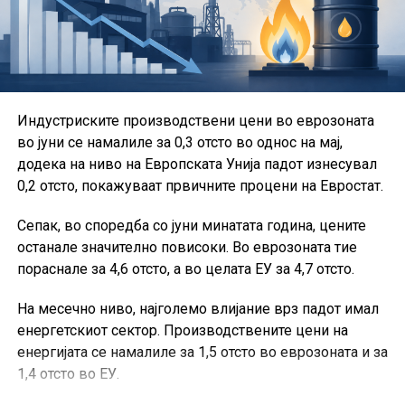
дистрибуција, Комората за индустрија и развој и
Комората за превенција, заштита од пожари и кризен
менаџмент.
Во рамки на Сојузот активно работат и групациите за
Индустриските производствени цени во еврозоната
проекти, за игри на среќа и за стартапи.
во јуни се намалиле за 0,3 отсто во однос на мај,
Од ССКМ посочуваат дека остануваат посветени на
додека на ниво на Европската Унија падот изнесувал
создавање современ и обединет коморски систем,
0,2 отсто, покажуваат првичните процени на Евростат.
кој ќе придонесува за подобрување на деловната
Сепак, во споредба со јуни минатата година, цените
клима, развој на претприемништвото и поголема
останале значително повисоки. Во еврозоната тие
конкурентност на македонските компании.
пораснале за 4,6 отсто, а во целата ЕУ за 4,7 отсто.
На месечно ниво, најголемо влијание врз падот имал
енергетскиот сектор. Производствените цени на
енергијата се намалиле за 1,5 отсто во еврозоната и за
1,4 отсто во ЕУ.