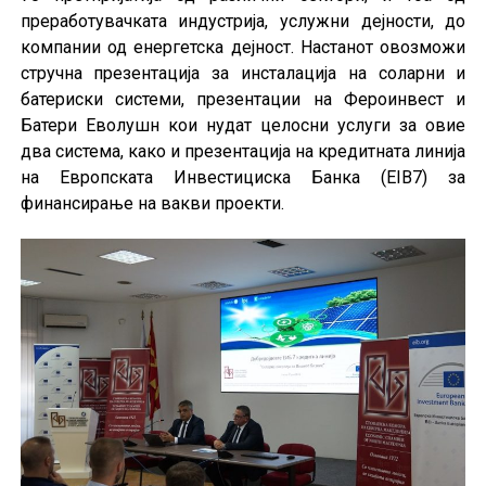
преработувачката индустрија, услужни дејности, до
компании од енергетска дејност. Настанот овозможи
стручна презентација за инсталација на соларни и
батериски системи, презентации на Фероинвест и
Батери Еволушн кои нудат целосни услуги за овие
два система, како и презентација на кредитната линија
на Европската Инвестициска Банка (EIB7) за
финансирање на вакви проекти.