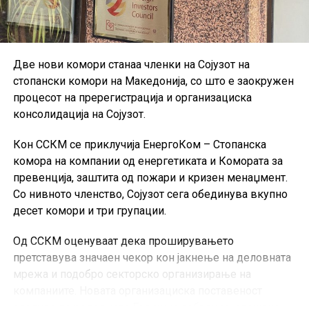
Две нови комори станаа членки на Сојузот на
стопански комори на Македонија, со што е заокружен
процесот на пререгистрација и организациска
консолидација на Сојузот.
Кон ССКМ се приклучија ЕнергоКом – Стопанска
комора на компании од енергетиката и Комората за
превенција, заштита од пожари и кризен менаџмент.
Со нивното членство, Сојузот сега обединува вкупно
десет комори и три групации.
Од ССКМ оценуваат дека проширувањето
претставува значаен чекор кон јакнење на деловната
мрежа и подобро секторско организирање на
компаниите. Новата организациска поставеност
следува по редовното Годишно собрание, одржано