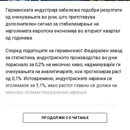
Германската индустрија забележа подобри резултати
од очекувањата во јуни, што претставува
дополнителен сигнал за стабилизирање на
најголемата европска економија во вториот квартал
од годинава.
Според податоците на германскиот Федерален завод
за статистика, индустриското производство во јуни
пораснало за 0,2% на месечно ниво, надминувајќи ги
очекувањата на аналитичарите, кои прогнозираа раст
од 0,1%. Истовремено, индустриските нарачки се
зголемиле за 3,1%, иако растот главно се должи на
неколку големи поединечни нарачки.
Позитивни сигнали пристигнаа и од надворешната
трговија. Германскиот извоз во јуни се зголемил за
ПРОДОЛЖИ СО ЧИТАЊЕ
0,9% во однос на претходниот месец, значително над
очекувањата од 0,2%, додека увозот пораснал за 4,4%.