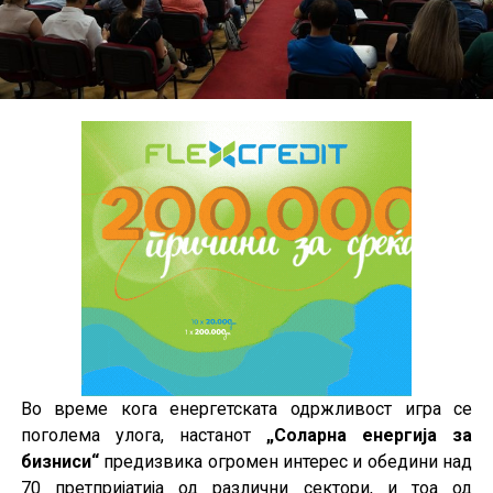
Во време кога енергетската одржливост игра се
поголема улога, настанот
„Соларна енергија за
бизниси“
предизвика огромен интерес и обедини над
70 претпријатија од различни сектори, и тоа од