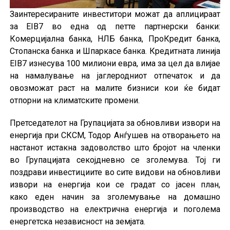
Заинтересираните инвеститори можат да аплицираат
за EIB7 во една од петте партнерски банки:
Комерцијална банка, НЛБ банка, ПроКредит банка,
Стопанска банка и Шпаркасе банка. Кредитната линија
EIB7 изнесува 100 милиони евра, има за цел да влијае
на намалување на јаглеродниот отпечаток и да
овозможат раст на малите бизниси кои ќе бидат
отпорни на климатските промени.
Претседателот на Групацијата за обновливи извори на
енергија при СКСМ, Тодор Анѓушев на отворањето на
настанот истакна задоволство што бројот на членки
во Групацијата секојдневно се зголемува. Тој ги
поздрави инвестициите во сите видови на обновливи
извори на енергија кои се градат со јасен план,
како еден начин за зголемување на домашно
производство на електрична енергија и поголема
енергетска независност на земјата.