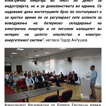
електрична енергија во текот на денот за
индустријата, но и за домаќинствата во иднина. Се
надеваме дека институциите брзо ќе постапуваат и
за кратко време ќе се регулираат сите аспекти за
воведување на батериско складирање на
електрична енергија и со поголем капацитет во
интерес на целото општество и електро-
енергетскиот систем”
, нагласи Тодор Анѓушев.
Александро Василевски од Батери Еволушн изјави: