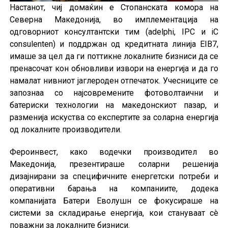
Настанот, чиј домаќин е Стопанската комора на
Северна Македонија, во имплементација на
одговорниот консултантски тим (adelphi, IPC и iC
consulenten) и поддржан од кредитната линија EIB7,
имаше за цел да ги поттикне локалните бизниси да се
пренасочат кон обновливи извори на енергија и да го
намалат нивниот јаглероден отпечаток. Учесниците се
запознаа со најсовремените фотоволтаични и
батериски технологии на македонскиот пазар, и
разменија искуства со експертите за соларна енергија
од локалните производители.
Фероинвест, како водечки производител во
Македонија, презентираше соларни решенија
дизајнирани за специфичните енергетски потреби и
оперативни барања на компаниите, додека
компанијата Батери Еволушн се фокусираше на
системи за складирање енергија, кои стануваат сè
поважни за локалните бизниси.