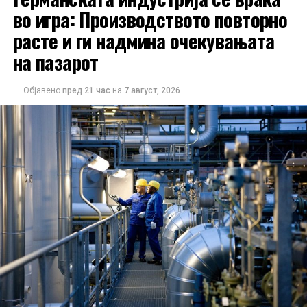
во игра: Производството повторно
расте и ги надмина очекувањата
на пазарот
Објавено
пред 21 час
на
7 август, 2026