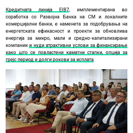
Кредитната линија EIB7
, имплементирана во
соработка со Развојна Банка на СМ и локалните
комерцијални банки, е наменета за подобрувања на
енергетската ефикасност и проекти за обновлива
енергија за микро, мали и средно-капитализирани
компании
и нуди атрактивни услови за финансирање
како што се повластени каматни стапки, опција за
грејс период и долги рокови за исплата
.