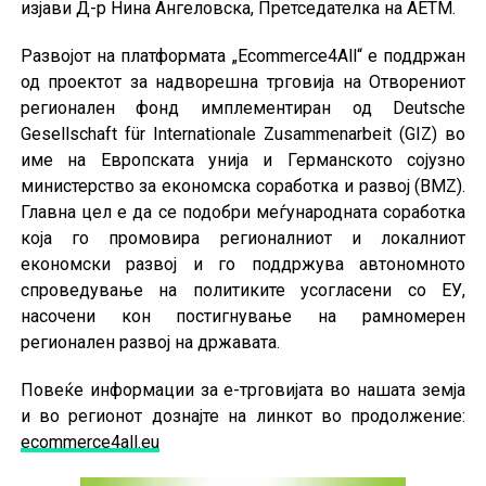
изјави Д-р Нина Ангеловска, Претседателка на АЕТМ.
Развојот на платформата „Ecommerce4All“ е поддржан
од проектот за надворешна трговија на Oтворениот
регионален фонд имплементиран од Deutsche
Gesellschaft für Internationale Zusammenarbeit (GIZ) во
име на Европската унија и Германското сојузно
министерство за економска соработка и развој (BMZ).
Главна цел е да се подобри меѓународната соработка
која го промовира регионалниот и локалниот
економски развој и го поддржува автономното
спроведување на политиките усогласени со ЕУ,
насочени кон постигнување на рамномерен
регионален развој на државата.
Повеќе информации за е-трговијата во нашата земја
и во регионот дознајте на линкот во продолжение:
ecommerce4all.eu