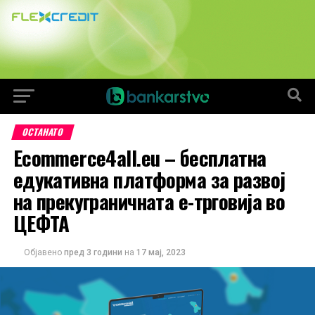
ОСТАНАТО
Еcommerce4all.eu – бесплатна
едукативна платформа за развој
на прекуграничната е-трговија во
ЦЕФТА
Објавено
пред 3 години
на
17 мај, 2023