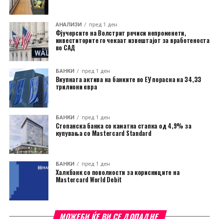
АНАЛИЗИ
пред 1 ден
Фјучерсите на Волстрит речиси непроменети,
инвеститорите го чекаат извештајот за вработеноста
во САД
БАНКИ
пред 1 ден
Вкупната актива на банките во ЕУ порасна на 34,33
трилиони евра
БАНКИ
пред 1 ден
Стопанска банка со каматна стапка од 4,9% за
купувања со Mastercard Standard
БАНКИ
пред 1 ден
Халкбанк со поволности за корисниците на
Mastercard World Debit
МОЖЕБИ ЌЕ ВИ СЕ ДОПАДНЕ