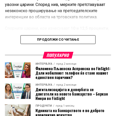
увозни царини. Според нив, мерките претставуваат
незаконско проширување на претседателските
ингеренции во областа на трговската политика.
Спорните царини, кои изнесуваат
10 и 12,5 проценти
,
стапија во сила на 24 јули и се однесуваат на увоз од
ПРОДОЛЖИ СО ЧИТАЊЕ
60 трговски партнери, меѓу кои е и Европската Унија.
Администрацијата на Трамп ги оправдува мерките со
тврдењето дека засегнатите земји не преземаат
ПОПУЛАРНО
доволно активности за спречување на увоз на
ИНТЕРВЈУА
пред 2 месеци
производи изработени со принудна работа.
Филомена Пљакоска Аспровска во FinSight:
Дали мобилниот телефон ќе стане нашиот
Ова е најновото во низата правни оспорувања на
единствен паричник?
трговската политика на Трамп. Претходно, повеќе
ИНТЕРВЈУА
пред 2 месеци
Дигитализацијата и довербата се
американски компании успеаја да издејствуваат
двигатели на новото банкарство – Беркан
судски одлуки против дел од неговите царински
Имери во FinSight
мерки, но администрацијата продолжи со
ПРОДУКТИ
пред 1 месец
воведување нови ограничувања.
Иднината на банкарството е во доброто
корисничко искуство