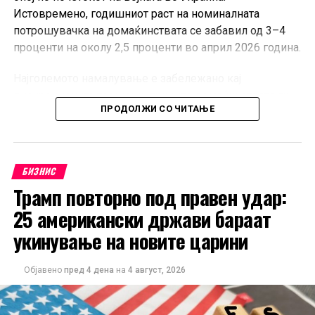
Истовремено, годишниот раст на номиналната
потрошувачка на домаќинствата се забавил од 3–4
проценти на околу 2,5 проценти во април 2026 година.
Најголемото намалување е забележано кај
дискреционите трошоци, при што домаќинствата ги
ПРОДОЛЖИ СО ЧИТАЊЕ
одложуваат купувањата на луксузна облека, обувки,
спортска опрема, патувања и рекреативни услуги.
Домаќинствата со повисоки приходи најмногу ја
намалиле ваквата потрошувачка поради зголемената
БИЗНИС
неизвесност, додека оние со пониски примања ги
Трамп повторно под правен удар:
крателе трошоците за трајни добра, ресторани и
25 американски држави бараат
кафулиња.
укинување на новите царини
Единствената категорија со раст на трошоците
останува енергијата, како резултат на повисоките
Објавено
пред 4 дена
на
4 август, 2026
цени на горивата и транспортот.
Дополнителна загриженост предизвикува фактот што