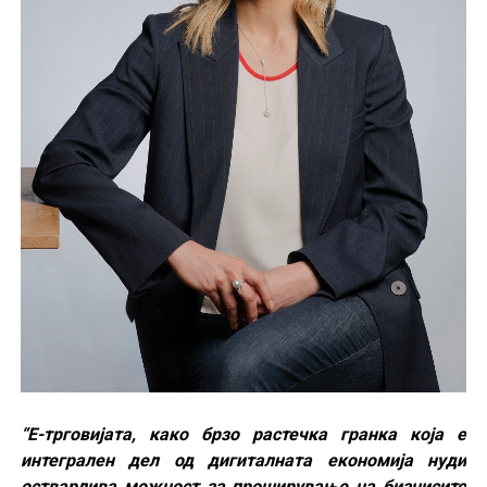
“Е-трговијата, како брзо растечка гранка која е
интегрален дел од дигиталната економија нуди
остварлива можност за проширување на бизнисите