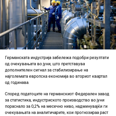
Германската индустрија забележа подобри резултати
од очекувањата во јуни, што претставува
дополнителен сигнал за стабилизирање на
најголемата европска економија во вториот квартал
од годинава.
Според податоците на германскиот Федерален завод
за статистика, индустриското производство во јуни
пораснало за 0,2% на месечно ниво, надминувајќи ги
очекувањата на аналитичарите, кои прогнозираа раст