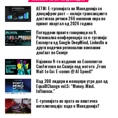
АЕТМ: Е-трговијата во Македонија со
двоцифрен раст – онлајн трансакциите
достигнаа речиси 266 милиони евра во
првиот квартал од 2026 година
Потврдени првите говорници на 9.
Регионална конференција за е-трговија:
Експерти од Google DeepMind, LinkedIn и
други водечки регионални компании
доаѓаат во Скопје
Најавено 9-то издание на Ecommerce
Conference во Скопје под мотото „From
Wait to Go: E-comm @ AI Speed!“
Над 200 лидери и менаџери утре дел од
EqualXChange vol.5: “Money. Mind.
Influence.”
Е-трговијата во ерата на вештачка
интелигенција: каде е Македонија?