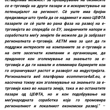
со е-трговија на други пазари и и искористување на
потенцијалот на регионот. Сè уште има бројни
предизвици што треба да се надминат и иако ЦЕФТА
пазарите се сè уште во рана фаза на развој на е-
трговијата во споредба со ЕУ, заедничките напори и
соработката меѓу земјите би можеле да ја забрзаат
регионалната е-трговија. АЕТМ има за цел да ги
поддржи интересите на компаниите за е-трговија и
на сите засегнати компании и организации, да
придонесе кон зголемување на знаењето за е-
трговија и да ги намали и елиминира бариерите кои
го ограничуваат растот и развојот на индустријата.
Регионалната веб платформа ecommerce4all.eu, е
насочена токму кон зголемување на знаењето за е-
трговија како во нашата земја, така и во останатите
пазари од ЦЕФТА, но и кон подобрување на
меѓународната соработка која го промовира
регионалниот и локалниот економски развој.”
–