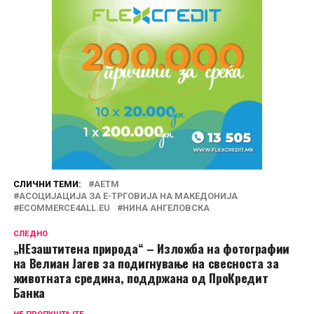
СЛИЧНИ ТЕМИ:
АЕТМ
АСОЦИЈАЦИЈА ЗА Е-ТРГОВИЈА НА МАКЕДОНИЈА
ЕCOMMERCE4ALL.EU
НИНА АНГЕЛОВСКА
СЛЕДНО
„НEзаштитена пpирода“ – Изложба на фотографии
на Велиан Јагев за подигнување на свесноста за
животната средина, поддржана oд ПроКредит
Банка