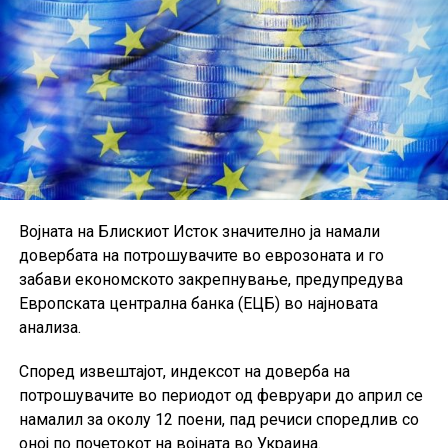
предупредуваат дека одржливоста на растот ќе
зависи од идната побарувачка и глобалните
економски услови.
Војната на Блискиот Исток значително ја намали
довербата на потрошувачите во еврозоната и го
забави економското закрепнување, предупредува
Европската централна банка (ЕЦБ) во најновата
анализа.
Според извештајот, индексот на доверба на
потрошувачите во периодот од февруари до април се
намалил за околу 12 поени, пад речиси споредлив со
оној по почетокот на војната во Украина.