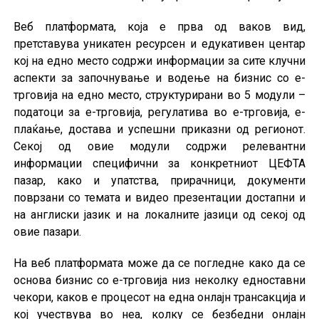
Веб платформата, која е прва од ваков вид,
претставува уникатен ресурсен и едукативен центар
кој на едно место содржи информации за сите клучни
аспекти за започнување и водење на бизнис со е-
трговија на едно место, структурирани во 5 модули –
податоци за е-трговија, регулатива во е-трговија, е-
плаќање, достава и успешни приказни од регионот.
Секој од овие модули содржи релевантни
информации специфични за конкретниот ЦЕФТА
пазар, како и упатства, прирачници, документи
поврзани со темата и видео презентации достапни и
на англиски јазик и на локалните јазици од секој од
овие пазари.
На веб платформата може да се погледне како да се
основа бизнис со е-трговија низ неколку едноставни
чекори, каков е процесот на една онлајн трансакција и
кој учествува во неа, колку се безбедни онлајн