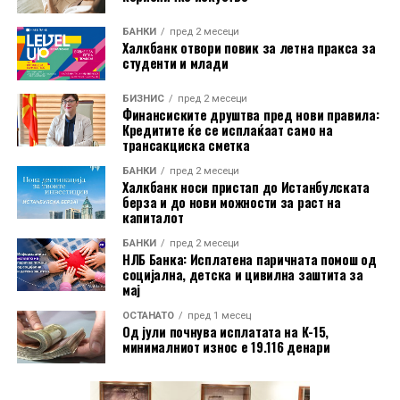
Подносителите на тужбата наведуваат дека, иако
американскиот закон дозволува воведување царини
БАНКИ
пред 2 месеци
Халкбанк отвори повик за летна пракса за
во одредени случаи, историски тие биле насочени кон
студенти и млади
конкретни земји или индустрии. Според нив,
сегашниот широк пристап, кој опфаќа речиси
БИЗНИС
пред 2 месеци
Финансиските друштва пред нови правила:
целокупниот американски увоз, нема преседан и ги
Кредитите ќе се исплаќаат само на
надминува законските рамки.
трансакциска сметка
БАНКИ
пред 2 месеци
Халкбанк носи пристап до Истанбулската
берза и до нови можности за раст на
капиталот
БАНКИ
пред 2 месеци
НЛБ Банка: Исплатена паричната помош од
социјална, детска и цивилна заштита за
мај
ОСТАНАТО
пред 1 месец
Од јули почнува исплатата на К-15,
минималниот износ е 19.116 денари