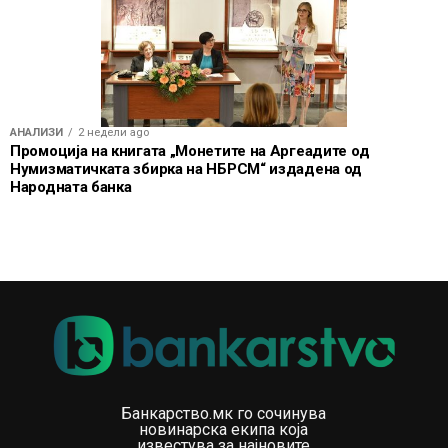
АНАЛИЗИ
2 недели ago
Промоција на книгата „Монетите на Аргеадите од
Нумизматичката збирка на НБРСМ“ издаденa од
Народната банка
Банкарство.мк го сочинува
новинарска екипа која
известува за најновите