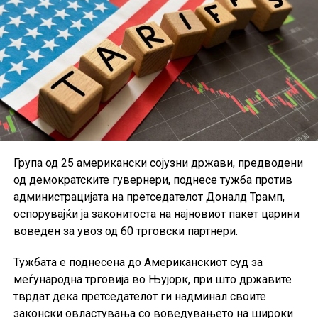
околу 40 проценти од анкетираните граѓани сметаат
дека нивните приходи нема целосно да ја надоместат
изгубената куповна моќ поради инфлацијата. Според
ЕЦБ, доколку овие очекувања се задржат,
домаќинствата би можеле да продолжат да штедат
наместо да трошат, што дополнително би го забавило
економскиот раст во еврозоната.
Група од 25 американски сојузни држави, предводени
од демократските гувернери, поднесе тужба против
администрацијата на претседателот Доналд Трамп,
оспорувајќи ја законитоста на најновиот пакет царини
воведен за увоз од 60 трговски партнери.
Тужбата е поднесена до Американскиот суд за
меѓународна трговија во Њујорк, при што државите
тврдат дека претседателот ги надминал своите
законски овластувања со воведувањето на широки