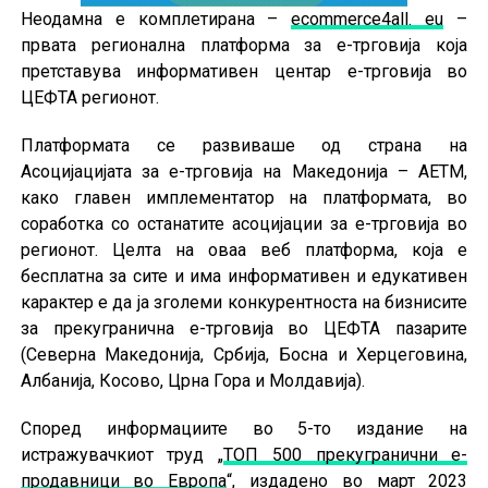
Неодамна е комплетирана –
ecommerce4all. eu
–
првата регионална платформа за е-трговија која
претставува информативен центар е-трговија во
ЦЕФТА регионот.
Платформата се развиваше од страна на
Асоцијацијата за е-трговија на Македонија – АЕТМ,
како главен имплементатор на платформата, во
соработка со останатите асоцијации за е-трговија во
регионот. Целта на оваа веб платформа, која е
бесплатна за сите и има информативен и едукативен
карактер е да ја зголеми конкурентноста на бизнисите
за прекугранична е-трговија во ЦЕФТА пазарите
(Северна Македонија, Србија, Босна и Херцеговина,
Албанија, Косово, Црна Гора и Молдавија).
Според информациите во 5-то издание на
истражувачкиот труд „
ТОП 500 прекугранични е-
продавници во Европа
“, издадено во март 2023