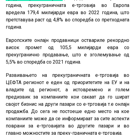
година, прекуграничната е-трговија во Европа
вредела 179,4 милијарди евра во 2022 година, што
претставува раст од 4,8% во споредба со претходната
година.
Европските онлајн продавници оствариле рекордно
висок промет од 105,5 милијарди евра со
прекугранично продавање, што е зголемување од
5,5% во споредба со 2021 година.
Развивањето на прекуграничната е-трговија во
ЦЕФТА регионот е еден од приоритетите на ЕУ и на
владите од регионот, а истовремено и голем
предизвик за компаниите кои сакаат да го шират
својот бизнис на други пазари со е-трговија т.е онлајн
продажба. До сега не постоеше едно место на кое
компаниите може да се информираат за сите аспекти
поврани за е-трговијата во другите пазари и во
главно можностите за преку-граничната е-трговија.