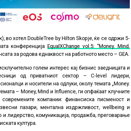
), во хотел DoubleTree by Hilton Skopje, ќе се одржи 5-
шната конференција
EqualXChange vol.5: “Money. Mind.
ансата за родова еднаквост на работното место – GEA.
склучително голем интерес кај бизнис заедницата и
сници од приватниот сектор – C-level лидери,
ионалци и носители на одлуки, околу темата „Money.
темата – Money, Mind и Influence, ги опфаќаат клучните
 современите компании: финансиска писменост и
весни пазари, ментална издржливост, wellbeing и
о и лидерство, комуникација, продажба, преговарање
иската култура.