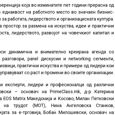
еренција која во изминатите пет години прерасна од
 еднаквост на работното место во значаен бизнис-
за работата, лидерството и организациската култура.
а простор за размена на искуства, идеи и практични
ста, лидерството, развојот на човечкиот капитал и
оси динамична и внимателно креирана агенда со
t разговори, panel дискусии и networking сегменти,
извици, практични искуства и примери од лидери кои
управуваат со раст и промени во своите организации.
ни експерти, лидери и професионалци од различни
вски – основач на PrimeClass.mk, д-р Катерина
а EOS Matrix Македонија и Косово, Милан Петковски
а на трудот (МОТ), Нина Ангеловска Станков,
јата за е-трговија, Бобан Милошевски, основач на