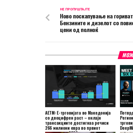
НЕ ПРОПУШТАЈТЕ
Ново поскапување на гориват
Бензините и дизелот со пови
цени од полноќ
МОЖ
АЕТМ: Е-трговијата во Македонија
Потврд
со двоцифрен раст – онлајн
Регион
трансакциите достигнаа речиси
тргови
266 милиони евра во првиот
DeepMi
квартал од 2026 година
регион