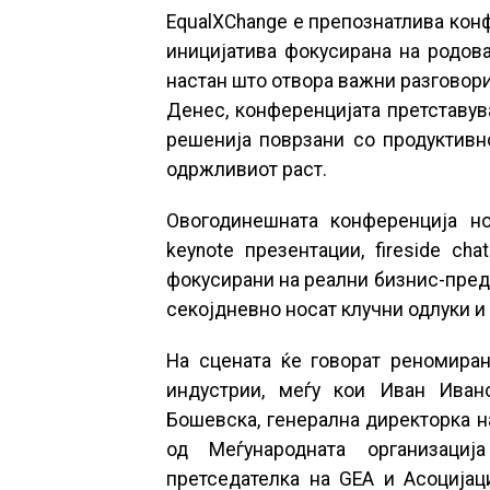
EqualXChange е препознатлива конф
иницијатива фокусирана на родова
настан што отвора важни разговори 
Денес, конференцијата претставув
решенија поврзани со продуктивно
одржливиот раст.
Овогодинешната конференција н
keynote презентации, fireside cha
фокусирани на реални бизнис-пред
секојдневно носат клучни одлуки и 
На сцената ќе говорат реномира
индустрии, меѓу кои Иван Ивано
Бошевска, генерална директорка н
од Меѓународната организациј
претседателка на GEA и Асоцијаци