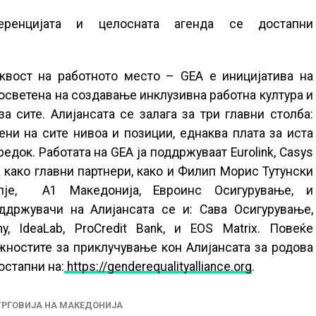
ренцијата и целосната агенда се достапни
аквост на работното место – GEA е иницијатива на
 посветена на создавање инклузивна работна култура и
сите. Алијансата се залага за три главни столба:
ни на сите нивоа и позиции, еднаква плата за иста
док. Работата на GEA ја поддржуваат Eurolink, Casys
 како главни партнери, како и Филип Морис Тутунски
пје, А1 Македонија, Евроинс Осигурување, и
ддржувачи на Алијансата се и: Сава Осигурување,
, IdeaLab, ProCredit Bank, и EOS Мatrix. Повеќе
ностите за приклучување кон Алијансата за родова
остапни на:
https://genderequalityalliance.org
.
ТРГОВИЈА НА МАКЕДОНИЈА