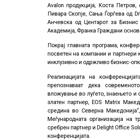
Avalon продукција, Коста Петров,
Пивара Скопје, Сања Ѓорѓева од Dr
Анчевска од Центарот за Бизнис
Академија, Франка Граждани основа
Покрај главната програма, конфер
посветен на компании и партнери 
инклузивно и одржливо бизнис-оп
Реализацијата на конференција
препознаваат дека современот
вложување во луѓето, знаењето и о
златен партнер, EOS Matrix Маке
средина во Северна Македонија“
Меѓународната организација на тр
сребрен партнер и Delight Office Sol
конференцијата.