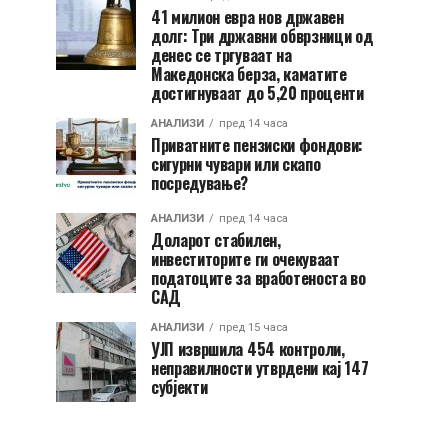
41 милион евра нов државен
долг: Три државни обврзници од
денес се тргуваат на
Македонска берза, каматите
достигнуваат до 5,20 проценти
АНАЛИЗИ
пред 14 часа
Приватните пензиски фондови:
сигурни чувари или скапо
посредување?
АНАЛИЗИ
пред 14 часа
Доларот стабилен,
инвеститорите ги очекуваат
податоците за вработеноста во
САД
АНАЛИЗИ
пред 15 часа
УЈП извршила 454 контроли,
неправилности утврдени кај 147
субјекти