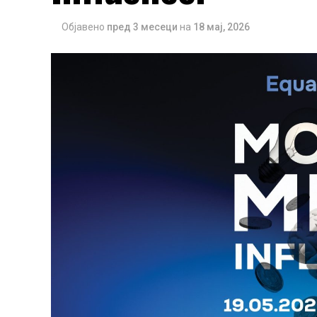
Објавено
пред 3 месеци
на
18 мај, 2026