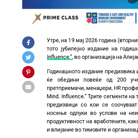
Утре, на 19 мај 2026 година (вторник
тото јубилејно издание на годи
Influence.”
, во организација на Алиј
Годинашното издание предизвика и
ќе обедини повеќе од 200 уче
претприемачи, менаџери, HR профес
Mind. Influence.“ Трите сегменти на 
предизвици со кои се соочуваат
носење одлуки во услови на неиз
продуктивност на вработените, как
и влијание во тимовите и организац