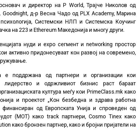
 основач и директор на P World, Трајче Николов од
. Goodnight, д-р Весна Чадо од PLX Academy, Марина
 психологија, Системски НЛП и Системска Коучинг
чка на 223 и Ethereum Македонија и многу други.
енцијата нуди и expo сегмент и networking простор
кои активно придонесуваат кон развој на современо,
кружување.
та е поддржана од партнери и организации кои
о лидерство и одржливиот бизнис раст бараат
рганизациската култура меѓу кои PrimeClass.mk како
донија и проектот „Кон безбедна и здрава работна
, финансиран од Европската Унија и спроведен од
удот (МОТ) како track партнери, Cosmo Tinex како
ution како бронзен партнер, како и бројни пријатели на