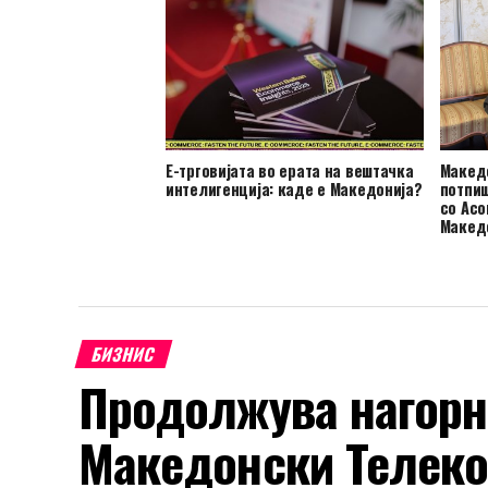
Скопје
Е-трговијата во ерата на вештачка
Макед
интелигенција: каде е Македонија?
потпи
со Асо
Македо
еднак
БИЗНИС
Продолжува нагорни
Македонски Телеко