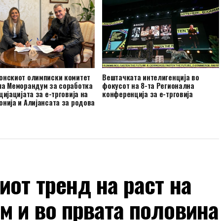
онскиот олимписки комитет
Вештачката интелигенција во
ша Меморандум за соработка
фокусот на 8-та Регионална
цијацијата за е-трговија на
конференција за е-трговија
нија и Алијансата за родова
вост
от тренд на раст на
м и во првата половина