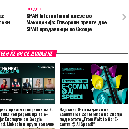
СЛЕДНО
а:
SPAR International влезе во
соки
Македонија: Отворени првите две
SPAR продавници во Скопје
ЕБИ ЌЕ ВИ СЕ ДОПАДНЕ
ени првите говорници на 9.
Најавено 9-то издание на
ална конференција за е-
Ecommerce Conference во Скопје
ја: Експерти од Google
под мотото „From Wait to Go: E-
nd, LinkedIn и други водечки
comm @ AI Speed!“
ални компании доаѓаат во