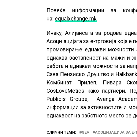
Повеќе информации за конфе
на:
equalxchange.mk
Инаку, Алијансата за родова едн
Асоцијацијата за е-трговија која е
промовирање еднакви можности за 
еднаква застапеност на мажи и же
работа и еднакви можности за напре
Сава Пензиско Друштво и Halkbank
Комбинат Прилеп, Пивара Ско
CosLoveMetics како партнери. По
Publicis Groupe, Avenga Academy
информации за активностите и мож
еднаквост на работното место се д
СЛИЧНИ ТЕМИ:
GEA
АСОЦИЈАЦИЈА ЗА Е-