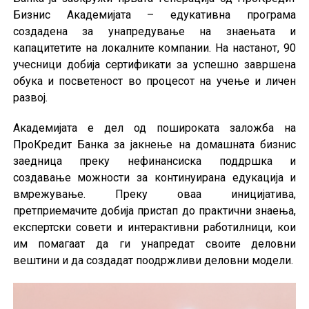
Бизнис Академијата – едукативна програма
создадена за унапредување на знаењата и
капацитетите на локалните компании. На настанот, 90
учесници добија сертификати за успешно завршена
обука и посветеност во процесот на учење и личен
развој.
Академијата е дел од пошироката заложба на
ПроКредит Банка за јакнење на домашната бизнис
заедница преку нефинансиска поддршка и
создавање можности за континуирана едукација и
вмрежување. Преку оваа иницијатива,
претприемачите добија пристап до практични знаења,
експертски совети и интерактивни работилници, кои
им помагаат да ги унапредат своите деловни
вештини и да создадат поодржливи деловни модели.