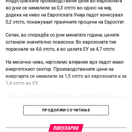
Индустриските производствени цени во еврозоната
проекти, за игри на среќа и за стартапи.
во јуни се намалиле за 0,3 отсто во однос на мај,
Од ССКМ посочуваат дека остануваат посветени на
додека на ниво на Европската Унија падот изнесувал
создавање современ и обединет коморски систем,
0,2 отсто, покажуваат првичните процени на Евростат.
кој ќе придонесува за подобрување на деловната
Сепак, во споредба со јуни минатата година, цените
клима, развој на претприемништвото и поголема
останале значително повисоки. Во еврозоната тие
конкурентност на македонските компании.
пораснале за 4,6 отсто, а во целата ЕУ за 4,7 отсто.
На месечно ниво, најголемо влијание врз падот имал
енергетскиот сектор. Производствените цени на
енергијата се намалиле за 1,5 отсто во еврозоната и за
1,4 отсто во ЕУ.
Кога ќе се исклучи енергијата, индустриските цени се
зголемиле за 0,2 отсто во двете подрачја, што
покажува дека поевтинувањето не било присутно во
ПРОДОЛЖИ СО ЧИТАЊЕ
сите индустриски категории.
ПОПУЛАРНО
Во еврозоната, цените на суровините, материјалите и