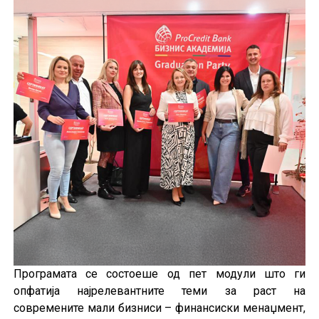
Програмата се состоеше од пет модули што ги
опфатија најрелевантните теми за раст на
современите мали бизниси – финансиски менаџмент,