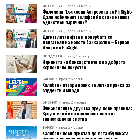
полупроизводите пораснале за 0,3 отсто, додека
ИНТЕРВЈУА
пред 2 месеци
Филомена Пљакоска Аспровска во FinSight:
капиталните и трајните потрошувачки добра
Дали мобилниот телефон ќе стане нашиот
поскапеле за по 0,2 отсто. Цените на нетрајните
единствен паричник?
потрошувачки добра останале непроменети.
ИНТЕРВЈУА
пред 2 месеци
Дигитализацијата и довербата се
И покрај месечниот пад, цените на енергијата во ЕУ во
двигатели на новото банкарство – Беркан
Имери во FinSight
јуни биле за 10 отсто повисоки во споредба со истиот
месец минатата година. Во еврозоната годишниот
ПРОДУКТИ
пред 1 месец
Иднината на банкарството е во доброто
раст изнесувал 8,8 отсто.
корисничко искуство
На годишно ниво, најголем раст на производствените
БАНКИ
пред 2 месеци
Халкбанк отвори повик за летна пракса за
цени бил регистриран во Бугарија, од 18,2 отсто.
студенти и млади
Следувале Романија со 14,3 отсто и Ирска со 11,4
отсто. Луксембург бил единствената земја во која
БИЗНИС
пред 2 месеци
цените биле пониски од пред една година, и тоа за 3,2
Финансиските друштва пред нови правила:
Кредитите ќе се исплаќаат само на
отсто.
трансакциска сметка
Индексот на производствените цени ги следи
БАНКИ
пред 2 месеци
Халкбанк носи пристап до Истанбулската
промените на продажните цени на производите на
берза и до нови можности за раст на