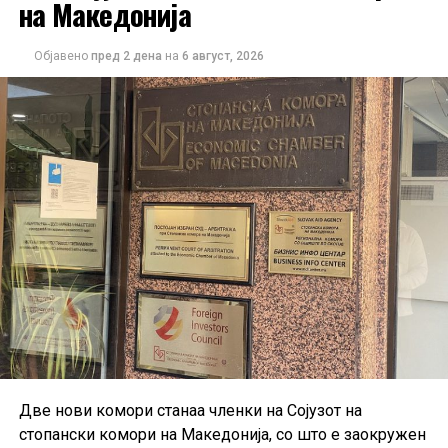
на Македонија
зголемиле за 0,3%. Наспроти тоа, извозот кон САД
бележи значителен пад од 14,2% на месечно ниво.
Објавено
пред 2 дена
на
6 август, 2026
Податоците укажуваат дека германската индустрија
постепено закрепнува, иако аналитичарите
предупредуваат дека одржливоста на растот ќе
зависи од идната побарувачка и глобалните
економски услови.
Две нови комори станаа членки на Сојузот на
стопански комори на Македонија, со што е заокружен