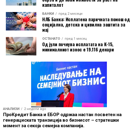
домашниот пазар при излезот од производството. Тој
капиталот
не ги опфаќа увозните производи и не претставува
БАНКИ
пред 2 месеци
НЛБ Банка: Исплатена паричната помош од
индекс на потрошувачките цени што директно ги
социјална, детска и цивилна заштита за
плаќаат граѓаните.
мај
ОСТАНАТО
пред 1 месец
Од јули почнува исплатата на К-15,
минималниот износ е 19.116 денари
АНАЛИЗИ
2 недели ago
ПроКредит Банка и ЕБОР одржаа настан посветен на
генерациската транзиција во бизнисот – стратешки
момент за секоја семејна компанија.