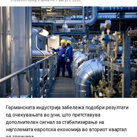
Објавено
пред 2 дена
на
7 август, 2026
Германската индустрија забележа подобри резултати
од очекувањата во јуни, што претставува
дополнителен сигнал за стабилизирање на
најголемата европска економија во вториот квартал
од годинава.