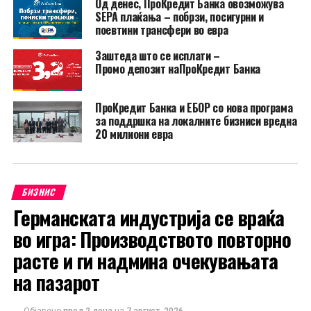
Од денес, ПроКредит Банка овозможува
SEPA плаќања – побрзи, посигурни и
поевтини трансфери во евра
Заштеда што се исплати –
Промо депозит наПроКредит Банка
ПроКредит Банка и ЕБОР со нова програма
за поддршка на локалните бизниси вредна
20 милиони евра
БИЗНИС
Германската индустрија се враќа
во игра: Производството повторно
расте и ги надмина очекувањата
на пазарот