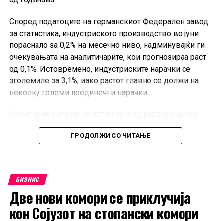
Според податоците на германскиот Федерален завод
за статистика, индустриското производство во јуни
пораснало за 0,2% на месечно ниво, надминувајќи ги
очекувањата на аналитичарите, кои прогнозираа раст
од 0,1%. Истовремено, индустриските нарачки се
зголемиле за 3,1%, иако растот главно се должи на
неколку големи поединечни нарачки.
Позитивни сигнали пристигнаа и од надворешната
трговија. Германскиот извоз во јуни се зголемил за
ПРОДОЛЖИ СО ЧИТАЊЕ
0,9% во однос на претходниот месец, значително над
очекувањата од 0,2%, додека увозот пораснал за 4,4%.
Во првата половина од 2026 година, Германија
БИЗНИС
извезувала 3,7% повеќе стоки во споредба со истиот
Две нови комори се приклучија
период лани, а увозот е повисок за 4,4%. Извозот кон
земјите членки на Европската Унија пораснал за 1,3%,
кон Сојузот на стопански комори
додека испораките кон земјите надвор од ЕУ се