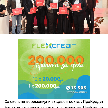
Со свечена церемонија и завршен коктел, ПроКредит
Банка ја заокружи првата генерација од ПроКредит