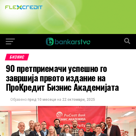
БИЗНИС
90 претприемачи успешно го
завршија првото издание на
ПроКредит Бизнис Академијата
Објавено
пред 10 месеци
на
22 октомври, 2025