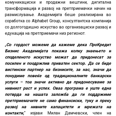
комуникациски и продажни вештини, дигитална
трансформација и развој на претприемачки начин на
размислување. Академијата беше реализирана во
соработка со Alphabet Group, консултантска компанија
со долгогодишно искуство во организациски развој и
едукација на претприемачи низ регионот.
„
Со гордост можеме да кажеме дека ПроКредит
Бизнис Академијата покажа колку знаењето и
споделеното искуство можат да придонесат за
посилен и поодржлив приватен сектор. Да се биде
вистински партнер на бизнисите, за нас, значи да
понудиме повеќе од традиционалните банкарски
услуги – тоа значи активно да придонесуваме за
нивниот раст и успех. Оваа програма е уште една
потврда на нашата заложба да ги поддржиме
претприемачите не само финансиски, туку и преку
развој на нивните капацитети и мрежата на
контакти,
“ изјави Милан Дамчевски, член на