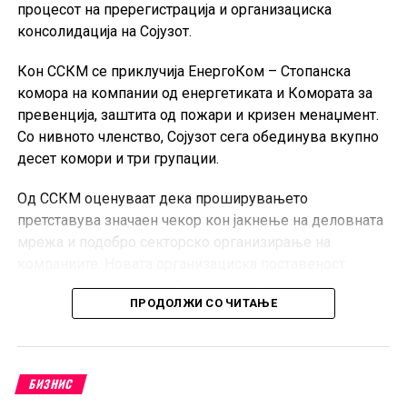
процесот на пререгистрација и организациска
консолидација на Сојузот.
Кон ССКМ се приклучија ЕнергоКом – Стопанска
комора на компании од енергетиката и Комората за
превенција, заштита од пожари и кризен менаџмент.
Со нивното членство, Сојузот сега обединува вкупно
десет комори и три групации.
Од ССКМ оценуваат дека проширувањето
претставува значаен чекор кон јакнење на деловната
мрежа и подобро секторско организирање на
компаниите. Новата организациска поставеност
следува по редовното Годишно собрание, одржано
ПРОДОЛЖИ СО ЧИТАЊЕ
кон крајот на јуни во Скопје.
Претседателот на ССКМ, Горан Горгиевски, изјави
дека приклучувањето на новите комори ќе овозможи
БИЗНИС
поефикасно застапување на интересите на