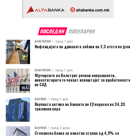
ПОСЛЕДНИ
ПОПУЛАРНИ
АНАЛИЗИ
пред 1 ден
Инфлацијата во државата забави на 2,3 отсто во јули
АНАЛИЗИ
пред 1 ден
Фјучерсите на Волстрит речиси непроменети,
инвеститорите го чекаат извештајот за вработеноста
во САД
БАНКИ
пред 1 ден
Вкупната актива на банките во ЕУ порасна на 34,33
трилиони евра
БАНКИ
пред 2 дена
Стопанска банка со каматна стапка од 4,9% за