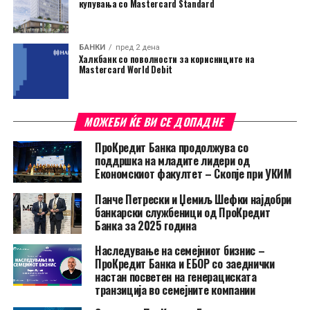
купувања со Mastercard Standard
БАНКИ
пред 2 дена
Халкбанк со поволности за корисниците на
Mastercard World Debit
МОЖЕБИ ЌЕ ВИ СЕ ДОПАДНЕ
ПроКредит Банка продолжува со
поддршка на младите лидери од
Економскиот факултет – Скопје при УКИМ
Панче Петрески и Џемиљ Шефки најдобри
банкарски службеници од ПроКредит
Банка за 2025 година
Наследување на семејниот бизнис –
ПроКредит Банка и ЕБОР со заеднички
настан посветен на генерациската
транзиција во семејните компании