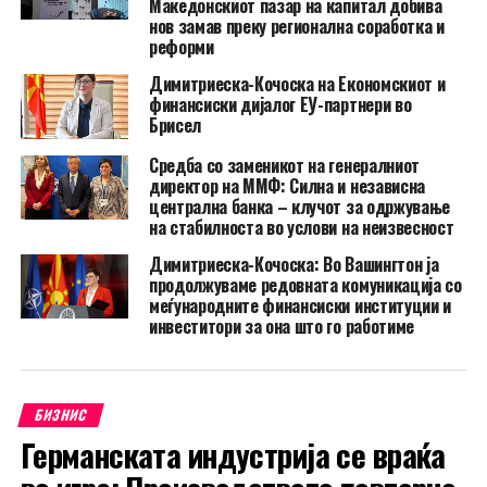
Македонскиот пазар на капитал добива
нов замав преку регионална соработка и
реформи
Димитриеска-Кочоска на Економскиот и
финансиски дијалог ЕУ-партнери во
Брисел
Средба со заменикот на генералниот
директор на ММФ: Силна и независна
централна банка – клучот за одржување
на стабилноста во услови на неизвесност
Димитриеска-Кочоска: Во Вашингтон ја
продолжуваме редовната комуникација со
меѓународните финансиски институции и
инвеститори за она што го работиме
БИЗНИС
Германската индустрија се враќа