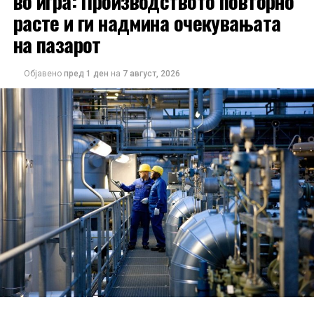
во игра: Производството повторно
расте и ги надмина очекувањата
на пазарот
Објавено
пред 1 ден
на
7 август, 2026