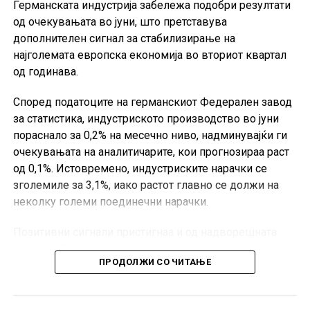
Германската индустрија забележа подобри резултати
од очекувањата во јуни, што претставува
дополнителен сигнал за стабилизирање на
најголемата европска економија во вториот квартал
од годинава.
Според податоците на германскиот Федерален завод
за статистика, индустриското производство во јуни
пораснало за 0,2% на месечно ниво, надминувајќи ги
очекувањата на аналитичарите, кои прогнозираа раст
од 0,1%. Истовремено, индустриските нарачки се
зголемиле за 3,1%, иако растот главно се должи на
неколку големи поединечни нарачки.
Позитивни сигнали пристигнаа и од надворешната
трговија. Германскиот извоз во јуни се зголемил за
ПРОДОЛЖИ СО ЧИТАЊЕ
0,9% во однос на претходниот месец, значително над
очекувањата од 0,2%, додека увозот пораснал за 4,4%.