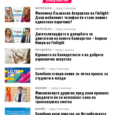
доволно активности за спречување на увоз на
ИНТЕРВЈУА
пред 2 месеци
производи изработени со принудна работа.
Филомена Пљакоска Аспровска во FinSight:
Дали мобилниот телефон ќе стане нашиот
Ова е најновото во низата правни оспорувања на
единствен паричник?
трговската политика на Трамп. Претходно, повеќе
ИНТЕРВЈУА
пред 2 месеци
Дигитализацијата и довербата се
американски компании успеаја да издејствуваат
двигатели на новото банкарство – Беркан
судски одлуки против дел од неговите царински
Имери во FinSight
мерки, но администрацијата продолжи со
ПРОДУКТИ
пред 1 месец
воведување нови ограничувања.
Иднината на банкарството е во доброто
корисничко искуство
Подносителите на тужбата наведуваат дека, иако
американскиот закон дозволува воведување царини
БАНКИ
пред 2 месеци
Халкбанк отвори повик за летна пракса за
во одредени случаи, историски тие биле насочени кон
студенти и млади
конкретни земји или индустрии. Според нив,
сегашниот широк пристап, кој опфаќа речиси
БИЗНИС
пред 2 месеци
Финансиските друштва пред нови правила:
целокупниот американски увоз, нема преседан и ги
Кредитите ќе се исплаќаат само на
надминува законските рамки.
трансакциска сметка
БАНКИ
пред 2 месеци
Халкбанк носи пристап до Истанбулската