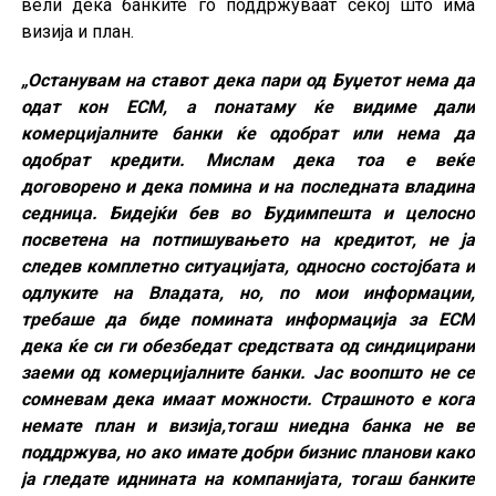
вели дека банките го поддржуваат секој што има
визија и план.
„Останувам на ставот дека пари од Буџетот нема да
одат кон ЕСМ, а понатаму ќе видиме дали
комерцијалните банки ќе одобрат или нема да
одобрат кредити. Мислам дека тоа е веќе
договорено и дека помина и на последната владина
седница. Бидејќи бев во Будимпешта и целосно
посветена на потпишувањето на кредитот, не ја
следев комплетно ситуацијата, односно состојбата и
одлуките на Владата, но, по мои информации,
требаше да биде помината информација за ЕСМ
дека ќе си ги обезбедат средствата од синдицирани
заеми од комерцијалните банки. Јас воопшто не се
сомневам дека имаат можности. Страшното е кога
немате план и визија,тогаш ниедна банка не ве
поддржува, но ако имате добри бизнис планови како
ја гледате иднината на компанијата, тогаш банките