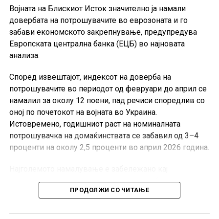
Војната на Блискиот Исток значително ја намали
довербата на потрошувачите во еврозоната и го
забави економското закрепнување, предупредува
Европската централна банка (ЕЦБ) во најновата
анализа.
Според извештајот, индексот на доверба на
потрошувачите во периодот од февруари до април се
намалил за околу 12 поени, пад речиси споредлив со
оној по почетокот на војната во Украина.
Истовремено, годишниот раст на номиналната
потрошувачка на домаќинствата се забавил од 3–4
проценти на околу 2,5 проценти во април 2026 година.
Најголемото намалување е забележано кај
дискреционите трошоци, при што домаќинствата ги
ПРОДОЛЖИ СО ЧИТАЊЕ
одложуваат купувањата на луксузна облека, обувки,
спортска опрема, патувања и рекреативни услуги.
Домаќинствата со повисоки приходи најмногу ја