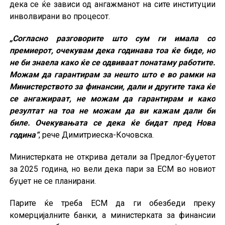
дека се ќе зависи од ангажманот на сите институции
инволвирани во процесот.
„Согласно разговорите што сум ги имала со
премиерот, очекувам дека годинава тоа ќе биде, но
не би знаела како ќе се одвиваат понатаму работите.
Можам да гарантирам за нешто што е во рамки на
Министерството за финансии, дали и другите така ќе
се ангажираат, не можам да гарантирам и како
резултат на тоа не можам да ви кажам дали би
биле. Очекувањата се дека ќе бидат пред Нова
година“
, рече Димитриеска-Кочовска.
Министерката не открива детали за Предлог-буџетот
за 2025 година, но вели дека пари за ЕСМ во новиот
буџет не се планирани.
Парите ќе треба ЕСМ да ги обезбеди преку
комерцијалните банки, а министерката за финансии