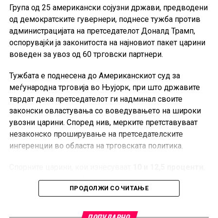
Група од 25 американски сојузни држави, предводени
од демократските гувернери, поднесе тужба против
администрацијата на претседателот Доналд Трамп,
оспорувајќи ја законитоста на најновиот пакет царини
воведен за увоз од 60 трговски партнери.
Тужбата е поднесена до Американскиот суд за
меѓународна трговија во Њујорк, при што државите
тврдат дека претседателот ги надминал своите
законски овластувања со воведувањето на широки
увозни царини. Според нив, мерките претставуваат
незаконско проширување на претседателските
ингеренции во областа на трговската политика.
Спорните царини, кои изнесуваат
10 и 12,5 проценти
,
стапија во сила на 24 јули и се однесуваат на увоз од
ПРОДОЛЖИ СО ЧИТАЊЕ
60 трговски партнери, меѓу кои е и Европската Унија.
Администрацијата на Трамп ги оправдува мерките со
тврдењето дека засегнатите земји не преземаат
ПОПУЛАРНО