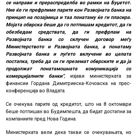
се направи и прераспределба во рамки на Буџетот.
Ние ќе ги префрлиме парите кон Развојната банка на
принцип на позајмица и таа понатаму ќе ги пласира.
Мојата обврска беше да го потпишам кредитот, да ги
обезбедам средствата, да ги префрлам на
Развојната банка со склучен договор меѓу
Министерството и Развојната банка, а понатаму
Развојната банка и луѓето вклучени во целата
постапка, треба да си ги преземат обврските и да ја
продолжат понатамошната комуникација со
комерцијалните банки“
, изјави министерката за
финансии Гордана Димитриеска-Кочовска на прес-
конференција во Владата.
Се очекува парите од кредитот, што на 8 октомври
беше потпишан во Будимпешта, да бидат достапни за
компаниите пред Нова Година.
Министерката вели дека такви се очекувањата, но