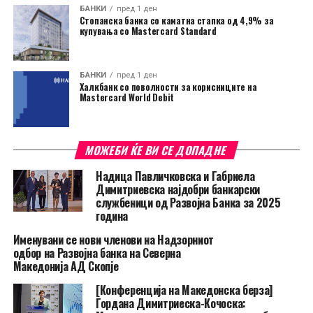
БАНКИ
пред 1 ден
Стопанска банка со каматна стапка од 4,9% за
купувања со Mastercard Standard
БАНКИ
пред 1 ден
Халкбанк со поволности за корисниците на
Mastercard World Debit
МОЖЕБИ ЌЕ ВИ СЕ ДОПАДНЕ
Надица Павличковска и Габриела
Димитриевска најдобри банкарски
службеници од Развојна Банка за 2025
година
Именувани се нови членови на Надзорниот
одбор на Развојна банка на Северна
Македонија АД Скопје
[Конференција на Македонска берза]
Гордана Димитриеска-Кочоска: