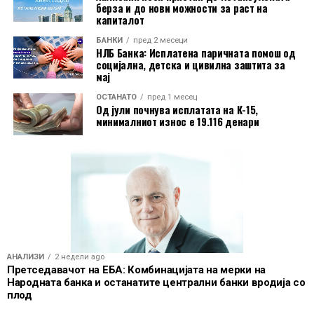
берза и до нови можности за раст на
капиталот
БАНКИ
пред 2 месеци
НЛБ Банка: Исплатена паричната помош од
социјална, детска и цивилна заштита за
мај
ОСТАНАТО
пред 1 месец
Од јули почнува исплатата на К-15,
минималниот износ е 19.116 денари
АНАЛИЗИ
2 недели ago
Претседавачот на ЕБА: Комбинацијата на мерки на
Народната банка и останатите централни банки вродија со
плод