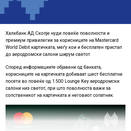
Понудата е наменета за корисниците кои сакаат да ги
користат можностите на кредитната картичка за
своите секојдневни и летни купувања, со промотивна
каматна стапка до крајот на годината.
Халкбанк АД Скопје нуди повеќе поволности и
премиум привилегии за корисниците на Mastercard
World Debit картичката, меѓу кои и бесплатен пристап
до аеродромски салони ширум светот.
Според информациите објавени од банката,
корисниците на картичката добиваат шест бесплатни
посети во повеќе од 1.500 Lounge Key аеродромски
салони низ светот, при што поволноста важи за
сопственикот на картичката и неговиот сопатник.