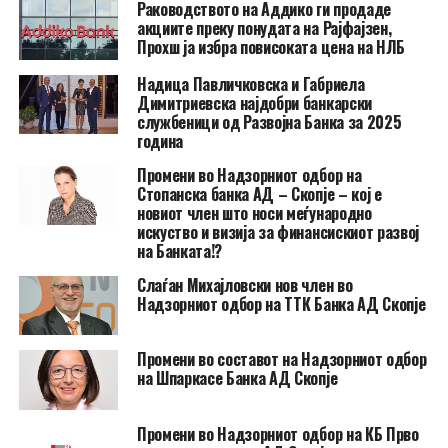
Раководството на Аддико ги продаде
акциите преку понудата на Рајфајзен,
Прохш ја избра повисоката цена на НЛБ
Надица Павличковска и Габриела
Димитриевска најдобри банкарски
службеници од Развојна Банка за 2025
година
Промени во Надзорниот одбор на
Стопанска банка АД – Скопје – кој е
новиот член што носи меѓународно
искуство и визија за финансискиот развој
на Банката!?
Слаѓан Михајловски нов член во
Надзорниот одбор на ТТК Банка АД Скопје
Промени во составот на Надзорниот одбор
на Шпаркасе Банка АД Скопје
Промени во Надзорниот одбор на КБ Прво