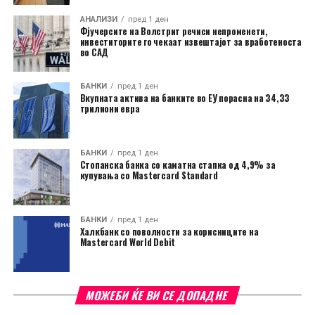
АНАЛИЗИ
пред 1 ден
Фјучерсите на Волстрит речиси непроменети,
инвеститорите го чекаат извештајот за вработеноста
во САД
БАНКИ
пред 1 ден
Вкупната актива на банките во ЕУ порасна на 34,33
трилиони евра
БАНКИ
пред 1 ден
Стопанска банка со каматна стапка од 4,9% за
купувања со Mastercard Standard
БАНКИ
пред 1 ден
Халкбанк со поволности за корисниците на
Mastercard World Debit
МОЖЕБИ ЌЕ ВИ СЕ ДОПАДНЕ