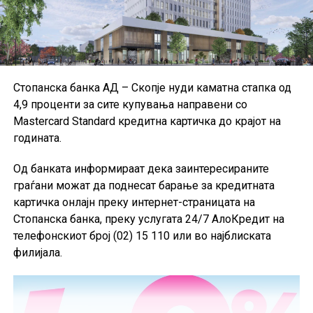
Европската банкарска управа, иако дел од малите и
средните институции користат национални
сметководствени стандарди.
Поради недостапност на податоците за Данска за
Стопанска банка АД – Скопје нуди каматна стапка од
првиот квартал од 2026 година, при пресметката на
4,9 проценти за сите купувања направени со
агрегатните податоци за ЕУ биле користени
Mastercard Standard кредитна картичка до крајот на
податоците од четвртиот квартал од 2025 година, а кај
годината.
одредени показатели и податоци од првиот квартал
од 2025 година.
Од банката информираат дека заинтересираните
граѓани можат да поднесат барање за кредитната
картичка онлајн преку интернет-страницата на
Стопанска банка, преку услугата 24/7 АлоКредит на
телефонскиот број (02) 15 110 или во најблиската
филијала.