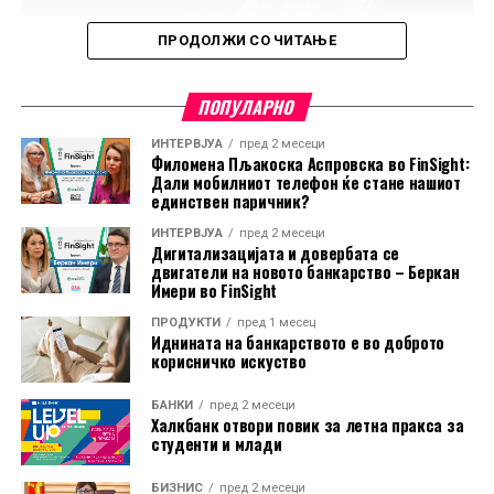
ПРОДОЛЖИ СО ЧИТАЊЕ
ПОПУЛАРНО
ИНТЕРВЈУА
пред 2 месеци
Филомена Пљакоска Аспровска во FinSight:
Дали мобилниот телефон ќе стане нашиот
единствен паричник?
ИНТЕРВЈУА
пред 2 месеци
Дигитализацијата и довербата се
двигатели на новото банкарство – Беркан
Имери во FinSight
ПРОДУКТИ
пред 1 месец
Иднината на банкарството е во доброто
корисничко искуство
БАНКИ
пред 2 месеци
Халкбанк отвори повик за летна пракса за
студенти и млади
Во пакетот е вклучена и асистенција на пат за Европа
БИЗНИС
пред 2 месеци