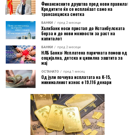
преку Халк Осигурување.
Финансиските друштва пред нови правила:
Кредитите ќе се исплаќаат само на
трансакциска сметка
Дополнително, корисниците имаат бесплатно
БАНКИ
пред 2 месеци
електронско и мобилно банкарство, бесплатно СМС
Халкбанк носи пристап до Истанбулската
информирање, како и можност за повлекување
берза и до нови можности за раст на
капиталот
готовина без надомест од сите банкомати во земјата.
БАНКИ
пред 2 месеци
Со овие поволности, Mastercard World Debit е
НЛБ Банка: Исплатена паричната помош од
социјална, детска и цивилна заштита за
насочена кон корисници кои бараат дополнителни
мај
услуги при патување, но и поедноставно секојдневно
ОСТАНАТО
пред 1 месец
банкарско работење.
Од јули почнува исплатата на К-15,
минималниот износ е 19.116 денари