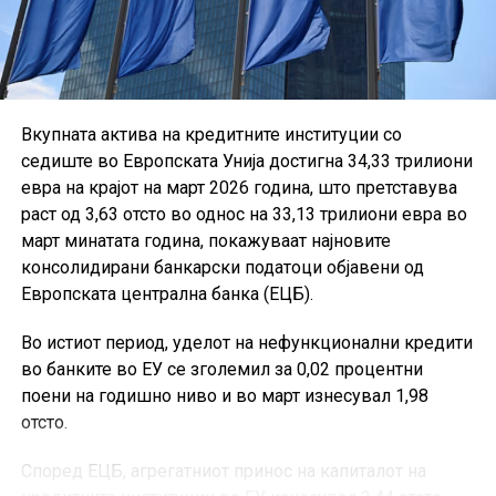
Вкупната актива на кредитните институции со
седиште во Европската Унија достигна 34,33 трилиони
евра на крајот на март 2026 година, што претставува
раст од 3,63 отсто во однос на 33,13 трилиони евра во
март минатата година, покажуваат најновите
консолидирани банкарски податоци објавени од
Европската централна банка (ЕЦБ).
Во истиот период, уделот на нефункционални кредити
во банките во ЕУ се зголемил за 0,02 процентни
поени на годишно ниво и во март изнесувал 1,98
отсто.
Според ЕЦБ, агрегатниот принос на капиталот на