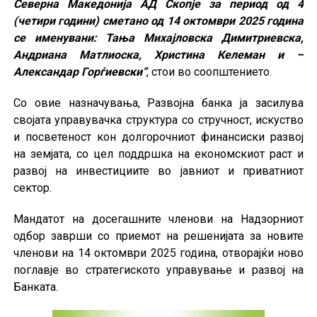
Северна Македонија АД Скопје за период од 4
(четири години) сметано од 14 октомври 2025 година
се именувани: Тања Михајловска Димитриевска,
Андриана Матлиоска, Христина Келеман и –
Александар Горѓиевски“
, стои во соопштението.
Со овие назначувања, Развојна банка ја засилува
својата управувачка структура со стручност, искуство
и посветеност кон долгорочниот финансиски развој
на земјата, со цел поддршка на економскиот раст и
развој на инвестициите во јавниот и приватниот
сектор.
Мандатот на досегашните членови на Надзорниот
одбор заврши со приемот на решенијата за новите
членови на 14 октомври 2025 година, отворајќи ново
поглавје во стратегиското управување и развој на
Банката.