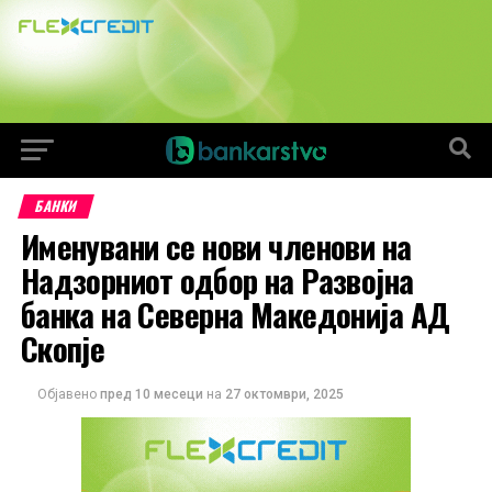
БАНКИ
Именувани се нови членови на
Надзорниот одбор на Развојна
банка на Северна Македонија АД
Скопје
Објавено
пред 10 месеци
на
27 октомври, 2025