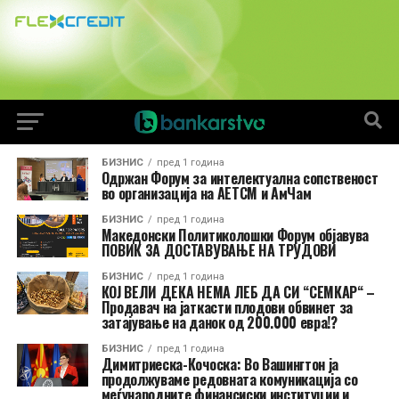
БИЗНИС
пред 1 година
Одржан Форум за интелектуална сопственост
во организација на АЕТСМ и АмЧам
БИЗНИС
пред 1 година
Македонски Политиколошки Форум објавува
ПОВИК ЗА ДОСТАВУВАЊЕ НА ТРУДОВИ
БИЗНИС
пред 1 година
КОЈ ВЕЛИ ДЕКА НЕМА ЛЕБ ДА СИ “СЕМКАР“ –
Продавач на јаткасти плодови обвинет за
затајување на данок од 200.000 евра!?
БИЗНИС
пред 1 година
Димитриеска-Кочоска: Во Вашингтон ја
продолжуваме редовната комуникација со
меѓународните финансиски институции и