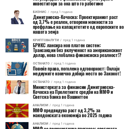
инвеститори за она што го работиме
БИЗНИС
пред 1 година
Димитриеска-Кочоска: Проектираниот раст
од 3,7% е реален, отворени можности за
префрлање на капацитетите од европските во
нашата земја
КРИПТОВАЛУТИ
пред 1 година
БРИКС лансира нов платен систем:
Трансакции без вклученост на американскиот
долар, нова глобална финансиска реалност!?
ОСТАНАТО
пред 1 година
Повеќе права, поголема одговорност: Онлајн
медиумите конечно добија место во Законот!
ОСТАНАТО
пред 1 година
Министерката за финансии Димитриеска-
Кочоска на Пролетните средби на ММФ и
Светска банка во Вашингтон
АНАЛИЗИ
пред 1 година
ММФ предвидува раст од 3,2% за
македонската економија во 2025 година
АНАЛИЗИ
пред 1 година
ММФ со песимистичка прогноза: светската