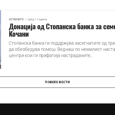
ОСТАНАТО
пред 1 година
Донација од Стопанска банка за сем
Кочани
Стопанска банка ги поддржува засегнатите од тр
да обезбедува помош. Веднаш по немилиот наста
центри кои ги прифатија настраданите,...
ПОВЕЌЕ ВЕСТИ