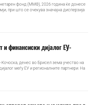
нетарен фонд (ММФ), 2026 година ќе донесе
ји, при што се очекува значајна дисперзија
 и финансиски дијалог ЕУ-
Кочоска, денес во Брисел зема учество на
јалог меѓу ЕУ и регионалните партнери. На