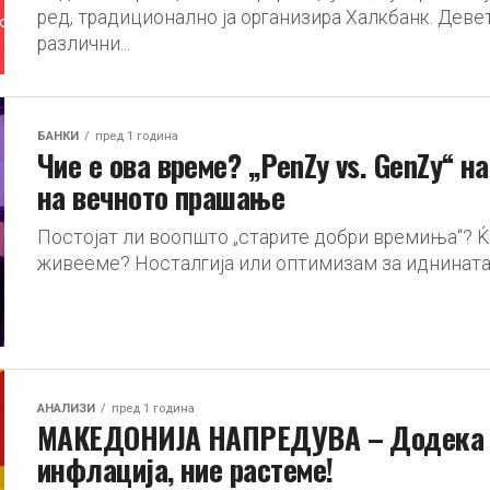
ред, традиционално ја организира Халкбанк. Дев
различни...
БАНКИ
пред 1 година
Чие е ова време? „PenZy vs. GenZy“ н
на вечното прашање
Постојат ли воопшто „старите добри времиња“? Ќе
живееме? Носталгија или оптимизам за иднината –
АНАЛИЗИ
пред 1 година
МАКЕДОНИЈА НАПРЕДУВА – Додека не
инфлација, ние растеме!