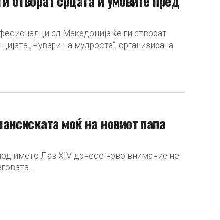
ги отворат срцата и умовите пред
офесионалци од Македонија ќе ги отворат
цијата „Чувари на мудроста“, организирана
ансиската моќ на новиот папа
под името Лав XIV донесе ново внимание не
говата...