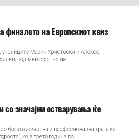
а финалето на Европскиот квиз
, учениците Марин Христоски и Алексеј
Прилеп, под менторство на
и со значајни остварувања ќе
со богата животна и професионална трага ќе
роста“, која трета година по