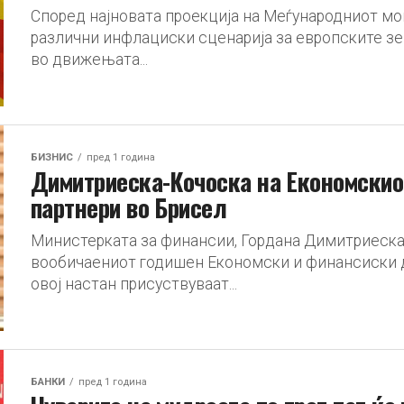
Според најновата проекција на Меѓународниот мо
различни инфлациски сценарија за европските зем
во движењата...
БИЗНИС
пред 1 година
Димитриеска-Кочоска на Економскиот
партнери во Брисел
Министерката за финансии, Гордана Димитриеска-
вообичаениот годишен Економски и финансиски ди
овој настан присуствуваат...
БАНКИ
пред 1 година