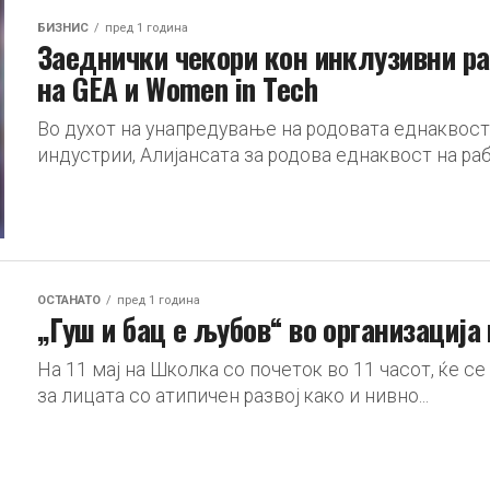
БИЗНИС
пред 1 година
Заеднички чекори кон инклузивни ра
на GEA и Women in Tech
Во духот на унапредување на родовата еднаквос
индустрии, Алијансата за родова еднаквост на раб
ОСТАНАТО
пред 1 година
„Гуш и бац е љубов“ во организација
На 11 мај на Школка со почеток во 11 часот, ќе 
за лицата со атипичен развој како и нивно...