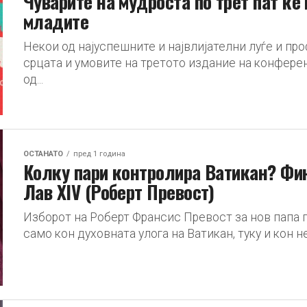
Чуварите на мудроста по трет пат ќе 
младите
Некои од најуспешните и највлијателни луѓе и пр
срцата и умовите на третото издание на конферен
од...
ОСТАНАТО
пред 1 година
Колку пари контролира Ватикан? Фин
Лав XIV (Роберт Превост)
Изборот на Роберт Франсис Превост за нов папа 
само кон духовната улога на Ватикан, туку и кон не