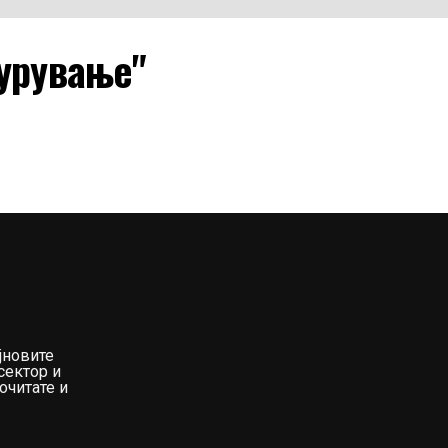
гурување"
јновите
сектор и
очитате и