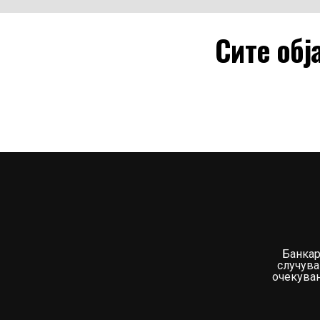
Сите обј
Банкар
случува
очекувањ