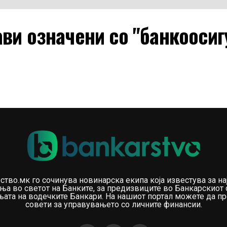
ави означени со "банкооси
ство.мк го сочинува новинарска екипа која известува за на
ња во светот на Банките, за предизвиците во Банкарскиот 
ата на водечките Банкари. На нашиот портал можете да пр
совети за управувањето со личните финансии.